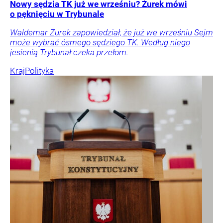
Nowy sędzia TK już we wrześniu? Żurek mówi
o pęknięciu w Trybunale
Waldemar Żurek zapowiedział, że już we wrześniu Sejm
może wybrać ósmego sędziego TK. Według niego
jesienią Trybunał czeka przełom.
Kraj
Polityka