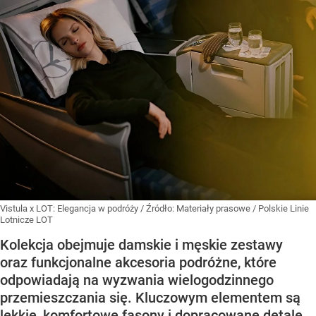
Vistula x LOT: Elegancja w podróży
/ Źródło:
Materiały prasowe
/
Polskie Linie
Lotnicze LOT
Kolekcja obejmuje damskie i męskie zestawy
oraz funkcjonalne akcesoria podróżne, które
odpowiadają na wyzwania wielogodzinnego
przemieszczania się. Kluczowym elementem są
lekkie, komfortowe fasony i dopracowane detale,