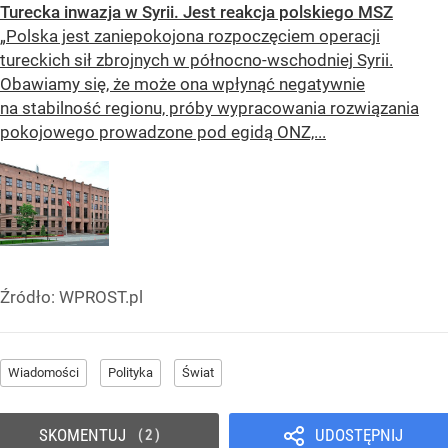
Turecka inwazja w Syrii. Jest reakcja polskiego MSZ
„Polska jest zaniepokojona rozpoczęciem operacji
tureckich sił zbrojnych w północno-wschodniej Syrii.
Obawiamy się, że może ona wpłynąć negatywnie
na stabilność regionu, próby wypracowania rozwiązania
pokojowego prowadzone pod egidą ONZ,...
Źródło:
WPROST.pl
Wiadomości
Polityka
Świat
SKOMENTUJ
UDOSTĘPNIJ
2