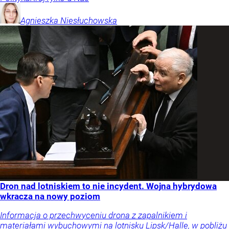
Agnieszka
Niesłuchowska
Dron nad lotniskiem to nie incydent. Wojna hybrydowa
wkracza na nowy poziom
Informacja o przechwyceniu drona z zapalnikiem i
materiałami wybuchowymi na lotnisku Lipsk/Halle, w pobliżu