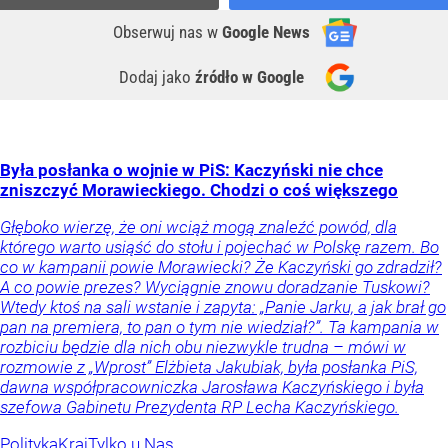
Obserwuj nas
w
Google News
Dodaj jako
źródło w Google
Była posłanka o wojnie w PiS: Kaczyński nie chce
zniszczyć Morawieckiego. Chodzi o coś większego
Głęboko wierzę, że oni wciąż mogą znaleźć powód, dla
którego warto usiąść do stołu i pojechać w Polskę razem. Bo
co w kampanii powie Morawiecki? Że Kaczyński go zdradził?
A co powie prezes? Wyciągnie znowu doradzanie Tuskowi?
Wtedy ktoś na sali wstanie i zapyta: „Panie Jarku, a jak brał go
pan na premiera, to pan o tym nie wiedział?”. Ta kampania w
rozbiciu będzie dla nich obu niezwykle trudna – mówi w
rozmowie z „Wprost” Elżbieta Jakubiak, była posłanka PiS,
dawna współpracowniczka Jarosława Kaczyńskiego i była
szefowa Gabinetu Prezydenta RP Lecha Kaczyńskiego.
Polityka
Kraj
Tylko u Nas