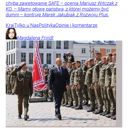
chyba zawetowanie SAFE – ocenia Mariusz Witczak z
KO. – Mamy głowę państwa, z której możemy być
dumni – kontruje Marek Jakubiak z Rozwoju Plus.
Kraj
Tylko u Nas
Polityka
Opinie i komentarze
Magdalena
Frindt