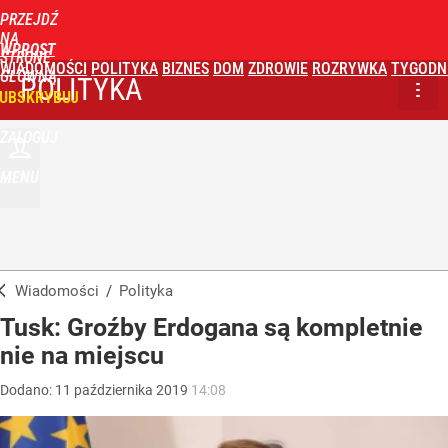
PRZEJDŹ
NA
WPROST
STRONĘ
WIADOMOŚCI
POLITYKA
BIZNES
DOM
ZDROWIE
ROZRYWKA
TYGODN
GŁÓWNĄ
POLITYKA
UBSKRYBUJ
ZALOGUJ
MENU
Wiadomości
/
Polityka
Tusk: Groźby Erdogana są kompletnie
nie na miejscu
Dodano:
11
października
2019
14:08