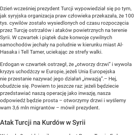
Dzień wcześniej prezydent Turcji wypowiedział się po tym,
jak syryjska organizacja praw człowieka przekazała, że 100
tys. cywilów zostało wysiedlonych od czasu rozpoczęcia
przez Turcję ostrzałów i ataków powietrznych na terenie
Syrii. W czwartek i piątek duże konwoje cywilnych
samochodów jechały na południe w kierunku miast Al-
Hasaka i Tell Tamer, uciekając ze strefy walki.
Erdogan w czwartek ostrzegł, że
„otworzy drzwi”
i wywoła
kryzys uchodźczy w Europie, jeżeli Unia Europejska
nie przestanie nazywać jego działań
„inwazją”
.– Hej,
obudźcie się. Powiem to jeszcze raz: jeżeli będziecie
przedstawiać naszą operację jako inwazję, nasza
odpowiedź będzie prosta – otworzymy drzwi i wyślemy
wam 3,6 mln migrantów – mówił prezydent.
Atak Turcji na Kurdów w Syrii