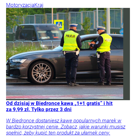
Motoryzacja
Kraj
Od dzisiaj w Biedronce kawa „1+1 gratis” i hit
za 9,99 zł. Tylko przez 3 dni
W Biedronce dostaniesz kawę popularnych marek w
bardzo korzystnej cenie. Zobacz, jakie warunki musisz
spełnić, żeby kupić ten produkt za ułamek ceny.