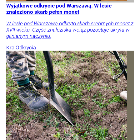
Wyjątkowe odkrycie pod Warszawą. W lesie
znaleziono skarb pełen monet
W lesie pod Warszawą odkryto skarb srebrnych monet z
XVII wieku. Część znaleziska wciąż pozostaje ukryta w
glinianym naczyniu.
Kraj
Odkrycia