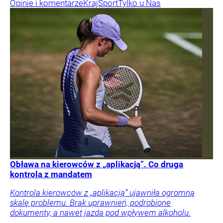
Opinie i komentarze
Kraj
Sport
Tylko u Nas
Obława na kierowców z „aplikacją”. Co druga
kontrola z mandatem
Kontrola kierowców z „aplikacją” ujawniła ogromną
skalę problemu. Brak uprawnień, podrobione
dokumenty, a nawet jazda pod wpływem alkoholu.