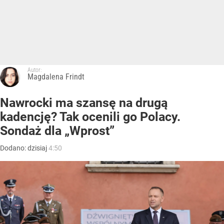
Autor:
Magdalena Frindt
Nawrocki ma szansę na drugą
kadencję? Tak ocenili go Polacy.
Sondaż dla „Wprost”
Dodano:
dzisiaj
4:50