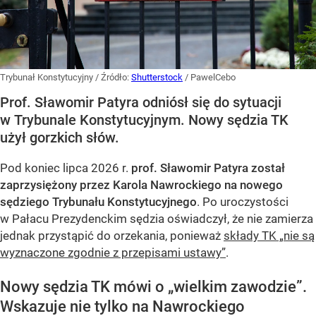
Trybunał Konstytucyjny
/ Źródło:
Shutterstock
/
PawelCebo
Prof. Sławomir Patyra odniósł się do sytuacji
w Trybunale Konstytucyjnym. Nowy sędzia TK
użył gorzkich słów.
Pod koniec lipca 2026 r.
prof. Sławomir Patyra został
zaprzysiężony przez Karola Nawrockiego na nowego
sędziego Trybunału Konstytucyjnego
. Po uroczystości
w Pałacu Prezydenckim sędzia oświadczył, że nie zamierza
jednak przystąpić do orzekania, ponieważ
składy TK „nie są
wyznaczone zgodnie z przepisami ustawy”
.
Nowy sędzia TK mówi o „wielkim zawodzie”.
Wskazuje nie tylko na Nawrockiego