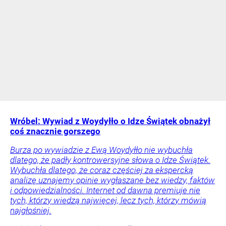
Wróbel: Wywiad z Woydyłło o Idze Świątek obnażył
coś znacznie gorszego
Burza po wywiadzie z Ewą Woydyłło nie wybuchła
dlatego, że padły kontrowersyjne słowa o Idze Świątek.
Wybuchła dlatego, że coraz częściej za ekspercką
analizę uznajemy opinie wygłaszane bez wiedzy, faktów
i odpowiedzialności. Internet od dawna premiuje nie
tych, którzy wiedzą najwięcej, lecz tych, którzy mówią
najgłośniej.