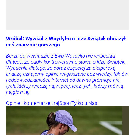
Wróbel: Wywiad z Woydyłło o Idze Świątek obnażył
coś znacznie gorszego
Burza po wywiadzie z Ewą Woydyłło nie wybuchła
dlatego, że padły kontrowersyjne słowa o Idze Świątek.
Wybuchła dlatego, że coraz częściej za ekspercką
analizę uznajemy opinie wygłaszane bez wiedzy, faktów
i odpowiedzialności. Internet od dawna premiuje nie
tych, którzy wiedzą najwięcej, lecz tych, którzy mówią
najgłośniej.
Opinie i komentarze
Kraj
Sport
Tylko u Nas