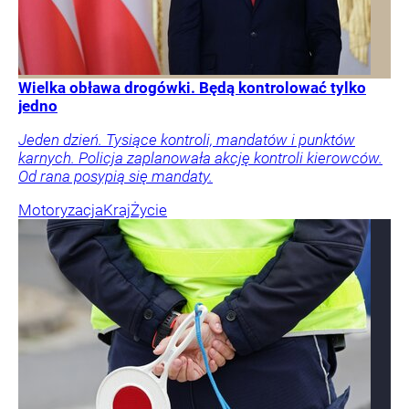
Wielka obława drogówki. Będą kontrolować tylko
jedno
Jeden dzień. Tysiące kontroli, mandatów i punktów
karnych. Policja zaplanowała akcję kontroli kierowców.
Od rana posypią się mandaty.
Motoryzacja
Kraj
Życie