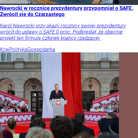
Nawrocki w rocznicę prezydentury przypomniał o SAFE.
Zwrócił się do Czarzastego
Karol Nawrocki przy okazji rocznicy swojej prezydentury
wrócił do ustawy o SAFE 0 proc. Podkreślał, że obecnie
projekt ten firmuje członek koalicji rządzącej.
Kraj
Polityka
Gospodarka