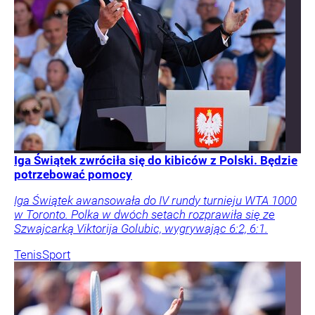
Iga Świątek zwróciła się do kibiców z Polski. Będzie
potrzebować pomocy
Iga Świątek awansowała do IV rundy turnieju WTA 1000
w Toronto. Polka w dwóch setach rozprawiła się ze
Szwajcarką Viktorija Golubic, wygrywając 6:2, 6:1.
Tenis
Sport