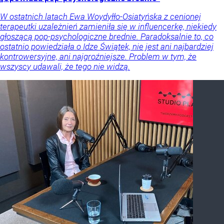
W ostatnich latach Ewa Woydyłło-Osiatyńska z cenionej
terapeutki uzależnień zamieniła się w influencerkę, niekiedy
głoszącą pop-psychologiczne brednie. Paradoksalnie to, co
ostatnio powiedziała o Idze Świątek, nie jest ani najbardziej
kontrowersyjne, ani najgroźniejsze. Problem w tym, że
wszyscy udawali, że tego nie widzą.