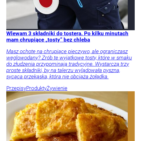
Wlewam 3 składniki do tostera. Po kilku minutach
mam chrupiące „tosty” bez chleba
Masz ochotę na chrupiące pieczywo, ale ograniczasz
węglowodany? Zrób te wyjątkowe tosty, które w smaku
do złudzenia przypominają tradycyjne. Wystarczą trzy
proste składniki, by na talerzu wylądowała pyszna,
sycąca przekąska, która nie obciąża żołądka.
Przepisy
Produkty
Żywienie