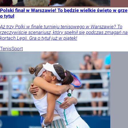
Polski finał w Warszawie! To będzie wielkie święto w grze
o tytuł
Aż trzy Polki w finale turnieju tenisowego w Warszawie? To
rzeczywiście scenariusz, który spełnił się podczas zmagań na
kortach Legii. Gra o tytuł już w piątek!
Tenis
Sport