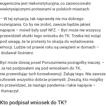
eugeniczna jest niekonstytucyjna, co zaowocowało
wielotysięcznymi protestami w polskich miastach.
– W tej sytuacja, tak naprawdę nie ma dobrego
rozwiązania. Co by nie zrobić, zawsze będzie jakieś
napięcie – mówił były szef NFZ. – Być może nie wszyscy
przewidzieli skutki tego wniosku do TK. Trzeba też wziąć
pod uwagę, że te protesty to okazja do wyładowania
emocji. Ludzie od prawie roku są uwięzieni w domach –
dodawał Sośnierz.
Być może dzisiaj poseł Porozumienia postąpiłby inaczej. –
Ja też podpisałem się pod wnioskiem do TK,
nie przewidując tych konsekwencji. Żałuję tego. Nie zawsze
człowiek wszystko dobrze przemyśli. Zresztą, kto mógłby
to przewidzieć, że nastąpi pandemia i takie napięcie –
tłumaczył.
Kto podpisał wniosek do TK?