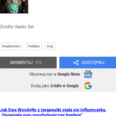
Źródło:
Radio Zet
Wiadomości
Polityka
Kraj
SKOMENTUJ
UDOSTĘPNIJ
1
Obserwuj nas
w
Google News
Dodaj jako
źródło w Google
Jak Ewa Woydyłło z terapeutki stała się influencerką.
„Opowiada pop-psychologiczne brednie”