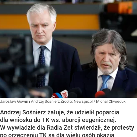
Jarosław Gowin i Andrzej Sośnierz
Źródło:
Newspix.pl
/
Michal Chwieduk
Andrzej Sośnierz żałuje, że udzielił poparcia
dla wniosku do TK ws. aborcji eugenicznej.
W wywiadzie dla Radia Zet stwierdził, że protesty
po orzeczeniu TK są dla wielu osób okazją