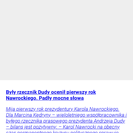
Były rzecznik Dudy ocenił pierwszy rok
Nawrockiego. Padły mocne słowa
Mija pierwszy rok prezydentury Karola Nawrockiego.
Dla Marcina Kędryny – wieloletniego współpracownika i
byłego rzecznika prasowego prezydenta Andrzeja Dudy
– bilans jest pozytywny: – Karol Nawrocki na obecny
czas permanentnego kryzysu politycznego sprawuje