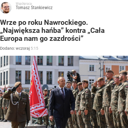
Współpraca:
Tomasz Stankiewicz
Wrze po roku Nawrockiego.
„Największa hańba” kontra „Cała
Europa nam go zazdrości”
Dodano:
wczoraj
5:15