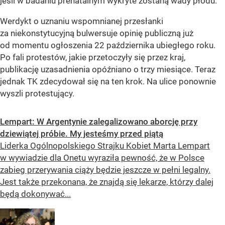
jeśli w badaniu prenatalnym wykryte zostaną wady płodu.
Werdykt o uznaniu wspomnianej przesłanki
za niekonstytucyjną bulwersuje opinię publiczną już
od momentu ogłoszenia 22 października ubiegłego roku.
Po fali protestów, jakie przetoczyły się przez kraj,
publikację uzasadnienia opóźniano o trzy miesiące. Teraz
jednak TK zdecydował się na ten krok. Na ulice ponownie
wyszli protestujący.
Lempart: W Argentynie zalegalizowano aborcję przy
dziewiątej próbie. My jesteśmy przed piątą
Liderka Ogólnopolskiego Strajku Kobiet Marta Lempart
w wywiadzie dla Onetu wyraziła pewność, że w Polsce
zabieg przerywania ciąży będzie jeszcze w pełni legalny.
Jest także przekonana, że znajdą się lekarze, którzy dalej
będą dokonywać...