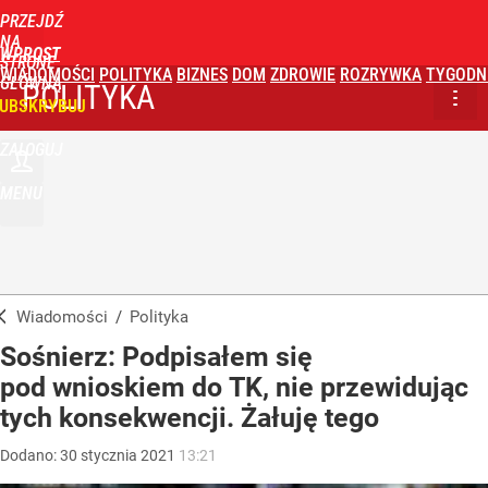
PRZEJDŹ
NA
WPROST
STRONĘ
WIADOMOŚCI
POLITYKA
BIZNES
DOM
ZDROWIE
ROZRYWKA
TYGODN
GŁÓWNĄ
POLITYKA
UBSKRYBUJ
ZALOGUJ
MENU
Wiadomości
/
Polityka
Sośnierz: Podpisałem się
pod wnioskiem do TK, nie przewidując
tych konsekwencji. Żałuję tego
Dodano:
30
stycznia
2021
13:21