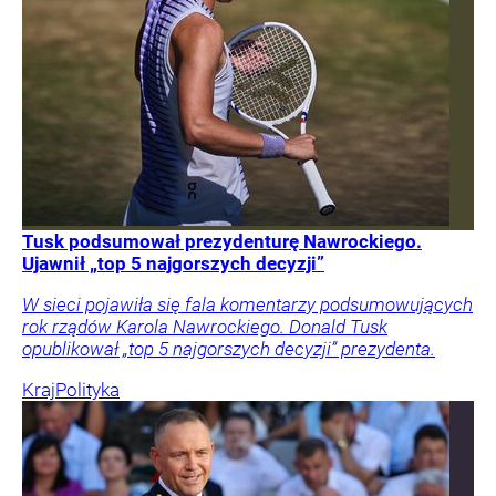
Tusk podsumował prezydenturę Nawrockiego.
Ujawnił „top 5 najgorszych decyzji”
W sieci pojawiła się fala komentarzy podsumowujących
rok rządów Karola Nawrockiego. Donald Tusk
opublikował „top 5 najgorszych decyzji” prezydenta.
Kraj
Polityka