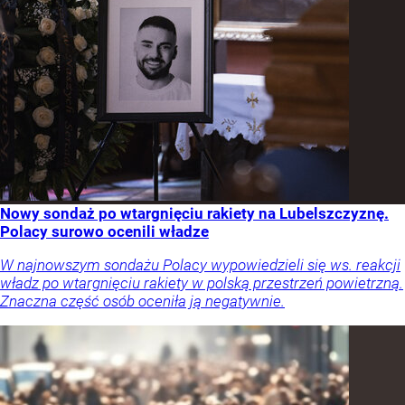
Nowy sondaż po wtargnięciu rakiety na Lubelszczyznę.
Polacy surowo ocenili władze
W najnowszym sondażu Polacy wypowiedzieli się ws. reakcji
władz po wtargnięciu rakiety w polską przestrzeń powietrzną.
Znaczna część osób oceniła ją negatywnie.