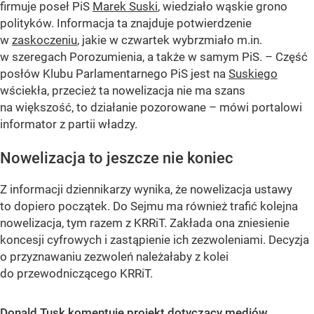
firmuje poseł PiS
Marek Suski
, wiedziało wąskie grono
polityków. Informacja ta znajduje potwierdzenie
w
zaskoczeniu
, jakie w czwartek wybrzmiało m.in.
w szeregach Porozumienia, a także w samym PiS. – Część
posłów Klubu Parlamentarnego PiS jest na
Suskiego
wściekła, przecież ta nowelizacja nie ma szans
na większość, to działanie pozorowane – mówi portalowi
informator z partii władzy.
Nowelizacja to jeszcze nie koniec
Z informacji dziennikarzy wynika, że nowelizacja ustawy
to dopiero początek. Do Sejmu ma również trafić kolejna
nowelizacja, tym razem z KRRiT. Zakłada ona zniesienie
koncesji cyfrowych i zastąpienie ich zezwoleniami. Decyzja
o przyznawaniu zezwoleń należałaby z kolei
do przewodniczącego KRRiT.
Donald Tusk komentuje projekt dotyczący mediów.