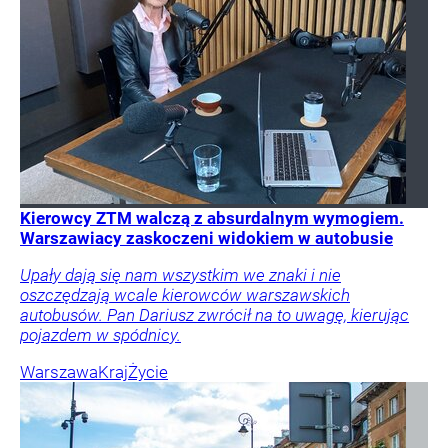
Kierowcy ZTM walczą z absurdalnym wymogiem.
Warszawiacy zaskoczeni widokiem w autobusie
Upały dają się nam wszystkim we znaki i nie
oszczędzają wcale kierowców warszawskich
autobusów. Pan Dariusz zwrócił na to uwagę, kierując
pojazdem w spódnicy.
Warszawa
Kraj
Życie