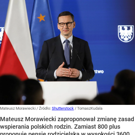
Mateusz Morawiecki
/ Źródło:
Shutterstock
/
TomaszKudala
Mateusz Morawiecki zaproponował zmianę zasad
wspierania polskich rodzin. Zamiast 800 plus
proponuje pensję rodzicielską w wysokości 3600