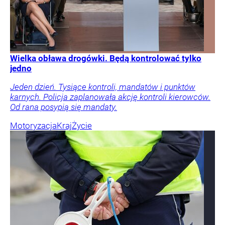
Wielka obława drogówki. Będą kontrolować tylko
jedno
Jeden dzień. Tysiące kontroli, mandatów i punktów
karnych. Policja zaplanowała akcję kontroli kierowców.
Od rana posypią się mandaty.
Motoryzacja
Kraj
Życie