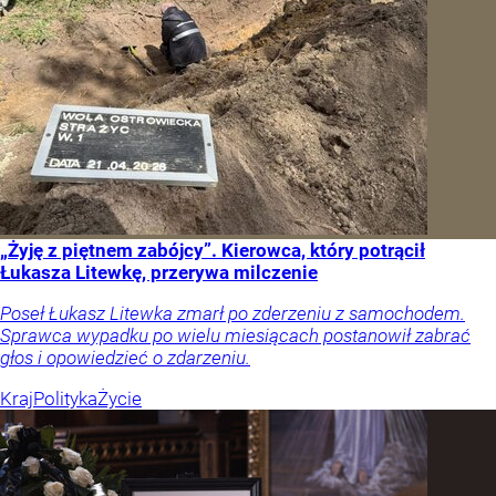
„Żyję z piętnem zabójcy”. Kierowca, który potrącił
Łukasza Litewkę, przerywa milczenie
Poseł Łukasz Litewka zmarł po zderzeniu z samochodem.
Sprawca wypadku po wielu miesiącach postanowił zabrać
głos i opowiedzieć o zdarzeniu.
Kraj
Polityka
Życie