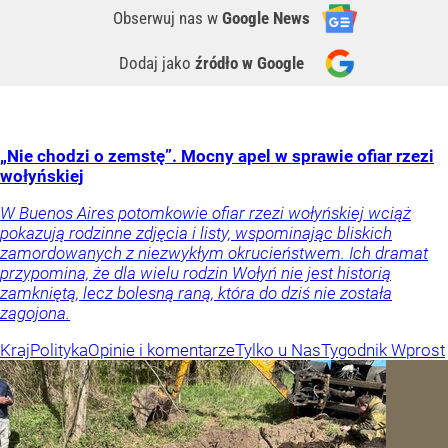
Obserwuj nas
w
Google News
Dodaj jako
źródło w Google
„Nie chodzi o zemstę”. Mocny apel w sprawie ofiar rzezi
wołyńskiej
W Buenos Aires potomkowie ofiar rzezi wołyńskiej wciąż
pokazują rodzinne zdjęcia i listy, wspominając bliskich
zamordowanych z niezwykłym okrucieństwem. Ich dramat
przypomina, że dla wielu rodzin Wołyń nie jest historią
zamkniętą, lecz bolesną raną, która do dziś nie została
zagojona.
Kraj
Polityka
Opinie i komentarze
Tylko u Nas
Tygodnik Wprost