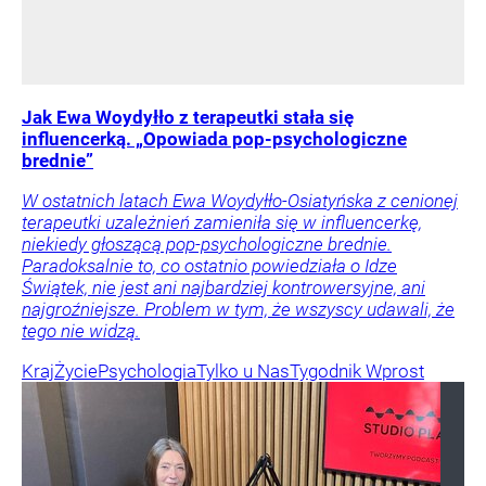
Jak Ewa Woydyłło z terapeutki stała się
influencerką. „Opowiada pop-psychologiczne
brednie”
W ostatnich latach Ewa Woydyłło-Osiatyńska z cenionej
terapeutki uzależnień zamieniła się w influencerkę,
niekiedy głoszącą pop-psychologiczne brednie.
Paradoksalnie to, co ostatnio powiedziała o Idze
Świątek, nie jest ani najbardziej kontrowersyjne, ani
najgroźniejsze. Problem w tym, że wszyscy udawali, że
tego nie widzą.
Kraj
Życie
Psychologia
Tylko u Nas
Tygodnik Wprost