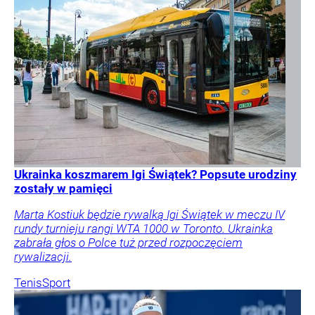
Ukrainka koszmarem Igi Świątek? Popsute urodziny
zostały w pamięci
Marta Kostiuk będzie rywalką Igi Świątek w meczu IV
rundy turnieju rangi WTA 1000 w Toronto. Ukrainka
zabrała głos o Polce tuż przed rozpoczęciem
rywalizacji.
Tenis
Sport