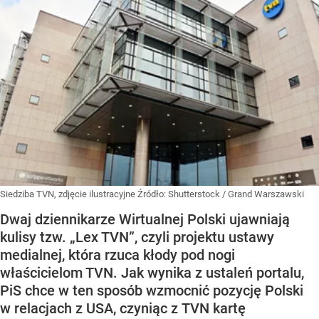
Siedziba TVN, zdjęcie ilustracyjne
Źródło:
Shutterstock
/
Grand Warszawski
Dwaj dziennikarze Wirtualnej Polski ujawniają
kulisy tzw. „Lex TVN”, czyli projektu ustawy
medialnej, która rzuca kłody pod nogi
właścicielom TVN. Jak wynika z ustaleń portalu,
PiS chce w ten sposób wzmocnić pozycję Polski
w relacjach z USA, czyniąc z TVN kartę