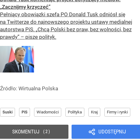
„Zacznijmy krzyczeć”
Pełniący obowiązki szefa PO Donald Tusk odniósł się
na Twitterze do najnowszego projektu ustawy medialnej
autorstwa PiS. „Chcą Polski bez praw, bez wolności, bez
prawdy” – pisze polityk.
Źródło:
Wirtualna Polska
Suski
PiS
Wiadomości
Polityka
Kraj
Firmy i rynki
SKOMENTUJ
UDOSTĘPNIJ
2