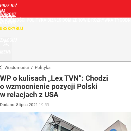
PRZEJDŹ
NA
WPROST
STRONĘ
WIADOMOŚCI
POLITYKA
BIZNES
DOM
ZDROWIE
ROZRYWKA
TYGODN
GŁÓWNĄ
UBSKRYBUJ
ZALOGUJ
MENU
Wiadomości
/
Polityka
WP o kulisach „Lex TVN”: Chodzi
o wzmocnienie pozycji Polski
w relacjach z USA
Dodano:
8
lipca
2021
19:59