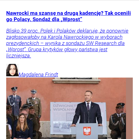
Nawrocki ma szansę na drugą kadencję? Tak ocenili
go Polacy. Sondaż dla „Wprost”
Blisko 39 proc. Polek i Polaków deklaruje, że ponownie
zagłosowałoby na Karola Nawrockiego w wyborach
prezydenckich – wynika z sondażu SW Research dla
„Wprost”. Grupa krytyków głowy państwa jest
liczniejsza.
Magdalena
Frindt