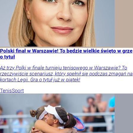
Polski finał w Warszawie! To będzie wielkie święto w grze
o tytuł
Aż trzy Polki w finale turnieju tenisowego w Warszawie? To
rzeczywiście scenariusz, który spełnił się podczas zmagań na
kortach Legii. Gra o tytuł już w piątek!
Tenis
Sport