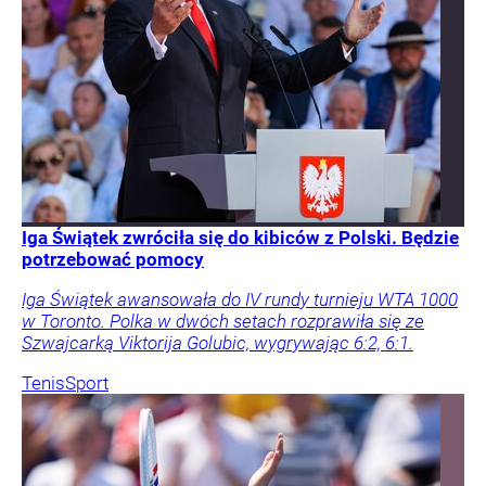
Iga Świątek zwróciła się do kibiców z Polski. Będzie
potrzebować pomocy
Iga Świątek awansowała do IV rundy turnieju WTA 1000
w Toronto. Polka w dwóch setach rozprawiła się ze
Szwajcarką Viktorija Golubic, wygrywając 6:2, 6:1.
Tenis
Sport