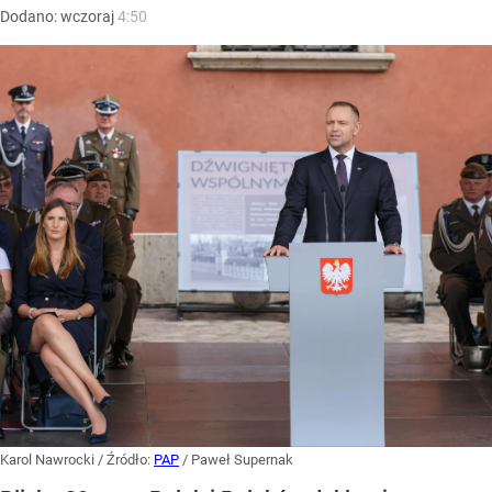
Dodano:
wczoraj
4:50
Karol Nawrocki
/ Źródło:
PAP
/
Paweł Supernak