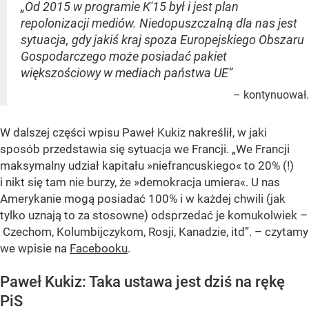
„Od 2015 w programie K'15 był i jest plan
repolonizacji mediów. Niedopuszczalną dla nas jest
sytuacja, gdy jakiś kraj spoza Europejskiego Obszaru
Gospodarczego może posiadać pakiet
większościowy w mediach państwa UE”
– kontynuował.
W dalszej części wpisu Paweł Kukiz nakreślił, w jaki
sposób przedstawia się sytuacja we Francji. „We Francji
maksymalny udział kapitału »niefrancuskiego« to 20% (!)
i nikt się tam nie burzy, że »demokracja umiera«. U nas
Amerykanie mogą posiadać 100% i w każdej chwili (jak
tylko uznają to za stosowne) odsprzedać je komukolwiek –
Czechom, Kolumbijczykom, Rosji, Kanadzie, itd”. – czytamy
we wpisie na
Facebooku
.
Paweł Kukiz: Taka ustawa jest dziś na rękę
PiS