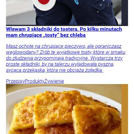
Wlewam 3 składniki do tostera. Po kilku minutach
mam chrupiące „tosty” bez chleba
Masz ochotę na chrupiące pieczywo, ale ograniczasz
węglowodany? Zrób te wyjątkowe tosty, które w smaku
do złudzenia przypominają tradycyjne. Wystarczą trzy
proste składniki, by na talerzu wylądowała pyszna,
sycąca przekąska, która nie obciąża żołądka.
Przepisy
Produkty
Żywienie