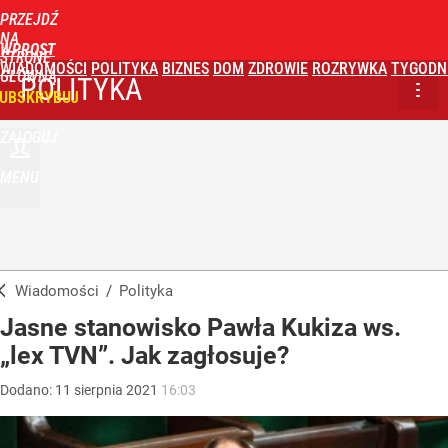
PRZEJDŹ
NA
WPROST
STRONĘ
WIADOMOŚCI
POLITYKA
BIZNES
DOM
ZDROWIE
ROZRYWKA
TYGODN
GŁÓWNĄ
POLITYKA
UBSKRYBUJ
ZALOGUJ
MENU
Wiadomości
/
Polityka
Jasne stanowisko Pawła Kukiza ws.
„lex TVN”. Jak zagłosuje?
Dodano:
11
sierpnia
2021
16:03