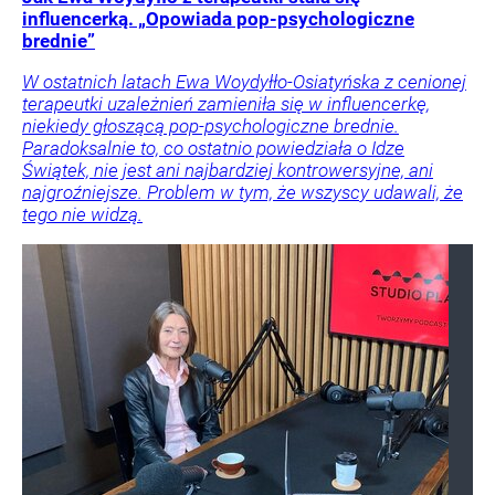
influencerką. „Opowiada pop-psychologiczne
brednie”
W ostatnich latach Ewa Woydyłło-Osiatyńska z cenionej
terapeutki uzależnień zamieniła się w influencerkę,
niekiedy głoszącą pop-psychologiczne brednie.
Paradoksalnie to, co ostatnio powiedziała o Idze
Świątek, nie jest ani najbardziej kontrowersyjne, ani
najgroźniejsze. Problem w tym, że wszyscy udawali, że
tego nie widzą.