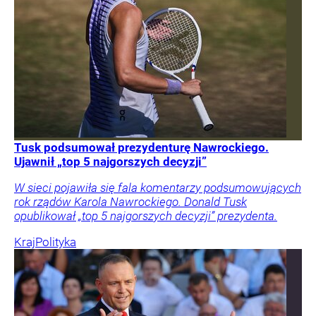
Tusk podsumował prezydenturę Nawrockiego.
Ujawnił „top 5 najgorszych decyzji”
W sieci pojawiła się fala komentarzy podsumowujących
rok rządów Karola Nawrockiego. Donald Tusk
opublikował „top 5 najgorszych decyzji” prezydenta.
Kraj
Polityka