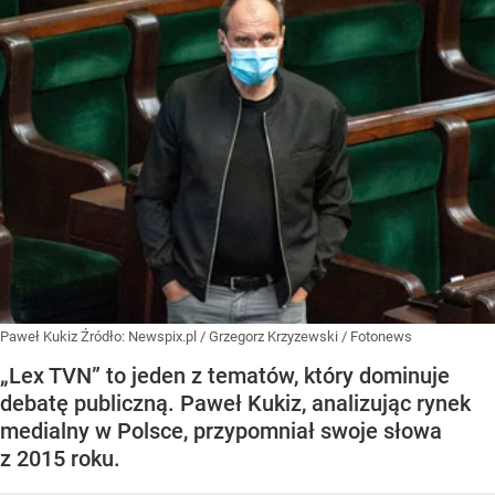
Paweł Kukiz
Źródło:
Newspix.pl
/
Grzegorz Krzyzewski / Fotonews
„Lex TVN” to jeden z tematów, który dominuje
debatę publiczną. Paweł Kukiz, analizując rynek
medialny w Polsce, przypomniał swoje słowa
z 2015 roku.