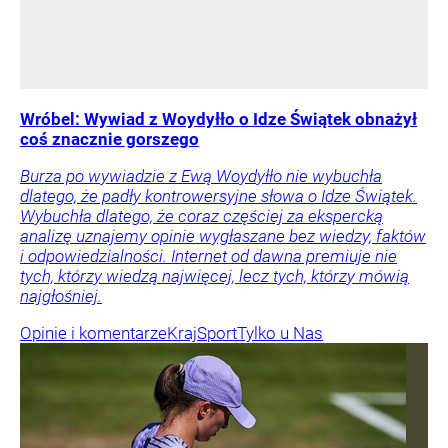
Wróbel: Wywiad z Woydyłło o Idze Świątek obnażył
coś znacznie gorszego
Burza po wywiadzie z Ewą Woydyłło nie wybuchła
dlatego, że padły kontrowersyjne słowa o Idze Świątek.
Wybuchła dlatego, że coraz częściej za ekspercką
analizę uznajemy opinie wygłaszane bez wiedzy, faktów
i odpowiedzialności. Internet od dawna premiuje nie
tych, którzy wiedzą najwięcej, lecz tych, którzy mówią
najgłośniej.
Opinie i komentarze
Kraj
Sport
Tylko u Nas