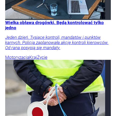
Wielka obława drogówki. Będą kontrolować tylko
jedno
Jeden dzień. Tysiące kontroli, mandatów i punktów
karnych. Policja zaplanowała akcję kontroli kierowców.
Od rana posypią się mandaty.
Motoryzacja
Kraj
Życie