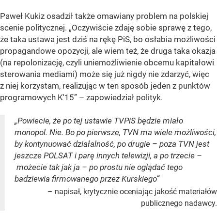
Paweł Kukiz osadził także omawiany problem na polskiej
scenie politycznej. „Oczywiście zdaję sobie sprawę z tego,
że taka ustawa jest dziś na rękę PiS, bo osłabia możliwości
propagandowe opozycji, ale wiem też, że druga taka okazja
(na repolonizację, czyli uniemożliwienie obcemu kapitałowi
sterowania mediami) może się już nigdy nie zdarzyć, więc
z niej korzystam, realizując w ten sposób jeden z punktów
programowych K'15” – zapowiedział polityk.
„Powiecie, że po tej ustawie TVPiS będzie miało
monopol. Nie. Bo po pierwsze, TVN ma wiele możliwości,
by kontynuować działalność, po drugie – poza TVN jest
jeszcze POLSAT i parę innych telewizji, a po trzecie –
możecie tak jak ja – po prostu nie oglądać tego
badziewia firmowanego przez Kurskiego”
– napisał, krytycznie oceniając jakość materiałów
publicznego nadawcy.