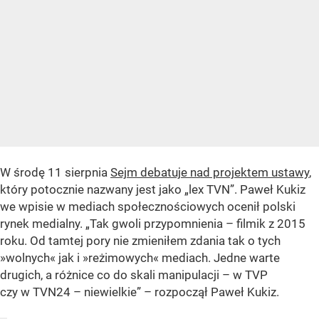
W środę 11 sierpnia
Sejm debatuje nad projektem ustawy
,
który potocznie nazwany jest jako „lex TVN”. Paweł Kukiz
we wpisie w mediach społecznościowych ocenił polski
rynek medialny. „Tak gwoli przypomnienia – filmik z 2015
roku. Od tamtej pory nie zmieniłem zdania tak o tych
»wolnych« jak i »reżimowych« mediach. Jedne warte
drugich, a różnice co do skali manipulacji – w TVP
czy w TVN24 – niewielkie” – rozpoczął Paweł Kukiz.