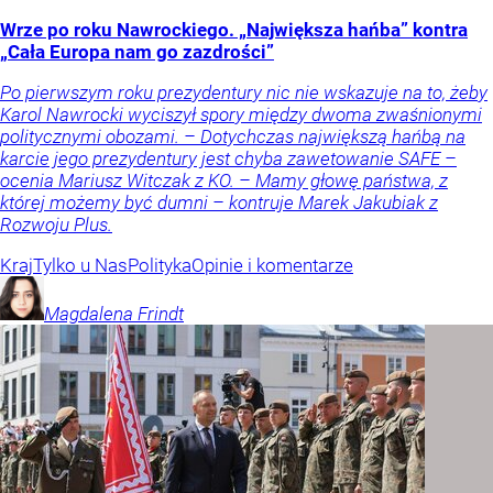
Wrze po roku Nawrockiego. „Największa hańba” kontra
„Cała Europa nam go zazdrości”
Po pierwszym roku prezydentury nic nie wskazuje na to, żeby
Karol Nawrocki wyciszył spory między dwoma zwaśnionymi
politycznymi obozami. – Dotychczas największą hańbą na
karcie jego prezydentury jest chyba zawetowanie SAFE –
ocenia Mariusz Witczak z KO. – Mamy głowę państwa, z
której możemy być dumni – kontruje Marek Jakubiak z
Rozwoju Plus.
Kraj
Tylko u Nas
Polityka
Opinie i komentarze
Magdalena
Frindt