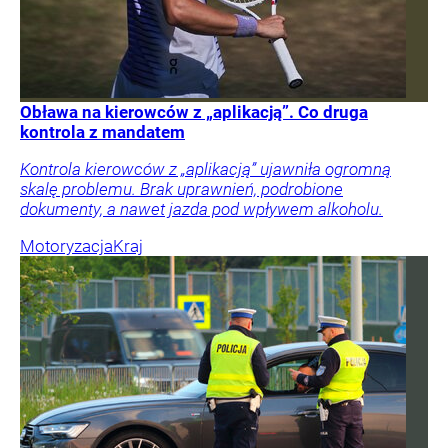
Obława na kierowców z „aplikacją”. Co druga
kontrola z mandatem
Kontrola kierowców z „aplikacją” ujawniła ogromną
skalę problemu. Brak uprawnień, podrobione
dokumenty, a nawet jazda pod wpływem alkoholu.
Motoryzacja
Kraj