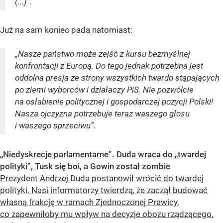
(...)”.
Już na sam koniec pada natomiast:
„Nasze państwo może zejść z kursu bezmyślnej
konfrontacji z Europą. Do tego jednak potrzebna jest
oddolna presja ze strony wszystkich twardo stąpających
po ziemi wyborców i działaczy PiS. Nie pozwólcie
na osłabienie politycznej i gospodarczej pozycji Polski!
Nasza ojczyzna potrzebuje teraz waszego głosu
i waszego sprzeciwu”.
„Niedyskrecje parlamentarne”. Duda wraca do „twardej
polityki”, Tusk się boi, a Gowin został zombie
Prezydent Andrzej Duda postanowił wrócić do twardej
polityki. Nasi informatorzy twierdzą, że zaczął budować
własną frakcję w ramach Zjednoczonej Prawicy,
co zapewniłoby mu wpływ na decyzje obozu rządzącego.