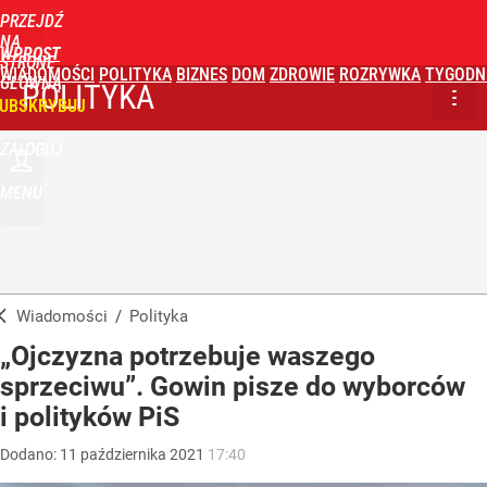
PRZEJDŹ
NA
WPROST
STRONĘ
WIADOMOŚCI
POLITYKA
BIZNES
DOM
ZDROWIE
ROZRYWKA
TYGODN
GŁÓWNĄ
POLITYKA
UBSKRYBUJ
ZALOGUJ
MENU
Wiadomości
/
Polityka
„Ojczyzna potrzebuje waszego
sprzeciwu”. Gowin pisze do wyborców
i polityków PiS
Dodano:
11
października
2021
17:40