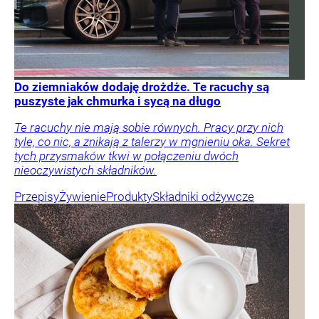
Do ziemniaków dodaję drożdże. Te racuchy są
puszyste jak chmurka i sycą na długo
Te racuchy nie mają sobie równych. Pracy przy nich
tyle, co nic, a znikają z talerzy w mgnieniu oka. Sekret
tych przysmaków tkwi w połączeniu dwóch
nieoczywistych składników.
Przepisy
Żywienie
Produkty
Składniki odżywcze