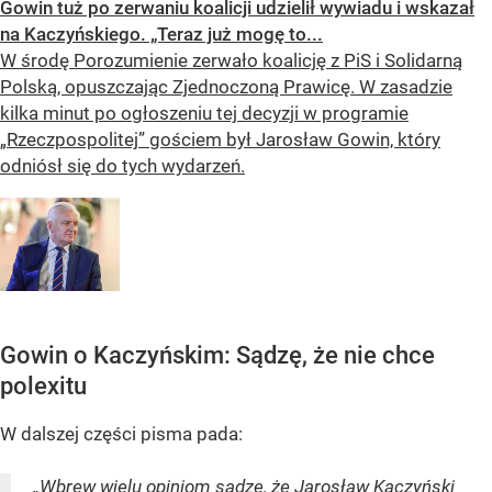
Gowin tuż po zerwaniu koalicji udzielił wywiadu i wskazał
na Kaczyńskiego. „Teraz już mogę to...
W środę Porozumienie zerwało koalicję z PiS i Solidarną
Polską, opuszczając Zjednoczoną Prawicę. W zasadzie
kilka minut po ogłoszeniu tej decyzji w programie
„Rzeczpospolitej” gościem był Jarosław Gowin, który
odniósł się do tych wydarzeń.
Gowin o Kaczyńskim: Sądzę, że nie chce
polexitu
W dalszej części pisma pada:
„Wbrew wielu opiniom sądzę, że
Jarosław Kaczyński