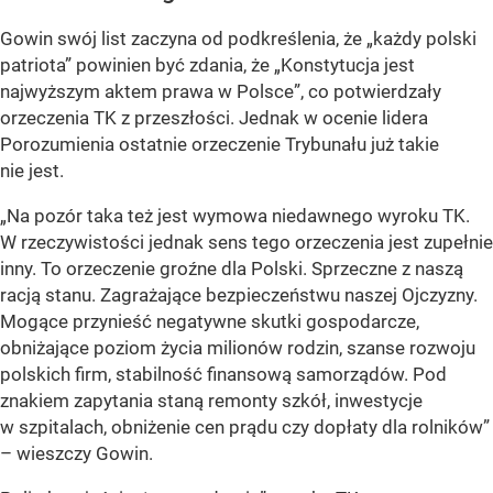
Gowin swój list zaczyna od podkreślenia, że „każdy polski
patriota” powinien być zdania, że „Konstytucja jest
najwyższym aktem prawa w Polsce”, co potwierdzały
orzeczenia TK z przeszłości. Jednak w ocenie lidera
Porozumienia ostatnie orzeczenie Trybunału już takie
nie jest.
„Na pozór taka też jest wymowa niedawnego wyroku TK.
W rzeczywistości jednak sens tego orzeczenia jest zupełnie
inny. To orzeczenie groźne dla Polski. Sprzeczne z naszą
racją stanu. Zagrażające bezpieczeństwu naszej Ojczyzny.
Mogące przynieść negatywne skutki gospodarcze,
obniżające poziom życia milionów rodzin, szanse rozwoju
polskich firm, stabilność finansową samorządów. Pod
znakiem zapytania staną remonty szkół, inwestycje
w szpitalach, obniżenie cen prądu czy dopłaty dla rolników”
– wieszczy Gowin.