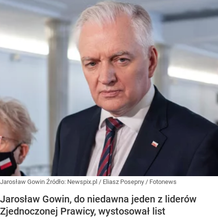
Jarosław Gowin
Źródło:
Newspix.pl
/
Eliasz Posepny / Fotonews
Jarosław Gowin, do niedawna jeden z liderów
Zjednoczonej Prawicy, wystosował list