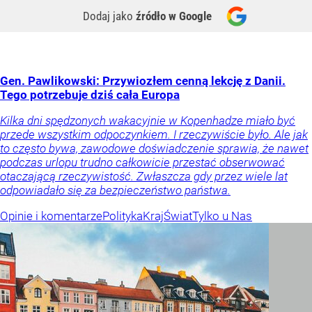
Dodaj jako
źródło w Google
Gen. Pawlikowski: Przywiozłem cenną lekcję z Danii.
Tego potrzebuje dziś cała Europa
Kilka dni spędzonych wakacyjnie w Kopenhadze miało być
przede wszystkim odpoczynkiem. I rzeczywiście było. Ale jak
to często bywa, zawodowe doświadczenie sprawia, że nawet
podczas urlopu trudno całkowicie przestać obserwować
otaczającą rzeczywistość. Zwłaszcza gdy przez wiele lat
odpowiadało się za bezpieczeństwo państwa.
Opinie i komentarze
Polityka
Kraj
Świat
Tylko u Nas