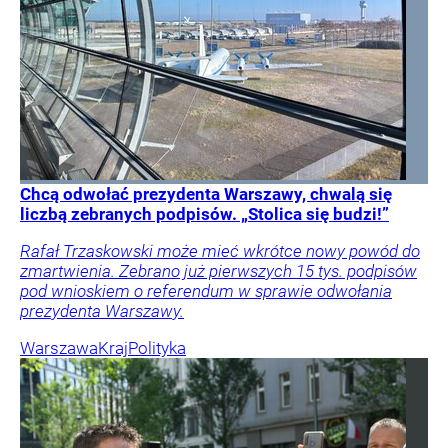
Chcą odwołać prezydenta Warszawy, chwalą się
liczbą zebranych podpisów. „Stolica się budzi!”
Rafał Trzaskowski może mieć wkrótce nowy powód do
zmartwienia. Zebrano już pierwszych 15 tys. podpisów
pod wnioskiem o referendum w sprawie odwołania
prezydenta Warszawy.
Warszawa
Kraj
Polityka