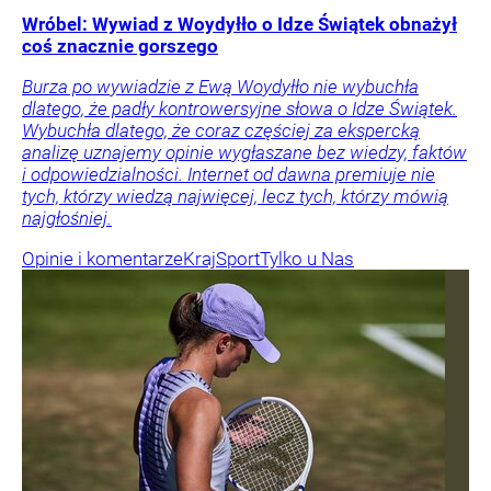
Wróbel: Wywiad z Woydyłło o Idze Świątek obnażył
coś znacznie gorszego
Burza po wywiadzie z Ewą Woydyłło nie wybuchła
dlatego, że padły kontrowersyjne słowa o Idze Świątek.
Wybuchła dlatego, że coraz częściej za ekspercką
analizę uznajemy opinie wygłaszane bez wiedzy, faktów
i odpowiedzialności. Internet od dawna premiuje nie
tych, którzy wiedzą najwięcej, lecz tych, którzy mówią
najgłośniej.
Opinie i komentarze
Kraj
Sport
Tylko u Nas