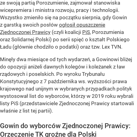
ze swoją partią Porozumienie, zajmował stanowiska
wicepremiera i ministra rozwoju, pracy i technologii.
Wszystko zmieniło się na początku sierpnia, gdy Gowin
z garstką swoich posłów
ogłosił opuszczenie
Zjednoczonej Prawicy
(czyli koalicji
PiS
, Porozumienia
oraz Solidarnej Polski) po serii spięć o kształt Polskiego
Ładu (głównie chodziło o podatki) oraz tzw. Lex TVN.
Minęły dwa miesiące od tych wydarzeń, a Gowinowi bliżej
do opozycji aniżeli dawnych kolegów i koleżanek z ław
rządowych i poselskich. Po wyroku Trybunału
Konstytucyjnego z 7 października ws. wyższości prawa
krajowego nad unijnym w wybranych przypadkach polityk
wystosował list do wyborców, którzy w 2019 roku wybrali
listy PiS (przedstawiciele Zjednoczonej Prawicy startowali
właśnie z list tej partii).
Gowin do wyborców Zjednoczonej Prawicy:
Orzeczenie TK groźne dla Polski