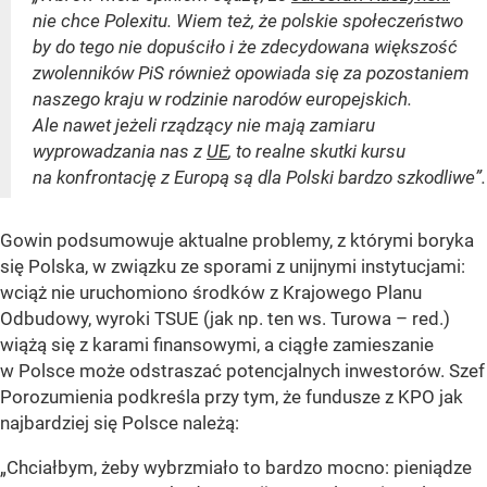
nie chce Polexitu. Wiem też, że polskie społeczeństwo
by do tego nie dopuściło i że zdecydowana większość
zwolenników PiS również opowiada się za pozostaniem
naszego kraju w rodzinie narodów europejskich.
Ale nawet jeżeli rządzący nie mają zamiaru
wyprowadzania nas z
UE
, to realne skutki kursu
na konfrontację z Europą są dla Polski bardzo szkodliwe”.
Gowin podsumowuje aktualne problemy, z którymi boryka
się Polska, w związku ze sporami z unijnymi instytucjami:
wciąż nie uruchomiono środków z Krajowego Planu
Odbudowy, wyroki TSUE (jak np. ten ws. Turowa – red.)
wiążą się z karami finansowymi, a ciągłe zamieszanie
w Polsce może odstraszać potencjalnych inwestorów. Szef
Porozumienia podkreśla przy tym, że fundusze z KPO jak
najbardziej się Polsce należą:
„Chciałbym, żeby wybrzmiało to bardzo mocno: pieniądze