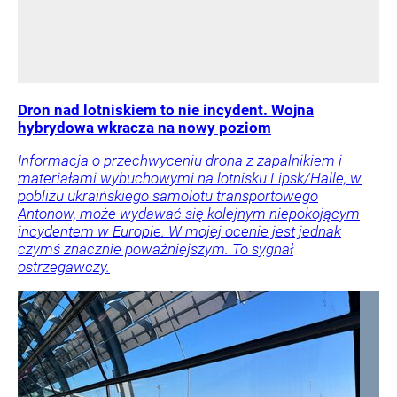
Dron nad lotniskiem to nie incydent. Wojna
hybrydowa wkracza na nowy poziom
Informacja o przechwyceniu drona z zapalnikiem i
materiałami wybuchowymi na lotnisku Lipsk/Halle, w
pobliżu ukraińskiego samolotu transportowego
Antonow, może wydawać się kolejnym niepokojącym
incydentem w Europie. W mojej ocenie jest jednak
czymś znacznie poważniejszym. To sygnał
ostrzegawczy.