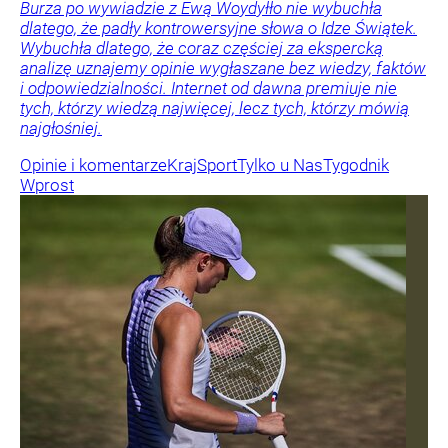
Burza po wywiadzie z Ewą Woydyłło nie wybuchła
dlatego, że padły kontrowersyjne słowa o Idze Świątek.
Wybuchła dlatego, że coraz częściej za ekspercką
analizę uznajemy opinie wygłaszane bez wiedzy, faktów
i odpowiedzialności. Internet od dawna premiuje nie
tych, którzy wiedzą najwięcej, lecz tych, którzy mówią
najgłośniej.
Opinie i komentarze
Kraj
Sport
Tylko u Nas
Tygodnik
Wprost