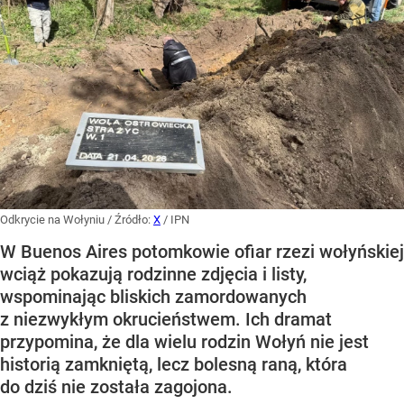
Odkrycie na Wołyniu
/ Źródło:
X
/
IPN
W Buenos Aires potomkowie ofiar rzezi wołyńskiej
wciąż pokazują rodzinne zdjęcia i listy,
wspominając bliskich zamordowanych
z niezwykłym okrucieństwem. Ich dramat
przypomina, że dla wielu rodzin Wołyń nie jest
historią zamkniętą, lecz bolesną raną, która
do dziś nie została zagojona.