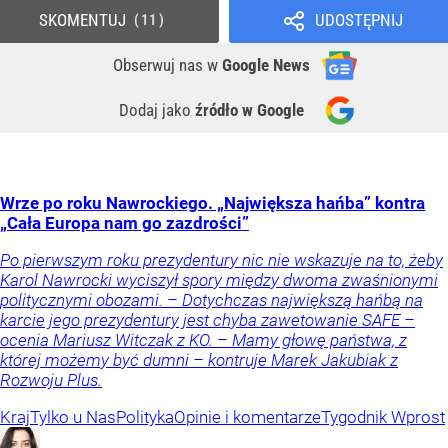
SKOMENTUJ
UDOSTĘPNIJ
11
Obserwuj nas
w
Google News
Dodaj jako
źródło w Google
Wrze po roku Nawrockiego. „Największa hańba” kontra
„Cała Europa nam go zazdrości”
Po pierwszym roku prezydentury nic nie wskazuje na to, żeby
Karol Nawrocki wyciszył spory między dwoma zwaśnionymi
politycznymi obozami. – Dotychczas największą hańbą na
karcie jego prezydentury jest chyba zawetowanie SAFE –
ocenia Mariusz Witczak z KO. – Mamy głowę państwa, z
której możemy być dumni – kontruje Marek Jakubiak z
Rozwoju Plus.
Kraj
Tylko u Nas
Polityka
Opinie i komentarze
Tygodnik Wprost