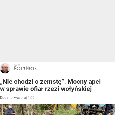
Autor:
Robert Nęcek
„Nie chodzi o zemstę”. Mocny apel
w sprawie ofiar rzezi wołyńskiej
Dodano:
wczoraj
6:09