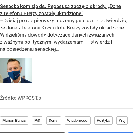
Senacka komisja ds. Pegasusa zaczęła obrady. „Dane
z telefonu Brejzy zostały ukradzione”
–Dzisiaj po raz pierwszy możemy publicznie potwierdzić,
że dane z telefonu Krzysztofa Brejzy zostały ukradzione.
Widzieliśmy dowody dotyczące danych związanych
z ważnymi politycznymi wydarzeniami – stwierdził
na posiedzeniu senackiej...
Źródło:
WPROST.pl
Marian Banaś
PiS
Senat
Wiadomości
Polityka
Kraj