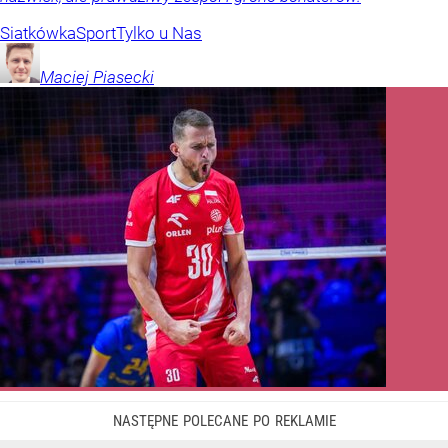
Siatkówka
Sport
Tylko u Nas
Maciej
Piasecki