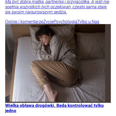
Ma być dobrą matką, partnerką i przyjaciółką. A jeśli nie
spełnia wszystkich tych oczekiwań, często sama staje
się swoim najsurowszym sędzią.
Opinie i komentarze
Życie
Psychologia
Tylko u Nas
Wielka obława drogówki. Będą kontrolować tylko
jedno