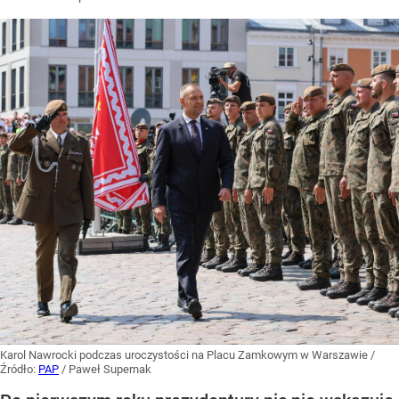
Karol Nawrocki podczas uroczystości na Placu Zamkowym w Warszawie
/
Źródło:
PAP
/
Paweł Supernak