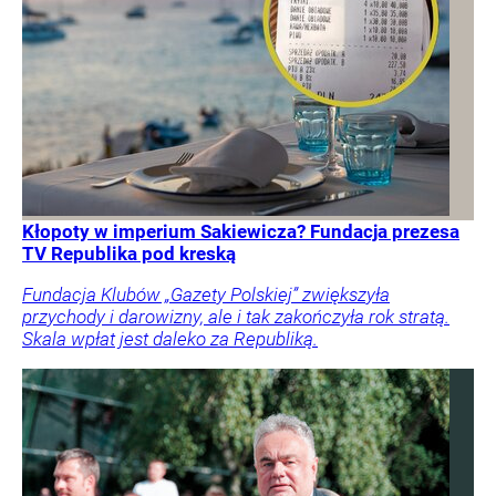
Kłopoty w imperium Sakiewicza? Fundacja prezesa
TV Republika pod kreską
Fundacja Klubów „Gazety Polskiej” zwiększyła
przychody i darowizny, ale i tak zakończyła rok stratą.
Skala wpłat jest daleko za Republiką.