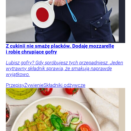
Z cukinii nie smażę placków. Dodaję mozzarellę
i robię chrupiące gofry
Lubisz gofry? Gdy spróbujesz tych przepadniesz. Jeden
wytrawny składnik sprawia, że smakują naprawdę
wyjątkowo.
Przepisy
Żywienie
Składniki odżywcze