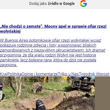
Dodaj jako
źródło w Google
„Nie chodzi o zemstę”. Mocny apel w sprawie ofiar rzezi
wołyńskiej
W Buenos Aires potomkowie ofiar rzezi wołyńskiej wciąż
pokazują rodzinne zdjęcia i listy, wspominając bliskich
zamordowanych z niezwykłym okrucieństwem. Ich dramat
przypomina, że dla wielu rodzin Wołyń nie jest historią
zamkniętą, lecz bolesną raną, która do dziś nie została
zagojona.
Kraj
Polityka
Opinie i komentarze
Tylko u Nas
Tygodnik Wprost