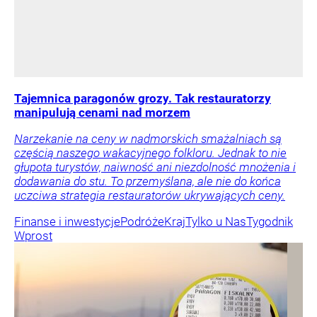
Tajemnica paragonów grozy. Tak restauratorzy
manipulują cenami nad morzem
Narzekanie na ceny w nadmorskich smażalniach są
częścią naszego wakacyjnego folkloru. Jednak to nie
głupota turystów, naiwność ani niezdolność mnożenia i
dodawania do stu. To przemyślana, ale nie do końca
uczciwa strategia restauratorów ukrywających ceny.
Finanse i inwestycje
Podróże
Kraj
Tylko u Nas
Tygodnik
Wprost