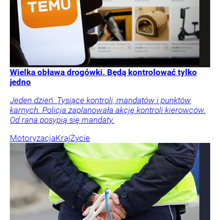
Wielka obława drogówki. Będą kontrolować tylko
jedno
Jeden dzień. Tysiące kontroli, mandatów i punktów
karnych. Policja zaplanowała akcję kontroli kierowców.
Od rana posypią się mandaty.
Motoryzacja
Kraj
Życie