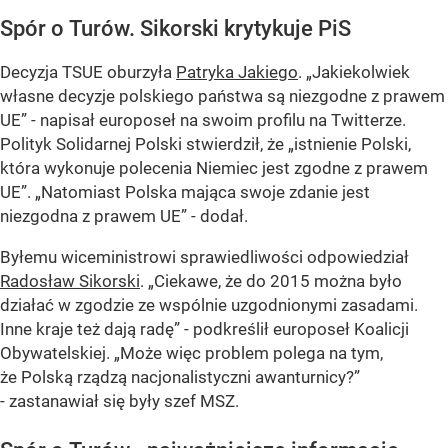
Spór o Turów. Sikorski krytykuje PiS
Decyzja TSUE oburzyła
Patryka Jakiego
. „Jakiekolwiek
własne decyzje polskiego państwa są niezgodne z prawem
UE” - napisał europoseł na swoim profilu na Twitterze.
Polityk Solidarnej Polski stwierdził, że „istnienie Polski,
która wykonuje polecenia Niemiec jest zgodne z prawem
UE”. „Natomiast Polska mająca swoje zdanie jest
niezgodna z prawem UE” - dodał.
Byłemu wiceministrowi sprawiedliwości odpowiedział
Radosław Sikorski
. „Ciekawe, że do 2015 można było
działać w zgodzie ze wspólnie uzgodnionymi zasadami.
Inne kraje też dają radę” - podkreślił europoseł Koalicji
Obywatelskiej. „Może więc problem polega na tym,
że Polską rządzą nacjonalistyczni awanturnicy?”
- zastanawiał się były szef MSZ.