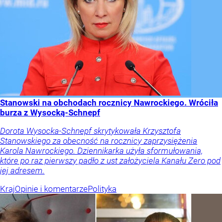
Stanowski na obchodach rocznicy Nawrockiego. Wróciła
burza z Wysocką-Schnepf
Dorota Wysocka-Schnepf skrytykowała Krzysztofa
Stanowskiego za obecność na rocznicy zaprzysiężenia
Karola Nawrockiego. Dziennikarka użyła sformułowania,
które po raz pierwszy padło z ust założyciela Kanału Zero pod
jej adresem.
Kraj
Opinie i komentarze
Polityka