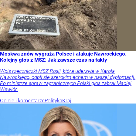
Moskwa znów wygraża Polsce i atakuje Nawrockiego.
Kolejny głos z MSZ: Jak zawsze czas na fakty
Wpis rzeczniczki MSZ Rosji, która uderzyła w Karola
Nawrockiego, odbił się szerokim echem w naszej dyplomacji.
Po ministrze spraw zagranicznych Polski głos zabrał Maciej
Wewiór.
Opinie i komentarze
Polityka
Kraj