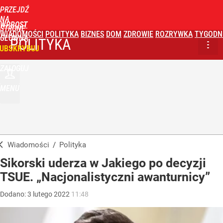
PRZEJDŹ
NA
WPROST
STRONĘ
WIADOMOŚCI
POLITYKA
BIZNES
DOM
ZDROWIE
ROZRYWKA
TYGODN
GŁÓWNĄ
POLITYKA
UBSKRYBUJ
ZALOGUJ
MENU
Wiadomości
/
Polityka
Sikorski uderza w Jakiego po decyzji
TSUE. „Nacjonalistyczni awanturnicy”
Dodano:
3
lutego
2022
11:48