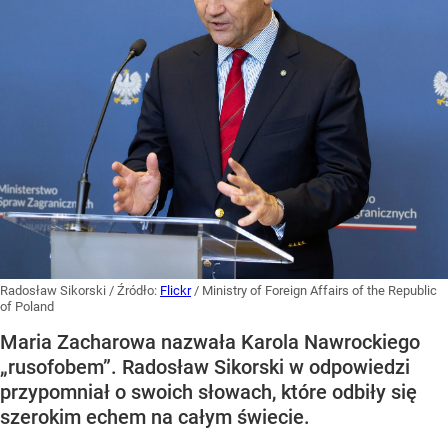
Radosław Sikorski
/ Źródło:
Flickr
/
Ministry of Foreign Affairs of the Republic
of Poland
Maria Zacharowa nazwała Karola Nawrockiego
„rusofobem”. Radosław Sikorski w odpowiedzi
przypomniał o swoich słowach, które odbiły się
szerokim echem na całym świecie.