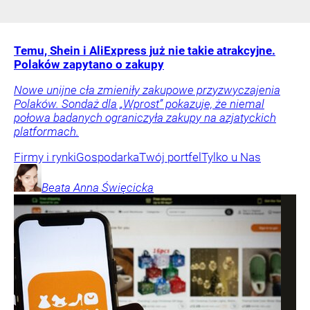
Temu, Shein i AliExpress już nie takie atrakcyjne.
Polaków zapytano o zakupy
Nowe unijne cła zmieniły zakupowe przyzwyczajenia
Polaków. Sondaż dla „Wprost” pokazuje, że niemal
połowa badanych ograniczyła zakupy na azjatyckich
platformach.
Firmy i rynki
Gospodarka
Twój portfel
Tylko u Nas
Beata Anna
Święcicka