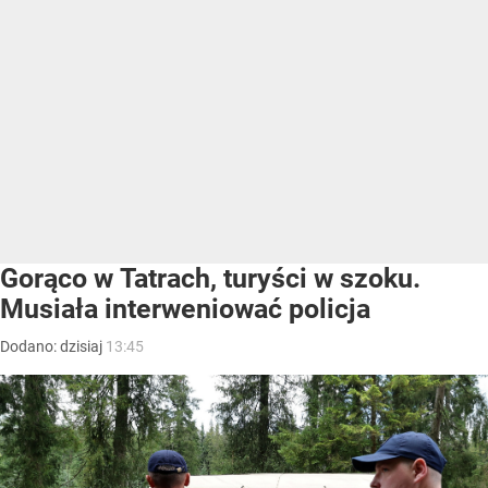
Gorąco w Tatrach, turyści w szoku.
Musiała interweniować policja
Dodano:
dzisiaj
13:45