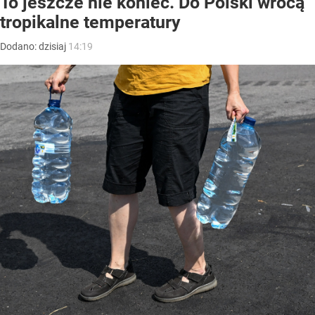
To jeszcze nie koniec. Do Polski wrócą
tropikalne temperatury
Dodano:
dzisiaj
14:19