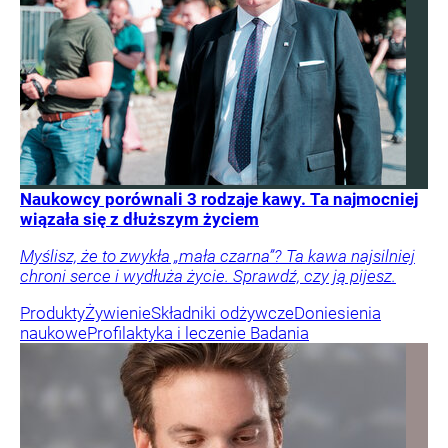
Naukowcy porównali 3 rodzaje kawy. Ta najmocniej
wiązała się z dłuższym życiem
Myślisz, że to zwykła „mała czarna”? Ta kawa najsilniej
chroni serce i wydłuża życie. Sprawdź, czy ją pijesz.
Produkty
Żywienie
Składniki odżywcze
Doniesienia
naukowe
Profilaktyka i leczenie
Badania