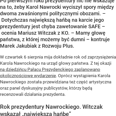
Po pierwszym roku prezydentury nic nie wskazuje
na to, żeby Karol Nawrocki wyciszył spory między
dwoma zwaśnionymi politycznymi obozami. –
Dotychczas największą hańbą na karcie jego
prezydentury jest chyba zawetowanie SAFE –
ocenia Mariusz Witczak z KO. – Mamy głowę
państwa, z której możemy być dumni – kontruje
Marek Jakubiak z Rozwoju Plus.
W czwartek 6 sierpnia mija dokładnie rok od zaprzysiężenia
Karola Nawrockiego na urząd głowy państwa. Z tej okazji
na dziedzińcu Pałacu Prezydenckiego zaplanowano
okolicznościowe wydarzenie
. Oprócz wystąpienia Karola
Nawrockiego została przewidziana też część artystyczna
oraz panel dyskusyjny publicystów, którzy będą
recenzowali działania prezydenta.
Rok prezydentury Nawrockiego. Witczak
wskazał „największą hańbę”