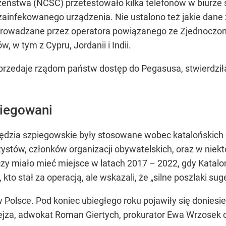
stwa (NCSC) przetestowało kilka telefonów w biurze sz
ć zainfekowanego urządzenia. Nie ustalono też jakie dan
eprowadzane przez operatora powiązanego ze Zjednoczon
, w tym z Cypru, Jordanii i Indii.
przedaje rządom państw dostęp do Pegasusa, stwierdziła,
piegowani
arzędzia szpiegowskie były stosowane wobec katalońskic
zystów, członków organizacji obywatelskich, oraz w niek
zy miało mieć miejsce w latach 2017 – 2022, gdy Katalon
 kto stał za operacją, ale wskazali, że „silne poszlaki s
olsce. Pod koniec ubiegłego roku pojawiły się doniesien
rejza, adwokat Roman Giertych, prokurator Ewa Wrzosek c