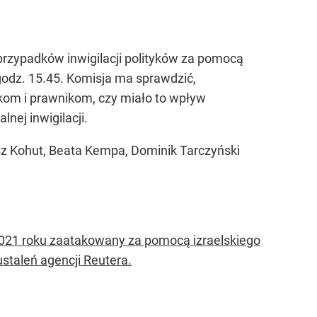
 przypadków inwigilacji polityków za pomocą
odz. 15.45. Komisja ma sprawdzić,
ykom i prawnikom, czy miało to wpływ
nej inwigilacji.
sz Kohut, Beata Kempa, Dominik Tarczyński
 2021 roku zaatakowany za pomocą izraelskiego
taleń agencji Reutera.