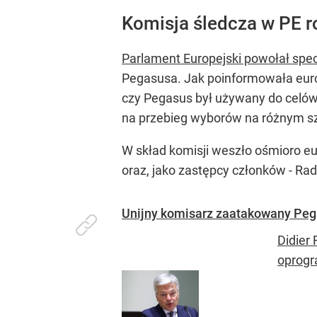
Komisja śledcza w PE 
Parlament Europejski powołał spec
Pegasusa. Jak poinformowała euro
czy Pegasus był używany do celów 
na przebieg wyborów na różnym szcz
W skład komisji weszło ośmioro eu
oraz, jako zastępcy członków - Rado
Unijny komisarz zaatakowany Peg
Didier
oprogr