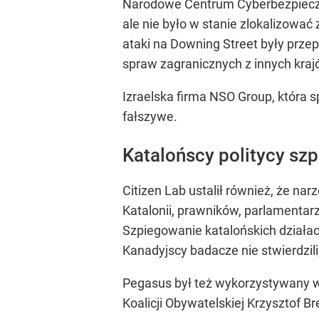
Narodowe Centrum Cyberbezpieczeń
ale nie było w stanie zlokalizowa
ataki na Downing Street były prz
spraw zagranicznych z innych krajów
Izraelska firma NSO Group, która s
fałszywe.
Katalońscy politycy sz
Citizen Lab ustalił również, że n
Katalonii, prawników, parlamentar
Szpiegowanie katalońskich działac
Kanadyjscy badacze nie stwierdzili,
Pegasus był też wykorzystywany w P
Koalicji Obywatelskiej Krzysztof B