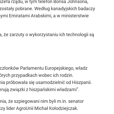
efa rządu, w tym telefon Borisa Johnsona,
e zostały pobrane. Według kanadyjskich badaczy
ymi Emiratami Arabskimi, a w ministerstwie
 że zarzuty o wykorzystaniu ich technologii są
h członków Parlamentu Europejskiego, władz
tórych przypadkach wobec ich rodzin.
ia próbowała się usamodzielnić od Hiszpanii.
ugerują związki z hiszpańskimi władzami”.
ia, że szpiegowani nim byli m.in. senator
zy lider AgroUnii Michał Kołodziejczak.