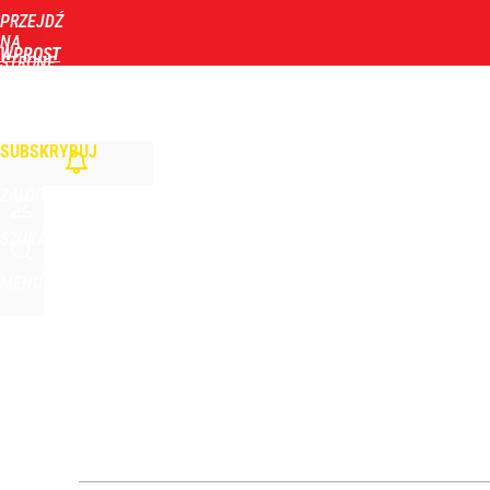
PRZEJDŹ
Udostępnij
0
Skomentuj
NA
WPROST
STRONĘ
GŁÓWNĄ
WIADOMOŚCI
POLITYKA
BIZNES
DOM
ZDROWIE
ROZRYWKA
TYGOD
SUBSKRYBUJ
ZALOGUJ
SZUKAJ
MENU