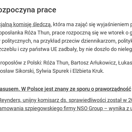
rozpoczyna prace
jalną komisję śledczą
, która ma zająć się wyjaśnieniem
posłanka Róża Thun, prace rozpoczną się we wtorek o g
politycznych, na przykład przeciw dziennikarzom, polit
eblu i czy państwa UE zadbały, by nie doszło do nielegal
roposłów z Polski: Róża Thun, Bartosz Arłukowicz, Łuka
sław Sikorski, Sylwia Spurek i Elżbieta Kruk.
asusem. W Polsce jest znany ze sporu o praworządność
 Reynders, unijny komisarz ds. sprawiedliwości został w
amowania szpiegowskiego firmy NSO Group – wynika z us