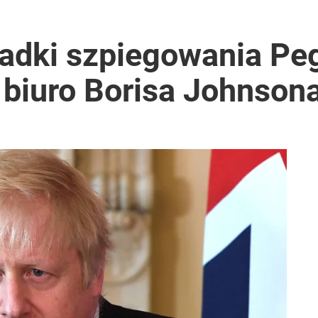
padki szpiegowania P
 biuro Borisa Johnson