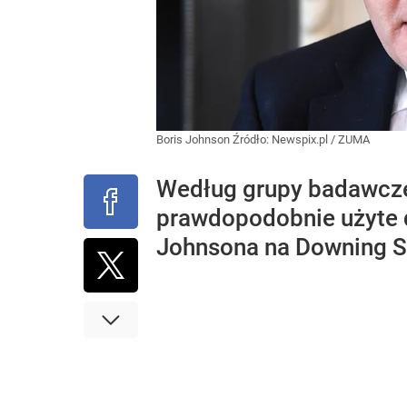
Boris Johnson
Źródło:
Newspix.pl
/
ZUMA
Według grupy badawcze
prawdopodobnie użyte do
Johnsona na Downing St