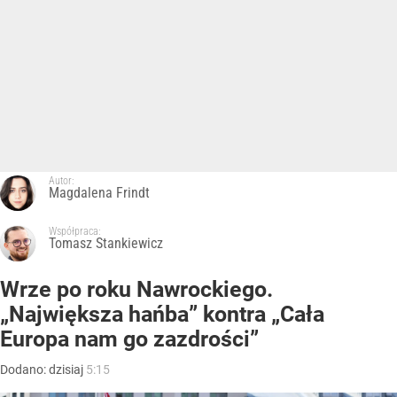
Autor:
Magdalena Frindt
Współpraca:
Tomasz Stankiewicz
Wrze po roku Nawrockiego.
„Największa hańba” kontra „Cała
Europa nam go zazdrości”
Dodano:
dzisiaj
5:15