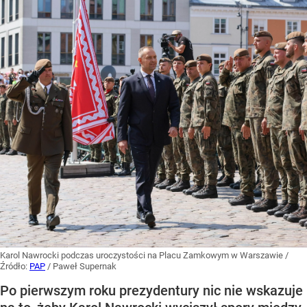
Karol Nawrocki podczas uroczystości na Placu Zamkowym w Warszawie
/
Źródło:
PAP
/
Paweł Supernak
Po pierwszym roku prezydentury nic nie wskazuje