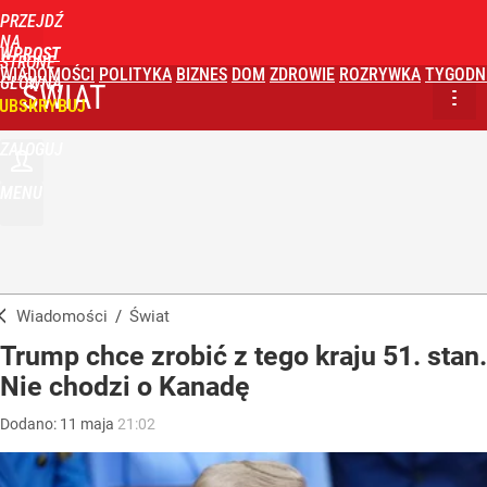
PRZEJDŹ
NA
WPROST
STRONĘ
WIADOMOŚCI
POLITYKA
BIZNES
DOM
ZDROWIE
ROZRYWKA
TYGODN
GŁÓWNĄ
ŚWIAT
UBSKRYBUJ
ZALOGUJ
MENU
Wiadomości
/
Świat
Trump chce zrobić z tego kraju 51. stan.
Nie chodzi o Kanadę
Dodano:
11
maja
21:02