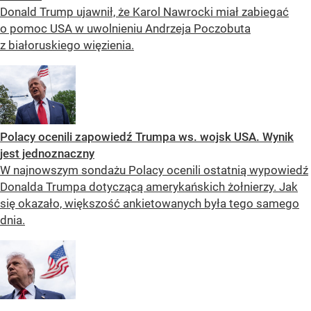
Donald Trump ujawnił, że Karol Nawrocki miał zabiegać
o pomoc USA w uwolnieniu Andrzeja Poczobuta
z białoruskiego więzienia.
Polacy ocenili zapowiedź Trumpa ws. wojsk USA. Wynik
jest jednoznaczny
W najnowszym sondażu Polacy ocenili ostatnią wypowiedź
Donalda Trumpa dotyczącą amerykańskich żołnierzy. Jak
się okazało, większość ankietowanych była tego samego
dnia.