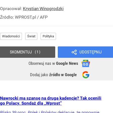
Opracował:
Krystian Winogrodzki
Źródło:
WPROST.pl
/
AFP
Wiadomości
Świat
Polityka
SKOMENTUJ
UDOSTĘPNIJ
1
Obserwuj nas
w
Google News
Dodaj jako
źródło w Google
Nawrocki ma szansę na drugą kadencję? Tak ocenili
go Polacy. Sondaż dla „Wprost”
Blisko 39 proc. Polek i Polaków deklaruje, że ponownie