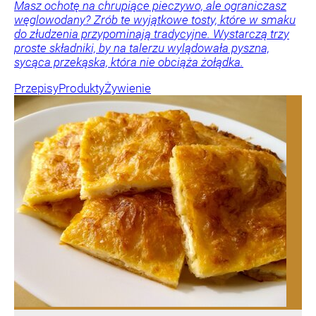
Masz ochotę na chrupiące pieczywo, ale ograniczasz
węglowodany? Zrób te wyjątkowe tosty, które w smaku
do złudzenia przypominają tradycyjne. Wystarczą trzy
proste składniki, by na talerzu wylądowała pyszna,
sycąca przekąska, która nie obciąża żołądka.
Przepisy
Produkty
Żywienie