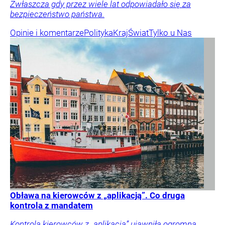
Zwłaszcza gdy przez wiele lat odpowiadało się za
bezpieczeństwo państwa.
Opinie i komentarze
Polityka
Kraj
Świat
Tylko u Nas
Obława na kierowców z „aplikacją”. Co druga
kontrola z mandatem
Kontrola kierowców z „aplikacją” ujawniła ogromną