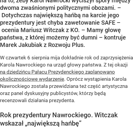
na to, żeby Karol Nawrocki wyciszył spory między
dwoma zwaśnionymi politycznymi obozami. –
Dotychczas największą hańbą na karcie jego
prezydentury jest chyba zawetowanie SAFE –
ocenia Mariusz Witczak z KO. – Mamy głowę
państwa, z której możemy być dumni – kontruje
Marek Jakubiak z Rozwoju Plus.
W czwartek 6 sierpnia mija dokładnie rok od zaprzysiężenia
Karola Nawrockiego na urząd głowy państwa. Z tej okazji
na dziedzińcu Pałacu Prezydenckiego zaplanowano
okolicznościowe wydarzenie
. Oprócz wystąpienia Karola
Nawrockiego została przewidziana też część artystyczna
oraz panel dyskusyjny publicystów, którzy będą
recenzowali działania prezydenta.
Rok prezydentury Nawrockiego. Witczak
wskazał „największą hańbę”