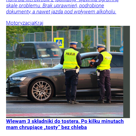
skalę problemu. Brak uprawnień, podrobione
dokumenty, a nawet jazda pod wpływem alkoholu.
Motoryzacja
Kraj
Wlewam 3 składniki do tostera. Po kilku minutach
mam chrupiące „tosty” bez chleba