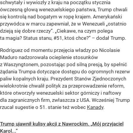
schwytały i wywiozły z kraju na początku stycznia
ówczesną głową wenezuelskiego państwa, Trump chwali
się kontrolą nad bogatym w ropę krajem. Amerykański
przywódca w marcu zapewniał, że w Wenezueli „ostatnio
dzieją się dobre rzeczy”. „Ciekawe, na czym polega
ta magia? Status stanu, #51, ktoś chce?” – dodał Trump.
Rodriguez od momentu przejęcia władzy po Nicolasie
Maduro nadzorowała ocieplenie stosunków
z Waszyngtonem, pozostając pod silną presją, by spełnić
żądania Trumpa dotyczące dostępu do ogromnych rezerw
paliw kopalnych kraju. Prezydent Stanów Zjednoczonych
wielokrotnie chwalił polityk za przeprowadzenie reform,
które otworzyły wenezuelski sektor górniczy i naftowy
dla zagranicznych firm, zwłaszcza z USA. Wcześniej Trump
rzucał sugestie o 51. stanie też wobec
Kanady
.
Trump ujawnił kulisy akcji z Nawrockim. „Mój przyjaciel
Karol...”