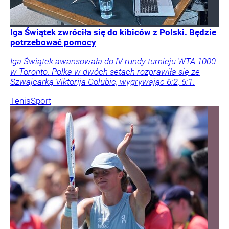
Iga Świątek zwróciła się do kibiców z Polski. Będzie
potrzebować pomocy
Iga Świątek awansowała do IV rundy turnieju WTA 1000
w Toronto. Polka w dwóch setach rozprawiła się ze
Szwajcarką Viktorija Golubic, wygrywając 6:2, 6:1.
Tenis
Sport