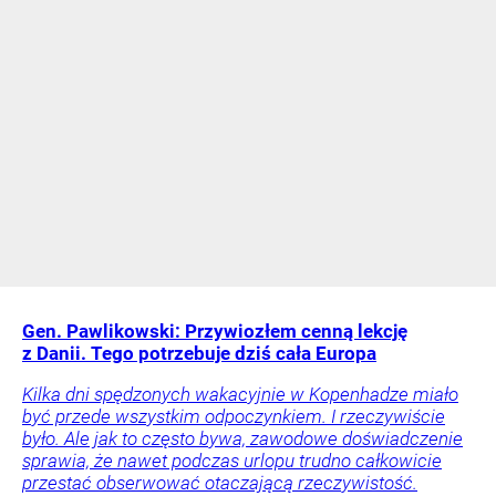
Gen. Pawlikowski: Przywiozłem cenną lekcję
z Danii. Tego potrzebuje dziś cała Europa
Kilka dni spędzonych wakacyjnie w Kopenhadze miało
być przede wszystkim odpoczynkiem. I rzeczywiście
było. Ale jak to często bywa, zawodowe doświadczenie
sprawia, że nawet podczas urlopu trudno całkowicie
przestać obserwować otaczającą rzeczywistość.