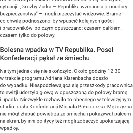
sytuacji. „Groźby Żurka — Republika wzmacnia procedury
bezpieczeństwa” – mogli przeczytać widzowie. Bramę
co chwilę podnoszono, by wpuścić kolejnych gości
i pracowników, po czym opuszczano: czasem całkiem,
czasem tylko do połowy.
Bolesna wpadka w TV Republika. Poseł
Konfederacji pękał ze śmiechu
Na tym jednak się nie skończyło. Około godziny 12:30
w trakcie programu Adriana Klarenbacha doszło
do wypadku. Niespodziewająca się przeszkody pracownica
telewizji uderzyła głową w opuszczoną do połowy bramę
i upadła. Niezwykle rozbawiło to obecnego w telewizyjnym
studio posła Konfederacji Michała Połuboczka. Mężczyzna
nie mógł złapać powietrza ze śmiechu i pokazywał palcem
na ekran, by inni politycy też mogli zobaczyć upokarzającą
wpadkę.