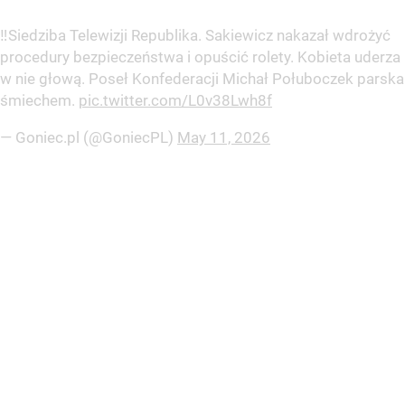
‼️Siedziba Telewizji Republika. Sakiewicz nakazał wdrożyć
procedury bezpieczeństwa i opuścić rolety. Kobieta uderza
w nie głową. Poseł Konfederacji Michał Połuboczek parska
śmiechem.
pic.twitter.com/L0v38Lwh8f
— Goniec.pl (@GoniecPL)
May 11, 2026