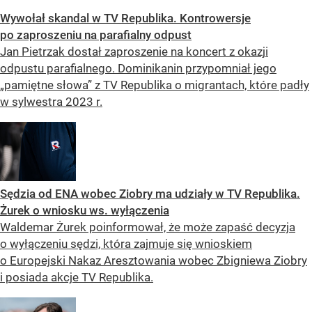
Wywołał skandal w TV Republika. Kontrowersje
po zaproszeniu na parafialny odpust
Jan Pietrzak dostał zaproszenie na koncert z okazji
odpustu parafialnego. Dominikanin przypomniał jego
„pamiętne słowa” z TV Republika o migrantach, które padły
w sylwestra 2023 r.
Sędzia od ENA wobec Ziobry ma udziały w TV Republika.
Żurek o wniosku ws. wyłączenia
Waldemar Żurek poinformował, że może zapaść decyzja
o wyłączeniu sędzi, która zajmuje się wnioskiem
o Europejski Nakaz Aresztowania wobec Zbigniewa Ziobry
i posiada akcje TV Republika.