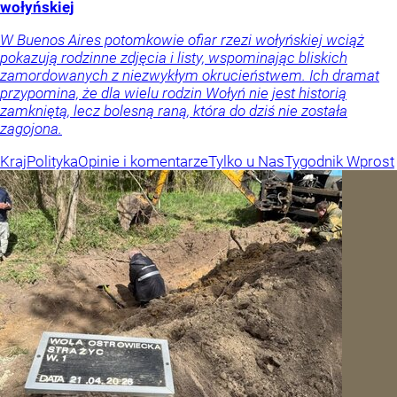
wołyńskiej
W Buenos Aires potomkowie ofiar rzezi wołyńskiej wciąż
pokazują rodzinne zdjęcia i listy, wspominając bliskich
zamordowanych z niezwykłym okrucieństwem. Ich dramat
przypomina, że dla wielu rodzin Wołyń nie jest historią
zamkniętą, lecz bolesną raną, która do dziś nie została
zagojona.
Kraj
Polityka
Opinie i komentarze
Tylko u Nas
Tygodnik Wprost