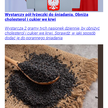
Wystarczy pół łyżeczki do śniadania. Obniża
cholesterol i cukier we krwi
Wystarczą 2 gramy tych nasionek dziennie, by obniżyć
cholesterol i cukier we krwi. Sprawdź, w jaki sposób
dodać je do porannego śniadania