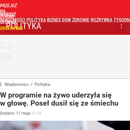
PRZEJDŹ
NA
WPROST
STRONĘ
WIADOMOŚCI
POLITYKA
BIZNES
DOM
ZDROWIE
ROZRYWKA
TYGODN
GŁÓWNĄ
POLITYKA
UBSKRYBUJ
ZALOGUJ
MENU
Wiadomości
/
Polityka
W programie na żywo uderzyła się
w głowę. Poseł dusił się ze śmiechu
Dodano:
11
maja
21:22