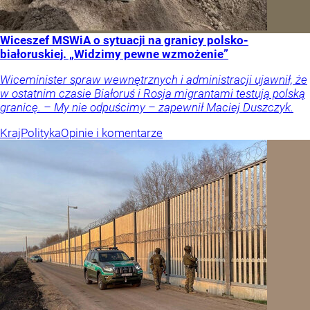
Wiceszef MSWiA o sytuacji na granicy polsko-
białoruskiej. „Widzimy pewne wzmożenie”
Wiceminister spraw wewnętrznych i administracji ujawnił, że
w ostatnim czasie Białoruś i Rosja migrantami testują polską
granicę. – My nie odpuścimy – zapewnił Maciej Duszczyk.
Kraj
Polityka
Opinie i komentarze