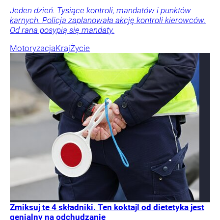
Jeden dzień. Tysiące kontroli, mandatów i punktów
karnych. Policja zaplanowała akcję kontroli kierowców.
Od rana posypią się mandaty.
Motoryzacja
Kraj
Życie
Zmiksuj te 4 składniki. Ten koktajl od dietetyka jest
genialny na odchudzanie