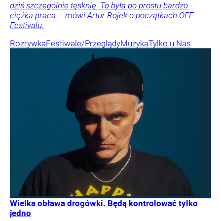
dziś szczególnie tęsknię. To była po prostu bardzo
ciężka praca – mówi Artur Rojek o początkach OFF
Festivalu.
Rozrywka
Festiwale/Przeglądy
Muzyka
Tylko u Nas
Wielka obława drogówki. Będą kontrolować tylko
jedno