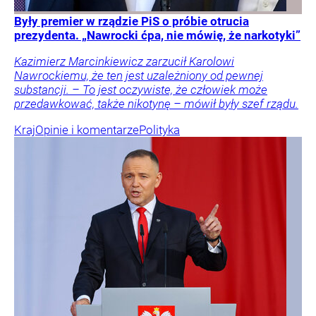
Były premier w rządzie PiS o próbie otrucia
prezydenta. „Nawrocki ćpa, nie mówię, że narkotyki”
Kazimierz Marcinkiewicz zarzucił Karolowi
Nawrockiemu, że ten jest uzależniony od pewnej
substancji. – To jest oczywiste, że człowiek może
przedawkować, także nikotynę – mówił były szef rządu.
Kraj
Opinie i komentarze
Polityka