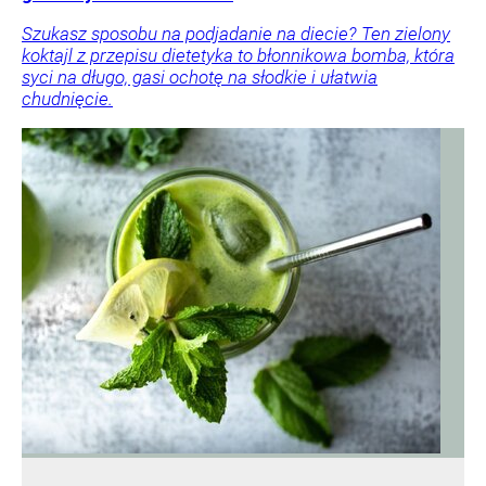
Szukasz sposobu na podjadanie na diecie? Ten zielony
koktajl z przepisu dietetyka to błonnikowa bomba, która
syci na długo, gasi ochotę na słodkie i ułatwia
chudnięcie.