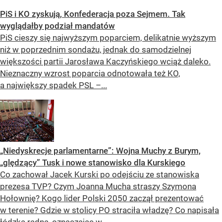
PiS i KO zyskują, Konfederacja poza Sejmem. Tak
wyglądałby podział mandatów
PiS cieszy się najwyższym poparciem, delikatnie wyższym
niż w poprzednim sondażu, jednak do samodzielnej
większości partii Jarosława Kaczyńskiego wciąż daleko.
Nieznaczny wzrost poparcia odnotowała też KO,
a największy spadek PSL –...
„Niedyskrecje parlamentarne”: Wojna Muchy z Burym,
„ględzący” Tusk i nowe stanowisko dla Kurskiego
Co zachował Jacek Kurski po odejściu ze stanowiska
prezesa TVP? Czym Joanna Mucha straszy Szymona
Hołownię? Kogo lider Polski 2050 zaczął prezentować
w terenie? Gdzie w stolicy PO straciła władzę? Co napisała