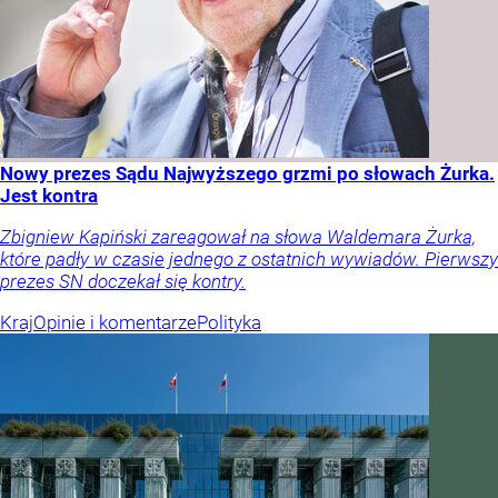
Nowy prezes Sądu Najwyższego grzmi po słowach Żurka.
Jest kontra
Zbigniew Kapiński zareagował na słowa Waldemara Żurka,
które padły w czasie jednego z ostatnich wywiadów. Pierwszy
prezes SN doczekał się kontry.
Kraj
Opinie i komentarze
Polityka