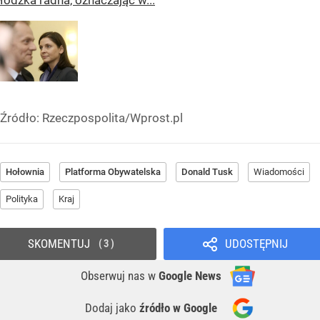
łódzka radna, oznaczając w...
Źródło:
Rzeczpospolita/Wprost.pl
Hołownia
Platforma Obywatelska
Donald Tusk
Wiadomości
Polityka
Kraj
SKOMENTUJ
UDOSTĘPNIJ
3
Obserwuj nas
w
Google News
Dodaj jako
źródło w Google