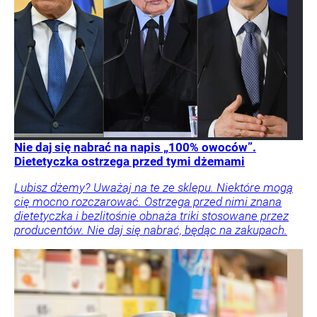
Nie daj się nabrać na napis „100% owoców”.
Dietetyczka ostrzega przed tymi dżemami
Lubisz dżemy? Uważaj na te ze sklepu. Niektóre mogą
cię mocno rozczarować. Ostrzega przed nimi znana
dietetyczka i bezlitośnie obnaża triki stosowane przez
producentów. Nie daj się nabrać, będąc na zakupach.