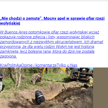
„Nie chodzi o zemstę”. Mocny apel w sprawie ofiar rzezi
wołyńskiej
W Buenos Aires potomkowie ofiar rzezi wołyńskiej wciąż
pokazują rodzinne zdjęcia i listy, wspominając bliskich
zamordowanych z niezwykłym okrucieństwem. Ich dramat
przypomina, że dla wielu rodzin Wołyń nie jest historią
zamkniętą, lecz bolesną raną, która do dziś nie została
zagojona.
Kraj
Polityka
Opinie i komentarze
Tylko u Nas