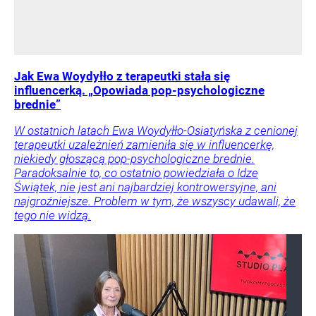
Jak Ewa Woydyłło z terapeutki stała się
influencerką. „Opowiada pop-psychologiczne
brednie”
W ostatnich latach Ewa Woydyłło-Osiatyńska z cenionej
terapeutki uzależnień zamieniła się w influencerkę,
niekiedy głoszącą pop-psychologiczne brednie.
Paradoksalnie to, co ostatnio powiedziała o Idze
Świątek, nie jest ani najbardziej kontrowersyjne, ani
najgroźniejsze. Problem w tym, że wszyscy udawali, że
tego nie widzą.