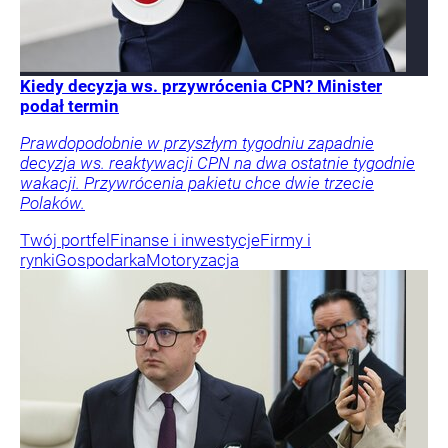
Kiedy decyzja ws. przywrócenia CPN? Minister
podał termin
Prawdopodobnie w przyszłym tygodniu zapadnie
decyzja ws. reaktywacji CPN na dwa ostatnie tygodnie
wakacji. Przywrócenia pakietu chce dwie trzecie
Polaków.
Twój portfel
Finanse i inwestycje
Firmy i
rynki
Gospodarka
Motoryzacja