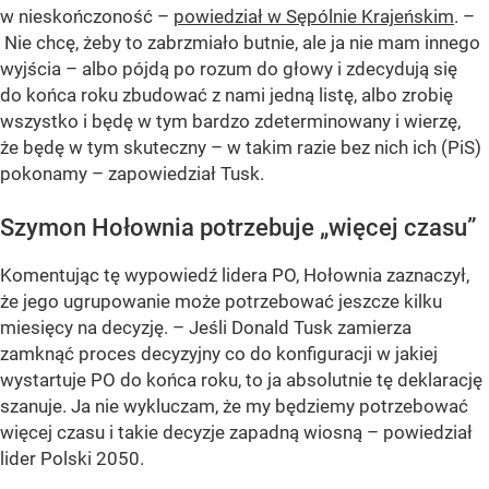
w nieskończoność –
powiedział w Sępólnie Krajeńskim
. –
Nie chcę, żeby to zabrzmiało butnie, ale ja nie mam innego
wyjścia – albo pójdą po rozum do głowy i zdecydują się
do końca roku zbudować z nami jedną listę, albo zrobię
wszystko i będę w tym bardzo zdeterminowany i wierzę,
że będę w tym skuteczny – w takim razie bez nich ich (PiS)
pokonamy – zapowiedział Tusk.
Szymon Hołownia potrzebuje „więcej czasu”
Komentując tę wypowiedź lidera PO, Hołownia zaznaczył,
że jego ugrupowanie może potrzebować jeszcze kilku
miesięcy na decyzję. – Jeśli Donald Tusk zamierza
zamknąć proces decyzyjny co do konfiguracji w jakiej
wystartuje PO do końca roku, to ja absolutnie tę deklarację
szanuje. Ja nie wykluczam, że my będziemy potrzebować
więcej czasu i takie decyzje zapadną wiosną – powiedział
lider Polski 2050.