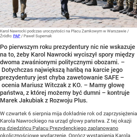
Karol Nawrocki podczas uroczystości na Placu Zamkowym w Warszawie
/
Źródło:
PAP
/
Paweł Supernak
Po pierwszym roku prezydentury nic nie wskazuje
na to, żeby Karol Nawrocki wyciszył spory między
dwoma zwaśnionymi politycznymi obozami. –
Dotychczas największą hańbą na karcie jego
prezydentury jest chyba zawetowanie SAFE –
ocenia Mariusz Witczak z KO. – Mamy głowę
państwa, z której możemy być dumni – kontruje
Marek Jakubiak z Rozwoju Plus.
W czwartek 6 sierpnia mija dokładnie rok od zaprzysiężenia
Karola Nawrockiego na urząd głowy państwa. Z tej okazji
na dziedzińcu Pałacu Prezydenckiego zaplanowano
okolicznościowe wydarzenie
. Oprócz wystąpienia Karola