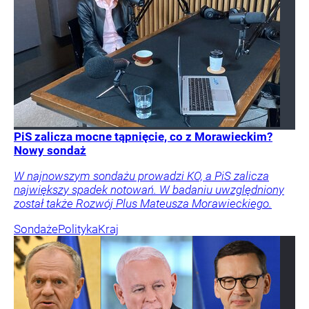
PiS zalicza mocne tąpnięcie, co z Morawieckim?
Nowy sondaż
W najnowszym sondażu prowadzi KO, a PiS zalicza
największy spadek notowań. W badaniu uwzględniony
został także Rozwój Plus Mateusza Morawieckiego.
Sondaże
Polityka
Kraj