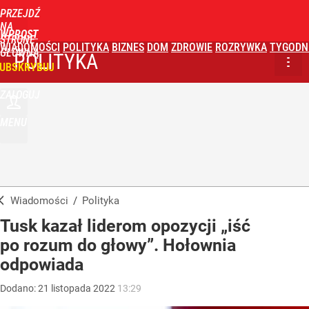
PRZEJDŹ
NA
WPROST
STRONĘ
WIADOMOŚCI
POLITYKA
BIZNES
DOM
ZDROWIE
ROZRYWKA
TYGODN
GŁÓWNĄ
POLITYKA
UBSKRYBUJ
ZALOGUJ
MENU
Wiadomości
/
Polityka
Tusk kazał liderom opozycji „iść
po rozum do głowy”. Hołownia
odpowiada
Dodano:
21
listopada
2022
13:29