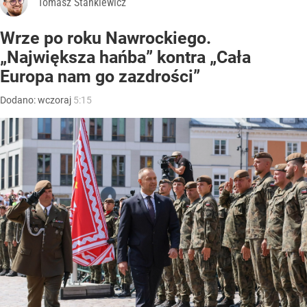
Tomasz Stankiewicz
Wrze po roku Nawrockiego.
„Największa hańba” kontra „Cała
Europa nam go zazdrości”
Dodano:
wczoraj
5:15