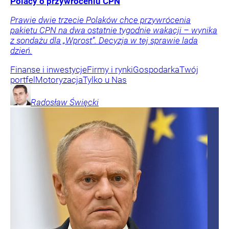
Polacy o przywróceniu CPN
Prawie dwie trzecie Polaków chce przywrócenia
pakietu CPN na dwa ostatnie tygodnie wakacji – wynika
z sondażu dla „Wprost”. Decyzja w tej sprawie lada
dzień.
Finanse i inwestycje
Firmy i rynki
Gospodarka
Twój
portfel
Motoryzacja
Tylko u Nas
Radosław
Święcki