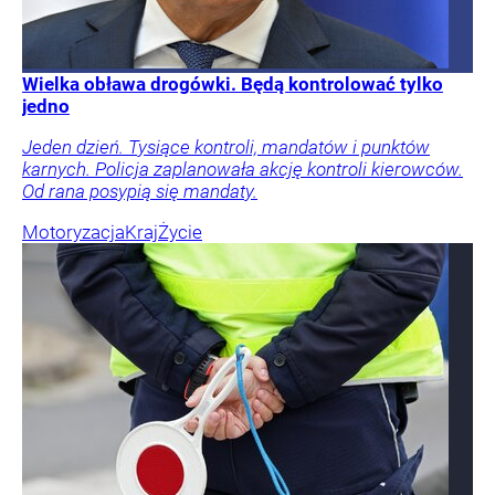
Wielka obława drogówki. Będą kontrolować tylko
jedno
Jeden dzień. Tysiące kontroli, mandatów i punktów
karnych. Policja zaplanowała akcję kontroli kierowców.
Od rana posypią się mandaty.
Motoryzacja
Kraj
Życie