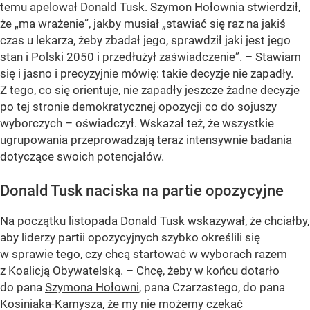
temu apelował
Donald Tusk
. Szymon Hołownia stwierdził,
że „ma wrażenie”, jakby musiał „stawiać się raz na jakiś
czas u lekarza, żeby zbadał jego, sprawdził jaki jest jego
stan i Polski 2050 i przedłużył zaświadczenie”. – Stawiam
się i jasno i precyzyjnie mówię: takie decyzje nie zapadły.
Z tego, co się orientuje, nie zapadły jeszcze żadne decyzje
po tej stronie demokratycznej opozycji co do sojuszy
wyborczych – oświadczył. Wskazał też, że wszystkie
ugrupowania przeprowadzają teraz intensywnie badania
dotyczące swoich potencjałów.
Donald Tusk naciska na partie opozycyjne
Na początku listopada Donald Tusk wskazywał, że chciałby,
aby liderzy partii opozycyjnych szybko określili się
w sprawie tego, czy chcą startować w wyborach razem
z Koalicją Obywatelską. – Chcę, żeby w końcu dotarło
do pana
Szymona Hołowni
, pana Czarzastego, do pana
Kosiniaka-Kamysza, że my nie możemy czekać