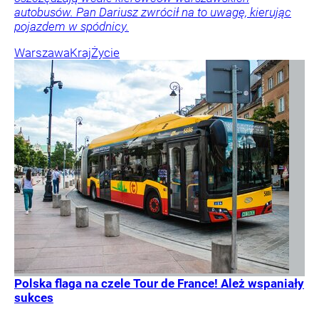
autobusów. Pan Dariusz zwrócił na to uwagę, kierując
pojazdem w spódnicy.
Warszawa
Kraj
Życie
Polska flaga na czele Tour de France! Ależ wspaniały
sukces