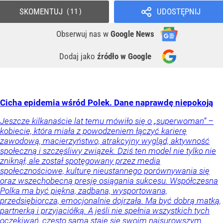
SKOMENTUJ
UDOSTĘPNIJ
11
Obserwuj nas
w
Google News
Dodaj jako
źródło w Google
Cicha epidemia wśród Polek. Dane naprawdę niepokoją
Jeszcze kilkanaście lat temu mówiło się o „superwoman” –
kobiecie, która miała z powodzeniem łączyć karierę
zawodową, macierzyństwo, atrakcyjny wygląd, aktywność
społeczną i szczęśliwy związek. Dziś ten model nie tylko nie
zniknął, ale został spotęgowany przez media
społecznościowe, kulturę nieustannego porównywania się
oraz wszechobecną presję osiągania sukcesu. Współczesna
Polka ma być piękna, zadbana, wysportowana,
przedsiębiorcza, emocjonalnie dojrzała. Ma być dobrą matką,
partnerką i przyjaciółką. A jeśli nie spełnia wszystkich tych
oczekiwań, często sama staje się swoim najsurowszym