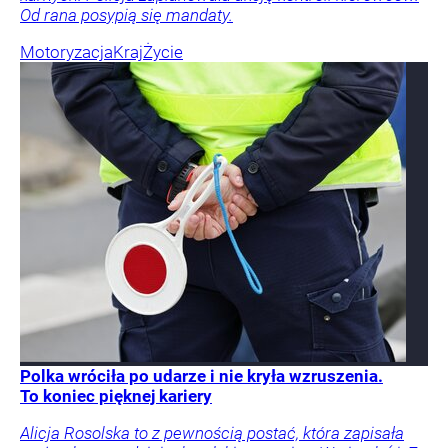
Od rana posypią się mandaty.
Motoryzacja
Kraj
Życie
Polka wróciła po udarze i nie kryła wzruszenia.
To koniec pięknej kariery
Alicja Rosolska to z pewnością postać, która zapisała