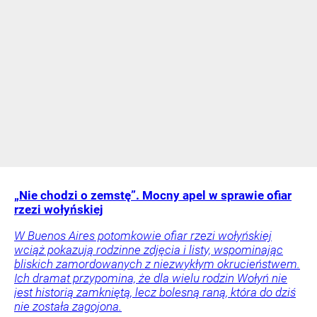
„Nie chodzi o zemstę”. Mocny apel w sprawie ofiar
rzezi wołyńskiej
W Buenos Aires potomkowie ofiar rzezi wołyńskiej
wciąż pokazują rodzinne zdjęcia i listy, wspominając
bliskich zamordowanych z niezwykłym okrucieństwem.
Ich dramat przypomina, że dla wielu rodzin Wołyń nie
jest historią zamkniętą, lecz bolesną raną, która do dziś
nie została zagojona.