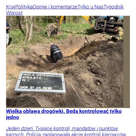
Kraj
Polityka
Opinie i komentarze
Tylko u Nas
Tygodnik
Wprost
Wielka obława drogówki. Będą kontrolować tylko
jedno
Jeden dzień. Tysiące kontroli, mandatów i punktów
karnych. Policja zaplanowała akcję kontroli kierowców.