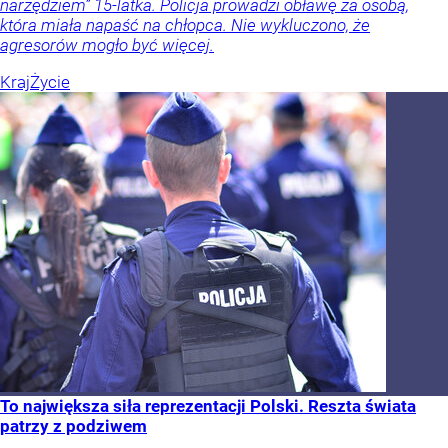
narzędziem” 15-latka. Policja prowadzi obławę za osobą,
która miała napaść na chłopca. Nie wykluczono, że
agresorów mogło być więcej.
Kraj
Życie
To największa siła reprezentacji Polski. Reszta świata
patrzy z podziwem