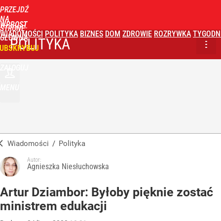
PRZEJDŹ
NA
WPROST
STRONĘ
WIADOMOŚCI
POLITYKA
BIZNES
DOM
ZDROWIE
ROZRYWKA
TYGODN
GŁÓWNĄ
POLITYKA
UBSKRYBUJ
ZALOGUJ
MENU
Wiadomości
/
Polityka
Autor:
Agnieszka Niesłuchowska
Artur Dziambor: Byłoby pięknie zostać
ministrem edukacji