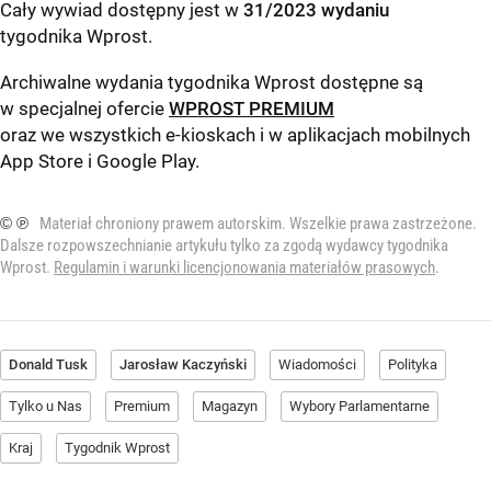
Cały wywiad dostępny jest w
31/2023 wydaniu
tygodnika Wprost
.
Archiwalne wydania tygodnika Wprost dostępne są
w specjalnej ofercie
WPROST PREMIUM
oraz we wszystkich e-kioskach i w aplikacjach mobilnych
App Store
i
Google Play
.
© ℗
Materiał chroniony prawem autorskim. Wszelkie prawa zastrzeżone.
Dalsze rozpowszechnianie artykułu tylko za zgodą wydawcy tygodnika
Wprost.
Regulamin i warunki licencjonowania materiałów prasowych
.
Donald Tusk
Jarosław Kaczyński
Wiadomości
Polityka
Tylko u Nas
Premium
Magazyn
Wybory Parlamentarne
Kraj
Tygodnik Wprost