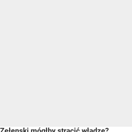
Zełenski mógłby stracić władzę?