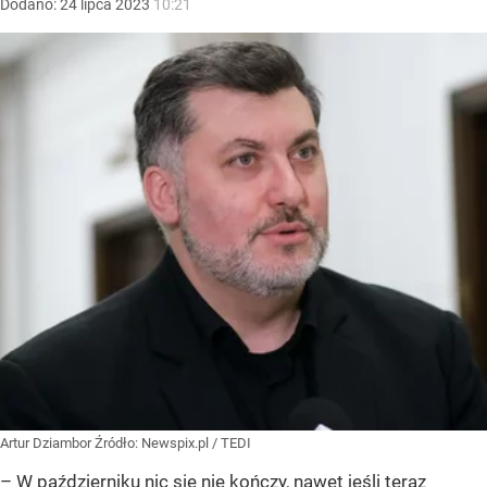
Dodano:
24
lipca
2023
10:21
Artur Dziambor
Źródło:
Newspix.pl
/
TEDI
– W październiku nic się nie kończy, nawet jeśli teraz