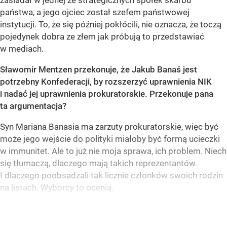
zasiadał w jednej ze strategicznych spółek skarbu
państwa, a jego ojciec został szefem państwowej
instytucji. To, że się później pokłócili, nie oznacza, że toczą
pojedynek dobra ze złem jak próbują to przedstawiać
w mediach.
Sławomir Mentzen przekonuje, że Jakub Banaś jest
potrzebny Konfederacji, by rozszerzyć uprawnienia NIK
i nadać jej uprawnienia prokuratorskie. Przekonuje pana
ta argumentacja?
Syn Mariana Banasia ma zarzuty prokuratorskie, więc być
może jego wejście do polityki miałoby być formą ucieczki
w immunitet. Ale to już nie moja sprawa, ich problem. Niech
się tłumaczą, dlaczego mają takich reprezentantów.
I dlaczego poobsadzali tak licznie członków swoich rodzin
na listach. Wyborcy to ocenią.