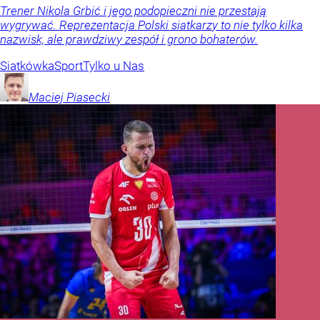
Trener Nikola Grbić i jego podopieczni nie przestają
wygrywać. Reprezentacja Polski siatkarzy to nie tylko kilka
nazwisk, ale prawdziwy zespół i grono bohaterów.
Siatkówka
Sport
Tylko u Nas
Maciej
Piasecki