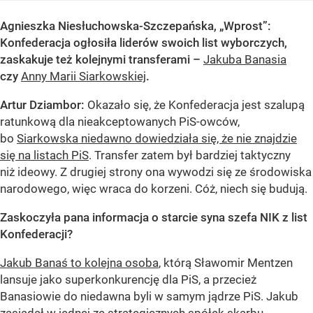
Agnieszka Niesłuchowska-Szczepańska, „Wprost”:
Konfederacja ogłosiła liderów swoich list wyborczych,
zaskakuje też kolejnymi transferami –
Jakuba Banasia
czy
Anny Marii Siarkowskiej
.
Artur Dziambor:
Okazało się, że Konfederacja jest szalupą
ratunkową dla nieakceptowanych PiS-owców,
bo
Siarkowska niedawno dowiedziała się, że nie znajdzie
się na listach PiS
. Transfer zatem był bardziej taktyczny
niż ideowy. Z drugiej strony ona wywodzi się ze środowiska
narodowego, więc wraca do korzeni. Cóż, niech się budują.
Zaskoczyła pana informacja o starcie syna szefa NIK z list
Konfederacji?
Jakub Banaś to kolejna osoba
, którą Sławomir Mentzen
lansuje jako superkonkurencję dla PiS, a przecież
Banasiowie do niedawna byli w samym jądrze PiS. Jakub