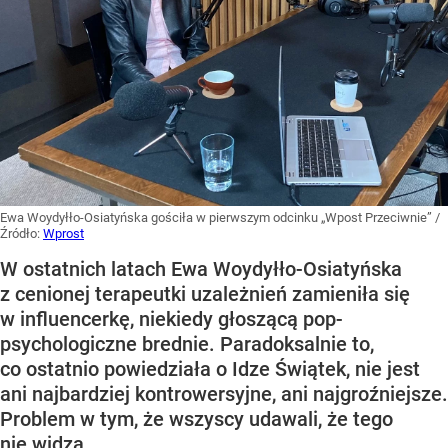
Ewa Woydyłło-Osiatyńska gościła w pierwszym odcinku „Wpost Przeciwnie”
/
Źródło:
Wprost
W ostatnich latach Ewa Woydyłło-Osiatyńska
z cenionej terapeutki uzależnień zamieniła się
w influencerkę, niekiedy głoszącą pop-
psychologiczne brednie. Paradoksalnie to,
co ostatnio powiedziała o Idze Świątek, nie jest
ani najbardziej kontrowersyjne, ani najgroźniejsze.
Problem w tym, że wszyscy udawali, że tego
nie widzą.