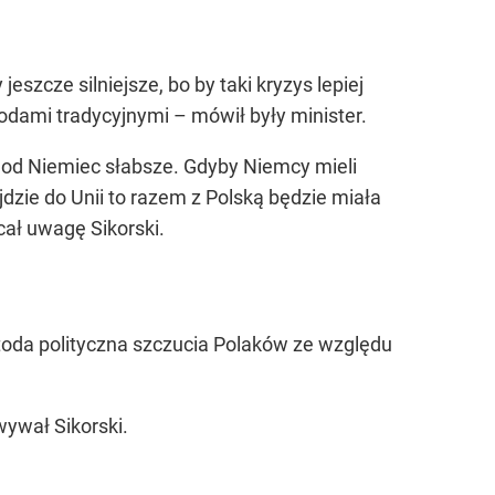
szcze silniejsze, bo by taki kryzys lepiej
etodami tradycyjnymi – mówił były minister.
a od Niemiec słabsze. Gdyby Niemcy mieli
jdzie do Unii to razem z Polską będzie miała
cał uwagę Sikorski.
metoda polityczna szczucia Polaków ze względu
wywał Sikorski.