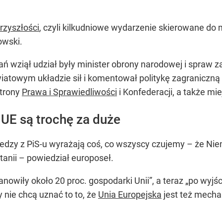
rzyszłości
, czyli kilkudniowe wydarzenie skierowane do m
owski.
ń wziął udział były minister obrony narodowej i spraw 
wiatowym układzie sił i komentował politykę zagraniczną
strony
Prawa i Sprawiedliwości
i Konfederacji, a także mie
 UE są trochę za duże
edzy z PiS-u wyrażają coś, co wszyscy czujemy – że Niem
ytanii – powiedział europoseł.
anowiły około 20 proc. gospodarki Unii”, a teraz „po wyj
y nie chcą uznać to to, że
Unia Europejska
jest też mecha