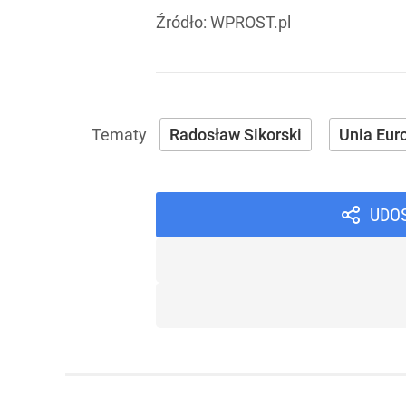
Źródło:
WPROST.pl
Radosław Sikorski
Unia Eur
UDO