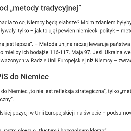
 od „metody tradycyjnej”
zpadła to co, Niemcy będą słabsze? Moim zdaniem byłyby je
ływały, tylko – jak to ujął pewien niemiecki polityk – m
a jest lepsza”. – Metoda unijna raczej lewaruje państw
o mieliby ich bodajże 116-117. Mają 97. Jeśli Ukraina we
 ważonych w Radzie Unii Europejskiej niż Niemcy – zwra
PiS do Niemiec
 do Niemiec „to nie jest refleksja strategiczna”, tylko „
czny”.
lskiej pozycji w Unii Europejskiej i na świecie – podsumo
. Ostre słowa o „tłustym i bezczelnym klerze”