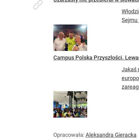
Włodzi
Sejmu 
Campus Polska Przyszłości. Lewan
Jakaś 
europo
zareago
Opracowała:
Aleksandra Gieracka