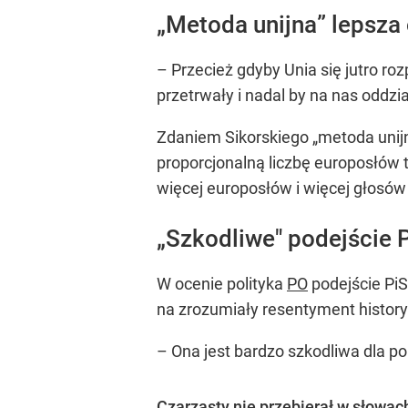
„Metoda unijna” lepsza
– Przecież gdyby Unia się jutro ro
przetrwały i nadal by na nas oddzia
Zdaniem Sikorskiego „metoda unijn
proporcjonalną liczbę europosłów t
więcej europosłów i więcej głosów
„Szkodliwe" podejście 
W ocenie polityka
PO
podejście PiS
na zrozumiały resentyment history
– Ona jest bardzo szkodliwa dla po
Czarzasty nie przebierał w słowach