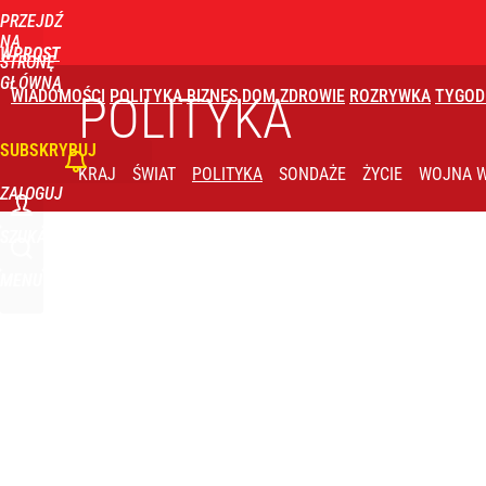
PRZEJDŹ
Udostępnij
0
Skomentuj
NA
WPROST
STRONĘ
GŁÓWNĄ
WIADOMOŚCI
POLITYKA
BIZNES
DOM
ZDROWIE
ROZRYWKA
TYGOD
POLITYKA
SUBSKRYBUJ
KRAJ
ŚWIAT
POLITYKA
SONDAŻE
ŻYCIE
WOJNA W
ZALOGUJ
SZUKAJ
MENU