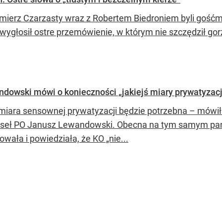
mierz Czarzasty wraz z Robertem Biedroniem byli gość
wygłosił ostre przemówienie, w którym nie szczędził gor
dowski mówi o konieczności „jakiejś miary prywatyzacj
miara sensownej prywatyzacji będzie potrzebna – mówił
seł PO Janusz Lewandowski. Obecna na tym samym pane
wała i powiedziała, że KO „nie...