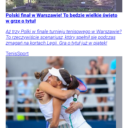
Polski finał w Warszawie! To będzie wielkie święto
w grze o tytuł
Aż trzy Polki w finale turnieju tenisowego w Warszawie?
To rzeczywiście scenariusz, który spełnił się podczas
zmagań na kortach Legii. Gra o tytuł już w piątek!
Tenis
Sport