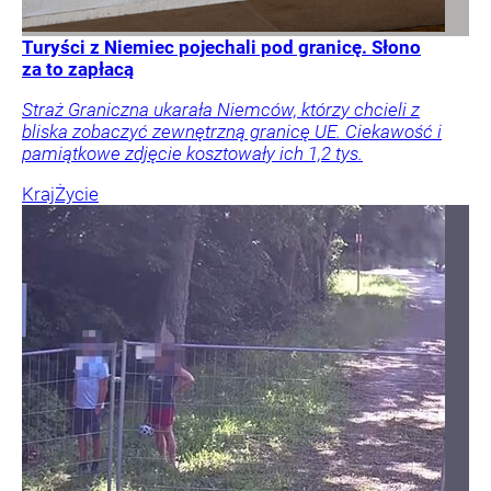
Turyści z Niemiec pojechali pod granicę. Słono
za to zapłacą
Straż Graniczna ukarała Niemców, którzy chcieli z
bliska zobaczyć zewnętrzną granicę UE. Ciekawość i
pamiątkowe zdjęcie kosztowały ich 1,2 tys.
Kraj
Życie