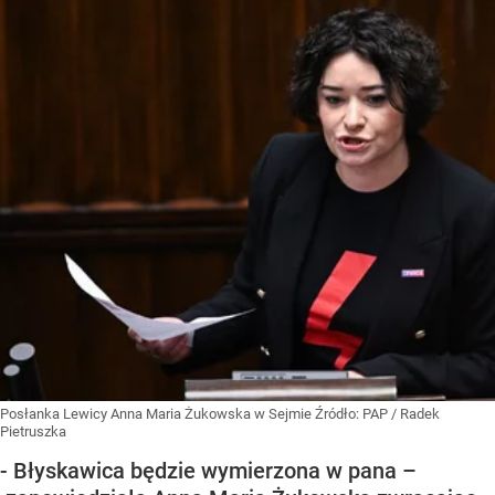
Posłanka Lewicy Anna Maria Żukowska w Sejmie
Źródło:
PAP
/
Radek
Pietruszka
- Błyskawica będzie wymierzona w pana –