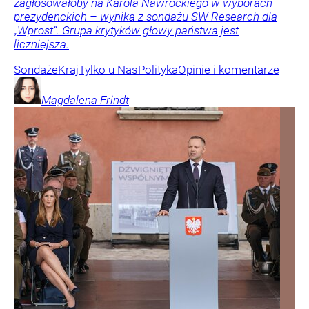
zagłosowałoby na Karola Nawrockiego w wyborach
prezydenckich – wynika z sondażu SW Research dla
„Wprost”. Grupa krytyków głowy państwa jest
liczniejsza.
Sondaże
Kraj
Tylko u Nas
Polityka
Opinie i komentarze
Magdalena
Frindt