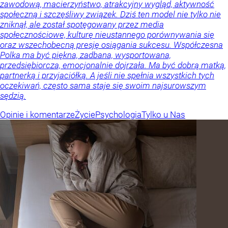
zawodową, macierzyństwo, atrakcyjny wygląd, aktywność
społeczną i szczęśliwy związek. Dziś ten model nie tylko nie
zniknął, ale został spotęgowany przez media
społecznościowe, kulturę nieustannego porównywania się
oraz wszechobecną presję osiągania sukcesu. Współczesna
Polka ma być piękna, zadbana, wysportowana,
przedsiębiorcza, emocjonalnie dojrzała. Ma być dobrą matką,
partnerką i przyjaciółką. A jeśli nie spełnia wszystkich tych
oczekiwań, często sama staje się swoim najsurowszym
sędzią.
Opinie i komentarze
Życie
Psychologia
Tylko u Nas