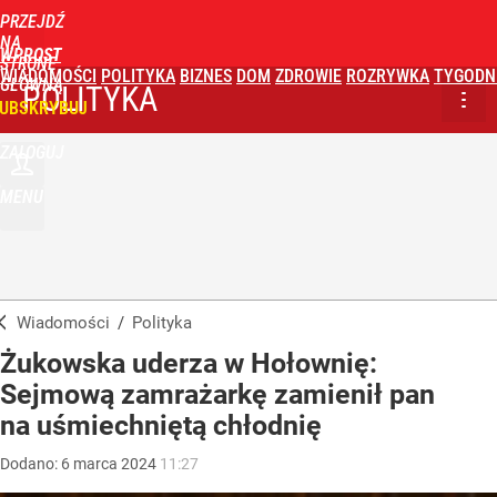
PRZEJDŹ
NA
WPROST
STRONĘ
WIADOMOŚCI
POLITYKA
BIZNES
DOM
ZDROWIE
ROZRYWKA
TYGODN
GŁÓWNĄ
POLITYKA
UBSKRYBUJ
ZALOGUJ
MENU
Wiadomości
/
Polityka
Żukowska uderza w Hołownię:
Sejmową zamrażarkę zamienił pan
na uśmiechniętą chłodnię
Dodano:
6
marca
2024
11:27