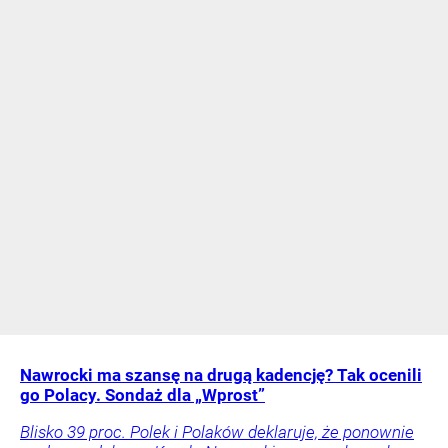
Nawrocki ma szansę na drugą kadencję? Tak ocenili
go Polacy. Sondaż dla „Wprost”
Blisko 39 proc. Polek i Polaków deklaruje, że ponownie