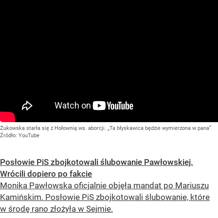
Żukowska starła się z Hołownią ws. aborcji. „Ta błyskawica będzie wymierzona w pana”
Źródło:
YouTube
Posłowie PiS zbojkotowali ślubowanie Pawłowskiej.
Wrócili dopiero po fakcie
Monika Pawłowska oficjalnie objęła mandat po Mariuszu
Kamińskim. Posłowie PiS zbojkotowali ślubowanie, które
w środę rano złożyła w Sejmie.