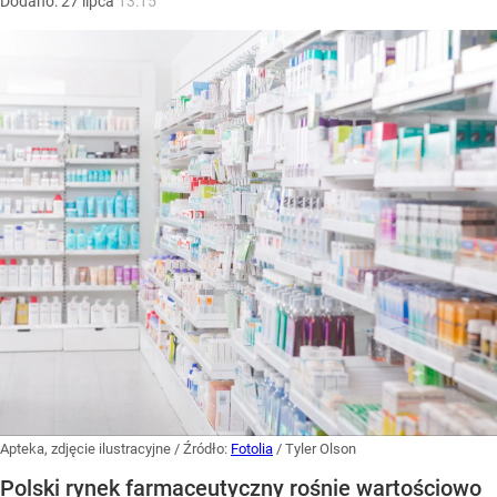
Dodano:
27
lipca
13:15
Apteka, zdjęcie ilustracyjne
/ Źródło:
Fotolia
/
Tyler Olson
Polski rynek farmaceutyczny rośnie wartościowo