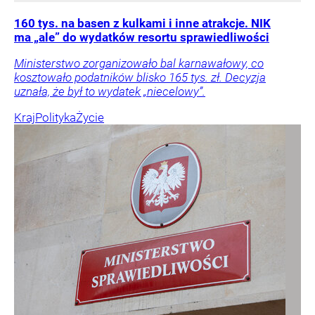
160 tys. na basen z kulkami i inne atrakcje. NIK
ma „ale” do wydatków resortu sprawiedliwości
Ministerstwo zorganizowało bal karnawałowy, co
kosztowało podatników blisko 165 tys. zł. Decyzja
uznała, że był to wydatek „niecelowy”.
Kraj
Polityka
Życie