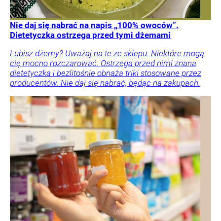
Nie daj się nabrać na napis „100% owoców”.
Dietetyczka ostrzega przed tymi dżemami
Lubisz dżemy? Uważaj na te ze sklepu. Niektóre mogą
cię mocno rozczarować. Ostrzega przed nimi znana
dietetyczka i bezlitośnie obnaża triki stosowane przez
producentów. Nie daj się nabrać, będąc na zakupach.