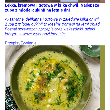
Lekka, kremowa i gotowa w kilka chwil. Najlepsza
zupa z młodej cukinii na letnie dni
Aksamitna, delikatna i gotowa w zaledwie kilka chwil.
Zupa z młodej cukinii to idealny pomysł na letni obiad.
Poznaj sprawdzony przepis oraz wskazówki, dzięki
którym zawsze wychodzi idealnie.
Przepisy
Żywienie