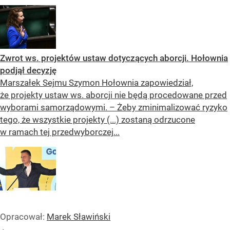
Zwrot ws. projektów ustaw dotyczących aborcji. Hołownia
podjął decyzję
Marszałek Sejmu Szymon Hołownia zapowiedział,
że projekty ustaw ws. aborcji nie będą procedowane przed
wyborami samorządowymi. – Żeby zminimalizować ryzyko
tego, że wszystkie projekty (...) zostaną odrzucone
w ramach tej przedwyborczej...
Opracował:
Marek Sławiński