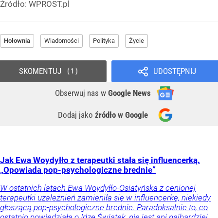
Źródło:
WPROST.pl
Hołownia
Wiadomości
Polityka
Życie
SKOMENTUJ
UDOSTĘPNIJ
1
Obserwuj nas
w
Google News
Dodaj jako
źródło w Google
Jak Ewa Woydyłło z terapeutki stała się influencerką.
„Opowiada pop-psychologiczne brednie”
W ostatnich latach Ewa Woydyłło-Osiatyńska z cenionej
terapeutki uzależnień zamieniła się w influencerkę, niekiedy
głoszącą pop-psychologiczne brednie. Paradoksalnie to, co
ostatnio powiedziała o Idze Świątek, nie jest ani najbardziej