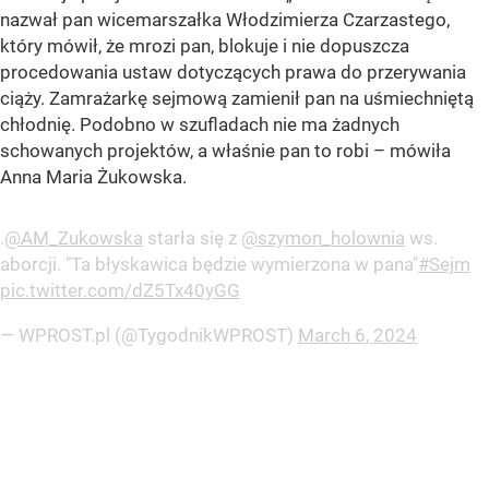
nazwał pan wicemarszałka Włodzimierza Czarzastego,
który mówił, że mrozi pan, blokuje i nie dopuszcza
procedowania ustaw dotyczących prawa do przerywania
ciąży. Zamrażarkę sejmową zamienił pan na uśmiechniętą
chłodnię. Podobno w szufladach nie ma żadnych
schowanych projektów, a właśnie pan to robi – mówiła
Anna Maria Żukowska.
.
@AM_Zukowska
starła się z
@szymon_holownia
ws.
aborcji. "Ta błyskawica będzie wymierzona w pana"
#Sejm
pic.twitter.com/dZ5Tx40yGG
— WPROST.pl (@TygodnikWPROST)
March 6, 2024