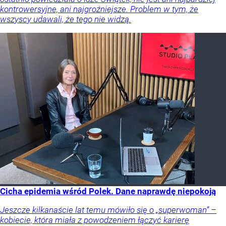
kontrowersyjne, ani najgroźniejsze. Problem w tym, że
wszyscy udawali, że tego nie widzą.
Cicha epidemia wśród Polek. Dane naprawdę niepokoją
Jeszcze kilkanaście lat temu mówiło się o „superwoman” –
kobiecie, która miała z powodzeniem łączyć karierę