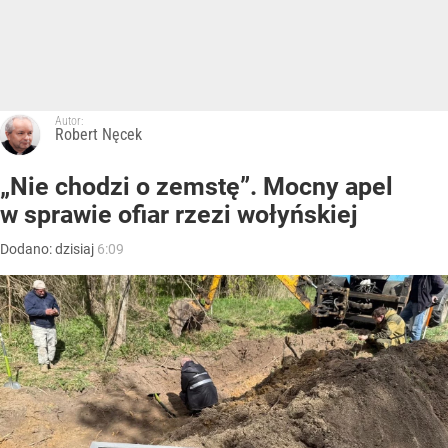
Autor:
Robert Nęcek
„Nie chodzi o zemstę”. Mocny apel
w sprawie ofiar rzezi wołyńskiej
Dodano:
dzisiaj
6:09