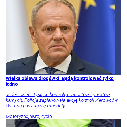
Wielka obława drogówki. Będą kontrolować tylko
jedno
Jeden dzień. Tysiące kontroli, mandatów i punktów
karnych. Policja zaplanowała akcję kontroli kierowców.
Od rana posypią się mandaty.
Motoryzacja
Kraj
Życie