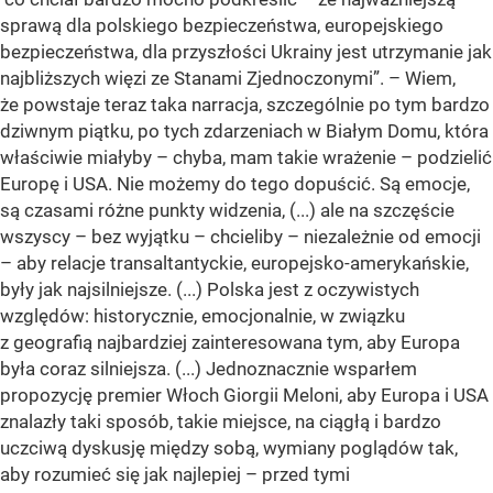
sprawą dla polskiego bezpieczeństwa, europejskiego
bezpieczeństwa, dla przyszłości Ukrainy jest utrzymanie jak
najbliższych więzi ze Stanami Zjednoczonymi”. – Wiem,
że powstaje teraz taka narracja, szczególnie po tym bardzo
dziwnym piątku, po tych zdarzeniach w Białym Domu, która
właściwie miałyby – chyba, mam takie wrażenie – podzielić
Europę i USA. Nie możemy do tego dopuścić. Są emocje,
są czasami różne punkty widzenia, (...) ale na szczęście
wszyscy – bez wyjątku – chcieliby – niezależnie od emocji
– aby relacje transaltantyckie, europejsko-amerykańskie,
były jak najsilniejsze. (...) Polska jest z oczywistych
względów: historycznie, emocjonalnie, w związku
z geografią najbardziej zainteresowana tym, aby Europa
była coraz silniejsza. (...) Jednoznacznie wsparłem
propozycję premier Włoch Giorgii Meloni, aby Europa i USA
znalazły taki sposób, takie miejsce, na ciągłą i bardzo
uczciwą dyskusję między sobą, wymiany poglądów tak,
aby rozumieć się jak najlepiej – przed tymi