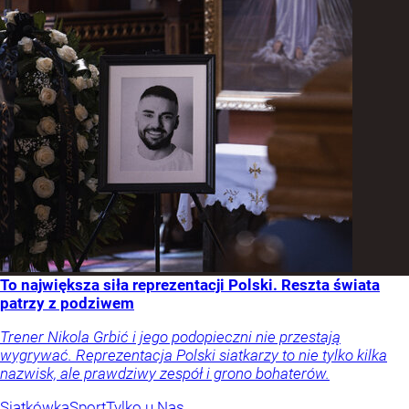
To największa siła reprezentacji Polski. Reszta świata
patrzy z podziwem
Trener Nikola Grbić i jego podopieczni nie przestają
wygrywać. Reprezentacja Polski siatkarzy to nie tylko kilka
nazwisk, ale prawdziwy zespół i grono bohaterów.
Siatkówka
Sport
Tylko u Nas