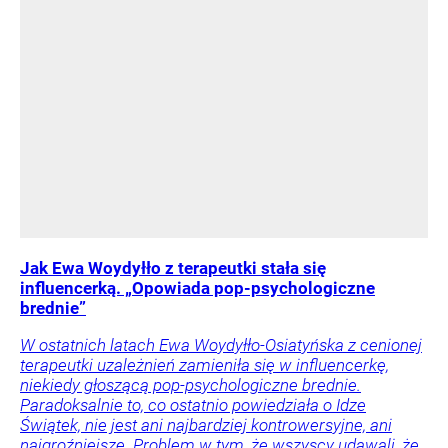
Jak Ewa Woydyłło z terapeutki stała się
influencerką. „Opowiada pop-psychologiczne
brednie”
W ostatnich latach Ewa Woydyłło-Osiatyńska z cenionej
terapeutki uzależnień zamieniła się w influencerkę,
niekiedy głoszącą pop-psychologiczne brednie.
Paradoksalnie to, co ostatnio powiedziała o Idze
Świątek, nie jest ani najbardziej kontrowersyjne, ani
najgroźniejsze. Problem w tym, że wszyscy udawali, że