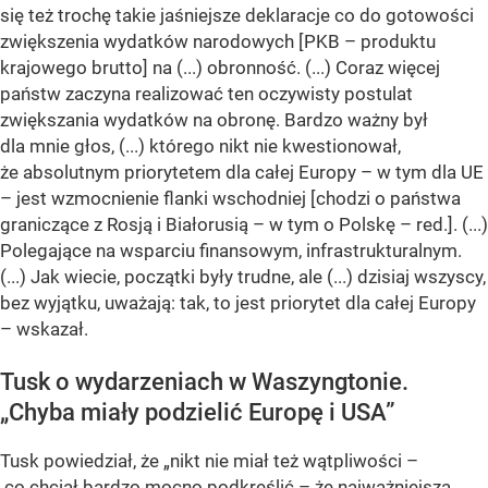
się też trochę takie jaśniejsze deklaracje co do gotowości
zwiększenia wydatków narodowych [PKB – produktu
krajowego brutto] na (...) obronność. (...) Coraz więcej
państw zaczyna realizować ten oczywisty postulat
zwiększania wydatków na obronę. Bardzo ważny był
dla mnie głos, (...) którego nikt nie kwestionował,
że absolutnym priorytetem dla całej Europy – w tym dla UE
– jest wzmocnienie flanki wschodniej [chodzi o państwa
graniczące z Rosją i Białorusią – w tym o Polskę – red.]. (...)
Polegające na wsparciu finansowym, infrastrukturalnym.
(...) Jak wiecie, początki były trudne, ale (...) dzisiaj wszyscy,
bez wyjątku, uważają: tak, to jest priorytet dla całej Europy
– wskazał.
Tusk o wydarzeniach w Waszyngtonie.
„Chyba miały podzielić Europę i USA”
Tusk powiedział, że „nikt nie miał też wątpliwości –
co chciał bardzo mocno podkreślić – że najważniejszą