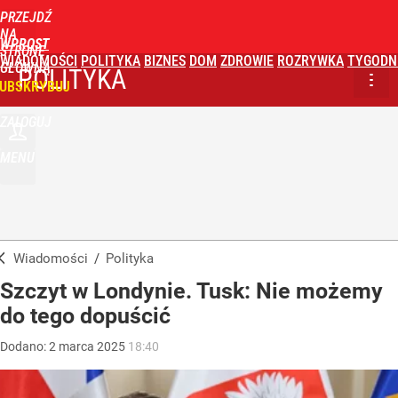
PRZEJDŹ
NA
WPROST
STRONĘ
WIADOMOŚCI
POLITYKA
BIZNES
DOM
ZDROWIE
ROZRYWKA
TYGODN
GŁÓWNĄ
POLITYKA
UBSKRYBUJ
ZALOGUJ
MENU
Wiadomości
/
Polityka
Szczyt w Londynie. Tusk: Nie możemy
do tego dopuścić
Dodano:
2
marca
2025
18:40