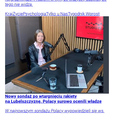
tego nie widzą.
Kraj
Życie
Psychologia
Tylko u Nas
Tygodnik Wprost
Nowy sondaż po wtargnięciu rakiety
na Lubelszczyznę. Polacy surowo ocenili władze
W najnowszym sondażu Polacy wypowiedzieli się ws.