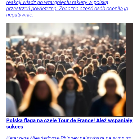
reakcji władz po wtargnięciu rakiety w polską
przestrzeń powietrzną. Znaczna część osób oceniła ją
negatywnie.
Polska flaga na czele Tour de France! Ależ wspaniały
sukces
Katarzyna Niewiadoma-Phinney najszybsza na słynnym