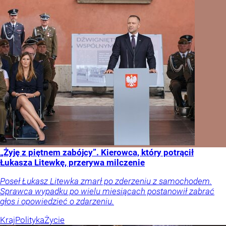
„Żyję z piętnem zabójcy”. Kierowca, który potrącił
Łukasza Litewkę, przerywa milczenie
Poseł Łukasz Litewka zmarł po zderzeniu z samochodem.
Sprawca wypadku po wielu miesiącach postanowił zabrać
głos i opowiedzieć o zdarzeniu.
Kraj
Polityka
Życie