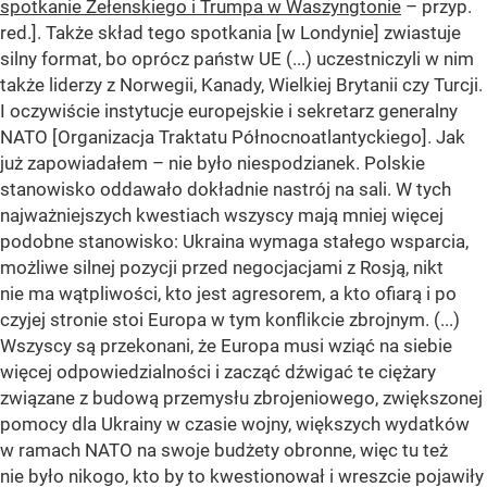
spotkanie Zełenskiego i Trumpa w Waszyngtonie
– przyp.
red.]. Także skład tego spotkania [w Londynie] zwiastuje
silny format, bo oprócz państw UE (...) uczestniczyli w nim
także liderzy z Norwegii, Kanady, Wielkiej Brytanii czy Turcji.
I oczywiście instytucje europejskie i sekretarz generalny
NATO [Organizacja Traktatu Północnoatlantyckiego]. Jak
już zapowiadałem – nie było niespodzianek. Polskie
stanowisko oddawało dokładnie nastrój na sali. W tych
najważniejszych kwestiach wszyscy mają mniej więcej
podobne stanowisko: Ukraina wymaga stałego wsparcia,
możliwe silnej pozycji przed negocjacjami z Rosją, nikt
nie ma wątpliwości, kto jest agresorem, a kto ofiarą i po
czyjej stronie stoi Europa w tym konflikcie zbrojnym. (...)
Wszyscy są przekonani, że Europa musi wziąć na siebie
więcej odpowiedzialności i zacząć dźwigać te ciężary
związane z budową przemysłu zbrojeniowego, zwiększonej
pomocy dla Ukrainy w czasie wojny, większych wydatków
w ramach NATO na swoje budżety obronne, więc tu też
nie było nikogo, kto by to kwestionował i wreszcie pojawiły