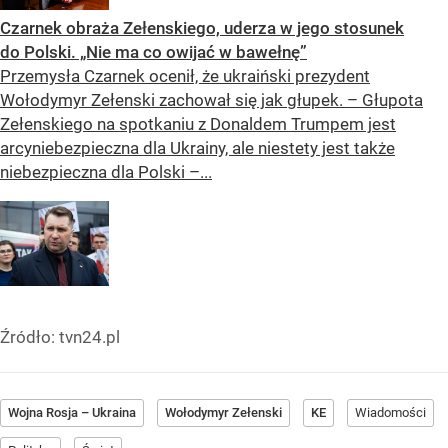
Czarnek obraża Zełenskiego, uderza w jego stosunek
do Polski. „Nie ma co owijać w bawełnę”
Przemysła Czarnek ocenił, że ukraiński prezydent
Wołodymyr Zełenski zachował się jak głupek. – Głupota
Zełenskiego na spotkaniu z Donaldem Trumpem jest
arcyniebezpieczna dla Ukrainy, ale niestety jest także
niebezpieczna dla Polski –...
Źródło:
tvn24.pl
Wojna Rosja – Ukraina
Wołodymyr Zełenski
KE
Wiadomości