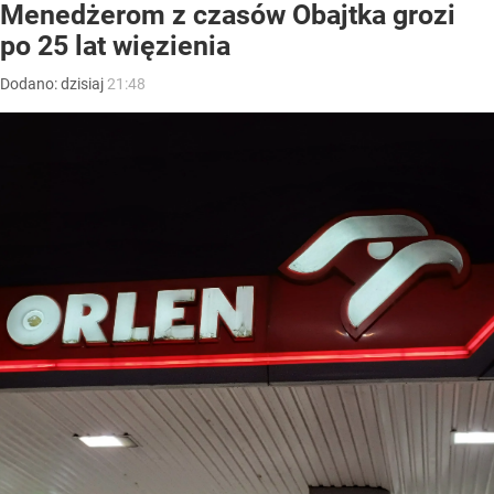
Menedżerom z czasów Obajtka grozi
po 25 lat więzienia
Dodano:
dzisiaj
21:48