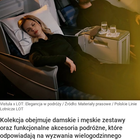
Vistula x LOT: Elegancja w podróży
/ Źródło:
Materiały prasowe
/
Polskie Linie
Lotnicze LOT
Kolekcja obejmuje damskie i męskie zestawy
oraz funkcjonalne akcesoria podróżne, które
odpowiadają na wyzwania wielogodzinnego