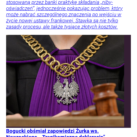
stosowaną przez banki praktykę składania „niby-
oświadczeń”, jednocześnie pokazując problem, który
może nabrać szczególnego znaczenia po wejściu w
życie nowej ustawy frankowej. Stawką są nie tylko
zasady procesu, ale także tysiące złotych kosztów.
Bogucki obśmiał zapowiedzi Żurka ws.
Nawrockiego. „Tragikomiczne deklaracje”