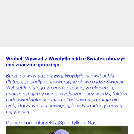
Wróbel: Wywiad z Woydyłło o Idze Świątek obnażył
coś znacznie gorszego
Burza po wywiadzie z Ewą Woydyłło nie wybuchła
dlatego, że padły kontrowersyjne słowa o Idze Świątek.
Wybuchła dlatego, że coraz częściej za ekspercką
analizę uznajemy opinie wygłaszane bez wiedzy, faktów
i odpowiedzialności. Internet od dawna premiuje nie
tych, którzy wiedzą najwięcej, lecz tych, którzy mówią
najgłośniej.
Opinie i komentarze
Kraj
Sport
Tylko u Nas