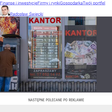
Finanse i inwestycje
Firmy i rynki
Gospodarka
Twój portfel
Radosław
Święcki