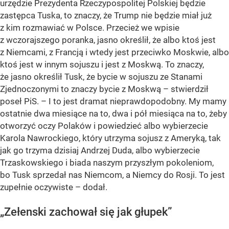
urzędzie Prezydenta Rzeczypospolitej Polskiej będzie
zastępca Tuska, to znaczy, że Trump nie będzie miał już
z kim rozmawiać w Polsce. Przecież we wpisie
z wczorajszego poranka, jasno określił, że albo ktoś jest
z Niemcami, z Francją i wtedy jest przeciwko Moskwie, albo
ktoś jest w innym sojuszu i jest z Moskwą. To znaczy,
że jasno określił Tusk, że bycie w sojuszu ze Stanami
Zjednoczonymi to znaczy bycie z Moskwą – stwierdził
poseł PiS. – I to jest dramat nieprawdopodobny. My mamy
ostatnie dwa miesiące na to, dwa i pół miesiąca na to, żeby
otworzyć oczy Polaków i powiedzieć albo wybierzecie
Karola Nawrockiego, który utrzyma sojusz z Ameryką, tak
jak go trzyma dzisiaj Andrzej Duda, albo wybierzecie
Trzaskowskiego i biada naszym przyszłym pokoleniom,
bo Tusk sprzedał nas Niemcom, a Niemcy do Rosji. To jest
zupełnie oczywiste – dodał.
„Zełenski zachował się jak głupek”