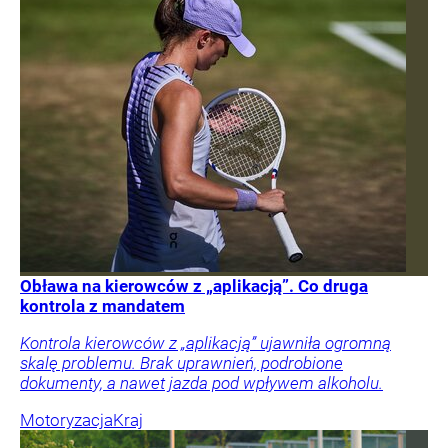
Obława na kierowców z „aplikacją”. Co druga
kontrola z mandatem
Kontrola kierowców z „aplikacją” ujawniła ogromną
skalę problemu. Brak uprawnień, podrobione
dokumenty, a nawet jazda pod wpływem alkoholu.
Motoryzacja
Kraj