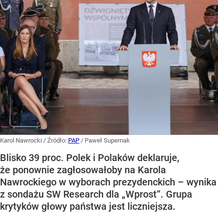
Karol Nawrocki
/ Źródło:
PAP
/
Paweł Supernak
Blisko 39 proc. Polek i Polaków deklaruje,
że ponownie zagłosowałoby na Karola
Nawrockiego w wyborach prezydenckich – wynika
z sondażu SW Research dla „Wprost”. Grupa
krytyków głowy państwa jest liczniejsza.