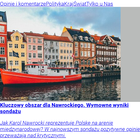
Opinie i komentarze
Polityka
Kraj
Świat
Tylko u Nas
Kluczowy obszar dla Nawrockiego. Wymowne wyniki
sondażu
Jak Karol Nawrocki reprezentuje Polskę na arenie
międzynarodowej? W najnowszym sondażu pozytywne opinie
przeważają nad krytycznymi.