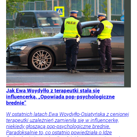
Jak Ewa Woydyłło z terapeutki stała się
influencerką. „Opowiada pop-psychologiczne
brednie”
W ostatnich latach Ewa Woydyłło-Osiatyńska z cenionej
terapeutki uzależnień zamieniła się w influencerkę,
niekiedy głoszącą pop-psychologiczne brednie.
Paradoksalnie to, co ostatnio powiedziała o Idze