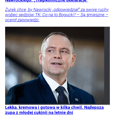
Żurek chce, by Nawrocki „odpowiedział” za swoje ruchy
wobec sędziów TK. Co na to Bogucki? – Są śmieszne –
ocenił zapowiedzi.
Lekka, kremowa i gotowa w kilka chwil. Najlepsza
zupa z młodej cukinii na letnie dni