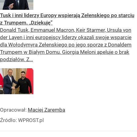
Tusk i inni liderzy Europy wspierają Zełenskiego po starciu
z Trumpem. „Dziękuję”
Donald Tusk, Emmanuel Macron, Keir Starmer, Ursula von
der Layen i inni europejscy liderzy okazali swoje wsparcie
dla Wołodymyra Zełenskiego po jego sporze z Donaldem
Trumpem w Białym Domu. Giorgia Meloni apeluje o brak
podziałów. Z...
Opracował:
Maciej Zaremba
Źródło:
WPROST.pl