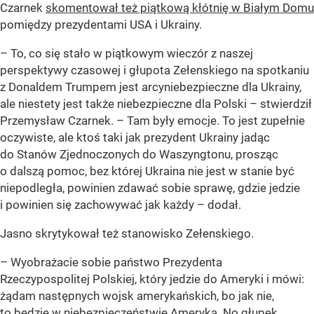
Czarnek
skomentował też piątkową kłótnię w Białym Domu
pomiędzy prezydentami USA i Ukrainy.
– To, co się stało w piątkowym wieczór z naszej
perspektywy czasowej i głupota Zełenskiego na spotkaniu
z Donaldem Trumpem jest arcyniebezpieczne dla Ukrainy,
ale niestety jest także niebezpieczne dla Polski – stwierdził
Przemysław Czarnek. – Tam były emocje. To jest zupełnie
oczywiste, ale ktoś taki jak prezydent Ukrainy jadąc
do Stanów Zjednoczonych do Waszyngtonu, prosząc
o dalszą pomoc, bez której Ukraina nie jest w stanie być
niepodległa, powinien zdawać sobie sprawę, gdzie jedzie
i powinien się zachowywać jak każdy – dodał.
Jasno skrytykował też stanowisko Zełenskiego.
– Wyobrażacie sobie państwo Prezydenta
Rzeczypospolitej Polskiej, który jedzie do Ameryki i mówi:
żądam następnych wojsk amerykańskich, bo jak nie,
to będzie w niebezpieczeństwie Ameryka. No głupek