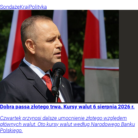
Sondaże
Kraj
Polityka
Dobra passa złotego trwa. Kursy walut 6 sierpnia 2026 r.
Czwartek przynosi dalsze umocnienie złotego względem
głównych walut. Oto kursy walut według Narodowego Banku
Polskiego.