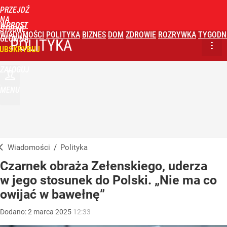
PRZEJDŹ
NA
WPROST
STRONĘ
WIADOMOŚCI
POLITYKA
BIZNES
DOM
ZDROWIE
ROZRYWKA
TYGODN
GŁÓWNĄ
POLITYKA
UBSKRYBUJ
ZALOGUJ
MENU
Wiadomości
/
Polityka
Czarnek obraża Zełenskiego, uderza
w jego stosunek do Polski. „Nie ma co
owijać w bawełnę”
Dodano:
2
marca
2025
12:33