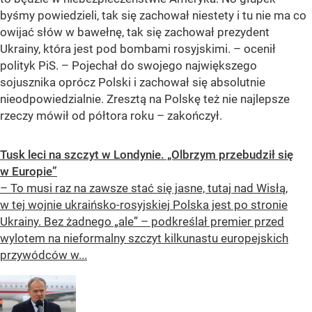
byśmy powiedzieli, tak się zachował niestety i tu nie ma co
owijać słów w bawełnę, tak się zachował prezydent
Ukrainy, która jest pod bombami rosyjskimi. – ocenił
polityk PiS. – Pojechał do swojego największego
sojusznika oprócz Polski i zachował się absolutnie
nieodpowiedzialnie. Zresztą na Polskę też nie najlepsze
rzeczy mówił od półtora roku – zakończył.
Tusk leci na szczyt w Londynie. „Olbrzym przebudził się
w Europie”
– To musi raz na zawsze stać się jasne, tutaj nad Wisłą,
w tej wojnie ukraińsko-rosyjskiej Polska jest po stronie
Ukrainy. Bez żadnego „ale” – podkreślał premier przed
wylotem na nieformalny szczyt kilkunastu europejskich
przywódców w...