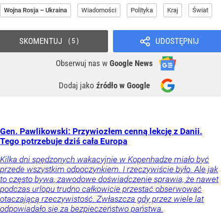
Wojna Rosja – Ukraina
Wiadomości
Polityka
Kraj
Świat
SKOMENTUJ
UDOSTĘPNIJ
5
Obserwuj nas
w
Google News
Dodaj jako
źródło w Google
Gen. Pawlikowski: Przywiozłem cenną lekcję z Danii.
Tego potrzebuje dziś cała Europa
Kilka dni spędzonych wakacyjnie w Kopenhadze miało być
przede wszystkim odpoczynkiem. I rzeczywiście było. Ale jak
to często bywa, zawodowe doświadczenie sprawia, że nawet
podczas urlopu trudno całkowicie przestać obserwować
otaczającą rzeczywistość. Zwłaszcza gdy przez wiele lat
odpowiadało się za bezpieczeństwo państwa.