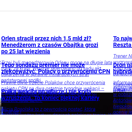
Orlen stracił przez nich 1,5 mld zł?
To najw
Menedżerom z czasów Obajtka grozi
Reszta
po 25 lat więzienia
Trener N
c
wygrywać
Trzej byli menedżerowie Orlenu mogą na długie lata
Tego sondażu premier nie może
Dron na
tylko ki
trafić za kraty. Właśnie skierowano do sądu akt
zlekceważyć. Polacy o przywróceniu CPN
hybryd
bohater
oskarżenia w sprawie miliardowych strat
państwowej spółki.
Prawie dwie trzecie Polaków chce przywrócenia
Informac
Siatków
pakietu CPN na dwa ostatnie tygodnie wakacji –
materiał
Maciej
P
u Nas
Polka wróciła po udarze i nie kryła
Kraj
Polityka
Gospodarka
wynika z sondażu dla „Wprost”. Decyzja w tej
w pobliż
wzruszenia. To koniec pięknej kariery
sprawie lada dzień.
Antonow
niepokoj
Alicja Rosolska to z pewnością postać, która
Finanse i
ocenie j
zapisała ważne karty w dziejach polskiego tenisa. W
Radosław
inwestycje
Firmy
To sygna
piątek (tj. 7 sierpnia 2026 roku) rozegrała swój
Święcki
i
ostatni mecz.
rynki
Gospodarka
Twój