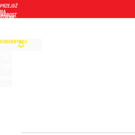
PRZEJDŹ
Udostępnij
1
Skomentuj
NA
WPROST
STRONĘ
GŁÓWNĄ
WIADOMOŚCI
POLITYKA
BIZNES
DOM
ZDROWIE
ROZRYWKA
TYGOD
Orlen stracił przez nich 1,5 mld zł? Menedżerom z 
SUBSKRYBUJ
4
ZALOGUJ
„Nie chodzi o zemstę”. Mocny apel w sprawie ofiar 
SZUKAJ
MENU
dodaj
Zełenski mógłby stracić władzę? Najnowszy sonda
1