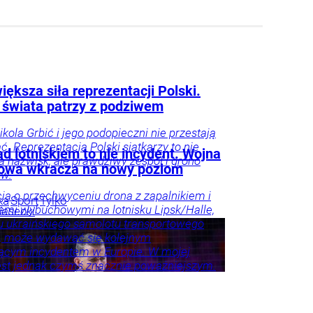
iększa siła reprezentacji Polski.
 świata patrzy z podziwem
ikola Grbić i jego podopieczni nie przestają
. Reprezentacja Polski siatkarzy to nie
d lotniskiem to nie incydent. Wojna
lka nazwisk, ale prawdziwy zespół i grono
owa wkracza na nowy poziom
ów.
ja o przechwyceniu drona z zapalnikiem i
ka
Sport
Tylko
ami wybuchowymi na lotnisku Lipsk/Halle,
iasecki
u ukraińskiego samolotu transportowego
, może wydawać się kolejnym
ącym incydentem w Europie. W mojej
est jednak czymś znacznie poważniejszym.
ł ostrzegawczy.