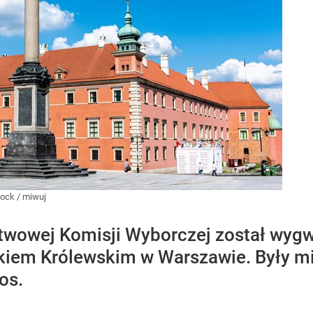
tock
/
miwuj
twowej Komisji Wyborczej został wygw
em Królewskim w Warszawie. Były min
os.