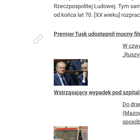
Rzeczpospolitej Ludowej. Tym samy
od końca lat 70. [XX wieku] rozpra
Premier Tusk udostępnił mocny fi
W czwa
„Ruszy
Wstrząsający wypadek pod szpital
Do dra
(Mazow
sposób,