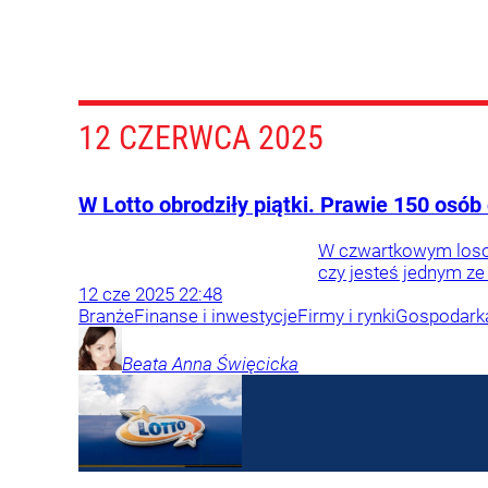
12 CZERWCA 2025
W Lotto obrodziły piątki. Prawie 150 osób
W czwartkowym losowa
czy jesteś jednym ze
12
cze
2025
22:48
Branże
Finanse i inwestycje
Firmy i rynki
Gospodark
Beata Anna
Święcicka