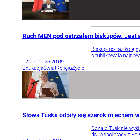
Ruch MEN pod ostrzałem biskupów. Jest a
Biskupi po raz kolej
opublikowała najnow
12
cze
2025
20:09
Edukacja
Świat
Religia
Życie
Słowa Tuska odbiły się szerokim echem w
Donald Tusk nie wykl
ds. współpracy z Pol