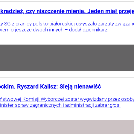
kradzież, czy niszczenie mienia. Jeden miał przej
zy SG z granicy polsko-białoruskiej usłyszało zarzuty związa
wiem o jeszcze dwóch innych – dodał dziennikarz.
ckim. Ryszard Kalisz: Sieją nienawiść
aństwowej Komisji Wyborczej został wygwizdany przez os
nister spraw zagranicznych i administracji zabrał głos.