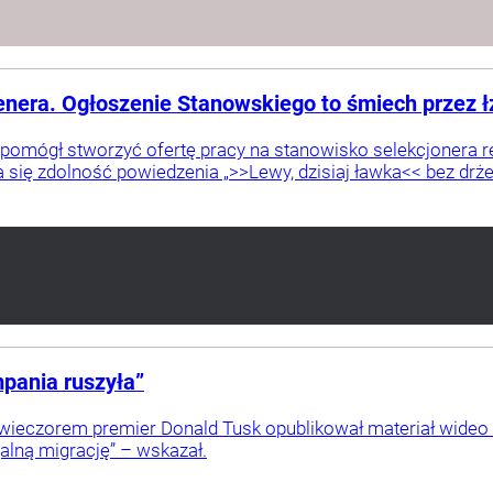
renera. Ogłoszenie Stanowskiego to śmiech przez ł
 pomógł stworzyć ofertę pracy na stanowisko selekcjonera 
a się zdolność powiedzenia „>>Lewy, dzisiaj ławka<< bez drże
pania ruszyła”
ieczorem premier Donald Tusk opublikował materiał wide
alną migrację” – wskazał.