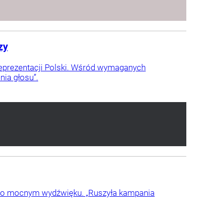
zy
reprezentacji Polski. Wśród wymaganych
nia głosu”.
o o mocnym wydźwięku. „Ruszyła kampania