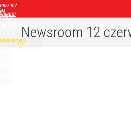
PRZEJDŹ
NA
WPROST
STRONĘ
GŁÓWNĄ
WIADOMOŚCI
POLITYKA
BIZNES
DOM
ZDROWIE
ROZRYWKA
TYGOD
Newsroom
12 czer
SUBSKRYBUJ
ZALOGUJ
SZUKAJ
MENU