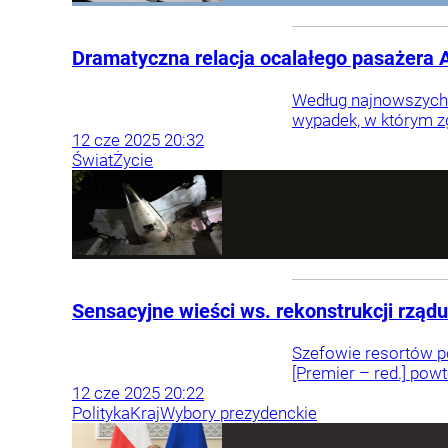
Dramatyczna relacja ocalałego pasażera Ai
Według najnowszych in
wypadek, w którym zg
12
cze
2025
20:32
Świat
Życie
Sensacyjne wieści ws. rekonstrukcji rządu
Szefowie resortów po
[Premier – red.] powt
12
cze
2025
20:22
Polityka
Kraj
Wybory prezydenckie