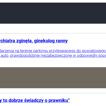
hiatra zginęła, ginekolog ranny
arzenia na terenie parkingu przylegającego do powiatowego
e auto, prawdopodobnie niezabezpieczone w odpowiedni sposób
 to dobrze świadczy o prawniku”