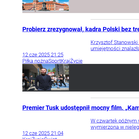
Probierz zrezygnował, kadra Polski bez t
Krzysztof Stanowski
umiejętności znalazł
12
cze
2025
21:25
Piłka nożna
Sport
Kraj
Życie
Premier Tusk udostępnił mocny film. „Kam
W czwartek późnym w
wymierzona w nieleg
12
cze
2025
21:04