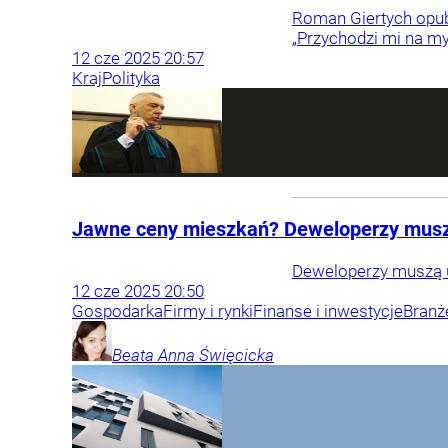
Roman Giertych opub
„Przychodzi mi na my
12
cze
2025
20:57
Kraj
Polityka
Jawne ceny mieszkań? Deweloperzy muszą
Deweloperzy muszą uj
12
cze
2025
20:50
Gospodarka
Firmy i rynki
Finanse i inwestycje
Branż
Beata Anna
Święcicka