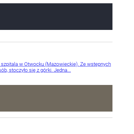
 szpitala w Otwocku (Mazowieckie). Ze wstępnych
, stoczyło się z górki. Jedna...