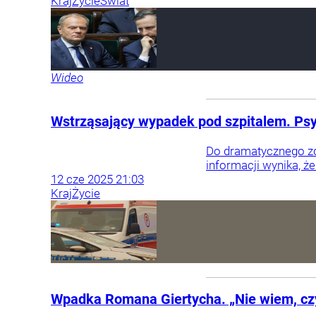
Kraj
Życie
Świat
Wideo
Wstrząsający wypadek pod szpitalem. Psyc
Do dramatycznego zd
informacji wynika, ż
12
cze
2025
21:03
Kraj
Życie
Wpadka Romana Giertycha. „Nie wiem, czy