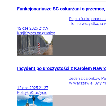
Funkcjonariusze SG oskarżani o przemoc, 
Pięciu funkcjonarius
To nie wszystko, ja 
12
cze
2025
21:59
Kraj
Kryzys na granicy
Incydent po uroczystości z Karolem Nawro
Jeden z członków P
w Warszawie. Były mi
12
cze
2025
21:37
Polityka
Kraj
Życie