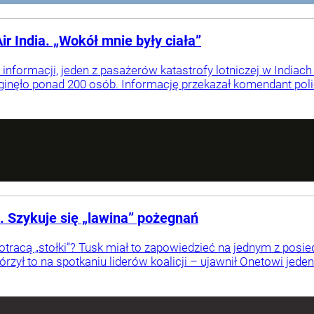
r India. „Wokół mnie były ciała”
formacji, jeden z pasażerów katastrofy lotniczej w Indiach –
inęło ponad 200 osób. Informację przekazał komendant polic
. Szykuje się „lawina” pożegnań
tracą „stołki”? Tusk miał to zapowiedzieć na jednym z posi
órzył to na spotkaniu liderów koalicji – ujawnił Onetowi jed