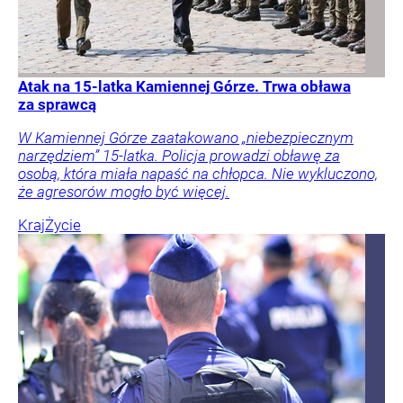
Atak na 15-latka Kamiennej Górze. Trwa obława
za sprawcą
W Kamiennej Górze zaatakowano „niebezpiecznym
narzędziem” 15-latka. Policja prowadzi obławę za
osobą, która miała napaść na chłopca. Nie wykluczono,
że agresorów mogło być więcej.
Kraj
Życie