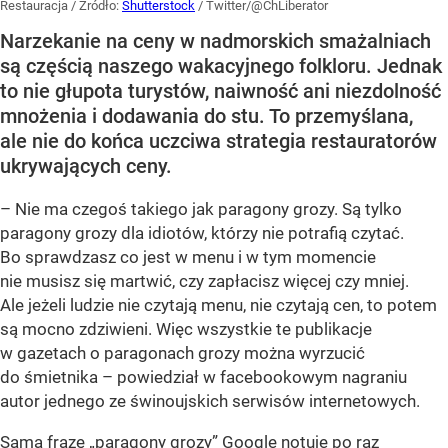
Restauracja
/ Źródło:
Shutterstock
/
Twitter/@ChLiberator
Narzekanie na ceny w nadmorskich smażalniach
są częścią naszego wakacyjnego folkloru. Jednak
to nie głupota turystów, naiwność ani niezdolność
mnożenia i dodawania do stu. To przemyślana,
ale nie do końca uczciwa strategia restauratorów
ukrywających ceny.
– Nie ma czegoś takiego jak paragony grozy. Są tylko
paragony grozy dla idiotów, którzy nie potrafią czytać.
Bo sprawdzasz co jest w menu i w tym momencie
nie musisz się martwić, czy zapłacisz więcej czy mniej.
Ale jeżeli ludzie nie czytają menu, nie czytają cen, to potem
są mocno zdziwieni. Więc wszystkie te publikacje
w gazetach o paragonach grozy można wyrzucić
do śmietnika – powiedział w facebookowym nagraniu
autor jednego ze świnoujskich serwisów internetowych.
Samą frazę „paragony grozy” Google notuje po raz