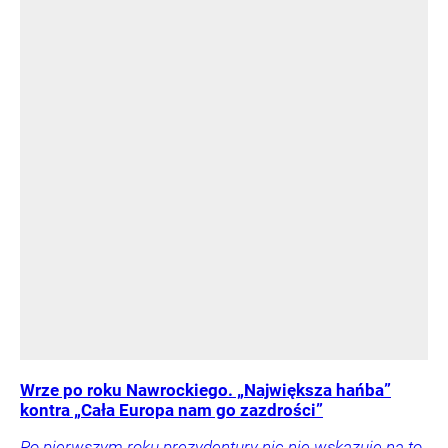
Wrze po roku Nawrockiego. „Największa hańba”
kontra „Cała Europa nam go zazdrości”
Po pierwszym roku prezydentury nic nie wskazuje na to,