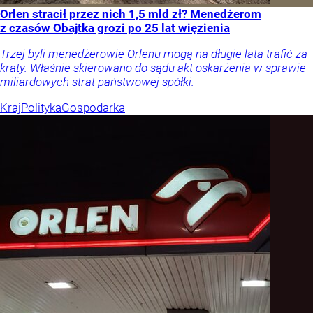
Orlen stracił przez nich 1,5 mld zł? Menedżerom
z czasów Obajtka grozi po 25 lat więzienia
Trzej byli menedżerowie Orlenu mogą na długie lata trafić za
kraty. Właśnie skierowano do sądu akt oskarżenia w sprawie
miliardowych strat państwowej spółki.
Kraj
Polityka
Gospodarka