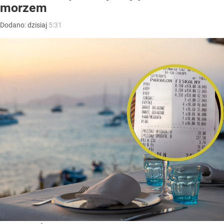
morzem
Dodano:
dzisiaj
5:31