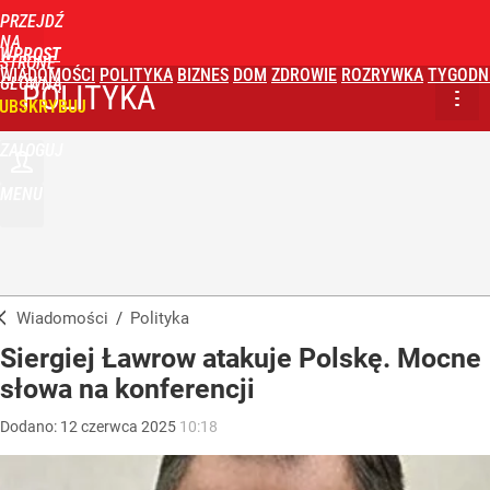
PRZEJDŹ
NA
WPROST
STRONĘ
WIADOMOŚCI
POLITYKA
BIZNES
DOM
ZDROWIE
ROZRYWKA
TYGODN
GŁÓWNĄ
POLITYKA
UBSKRYBUJ
ZALOGUJ
MENU
Wiadomości
/
Polityka
Siergiej Ławrow atakuje Polskę. Mocne
słowa na konferencji
Dodano:
12
czerwca
2025
10:18