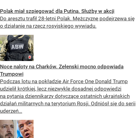
Polak miał szpiegować dla Putina. Służby w akcji
Do aresztu trafił 28-letni Polak. Mężczyznę podejrzewa się
o działanie na rzecz rosyjskiego wywiadu.
Noce naloty na Charków. Zełenski mocno odpowiada
Trumpowi
Podczas lotu na pokładzie Air Force One Donald Trump
udzielił krótkiej, lecz niezwykle dosadnej odpowiedzi
na pytania dziennikarzy dotyczące ostatnich ukraińskich
działań militarnych na terytorium Rosji. Odniósł się do serii
uderzeń...