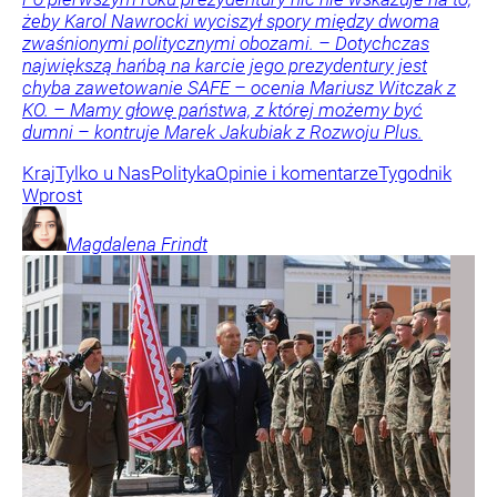
żeby Karol Nawrocki wyciszył spory między dwoma
zwaśnionymi politycznymi obozami. – Dotychczas
największą hańbą na karcie jego prezydentury jest
chyba zawetowanie SAFE – ocenia Mariusz Witczak z
KO. – Mamy głowę państwa, z której możemy być
dumni – kontruje Marek Jakubiak z Rozwoju Plus.
Kraj
Tylko u Nas
Polityka
Opinie i komentarze
Tygodnik
Wprost
Magdalena
Frindt