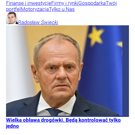
Finanse i inwestycje
Firmy i rynki
Gospodarka
Twój
portfel
Motoryzacja
Tylko u Nas
Radosław
Święcki
Wielka obława drogówki. Będą kontrolować tylko
jedno