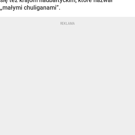
się tez krajom nadbałtyckim, które nazwał
„małymi chuliganami”.