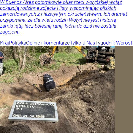
W Buenos Aires potomkowie ofiar rzezi wołyńskiej wciąż
pokazują rodzinne zdjęcia i listy, wspominając bliskich
zamordowanych z niezwykłym okrucieństwem. Ich dramat
przypomina, że dla wielu rodzin Wołyń nie jest historią
zamkniętą, lecz bolesną raną, która do dziś nie została
zagojona.
Kraj
Polityka
Opinie i komentarze
Tylko u Nas
Tygodnik Wprost