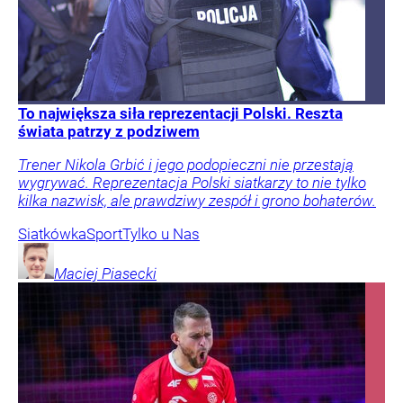
To największa siła reprezentacji Polski. Reszta
świata patrzy z podziwem
Trener Nikola Grbić i jego podopieczni nie przestają
wygrywać. Reprezentacja Polski siatkarzy to nie tylko
kilka nazwisk, ale prawdziwy zespół i grono bohaterów.
Siatkówka
Sport
Tylko u Nas
Maciej
Piasecki