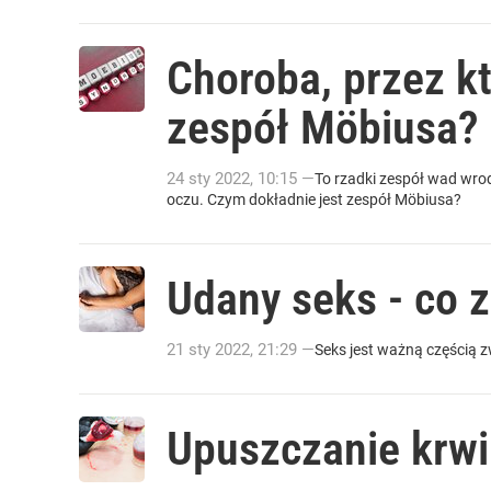
Choroba, przez k
zespół Möbiusa?
24
sty
2022
,
10:15
—
To rzadki zespół wad wrod
oczu. Czym dokładnie jest zespół Möbiusa?
Udany seks - co z
21
sty
2022
,
21:29
—
Seks jest ważną częścią zw
Upuszczanie krwi 