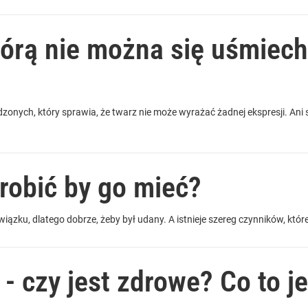
tórą nie można się uśmiech
zonych, który sprawia, że twarz nie może wyrażać żadnej ekspresji. Ani 
robić by go mieć?
iązku, dlatego dobrze, żeby był udany. A istnieje szereg czynników, któr
- czy jest zdrowe? Co to j