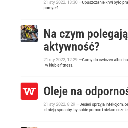
21
sty
2022
,
13:30
—
Upuszczanie krwi było pra
pomysł?
Na czym polegają
aktywność?
21
sty
2022
,
12:29
—
Gumy do ćwiczeń albo ina
i w klubie fitness.
Oleje na odporno
21
sty
2022
,
8:29
—
Jesień sprzyja infekcjom, o
istnieją sposoby, by sobie pomóc i niekonieczni