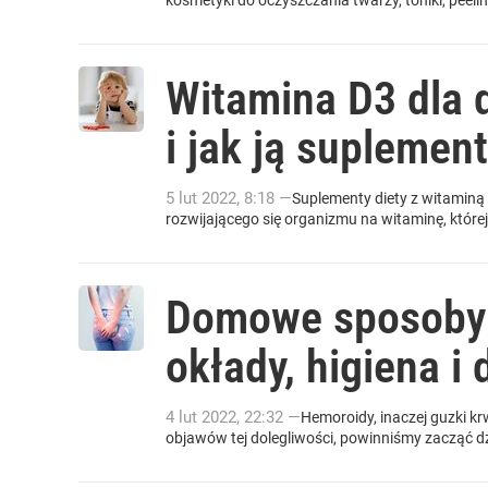
kosmetyki do oczyszczania twarzy, toniki, peelin
Witamina D3 dla d
i jak ją supleme
5
lut
2022
,
8:18
—
Suplementy diety z witaminą 
rozwijającego się organizmu na witaminę, któr
Domowe sposoby n
okłady, higiena i 
4
lut
2022
,
22:32
—
Hemoroidy, inaczej guzki k
objawów tej dolegliwości, powinniśmy zacząć 