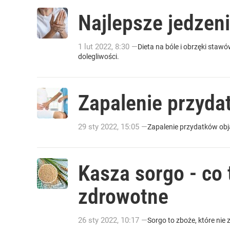
Najlepsze jedzen
1
lut
2022
,
8:30
—
Dieta na bóle i obrzęki sta
dolegliwości.
Zapalenie przydat
29
sty
2022
,
15:05
—
Zapalenie przydatków objaw
Kasza sorgo - co 
zdrowotne
26
sty
2022
,
10:17
—
Sorgo to zboże, które nie