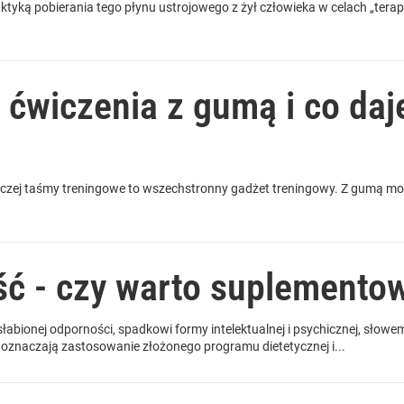
ktyką pobierania tego płynu ustrojowego z żył człowieka w celach „terape
 ćwiczenia z gumą i co daj
czej taśmy treningowe to wszechstronny gadżet treningowy. Z gumą m
ść - czy warto suplementow
słabionej odporności, spadkowi formy intelektualnej i psychicznej, słowe
e oznaczają zastosowanie złożonego programu dietetycznej i...