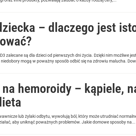
gi oraz inne produkty, pozwalają zadbać o każdy rodzaj cery,...
ziecka – dlaczego jest ist
ntować?
D3 zalecane są dla dzieci od pierwszych dni życia. Dzięki nim możliwe je
ej niedobory mogą w poważny sposób odbić się na zdrowiu malucha. Dowi
a hemoroidy – kąpiele, n
dieta
rwawnicze lub żylaki odbytu, wywołują ból, który może utrudniać normal
działać, aby uniknąć poważnych problemów. Jakie domowe sposoby na...