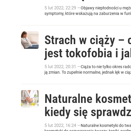
5
lut
2022
,
22:29
—
Objawy niepłodności u męż
symptomy, które wskazują na zaburzenia w fun
Strach w ciąży – 
jest tokofobia i j
5
lut
2022
,
20:31
—
Ciąża to nie tylko okres r
ją zmian. To zupełnie normalne, jednak lęk w ci
Naturalne kosmet
kiedy się sprawdz
5
lut
2022
,
16:24
—
Naturalne kosmetyki do twa