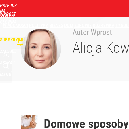
PRZEJDŹ
NA
WPROST
STRONĘ
GŁÓWNĄ
WIADOMOŚCI
POLITYKA
BIZNES
DOM
ZDROWIE
ROZRYWKA
TYGOD
Autor Wprost
SUBSKRYBUJ
Alicja Ko
ZALOGUJ
SZUKAJ
MENU
Domowe sposoby n