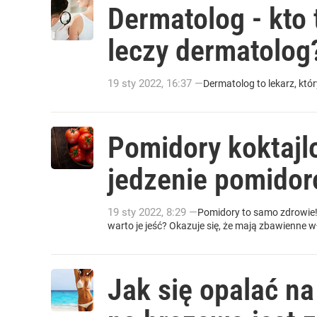
Dermatolog - kto t
leczy dermatolog
19
sty
2022
,
16:37
—
Dermatolog to lekarz, któ
Pomidory koktajl
jedzenie pomidor
19
sty
2022
,
8:29
—
Pomidory to samo zdrowie! 
warto je jeść? Okazuje się, że mają zbawienne wł
Jak się opalać n