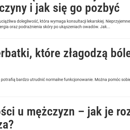
yczyny i jak się go pozbyć
uciążliwa dolegliwość, która wymaga konsultacji lekarskiej. Nieprzyj
alergia oraz podrażnienia skóry po ukąszeniach owadów. Jak...
rbatki, które złagodzą ból
e potrafią bardzo utrudnić normalne funkcjonowanie. Można pomóc sobi
ści u mężczyzn – jak je ro
za?