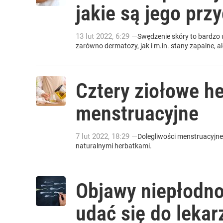
jakie są jego prz
13
lut
2022
,
6:29
—
Swędzenie skóry to bardzo 
zarówno dermatozy, jak i m.in. stany zapalne, 
Cztery ziołowe he
menstruacyjne
7
lut
2022
,
18:29
—
Dolegliwości menstruacyjn
naturalnymi herbatkami.
Objawy niepłodno
udać się do lekar