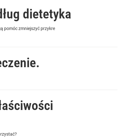
ług dietetyka
ogą pomóc zmniejszyć przykre
eczenie.
Właściwości
orzystać?