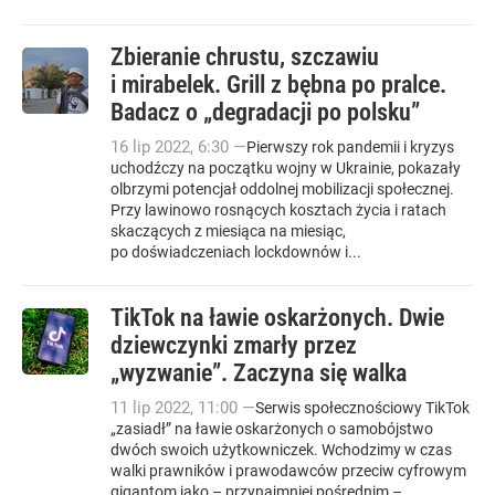
Zbieranie chrustu, szczawiu
i mirabelek. Grill z bębna po pralce.
Badacz o „degradacji po polsku”
16
lip
2022
,
6:30
—
Pierwszy rok pandemii i kryzys
uchodźczy na początku wojny w Ukrainie, pokazały
olbrzymi potencjał oddolnej mobilizacji społecznej.
Przy lawinowo rosnących kosztach życia i ratach
skaczących z miesiąca na miesiąc,
po doświadczeniach lockdownów i...
TikTok na ławie oskarżonych. Dwie
dziewczynki zmarły przez
„wyzwanie”. Zaczyna się walka
11
lip
2022
,
11:00
—
Serwis społecznościowy TikTok
„zasiadł” na ławie oskarżonych o samobójstwo
dwóch swoich użytkowniczek. Wchodzimy w czas
walki prawników i prawodawców przeciw cyfrowym
gigantom jako – przynajmniej pośrednim –