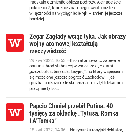
radykalnie zmieniło oblicza podróży. Ale nadejście
pokolenia Z, które nie zna innego świata niż ten
w łączności na wyciągnięcie ręki – zmieni je jeszcze
bardziej.
Zegar Zagłady wciąż tyka. Jak obrazy
wojny atomowej kształtują
rzeczywistość
29
kwi
2022
,
16:53
—
Broń atomowa to zapewne
ostatnia broń słabnącej w walce Rosji, ostatni
„szczebel drabiny eskalacyjnej”, na który wspięciem
się może ona jeszcze pogrozić Zachodowi. I jeśli
groźba ta okazuje się skuteczna, to dzięki dekadom
pracy nie tylko...
Papcio Chmiel przebił Putina. 40
tysięcy za okładkę „Tytusa, Romka
i A’Tomka”
18
kwi
2022
,
14:06
—
Na rysunku rosyjski dyktator,