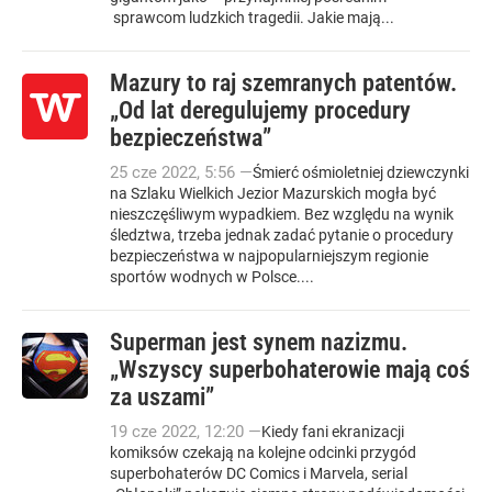
sprawcom ludzkich tragedii. Jakie mają...
Mazury to raj szemranych patentów.
„Od lat deregulujemy procedury
bezpieczeństwa”
25
cze
2022
,
5:56
—
Śmierć ośmioletniej dziewczynki
na Szlaku Wielkich Jezior Mazurskich mogła być
nieszczęśliwym wypadkiem. Bez względu na wynik
śledztwa, trzeba jednak zadać pytanie o procedury
bezpieczeństwa w najpopularniejszym regionie
sportów wodnych w Polsce....
Superman jest synem nazizmu.
„Wszyscy superbohaterowie mają coś
za uszami”
19
cze
2022
,
12:20
—
Kiedy fani ekranizacji
komiksów czekają na kolejne odcinki przygód
superbohaterów DC Comics i Marvela, serial