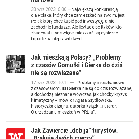
30
wrz
2023
,
6:00
—
Największą konkurencją
dla Polaka, który chce zamieszkać na swoim, jest
Polak który chce kupić pod inwestycję, a nie
zachodnie fundusze. Ale licytacje polityków, kto
zbudował u nas więcej mieszkań, są cyniczne
i oparte na nieprawdziwych...
Jak mieszkają Polacy? „Problemy
z czasów Gomułki i Gierka do dziś
nie są rozwiązane”
17
wrz
2023
,
10:11
—
– Problemy mieszkaniowe
z czasów Gomułki i Gierka nie są do dziś rozwiązane,
a dochodzą nieznane wówczas, jak choćby kryzys
klimatyczny – mówi dr Agata Szydłowska,
historyczka dizajnu, autorka książki „Futerał.
O urządzaniu mieszkań w PRL-u”.
Jak Zawiercie „dobija” turystów.
„Brakuje dwóch rzeczy”