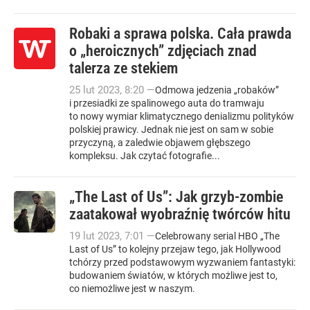
Robaki a sprawa polska. Cała prawda
o „heroicznych” zdjęciach znad
talerza ze stekiem
25
lut
2023
,
8:20
—
Odmowa jedzenia „robaków”
i przesiadki ze spalinowego auta do tramwaju
to nowy wymiar klimatycznego denializmu polityków
polskiej prawicy. Jednak nie jest on sam w sobie
przyczyną, a zaledwie objawem głębszego
kompleksu. Jak czytać fotografie...
„The Last of Us”: Jak grzyb-zombie
zaatakował wyobraźnię twórców hitu
19
lut
2023
,
7:01
—
Celebrowany serial HBO „The
Last of Us” to kolejny przejaw tego, jak Hollywood
tchórzy przed podstawowym wyzwaniem fantastyki:
budowaniem światów, w których możliwe jest to,
co niemożliwe jest w naszym.