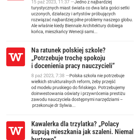
15
paź
2023
,
11:37
—
Jedno z najbardziej
turystycznych miast świata co dwa lata gości setki
uczonych, działaczy i artystów próbujących
rozwiązać najbardziej pilne problemy naszego globu.
Ale właśnie kiedy Biennale Architektury dobiega
końca, mieszkańcy Wenecji sami...
Na ratunek polskiej szkole?
„Potrzebuje trochę spokoju
i docenienia pracy nauczycieli”
8
paź
2023
,
7:38
—
Polska szkoła nie potrzebuje
wielkich strukturalnych reform, żeby przejść
od modelu pruskiego do fińskiego. Potrzebujemy
doinwestowania oświaty i przywrócenia prestiżu
zawodu nauczyciela dostępnymi narzędziami –
przekonuje dr Sylwia...
Kawalerka dla trzylatka? „Polacy
kupują mieszkania jak szaleni. Niemal
hurtowo”