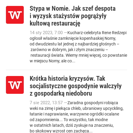
Stypa w Nomie. Jak szef despota
i wyzysk stażystów pogrążyły
kultową restaurację
14
sty
2023
,
7:00
—
Kucharz-celebryta Rene Redzepi
ogłosił właśnie zamknięcie kopenhaskiej Nomy,
od dwudziestu lat jednej z najbardziej głośnych –
zarówno w dobrym, jak i złym znaczeniu –
restauracji świata. Wiemy mniej więcej, co powstanie
w miejscu Nomy, ale co...
Krótka historia kryzysów. Tak
socjalistyczne gospodynie walczyły
z gospodarką niedoboru
7
sie
2022
,
13:57
—
Zaradna gospodyni robiąca
weki na zimę i piekąca chleb, ubraniowy upcyckling,
łatanie i naprawianie, warzywne ogródki ocalane
od zapomnienia... To wszystko, tak modne
w ostatnich latach, dziś zyskuje na znaczeniu,
bo skokowy wzrost cen zachęca...