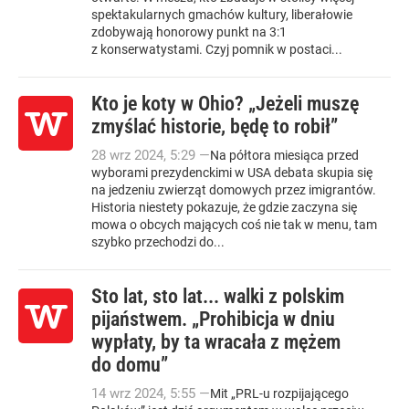
spektakularnych gmachów kultury, liberałowie
zdobywają honorowy punkt na 3:1
z konserwatystami. Czyj pomnik w postaci...
Kto je koty w Ohio? „Jeżeli muszę
zmyślać historie, będę to robił”
28
wrz
2024
,
5:29
—
Na półtora miesiąca przed
wyborami prezydenckimi w USA debata skupia się
na jedzeniu zwierząt domowych przez imigrantów.
Historia niestety pokazuje, że gdzie zaczyna się
mowa o obcych mających coś nie tak w menu, tam
szybko przechodzi do...
Sto lat, sto lat... walki z polskim
pijaństwem. „Prohibicja w dniu
wypłaty, by ta wracała z mężem
do domu”
14
wrz
2024
,
5:55
—
Mit „PRL-u rozpijającego