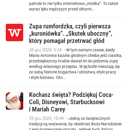
patrole to nie tylko internetowa „módka”. To także
wyraz lęku mężczyzn przed silnymi...
Zupa rumfordzka, czyli pierwsza
„kuroniówka”. „Skutek uboczny”,
który pomagał przetrwać głód
28
gru
2024
,
5:34
—
W tym samym czasie, kiedy
Maria Antonina kazała głodnym chleba jeść ciastka,
przedsiębiorczy hrabia dawał im do jedzenia zupę
według własnego przepisu. W jej kotle mieszają się
ze sobą historie bogactwa i ubóstwa, etyki pracy
i etyki biznesu. Oto...
Kochasz święta? Podziękuj Coca-
Coli, Disneyowi, Starbucksowi
i Mariah Carey
25
gru
2024
,
10:49
—
Jedną ze świątecznych
tradycji są wezwania, by obedrzeć Boże Narodzenie
z jego komercyjnej otoczki. Jednak tych, którzy