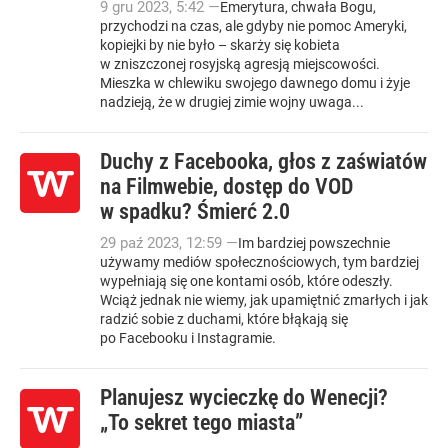
9
gru
2023
,
5:42
—
Emerytura, chwała Bogu,
przychodzi na czas, ale gdyby nie pomoc Ameryki,
kopiejki by nie było – skarży się kobieta
w zniszczonej rosyjską agresją miejscowości.
Mieszka w chlewiku swojego dawnego domu i żyje
nadzieją, że w drugiej zimie wojny uwaga...
Duchy z Facebooka, głos z zaświatów
na Filmwebie, dostęp do VOD
w spadku? Śmierć 2.0
29
paź
2023
,
12:59
—
Im bardziej powszechnie
używamy mediów społecznościowych, tym bardziej
wypełniają się one kontami osób, które odeszły.
Wciąż jednak nie wiemy, jak upamiętnić zmarłych i jak
radzić sobie z duchami, które błąkają się
po Facebooku i Instagramie.
Planujesz wycieczkę do Wenecji?
„To sekret tego miasta”