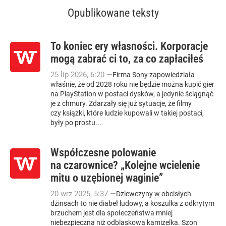
Opublikowane teksty
To koniec ery własności. Korporacje
mogą zabrać ci to, za co zapłaciłeś
25
lip
2026
,
6:20
—
Firma Sony zapowiedziała
właśnie, że od 2028 roku nie będzie można kupić gier
na PlayStation w postaci dysków, a jedynie ściągnąć
je z chmury. Zdarzały się już sytuacje, że filmy
czy książki, które ludzie kupowali w takiej postaci,
były po prostu...
Współczesne polowanie
na czarownice? „Kolejne wcielenie
mitu o uzębionej waginie”
20
wrz
2025
,
5:37
—
Dziewczyny w obcisłych
dżinsach to nie diabeł ludowy, a koszulka z odkrytym
brzuchem jest dla społeczeństwa mniej
niebezpieczna niż odblaskowa kamizelka. Szon