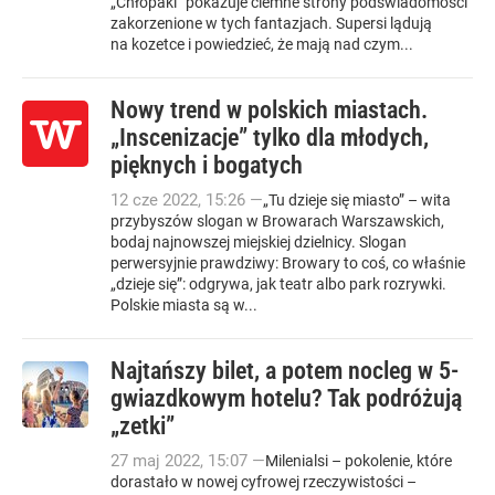
„Chłopaki” pokazuje ciemne strony podświadomości
zakorzenione w tych fantazjach. Supersi lądują
na kozetce i powiedzieć, że mają nad czym...
Nowy trend w polskich miastach.
„Inscenizacje” tylko dla młodych,
pięknych i bogatych
12
cze
2022
,
15:26
—
„Tu dzieje się miasto” – wita
przybyszów slogan w Browarach Warszawskich,
bodaj najnowszej miejskiej dzielnicy. Slogan
perwersyjnie prawdziwy: Browary to coś, co właśnie
„dzieje się”: odgrywa, jak teatr albo park rozrywki.
Polskie miasta są w...
Najtańszy bilet, a potem nocleg w 5-
gwiazdkowym hotelu? Tak podróżują
„zetki”
27
maj
2022
,
15:07
—
Milenialsi – pokolenie, które
dorastało w nowej cyfrowej rzeczywistości –