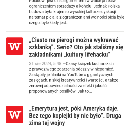
Polaków” jest dziś argumentem w walce przeciw
ograniczeniom sprzedaży alkoholu. Jednak Polska
Ludowa była krajem o wysokiej kulturze dyskusji
na temat picia, a z ograniczeniami wolności picia byle
czego, byle kiedy jest...
„Ciasto na pierogi można wykrawać
szklanką”. Serio? Oto jak staliśmy się
zakładnikami „kultury lifehacku”
31
sie
2024
,
5:48
—
Czasy książek kucharskich
z prawdziwego zdarzenia odeszły w niepamięć.
Zastąpiły je filmiki na YouTube o gigantycznych
zasięgach, niskiej kreatywności i wartości, a także
zerowej odpowiedzialności za efekt i jakość
proponowanych posiłków. Jak to...
„Emerytura jest, póki Ameryka daje.
Bez tego kopiejki by nie było”. Druga
zima tej wojny