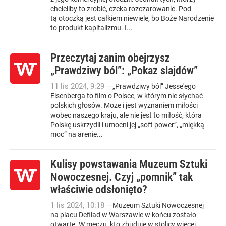
chcieliby to zrobić, czeka rozczarowanie. Pod
tą otoczką jest całkiem niewiele, bo Boże Narodzenie
to produkt kapitalizmu. I...
Przeczytaj zanim obejrzysz
„Prawdziwy ból”: „Pokaz slajdów”
11
lis
2024
,
9:29
—
„Prawdziwy ból” Jesse'ego
Eisenberga to film o Polsce, w którym nie słychać
polskich głosów. Może i jest wyznaniem miłości
wobec naszego kraju, ale nie jest to miłość, która
Polskę uskrzydli i umocni jej „soft power”, „miękką
moc” na arenie...
Kulisy powstawania Muzeum Sztuki
Nowoczesnej. Czyj „pomnik” tak
właściwie odsłonięto?
1
lis
2024
,
10:18
—
Muzeum Sztuki Nowoczesnej
na placu Defilad w Warszawie w końcu zostało
otwarte. W meczu, kto zbuduje w stolicy więcej