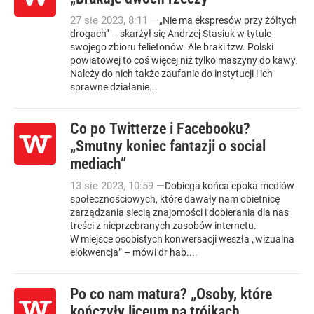
27
sie
2023
,
8:11
—
„Nie ma ekspresów przy żółtych
drogach” – skarżył się Andrzej Stasiuk w tytule
swojego zbioru felietonów. Ale braki tzw. Polski
powiatowej to coś więcej niż tylko maszyny do kawy.
Należy do nich także zaufanie do instytucji i ich
sprawne działanie...
Co po Twitterze i Facebooku?
„Smutny koniec fantazji o social
mediach”
13
sie
2023
,
10:59
—
Dobiega końca epoka mediów
społecznościowych, które dawały nam obietnicę
zarządzania siecią znajomości i dobierania dla nas
treści z nieprzebranych zasobów internetu.
W miejsce osobistych konwersacji weszła „wizualna
elokwencja” – mówi dr hab....
Po co nam matura? „Osoby, które
kończyły liceum na trójkach,