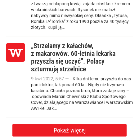
z twarzą ochlapaną krwią, zajada ciastko z kremem
w ukraińskich barwach. Rysunek nie znalazł
nabywcy mimo niewysokiej ceny. Okładka „Tytusa,
Romka i A’Tomka” z roku 1990 poszła za 40 tysięcy
złotych. Kupił ją...
„Strzelamy z kałachów,
z makarowów. 60-letnia lekarka
przyszła się uczyć”. Polacy
szturmują strzelnice
9
kwi
2022
,
5:57
—
– Kilka dni temu przyszła do nas
pani doktor, tak ponad 60 lat. Nigdy nie trzymała
karabinu. Chciała poznać broń, która zadaje rany –
opowiada Marcin Chewiński z Klubu Sportowego
Cover, działającego na Warszawiance i warszawskim
AWF-ie. Jak...
Pokaż więcej