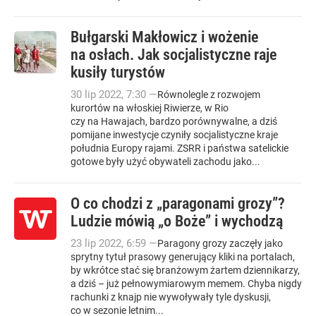
Bułgarski Makłowicz i wożenie
na osłach. Jak socjalistyczne raje
kusiły turystów
30
lip
2022
,
7:30
—
Równolegle z rozwojem
kurortów na włoskiej Riwierze, w Rio
czy na Hawajach, bardzo porównywalne, a dziś
pomijane inwestycje czyniły socjalistyczne kraje
południa Europy rajami. ZSRR i państwa satelickie
gotowe były użyć obywateli zachodu jako...
O co chodzi z „paragonami grozy”?
Ludzie mówią „o Boże” i wychodzą
23
lip
2022
,
6:59
—
Paragony grozy zaczęły jako
sprytny tytuł prasowy generujący kliki na portalach,
by wkrótce stać się branżowym żartem dziennikarzy,
a dziś – już pełnowymiarowym memem. Chyba nigdy
rachunki z knajp nie wywoływały tyle dyskusji,
co w sezonie letnim...