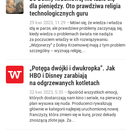
dla pieniędzy. Oto prawdziwa religia
technologicznych guru
29
kwi
2023
,
11:29
—
Mówi się, że wiedza i władza
idą w parze, ale prawdziwe problemy zaczynają się,
kiedy wiedza o problemach świata nie nadąża
za poczuciem władzy w ich rozwiązywaniu.
„Wizjonerzy” z Doliny Krzemowej mają z tym problem
szczególny – wyznają religię,...
„Potęga dwójki i dwukropka”. Jak
HBO i Disney zarabiają
na odgrzewanych kotletach
22
kwi
2023
,
5:35
—
Spośród wszystkich emocji,
których dostarczają nam kino i seriale, na pierwszy
plan wysuwa się nuda. Producenci rywalizują
głównie w kategorii najlepiej uruchomionej nowej
franczyzy, która zmieni się w kurę, przez dekady
znoszącą złote jaja. Za...