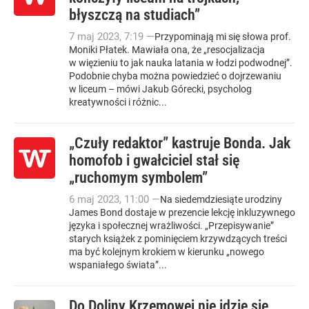
błyszczą na studiach”
7
maj
2023
,
7:19
—
Przypominają mi się słowa prof.
Moniki Płatek. Mawiała ona, że „resocjalizacja
w więzieniu to jak nauka latania w łodzi podwodnej”.
Podobnie chyba można powiedzieć o dojrzewaniu
w liceum – mówi Jakub Górecki, psycholog
kreatywności i różnic...
„Czuły redaktor” kastruje Bonda. Jak
homofob i gwałciciel stał się
„ruchomym symbolem”
6
maj
2023
,
11:00
—
Na siedemdziesiąte urodziny
James Bond dostaje w prezencie lekcję inkluzywnego
języka i społecznej wrażliwości. „Przepisywanie”
starych książek z pominięciem krzywdzących treści
ma być kolejnym krokiem w kierunku „nowego
wspaniałego świata”...
Do Doliny Krzemowej nie idzie się