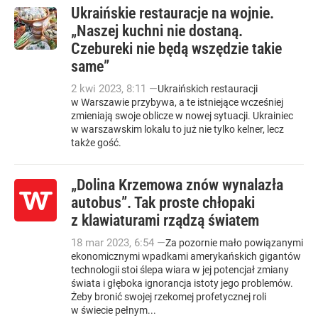
Ukraińskie restauracje na wojnie.
„Naszej kuchni nie dostaną.
Czebureki nie będą wszędzie takie
same”
2
kwi
2023
,
8:11
—
Ukraińskich restauracji
w Warszawie przybywa, a te istniejące wcześniej
zmieniają swoje oblicze w nowej sytuacji. Ukrainiec
w warszawskim lokalu to już nie tylko kelner, lecz
także gość.
„Dolina Krzemowa znów wynalazła
autobus”. Tak proste chłopaki
z klawiaturami rządzą światem
18
mar
2023
,
6:54
—
Za pozornie mało powiązanymi
ekonomicznymi wpadkami amerykańskich gigantów
technologii stoi ślepa wiara w jej potencjał zmiany
świata i głęboka ignorancja istoty jego problemów.
Żeby bronić swojej rzekomej profetycznej roli
w świecie pełnym...