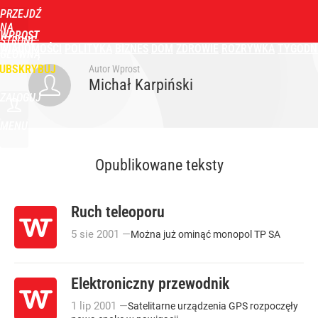
PRZEJDŹ
NA
WPROST
STRONĘ
WIADOMOŚCI
POLITYKA
BIZNES
DOM
ZDROWIE
ROZRYWKA
TYGODN
GŁÓWNĄ
UBSKRYBUJ
Autor Wprost
Michał Karpiński
ZALOGUJ
MENU
Opublikowane teksty
Ruch teleoporu
5
sie
2001
—
Można już ominąć monopol TP SA
Elektroniczny przewodnik
1
lip
2001
—
Satelitarne urządzenia GPS rozpoczęły