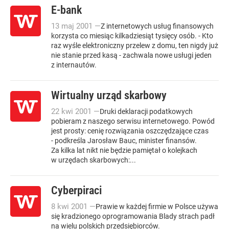
E-bank
13
maj
2001
—
Z internetowych usług finansowych
korzysta co miesiąc kilkadziesiąt tysięcy osób. - Kto
raz wyśle elektroniczny przelew z domu, ten nigdy już
nie stanie przed kasą - zachwala nowe usługi jeden
z internautów.
Wirtualny urząd skarbowy
22
kwi
2001
—
Druki deklaracji podatkowych
pobieram z naszego serwisu internetowego. Powód
jest prosty: cenię rozwiązania oszczędzające czas
- podkreśla Jarosław Bauc, minister finansów.
Za kilka lat nikt nie będzie pamiętał o kolejkach
w urzędach skarbowych:...
Cyberpiraci
8
kwi
2001
—
Prawie w każdej firmie w Polsce używa
się kradzionego oprogramowania Blady strach padł
na wielu polskich przedsiębiorców.