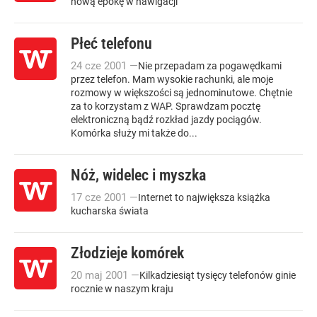
nową epokę w nawigacji
Płeć telefonu
24
cze
2001
—
Nie przepadam za pogawędkami
przez telefon. Mam wysokie rachunki, ale moje
rozmowy w większości są jednominutowe. Chętnie
za to korzystam z WAP. Sprawdzam pocztę
elektroniczną bądź rozkład jazdy pociągów.
Komórka służy mi także do...
Nóż, widelec i myszka
17
cze
2001
—
Internet to największa książka
kucharska świata
Złodzieje komórek
20
maj
2001
—
Kilkadziesiąt tysięcy telefonów ginie
rocznie w naszym kraju