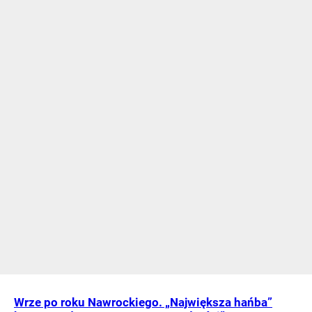
Wrze po roku Nawrockiego. „Największa hańba”