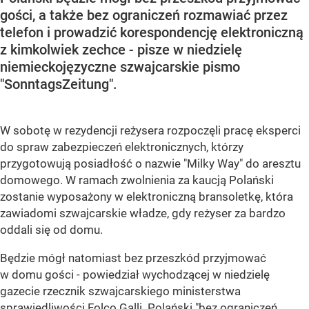
gości, a także bez ograniczeń rozmawiać przez
telefon i prowadzić korespondencję elektroniczną
z kimkolwiek zechce - pisze w niedzielę
niemieckojęzyczne szwajcarskie pismo
"SonntagsZeitung".
W sobotę w rezydencji reżysera rozpoczęli pracę eksperci
do spraw zabezpieczeń elektronicznych, którzy
przygotowują posiadłość o nazwie "Milky Way" do aresztu
domowego. W ramach zwolnienia za kaucją Polański
zostanie wyposażony w elektroniczną bransoletkę, która
zawiadomi szwajcarskie władze, gdy reżyser za bardzo
oddali się od domu.
Będzie mógł natomiast bez przeszkód przyjmować
w domu gości - powiedział wychodzącej w niedzielę
gazecie rzecznik szwajcarskiego ministerstwa
sprawiedliwości Folco Galli. Polański "bez ograniczeń