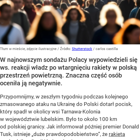
Tłum w mieście, zdjęcie ilustracyjne
/ Źródło:
Shutterstock
/
carlos castilla
W najnowszym sondażu Polacy wypowiedzieli się
ws. reakcji władz po wtargnięciu rakiety w polską
przestrzeń powietrzną. Znaczna część osób
oceniła ją negatywnie.
Przypomnijmy, w zeszłym tygodniu podczas kolejnego
zmasowanego ataku na Ukrainę do Polski dotarł pocisk,
który spadł w okolicy wsi Tarnawa-Kolonia
w województwie lubelskim. Było to około 100 km
od polskiej granicy. Jak informował później premier Donald
Tusk, istnieje
„duże prawdopodobieństwo”
, że
rakieta