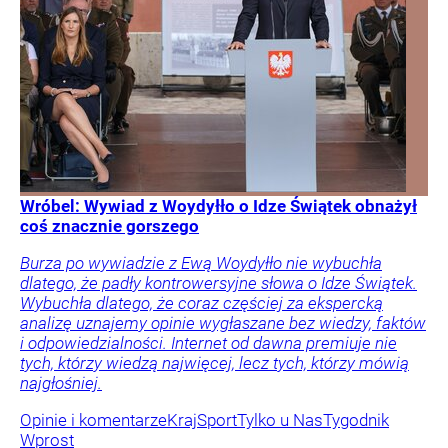
Wróbel: Wywiad z Woydyłło o Idze Świątek obnażył
coś znacznie gorszego
Burza po wywiadzie z Ewą Woydyłło nie wybuchła
dlatego, że padły kontrowersyjne słowa o Idze Świątek.
Wybuchła dlatego, że coraz częściej za ekspercką
analizę uznajemy opinie wygłaszane bez wiedzy, faktów
i odpowiedzialności. Internet od dawna premiuje nie
tych, którzy wiedzą najwięcej, lecz tych, którzy mówią
najgłośniej.
Opinie i komentarze
Kraj
Sport
Tylko u Nas
Tygodnik
Wprost