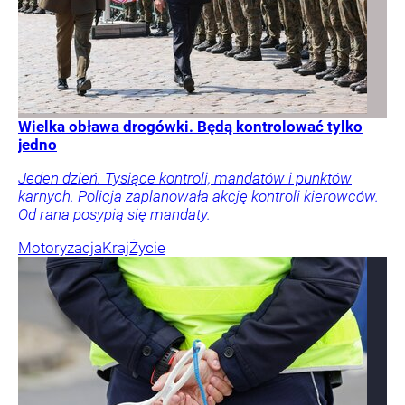
Wielka obława drogówki. Będą kontrolować tylko
jedno
Jeden dzień. Tysiące kontroli, mandatów i punktów
karnych. Policja zaplanowała akcję kontroli kierowców.
Od rana posypią się mandaty.
Motoryzacja
Kraj
Życie