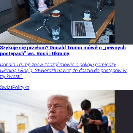
Szykuje się przełom? Donald Trump mówił o „pewnych
postępach” ws. Rosji i Ukrainy
Donald Trump znów zaczął mówić o pokoju pomiędzy
Ukrainą i Rosją. Stwierdził nawet, że doszło do postępów w
tej kwestii.
Świat
Polityka