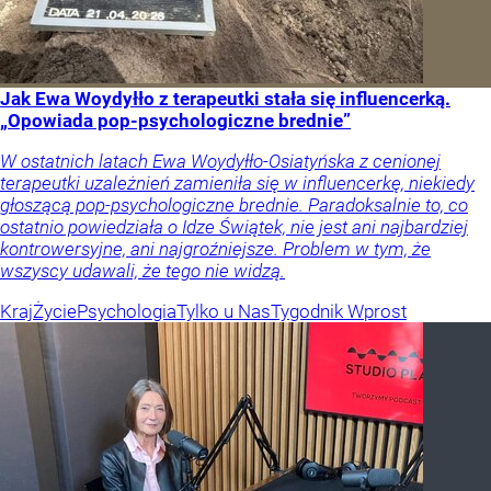
Jak Ewa Woydyłło z terapeutki stała się influencerką.
„Opowiada pop-psychologiczne brednie”
W ostatnich latach Ewa Woydyłło-Osiatyńska z cenionej
terapeutki uzależnień zamieniła się w influencerkę, niekiedy
głoszącą pop-psychologiczne brednie. Paradoksalnie to, co
ostatnio powiedziała o Idze Świątek, nie jest ani najbardziej
kontrowersyjne, ani najgroźniejsze. Problem w tym, że
wszyscy udawali, że tego nie widzą.
Kraj
Życie
Psychologia
Tylko u Nas
Tygodnik Wprost