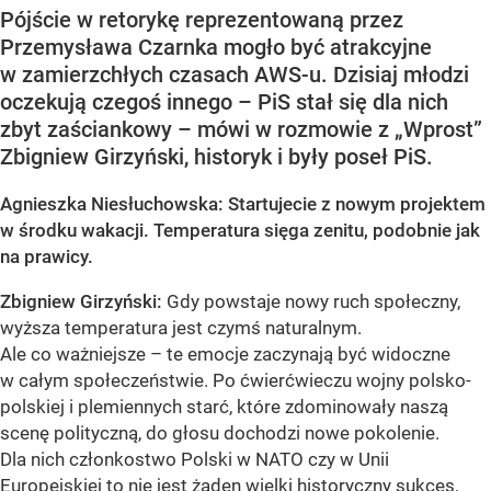
Pójście w retorykę reprezentowaną przez
Przemysława Czarnka mogło być atrakcyjne
w zamierzchłych czasach AWS-u. Dzisiaj młodzi
oczekują czegoś innego – PiS stał się dla nich
zbyt zaściankowy – mówi w rozmowie z „Wprost”
Zbigniew Girzyński, historyk i były poseł PiS.
Agnieszka Niesłuchowska: Startujecie z nowym projektem
w środku wakacji. Temperatura sięga zenitu, podobnie jak
na prawicy.
Zbigniew Girzyński:
Gdy powstaje nowy ruch społeczny,
wyższa temperatura jest czymś naturalnym.
Ale co ważniejsze – te emocje zaczynają być widoczne
w całym społeczeństwie. Po ćwierćwieczu wojny polsko-
polskiej i plemiennych starć, które zdominowały naszą
scenę polityczną, do głosu dochodzi nowe pokolenie.
Dla nich członkostwo Polski w NATO czy w Unii
Europejskiej to nie jest żaden wielki historyczny sukces,