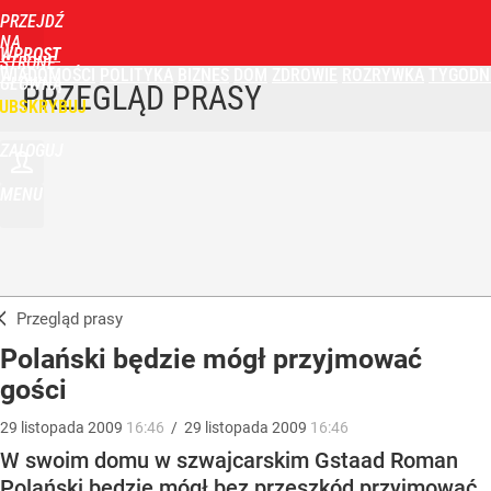
PRZEJDŹ
NA
WPROST
STRONĘ
WIADOMOŚCI
POLITYKA
BIZNES
DOM
ZDROWIE
ROZRYWKA
TYGODN
GŁÓWNĄ
PRZEGLĄD PRASY
UBSKRYBUJ
ZALOGUJ
MENU
Przegląd prasy
Polański będzie mógł przyjmować
gości
29
listopada
2009
16:46
/
29
listopada
2009
16:46
W swoim domu w szwajcarskim Gstaad Roman
Polański będzie mógł bez przeszkód przyjmować