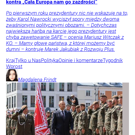
kontra „Cała Europa nam go zazdrości”
Po pierwszym roku prezydentury nic nie wskazuje na to,
żeby Karol Nawrocki wyciszył spory między dwoma
zwaśnionymi politycznymi obozami. – Dotychczas
największą hańbą na karcie jego prezydentury jest
chyba zawetowanie SAFE – ocenia Mariusz Witczak z
KO. – Mamy głowę państwa, z której możemy być
dumni – kontruje Marek Jakubiak z Rozwoju Plus.
Kraj
Tylko u Nas
Polityka
Opinie i komentarze
Tygodnik
Wprost
Magdalena
Frindt