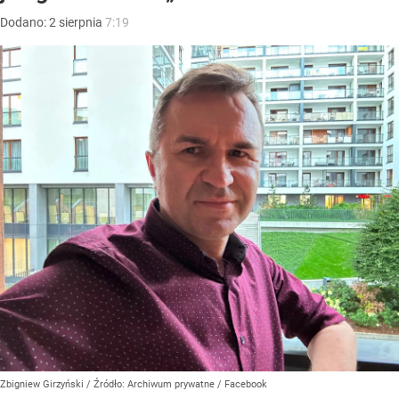
Dodano:
2
sierpnia
7:19
Zbigniew Girzyński
/ Źródło:
Archiwum prywatne
/
Facebook