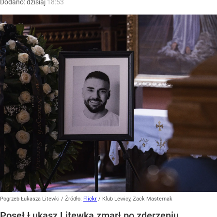
Dodano:
dzisiaj
18:53
Pogrzeb Łukasza Litewki
/ Źródło:
Flickr
/
Klub Lewicy, Zack Masternak
Poseł Łukasz Litewka zmarł po zderzeniu