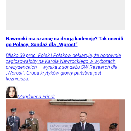
Nawrocki ma szansę na drugą kadencję? Tak ocenili
go Polacy. Sondaż dla „Wprost”
Blisko 39 proc. Polek i Polaków deklaruje, że ponownie
zagłosowałoby na Karola Nawrockiego w wyborach
prezydenckich – wynika z sondażu SW Research dla
„Wprost”. Grupa krytyków głowy państwa jest
liczniejsza.
Magdalena
Frindt