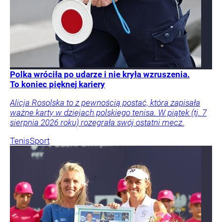
Polka wróciła po udarze i nie kryła wzruszenia.
To koniec pięknej kariery
Alicja Rosolska to z pewnością postać, która zapisała
ważne karty w dziejach polskiego tenisa. W piątek (tj. 7
sierpnia 2026 roku) rozegrała swój ostatni mecz.
Tenis
Sport