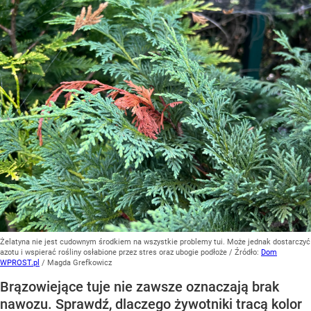
Żelatyna nie jest cudownym środkiem na wszystkie problemy tui. Może jednak dostarczyć
azotu i wspierać rośliny osłabione przez stres oraz ubogie podłoże
/ Źródło:
Dom
WPROST.pl
/
Magda Grefkowicz
Brązowiejące tuje nie zawsze oznaczają brak
nawozu. Sprawdź, dlaczego żywotniki tracą kolor