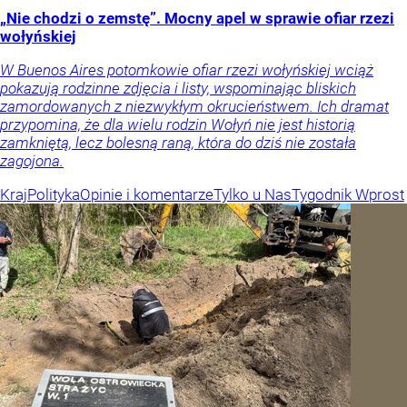
„Nie chodzi o zemstę”. Mocny apel w sprawie ofiar rzezi
wołyńskiej
W Buenos Aires potomkowie ofiar rzezi wołyńskiej wciąż
pokazują rodzinne zdjęcia i listy, wspominając bliskich
zamordowanych z niezwykłym okrucieństwem. Ich dramat
przypomina, że dla wielu rodzin Wołyń nie jest historią
zamkniętą, lecz bolesną raną, która do dziś nie została
zagojona.
Kraj
Polityka
Opinie i komentarze
Tylko u Nas
Tygodnik Wprost