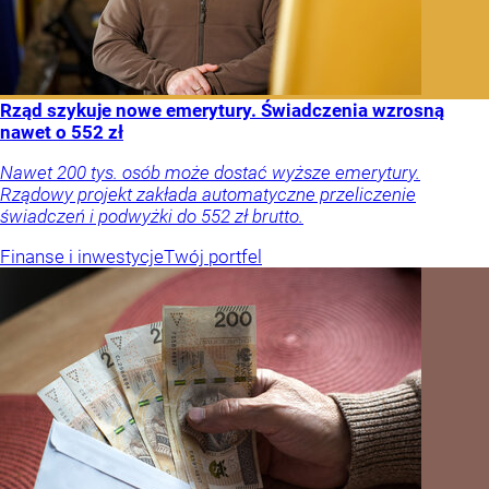
Rząd szykuje nowe emerytury. Świadczenia wzrosną
nawet o 552 zł
Nawet 200 tys. osób może dostać wyższe emerytury.
Rządowy projekt zakłada automatyczne przeliczenie
świadczeń i podwyżki do 552 zł brutto.
Finanse i inwestycje
Twój portfel