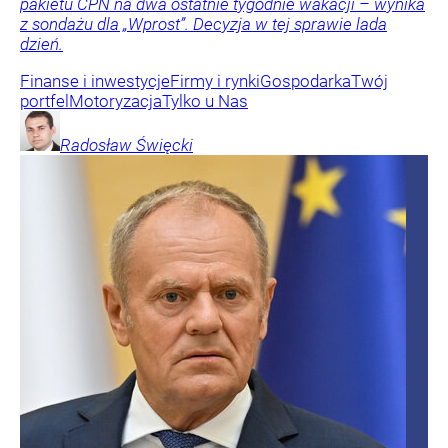
pakietu CPN na dwa ostatnie tygodnie wakacji – wynika
z sondażu dla „Wprost”. Decyzja w tej sprawie lada
dzień.
Finanse i inwestycje
Firmy i rynki
Gospodarka
Twój
portfel
Motoryzacja
Tylko u Nas
Radosław
Święcki