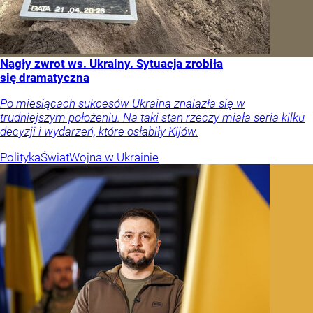
Nagły zwrot ws. Ukrainy. Sytuacja zrobiła
się dramatyczna
Po miesiącach sukcesów Ukraina znalazła się w
trudniejszym położeniu. Na taki stan rzeczy miała seria kilku
decyzji i wydarzeń, które osłabiły Kijów.
Polityka
Świat
Wojna w Ukrainie