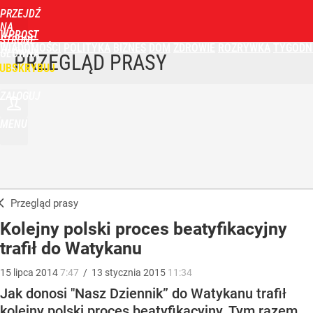
PRZEJDŹ
NA
WPROST
STRONĘ
WIADOMOŚCI
POLITYKA
BIZNES
DOM
ZDROWIE
ROZRYWKA
TYGODN
GŁÓWNĄ
PRZEGLĄD PRASY
UBSKRYBUJ
ZALOGUJ
MENU
Przegląd prasy
Kolejny polski proces beatyfikacyjny
trafił do Watykanu
15
lipca
2014
7:47
/
13
stycznia
2015
11:34
Jak donosi "Nasz Dziennik” do Watykanu trafił
kolejny polski proces beatyfikacyjny. Tym razem