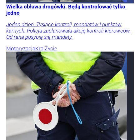
Wielka obława drogówki. Będą kontrolować tylko
jedno
Jeden dzień. Tysiące kontroli, mandatów i punktów
karnych. Policja zaplanowała akcję kontroli kierowców.
Od rana posypią się mandaty.
Motoryzacja
Kraj
Życie