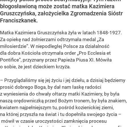
błogosławioną może zostać matka Kazimiera
Gruszczyńska, założycielka Zgromadzenia Sióstr
Franciszkanek.
Matka Kazimiera Gruszczyńska żyła w latach 1848-1927.
Za opiekę nad żołnierzami odtrzymała medal „Za
miłosierdzie”. W niepodległej Polsce za działalność
dla dobra Kościoła otrzymała order „Pro Ecclesia et
Pontifice”, przyznany przez Papieża Piusa XI. Mówiła
o sobie, że jest dzieckiem krzyża.
– Przyglądaliśmy się jej życiu i jej dziełu, a dzisiaj będziemy
prosić dobrego Boga, by dał nam łaskę radości
z wyniesienia do chwały ołtarzy matki Kazimiery, by była
naszą orędowniczką przed Bożym tronem, by była znakiem,
kwiatem najpełniejszym tu, pośród kozienickiej ziemi,
na której przyszła na świat i tu dopełniła swojego życia –
mówił w czasie uroczystości zamknięcia procesu