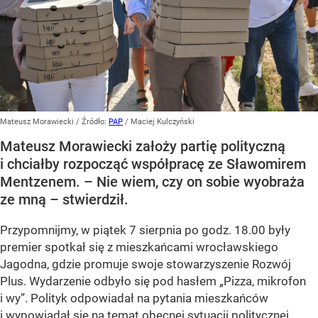
Mateusz Morawiecki
/ Źródło:
PAP
/
Maciej Kulczyński
Mateusz Morawiecki założy partię polityczną
i chciałby rozpocząć współpracę ze Sławomirem
Mentzenem. – Nie wiem, czy on sobie wyobraża
ze mną – stwierdził.
Przypomnijmy, w piątek 7 sierpnia po godz. 18.00 były
premier spotkał się z mieszkańcami wrocławskiego
Jagodna, gdzie promuje swoje stowarzyszenie Rozwój
Plus. Wydarzenie odbyło się pod hasłem
„Pizza, mikrofon
i wy”
. Polityk odpowiadał na pytania mieszkańców
i wypowiadał się na temat obecnej sytuacji politycznej