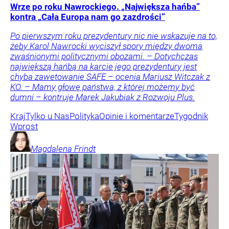
Wrze po roku Nawrockiego. „Największa hańba”
kontra „Cała Europa nam go zazdrości”
Po pierwszym roku prezydentury nic nie wskazuje na to,
żeby Karol Nawrocki wyciszył spory między dwoma
zwaśnionymi politycznymi obozami. – Dotychczas
największą hańbą na karcie jego prezydentury jest
chyba zawetowanie SAFE – ocenia Mariusz Witczak z
KO. – Mamy głowę państwa, z której możemy być
dumni – kontruje Marek Jakubiak z Rozwoju Plus.
Kraj
Tylko u Nas
Polityka
Opinie i komentarze
Tygodnik
Wprost
Magdalena
Frindt