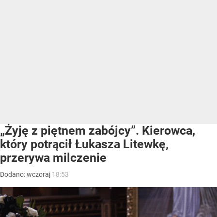
„Żyję z piętnem zabójcy”. Kierowca,
który potrącił Łukasza Litewkę,
przerywa milczenie
Dodano:
wczoraj
18:53