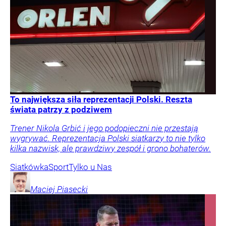
To największa siła reprezentacji Polski. Reszta
świata patrzy z podziwem
Trener Nikola Grbić i jego podopieczni nie przestają
wygrywać. Reprezentacja Polski siatkarzy to nie tylko
kilka nazwisk, ale prawdziwy zespół i grono bohaterów.
Siatkówka
Sport
Tylko u Nas
Maciej
Piasecki