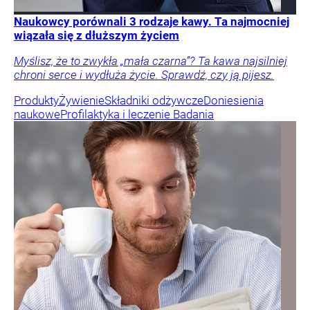
Naukowcy porównali 3 rodzaje kawy. Ta najmocniej
wiązała się z dłuższym życiem
Myślisz, że to zwykła „mała czarna”? Ta kawa najsilniej
chroni serce i wydłuża życie. Sprawdź, czy ją pijesz.
Produkty
Żywienie
Składniki odżywcze
Doniesienia
naukowe
Profilaktyka i leczenie
Badania