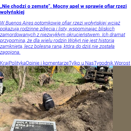
„Nie chodzi o zemstę”. Mocny apel w sprawie ofiar rzezi
wołyńskiej
W Buenos Aires potomkowie ofiar rzezi wołyńskiej wciąż
pokazują rodzinne zdjęcia i listy, wspominając bliskich
zamordowanych z niezwykłym okrucieństwem. Ich dramat
przypomina, że dla wielu rodzin Wołyń nie jest historią
zamkniętą, lecz bolesną raną, która do dziś nie została
zagojona.
Kraj
Polityka
Opinie i komentarze
Tylko u Nas
Tygodnik Wprost