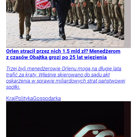
Orlen stracił przez nich 1,5 mld zł? Menedżerom
z czasów Obajtka grozi po 25 lat więzienia
Trzej byli menedżerowie Orlenu mogą na długie lata
trafić za kraty. Właśnie skierowano do sądu akt
oskarżenia w sprawie miliardowych strat państwowej
spółki.
Kraj
Polityka
Gospodarka