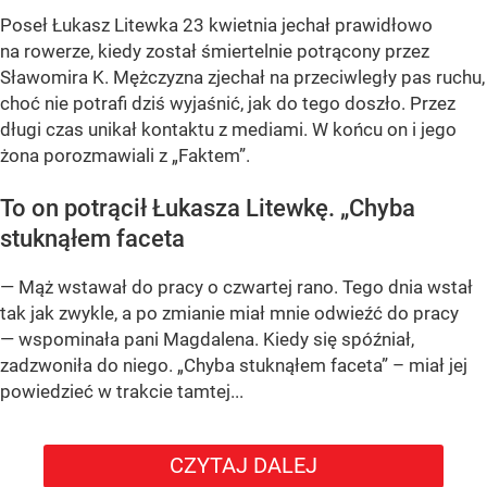
Poseł Łukasz Litewka 23 kwietnia jechał prawidłowo
na rowerze, kiedy został śmiertelnie potrącony przez
Sławomira K. Mężczyzna zjechał na przeciwległy pas ruchu,
choć nie potrafi dziś wyjaśnić, jak do tego doszło. Przez
długi czas unikał kontaktu z mediami. W końcu on i jego
żona porozmawiali z „Faktem”.
To on potrącił Łukasza Litewkę. „Chyba
stuknąłem faceta
— Mąż wstawał do pracy o czwartej rano. Tego dnia wstał
tak jak zwykle, a po zmianie miał mnie odwieźć do pracy
— wspominała pani Magdalena. Kiedy się spóźniał,
zadzwoniła do niego. „Chyba stuknąłem faceta” – miał jej
powiedzieć w trakcie tamtej...
CZYTAJ DALEJ