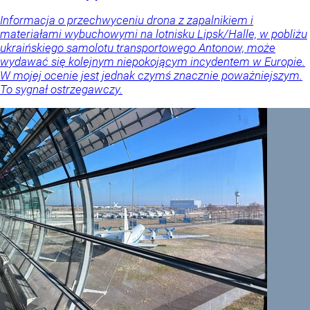
Informacja o przechwyceniu drona z zapalnikiem i
materiałami wybuchowymi na lotnisku Lipsk/Halle, w pobliżu
ukraińskiego samolotu transportowego Antonow, może
wydawać się kolejnym niepokojącym incydentem w Europie.
W mojej ocenie jest jednak czymś znacznie poważniejszym.
To sygnał ostrzegawczy.