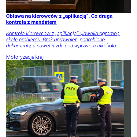
Obława na kierowców z „aplikacją”. Co druga
kontrola z mandatem
Kontrola kierowców z „aplikacją” ujawniła ogromną
skalę problemu. Brak uprawnień, podrobione
dokumenty, a nawet jazda pod wpływem alkoholu.
Motoryzacja
Kraj