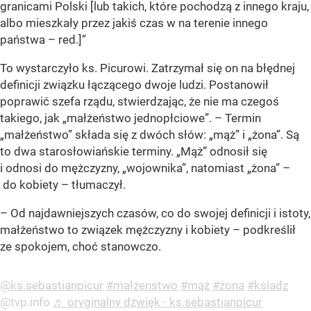
granicami Polski [lub takich, które pochodzą z innego kraju,
albo mieszkały przez jakiś czas w na terenie innego
państwa – red.]”
To wystarczyło ks. Picurowi. Zatrzymał się on na błędnej
definicji związku łączącego dwoje ludzi. Postanowił
poprawić szefa rządu, stwierdzając, że nie ma czegoś
takiego, jak „małżeństwo jednopłciowe”. – Termin
„małżeństwo” składa się z dwóch słów: „mąż” i „żona”. Są
to dwa starosłowiańskie terminy. „Mąż” odnosił się
i odnosi do mężczyzny, „wojownika”, natomiast „żona” –
do kobiety – tłumaczył.
– Od najdawniejszych czasów, co do swojej definicji i istoty,
małżeństwo to związek mężczyzny i kobiety – podkreślił
ze spokojem, choć stanowczo.
@ks.sebastianpicur
#małżenstwo
#mąż
#żona
#ksiadz
@tvp.info
♬ oryginalny dźwięk - ks.sebastianpicur