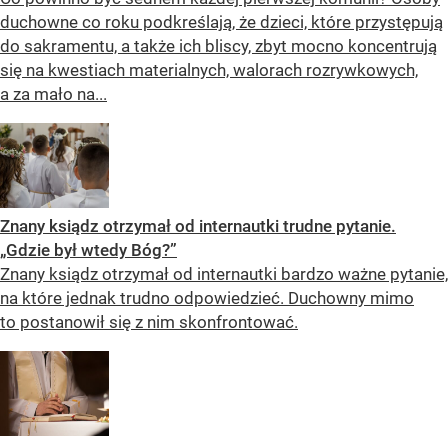
duchowne co roku podkreślają, że dzieci, które przystępują
do sakramentu, a także ich bliscy, zbyt mocno koncentrują
się na kwestiach materialnych, walorach rozrywkowych,
a za mało na...
Znany ksiądz otrzymał od internautki trudne pytanie.
„Gdzie był wtedy Bóg?”
Znany ksiądz otrzymał od internautki bardzo ważne pytanie,
na które jednak trudno odpowiedzieć. Duchowny mimo
to postanowił się z nim skonfrontować.