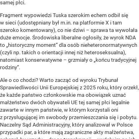
samej płci.
Fragment wypowiedzi Tuska szerokim echem odbił się
w sieci (udostępniany był m.in. na platformie X i tam
szeroko komentowany), co nie dziwi – sprawa ta wywołała
duże emocje. Środowiska liberalne ogłosiły, że wyrok NDA
to „historyczny moment” dla osób nieheteronormatywnych
(czyli np. takich o orientacji innej niż heteroseksualna),
natomiast konserwatywne – grzmiały o „końcu tradycyjnej
rodziny”.
Ale o co chodzi? Warto zacząć od wyroku Trybunał
Sprawiedliwości Unii Europejskiej z 2025 roku, który orzekł,
że każde państwo członkowskie ma obowiązek uznać
małżeństwo dwóch obywateli UE tej samej płci legalnie
zawarte w innym państwie, w którym korzystali oni
z przysługującej im swobody przemieszczania się i pobytu.
Naczelny Sąd Administracyjny, który analizował w Polsce
przypadki par, a które mają zagraniczne akty małżeństwa,