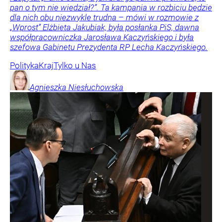
pan o tym nie wiedział?”. Ta kampania w rozbiciu będzie
dla nich obu niezwykle trudna – mówi w rozmowie z
„Wprost” Elżbieta Jakubiak, była posłanka PiS, dawna
współpracowniczka Jarosława Kaczyńskiego i była
szefowa Gabinetu Prezydenta RP Lecha Kaczyńskiego.
Polityka
Kraj
Tylko u Nas
Agnieszka
Niesłuchowska