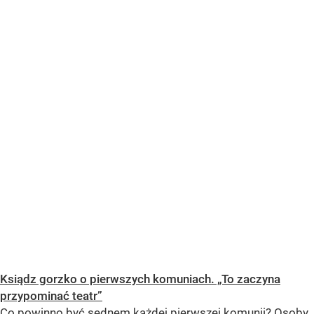
Ksiądz gorzko o pierwszych komuniach. „To zaczyna
przypominać teatr”
Co powinno być sednem każdej pierwszej komunii? Osoby