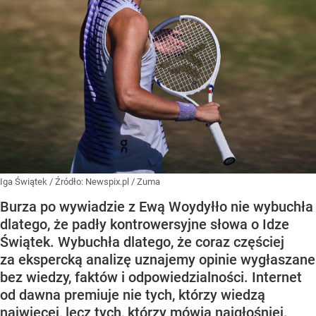
Iga Świątek
/ Źródło:
Newspix.pl
/
Zuma
Burza po wywiadzie z Ewą Woydyłło nie wybuchła
dlatego, że padły kontrowersyjne słowa o Idze
Świątek. Wybuchła dlatego, że coraz częściej
za ekspercką analizę uznajemy opinie wygłaszane
bez wiedzy, faktów i odpowiedzialności. Internet
od dawna premiuje nie tych, którzy wiedzą
najwięcej, lecz tych, którzy mówią najgłośniej.