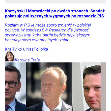
Kaczyński i Morawiecki po dwóch stronach. Sondaż
pokazuje politycznych wygranych po rozpadzie PiS
Rozłam w PiS-ie może sporo zmienić w polskiej
polityce. W sondażu SW Research dla „Wprost”
sprawdziliśmy, która partia będzie największym
beneficjentem ewentualnych zmian.
Kraj
Tylko u Nas
Polityka
Karolina
Trela