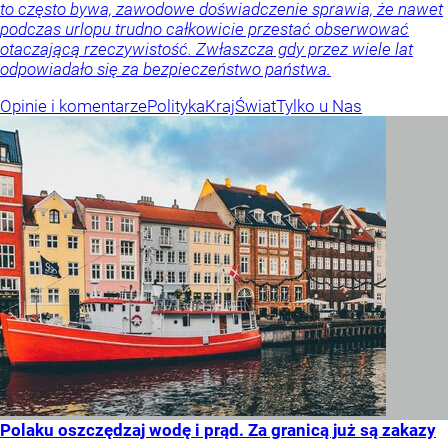
to często bywa, zawodowe doświadczenie sprawia, że nawet
podczas urlopu trudno całkowicie przestać obserwować
otaczającą rzeczywistość. Zwłaszcza gdy przez wiele lat
odpowiadało się za bezpieczeństwo państwa.
Opinie i komentarze
Polityka
Kraj
Świat
Tylko u Nas
Polaku oszczędzaj wodę i prąd. Za granicą już są zakazy