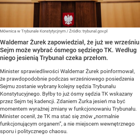
Mównica w Trybunale Konstytycjnym
/ Źródło:
trybunal.gov.pl
Waldemar Żurek zapowiedział, że już we wrześniu
Sejm może wybrać ósmego sędziego TK. Według
niego jesienią Trybunał czeka przełom.
Minister sprawiedliwości Waldemar Żurek poinformował,
że
prawdopodobnie podczas wrześniowego posiedzenia
Sejmu
zostanie wybrany kolejny sędzia Trybunału
Konstytucyjnego. Byłby to już
ósmy sędzia TK wskazany
przez Sejm tej kadencji
. Zdaniem Żurka jesień ma być
momentem wyraźnej zmiany w funkcjonowaniu Trybunału.
Minister ocenił, że TK ma stać się znów
„normalnie
funkcjonującym organem”
, a nie miejscem wewnętrznego
sporu i politycznego chaosu.