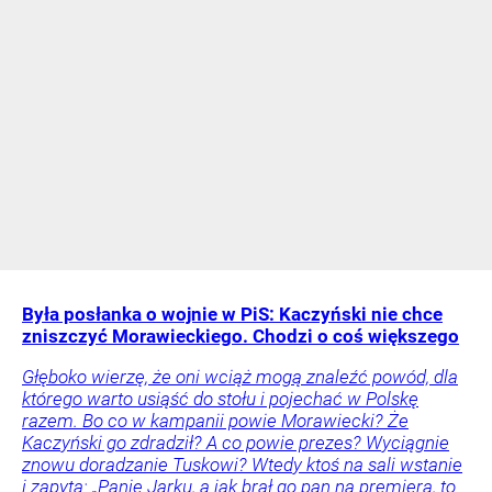
Była posłanka o wojnie w PiS: Kaczyński nie chce
zniszczyć Morawieckiego. Chodzi o coś większego
Głęboko wierzę, że oni wciąż mogą znaleźć powód, dla
którego warto usiąść do stołu i pojechać w Polskę
razem. Bo co w kampanii powie Morawiecki? Że
Kaczyński go zdradził? A co powie prezes? Wyciągnie
znowu doradzanie Tuskowi? Wtedy ktoś na sali wstanie
i zapyta: „Panie Jarku, a jak brał go pan na premiera, to