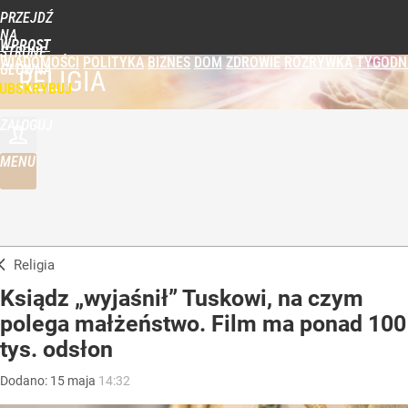
PRZEJDŹ
NA
WPROST
STRONĘ
WIADOMOŚCI
POLITYKA
BIZNES
DOM
ZDROWIE
ROZRYWKA
TYGODN
GŁÓWNĄ
RELIGIA
UBSKRYBUJ
ZALOGUJ
MENU
Religia
Ksiądz „wyjaśnił” Tuskowi, na czym
polega małżeństwo. Film ma ponad 100
tys. odsłon
Dodano:
15
maja
14:32