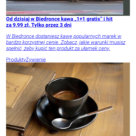
Od dzisiaj w Biedronce kawa „1+1 gratis” i hit
za 9,99 zł. Tylko przez 3 dni
W Biedronce dostaniesz kawę popularnych marek w
bardzo korzystnej cenie. Zobacz, jakie warunki musisz
spełnić, żeby kupić ten produkt za ułamek ceny.
Produkty
Żywienie