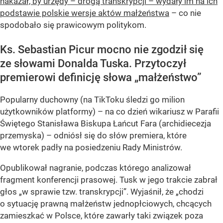
nakazał, by urzędy – drogą transkrypcji – wydały im na ich
podstawie polskie wersje aktów małżeństwa
– co nie
spodobało się prawicowym politykom.
Ks. Sebastian Picur mocno nie zgodził się
ze słowami Donalda Tuska. Przytoczył
premierowi definicję słowa „małżeństwo”
Popularny duchowny (na TikToku śledzi go milion
użytkowników platformy) – na co dzień wikariusz w Parafii
Świętego Stanisława Biskupa Łańcut Fara (archidiecezja
przemyska) – odniósł się do słów premiera, które
we wtorek padły na posiedzeniu Rady Ministrów.
Opublikował nagranie, podczas którego analizował
fragment konferencji prasowej. Tusk w jego trakcie zabrał
głos „w sprawie tzw. transkrypcji”. Wyjaśnił, że „chodzi
o sytuację prawną małżeństw jednopłciowych, chcących
zamieszkać w Polsce, które zawarły taki związek poza