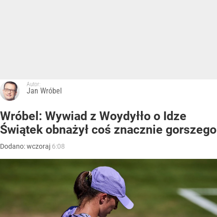
Autor:
Jan Wróbel
Wróbel: Wywiad z Woydyłło o Idze
Świątek obnażył coś znacznie gorszego
Dodano:
wczoraj
6:08