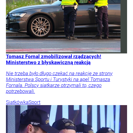
Tomasz Fornal zmobilizował rządzących!
Ministerstwo z błyskawiczną reakcją
Nie trzeba było długo czekać na reakcję ze strony
Ministerstwa Sportu i Turystyki na apel Tomasza
Fornala. Polscy siatkarze otrzymali to, czego
potrzebowali.
Siatkówka
Sport