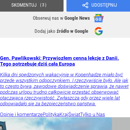
SKOMENTUJ
UDOSTĘPNIJ
3
Obserwuj nas
w
Google News
Dodaj jako
źródło w Google
Gen. Pawlikowski: Przywiozłem cenną lekcję z Danii.
Tego potrzebuje dziś cała Europa
Kilka dni spędzonych wakacyjnie w Kopenhadze miało być
przede wszystkim odpoczynkiem. I rzeczywiście było. Ale jak
to często bywa, zawodowe doświadczenie sprawia, że nawet
podczas urlopu trudno całkowicie przestać obserwować
otaczającą rzeczywistość. Zwłaszcza gdy przez wiele lat
odpowiadało się za bezpieczeństwo państwa.
Opinie i komentarze
Polityka
Kraj
Świat
Tylko u Nas