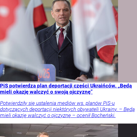
PiS potwierdza plan deportacji części Ukraińców. „Będą
mieli okazję walczyć o swoją ojczyznę”
Potwierdziły się ustalenia mediów ws. planów PiS-u
dotyczących deportacji niektórych obywateli Ukrainy. – Będą
mieli okazję walczyć o ojczyznę – ocenił Bocheński.