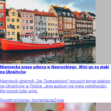
Niemiecka prasa uderza w Nawrockiego. Wini go za ataki
na Ukraińców
Niemiecki dziennik „Die Tageszeitung” poruszył temat ataków
na Ukraińców w Polsce. Jego autorzy nie mają wątpliwości,
kto ponosi tutaj winę.
Świat
Kraj
Opinie i komentarze
Życie