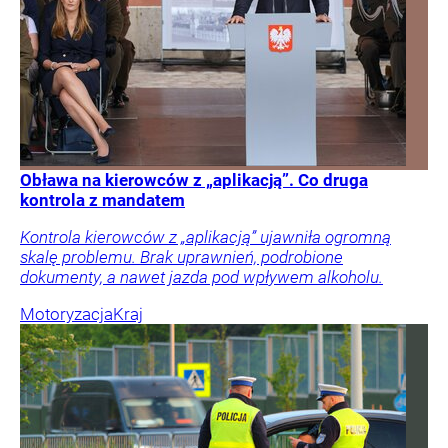
Obława na kierowców z „aplikacją”. Co druga
kontrola z mandatem
Kontrola kierowców z „aplikacją” ujawniła ogromną
skalę problemu. Brak uprawnień, podrobione
dokumenty, a nawet jazda pod wpływem alkoholu.
Motoryzacja
Kraj