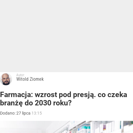
Autor:
Witold Ziomek
Farmacja: wzrost pod presją. co czeka
branżę do 2030 roku?
Dodano:
27
lipca
13:15