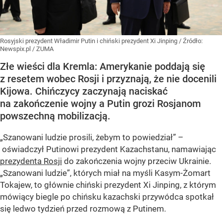
Rosyjski prezydent Władimir Putin i chiński prezydent Xi Jinping
/ Źródło:
Newspix.pl
/
ZUMA
Złe wieści dla Kremla: Amerykanie poddają się
z resetem wobec Rosji i przyznają, że nie docenili
Kijowa. Chińczycy zaczynają naciskać
na zakończenie wojny a Putin grozi Rosjanom
powszechną mobilizacją.
„Szanowani ludzie prosili, żebym to powiedział” –
oświadczył Putinowi prezydent Kazachstanu, namawiając
prezydenta Rosji
do zakończenia wojny przeciw Ukrainie.
„Szanowani ludzie”, których miał na myśli Kasym-Żomart
Tokajew, to głównie chiński prezydent Xi Jinping, z którym
mówiący biegle po chińsku kazachski przywódca spotkał
się ledwo tydzień przed rozmową z Putinem.