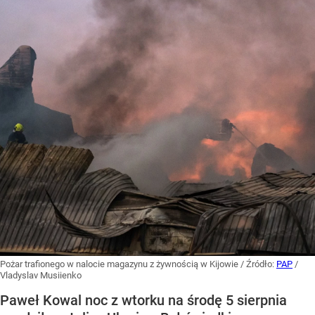
Pożar trafionego w nalocie magazynu z żywnością w Kijowie
/ Źródło:
PAP
/
Vladyslav Musiienko
Paweł Kowal noc z wtorku na środę 5 sierpnia