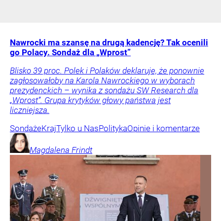
Nawrocki ma szansę na drugą kadencję? Tak ocenili
go Polacy. Sondaż dla „Wprost”
Blisko 39 proc. Polek i Polaków deklaruje, że ponownie
zagłosowałoby na Karola Nawrockiego w wyborach
prezydenckich – wynika z sondażu SW Research dla
„Wprost”. Grupa krytyków głowy państwa jest
liczniejsza.
Sondaże
Kraj
Tylko u Nas
Polityka
Opinie i komentarze
Magdalena
Frindt