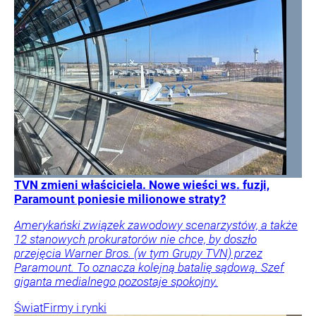
TVN zmieni właściciela. Nowe wieści ws. fuzji,
Paramount poniesie milionowe straty?
Amerykański związek zawodowy scenarzystów, a także
12 stanowych prokuratorów nie chce, by doszło
przejęcia Warner Bros. (w tym Grupy TVN) przez
Paramount. To oznacza kolejną batalię sądową. Szef
giganta medialnego pozostaje spokojny.
Świat
Firmy i rynki