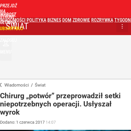
PRZEJDŹ
NA
WPROST
STRONĘ
WIADOMOŚCI
POLITYKA
BIZNES
DOM
ZDROWIE
ROZRYWKA
TYGODN
GŁÓWNĄ
ŚWIAT
UBSKRYBUJ
ZALOGUJ
MENU
Wiadomości
/
Świat
Chirurg „potwór” przeprowadził setki
niepotrzebnych operacji. Usłyszał
wyrok
Dodano:
1
czerwca
2017
14:07