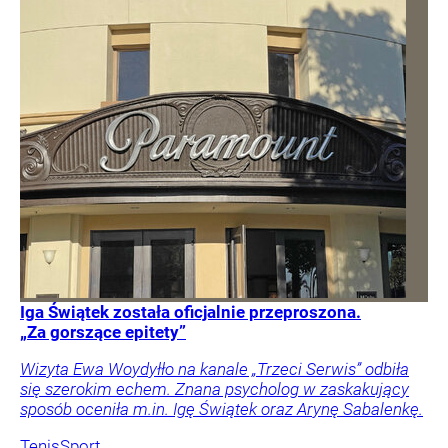
Iga Świątek została oficjalnie przeproszona.
„Za gorszące epitety”
Wizyta Ewa Woydyłło na kanale „Trzeci Serwis” odbiła
się szerokim echem. Znana psycholog w zaskakujący
sposób oceniła m.in. Igę Świątek oraz Arynę Sabalenkę.
Tenis
Sport