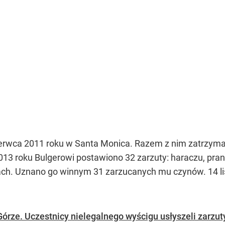
erwca 2011 roku w Santa Monica. Razem z nim zatrzyman
13 roku Bulgerowi postawiono 32 zarzuty: haraczu, prani
ch. Uznano go winnym 31 zarzucanych mu czynów. 14 li
Górze. Uczestnicy nielegalnego wyścigu usłyszeli zarzut