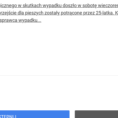
gicznego w skutkach wypadku doszło w sobotę wieczore
rzejście dla pieszych zostały potrącone przez 25-latka. 
e sprawca wypadku...
STĘPNIJ