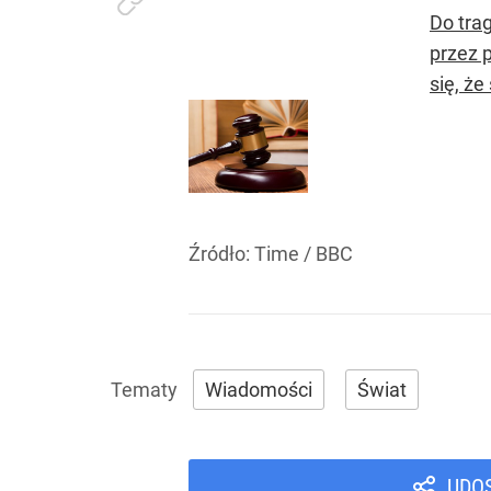
Do tra
przez p
się, ż
Źródło:
Time
/
BBC
Wiadomości
Świat
UDO