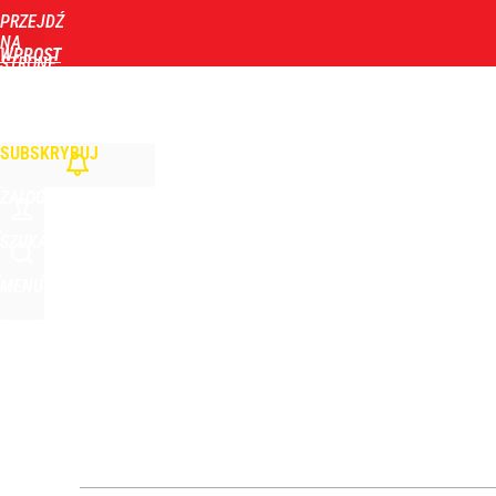
PRZEJDŹ
Udostępnij
0
Skomentuj
NA
WPROST
STRONĘ
GŁÓWNĄ
WIADOMOŚCI
POLITYKA
BIZNES
DOM
ZDROWIE
ROZRYWKA
TYGOD
SUBSKRYBUJ
ZALOGUJ
SZUKAJ
MENU