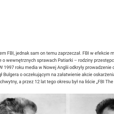
rem FBI, jednak sam on temu zaprzeczał. FBI w efekcie mi
 o wewnętrznych sprawach Patiarki – rodziny przestępc
. W 1997 roku media w Nowej Anglii odkryły prowadzenie
gł Bulgera o oczekującym na załatwienie akcie oskarżenia
chwytny, a przez 12 lat tego okresu był na liście
„FBI The