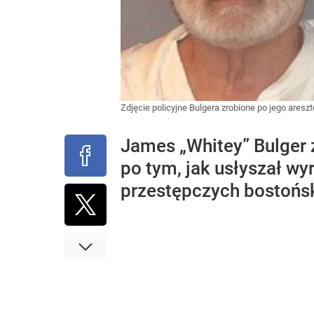
Zdjęcie policyjne Bulgera zrobione po jego aresz
James „Whitey” Bulger z
po tym, jak usłyszał wy
przestępczych bostońskie