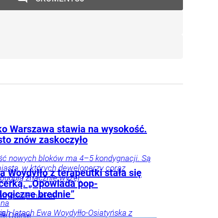
lko Warszawa stawia na wysokość.
sto znów zaskoczyło
ść nowych bloków ma 4–5 kondygnacji. Są
iasta, w których deweloperzy coraz
 Woydyłło z terapeutki stała się
 budują znacznie wyżej.
ncerką. „Opowiada pop-
logiczne brednie”
omości
Finanse
nna
ka
ich latach Ewa Woydyłło-Osiatyńska z
je
Opinie