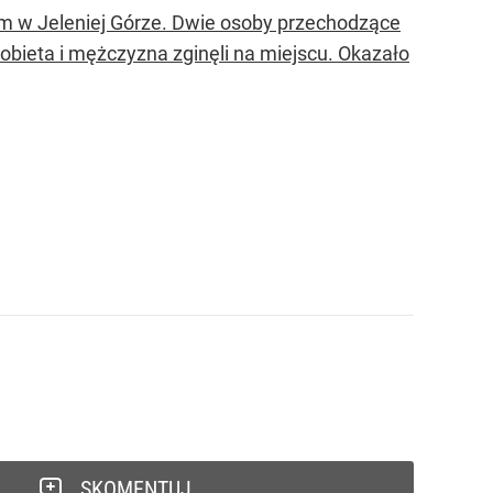
m w Jeleniej Górze. Dwie osoby przechodzące
Kobieta i mężczyzna zginęli na miejscu. Okazało
SKOMENTUJ