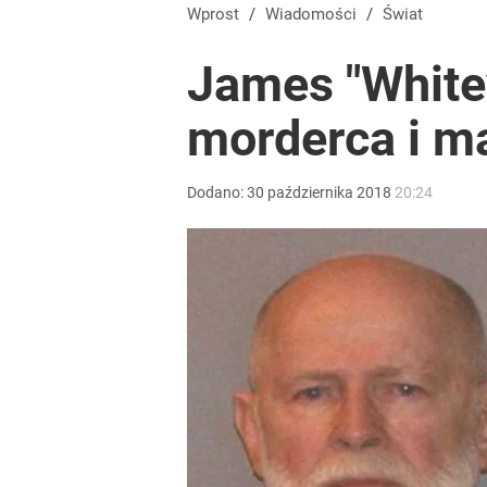
Wprost
/
Wiadomości
/
Świat
James "Whitey
morderca i ma
Dodano:
30
października
2018
20:24