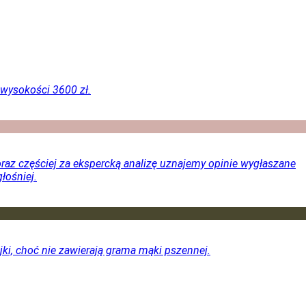
 wysokości 3600 zł.
oraz częściej za ekspercką analizę uznajemy opinie wygłaszane
łośniej.
kejki, choć nie zawierają grama mąki pszennej.