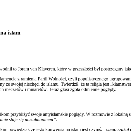
 na islam
dnił to Joram van Klaveren, który w przeszłości był postrzegany jako
mencie z ramienia Partii Wolności, czyli populistycznego ugrupowania,
y ze swojej niechęci do islamu. Twierdził, że ta religia jest „kłamstw
ch meczetów i minaretów. Teraz głosi zgoła odmienne poglądy.
telnikom przybliżyć swoje antyislamskie poglądy. W rozmowie z lokalną
alnie staje się muzułmaninem”
.
kim powiedział, ze jego konwersja na islam jest czymś,
„czego szukał 