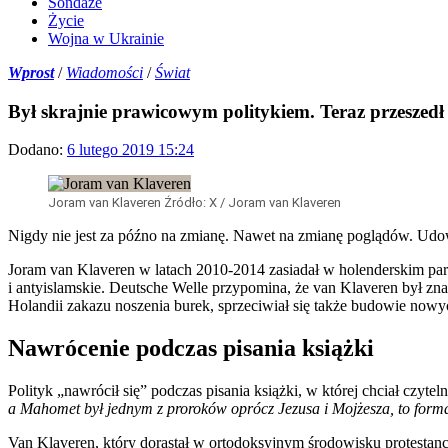
Sondaże
Życie
Wojna w Ukrainie
Wprost
/
Wiadomości
/
Świat
Był skrajnie prawicowym politykiem. Teraz przeszedł
Dodano:
6
lutego
2019
15:24
Joram van Klaveren
Źródło:
X
/
Joram van Klaveren
Nigdy nie jest za późno na zmianę. Nawet na zmianę poglądów. Udowo
Joram van Klaveren w latach 2010-2014 zasiadał w holenderskim parla
i antyislamskie. Deutsche Welle przypomina, że van Klaveren był znan
Holandii zakazu noszenia burek, sprzeciwiał się także budowie nowy
Nawrócenie podczas pisania książki
Polityk „nawrócił się” podczas pisania książki, w której chciał czy
a Mahomet był jednym z proroków oprócz Jezusa i Mojżesza, to form
Van Klaveren, który dorastał w ortodoksyjnym środowisku protestanc