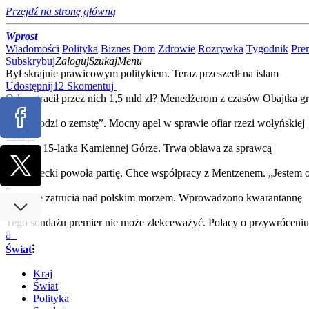
Przejdź na stronę główną
Wprost
Wiadomości
Polityka
Biznes
Dom
Zdrowie
Rozrywka
Tygodnik
Pre
Subskrybuj
Zaloguj
Szukaj
Menu
Był skrajnie prawicowym politykiem. Teraz przeszedł na islam
Udostępnij
12
Skomentuj
Orlen stracił przez nich 1,5 mld zł? Menedżerom z czasów Obajtka gro
4
„Nie chodzi o zemstę”. Mocny apel w sprawie ofiar rzezi wołyńskiej
dodaj
Atak na 15-latka Kamiennej Górze. Trwa obława za sprawcą
dodaj
Morawiecki powoła partię. Chce współpracy z Mentzenem. „Jestem 
2
Masowe zatrucia nad polskim morzem. Wprowadzono kwarantannę
dodaj
Tego sondażu premier nie może zlekceważyć. Polacy o przywrócen
8
Świat
⁝
Kraj
Świat
Polityka