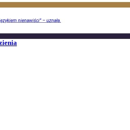
językiem nienawiści” – uznała.
zienia