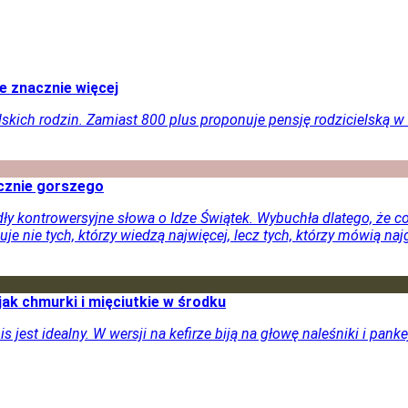
e znacznie więcej
ich rodzin. Zamiast 800 plus proponuje pensję rodzicielską w
acznie gorszego
ły kontrowersyjne słowa o Idze Świątek. Wybuchła dlatego, że c
e nie tych, którzy wiedzą najwięcej, lecz tych, którzy mówią najg
 jak chmurki i mięciutkie w środku
is jest idealny. W wersji na kefirze biją na głowę naleśniki i pan