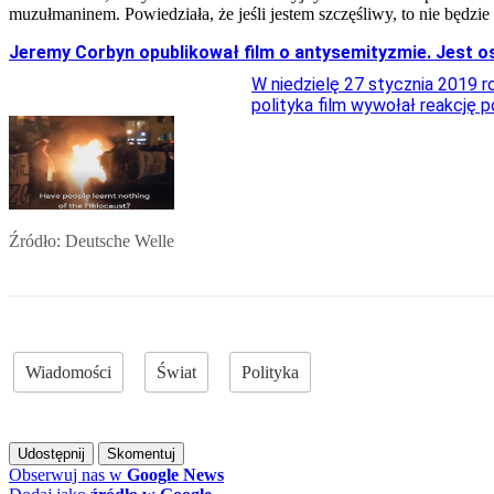
muzułmaninem. Powiedziała, że jeśli jestem szczęśliwy, to nie będz
Jeremy Corbyn opublikował film o antysemityzmie. Jest o
W niedzielę 27 stycznia 2019 r
polityka film wywołał reakcję p
Źródło:
Deutsche Welle
Wiadomości
Świat
Polityka
Udostępnij
Skomentuj
Obserwuj nas
w
Google News