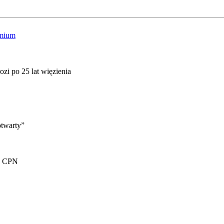
mium
zi po 25 lat więzienia
otwarty”
iu CPN