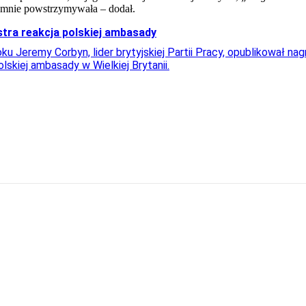
ie mnie powstrzymywała – dodał.
stra reakcja polskiej ambasady
oku Jeremy Corbyn, lider brytyjskiej Partii Pracy, opublikował 
olskiej ambasady w Wielkiej Brytanii.