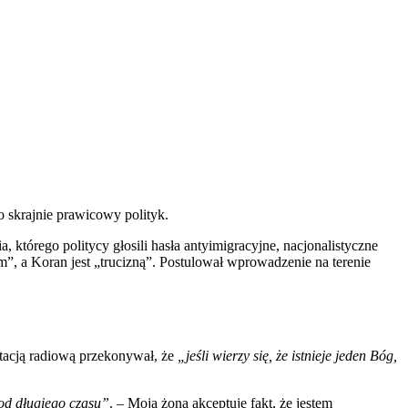
 skrajnie prawicowy polityk.
 którego politycy głosili hasła antyimigracyjne, nacjonalistyczne
em”, a Koran jest „trucizną”. Postulował wprowadzenie na terenie
 stacją radiową przekonywał, że
„jeśli wierzy się, że istnieje jeden Bóg,
od długiego czasu”
. – Moja żona akceptuje fakt, że jestem