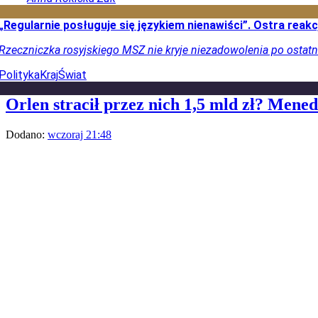
„Regularnie posługuje się językiem nienawiści”. Ostra re
Rzeczniczka rosyjskiego MSZ nie kryje niezadowolenia po ostatn
Polityka
Kraj
Świat
Orlen stracił przez nich 1,5 mld zł? Mene
Dodano:
wczoraj
21:48