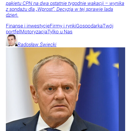
pakietu CPN na dwa ostatnie tygodnie wakacji – wynika
z sondażu dla „Wprost”. Decyzja w tej sprawie lada
dzień.
Finanse i inwestycje
Firmy i rynki
Gospodarka
Twój
portfel
Motoryzacja
Tylko u Nas
Radosław
Święcki