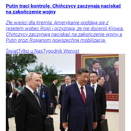
Putin traci kontrolę. Chińczycy zaczynają naciskać
na zakończenie wojny
Złe wieści dla Kremla: Amerykanie poddają się z
resetem wobec Rosji i przyznają, że nie docenili Kijowa.
Chińczycy zaczynają naciskać na zakończenie wojny a
Putin grozi Rosjanom powszechną mobilizacją.
Świat
Tylko u Nas
Tygodnik Wprost