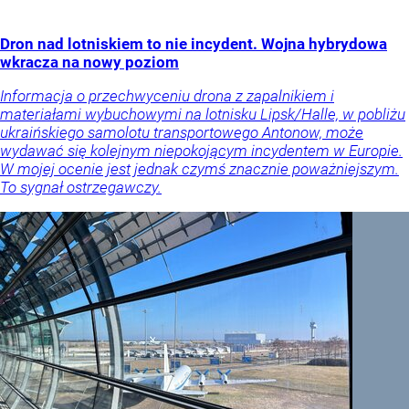
Dron nad lotniskiem to nie incydent. Wojna hybrydowa
wkracza na nowy poziom
Informacja o przechwyceniu drona z zapalnikiem i
materiałami wybuchowymi na lotnisku Lipsk/Halle, w pobliżu
ukraińskiego samolotu transportowego Antonow, może
wydawać się kolejnym niepokojącym incydentem w Europie.
W mojej ocenie jest jednak czymś znacznie poważniejszym.
To sygnał ostrzegawczy.