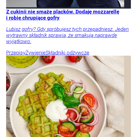
Z cukinii nie smażę placków. Dodaję mozzarellę
i robię chrupiące gofry
Lubisz gofry? Gdy spróbujesz tych przepadniesz. Jeden
wytrawny składnik sprawia, że smakują naprawdę
wyjątkowo.
Przepisy
Żywienie
Składniki odżywcze