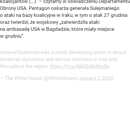
koalicjantów (...)”
– czytamy w oświadczeniu Departamentu
Obrony USA. Pentagon oskarża generała Sulejmaniego
o ataki na bazy koalicyjne w Iraku, w tym o atak 27 grudnia
oraz twierdzi, że wojskowy
„zatwierdziła ataki
na ambasadę USA w Bagdadzie, które miały miejsce
w grudniu”
.
General Soleimani was actively developing plans to attack
American diplomats and service members in Iraq and
throughout the region.
https://t.co/Me5DMvMgSp
— The White House (@WhiteHouse)
January 3, 2020