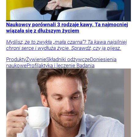
Naukowcy porównali 3 rodzaje kawy. Ta najmocniej
wiązała się z dłuższym życiem
Myślisz, że to zwykła „mała czarna”? Ta kawa najsilniej
chroni serce i wydłuża życie. Sprawdź, czy ją pijesz.
Produkty
Żywienie
Składniki odżywcze
Doniesienia
naukowe
Profilaktyka i leczenie
Badania