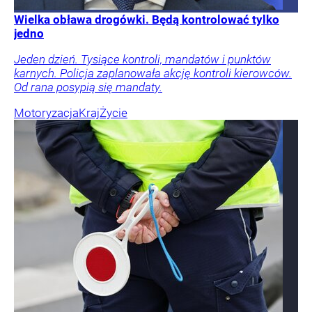
Wielka obława drogówki. Będą kontrolować tylko
jedno
Jeden dzień. Tysiące kontroli, mandatów i punktów
karnych. Policja zaplanowała akcję kontroli kierowców.
Od rana posypią się mandaty.
Motoryzacja
Kraj
Życie