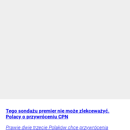
Tego sondażu premier nie może zlekceważyć.
Polacy o przywróceniu CPN
Prawie dwie trzecie Polaków chce przywrócenia