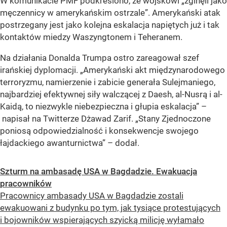
W komunikacie PMF podkreślono, że wojskowi
„zginęli jako
męczennicy w amerykańskim ostrzale”
. Amerykański atak
postrzegany jest jako kolejna eskalacja napiętych już i tak
kontaktów miedzy Waszyngtonem i Teheranem.
Na działania Donalda Trumpa ostro zareagował szef
irańskiej dyplomacji.
„Amerykański akt międzynarodowego
terroryzmu, namierzenie i zabicie generała Sulejmaniego,
najbardziej efektywnej siły walczącej z Daesh, al-Nusrą i al-
Kaidą, to niezwykle niebezpieczna i głupia eskalacja”
–
napisał na Twitterze Dżawad Zarif.
„Stany Zjednoczone
poniosą odpowiedzialność i konsekwencje swojego
łajdackiego awanturnictwa”
– dodał.
Szturm na ambasadę USA w Bagdadzie. Ewakuacja
pracowników
Pracownicy ambasady USA w Bagdadzie zostali
ewakuowani z budynku po tym, jak tysiące protestujących
i bojowników wspierających szyicką milicję wyłamało