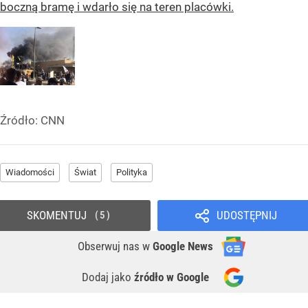
boczną bramę i wdarło się na teren placówki.
Źródło:
CNN
Wiadomości
Świat
Polityka
SKOMENTUJ
UDOSTĘPNIJ
5
Obserwuj nas
w
Google News
Dodaj jako
źródło w Google