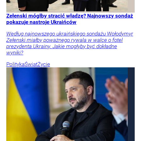
Zełenski mógłby stracić władzę? Najnowszy sondaż
pokazuje nastroje Ukraińców
Według najnowszego ukraińskiego sondażu Wołodymyr
Zełenski miałby poważnego rywala w walce o fotel
prezydenta Ukrainy. Jakie mogłyby być dokładne
wyniki?
Polityka
Świat
Życie