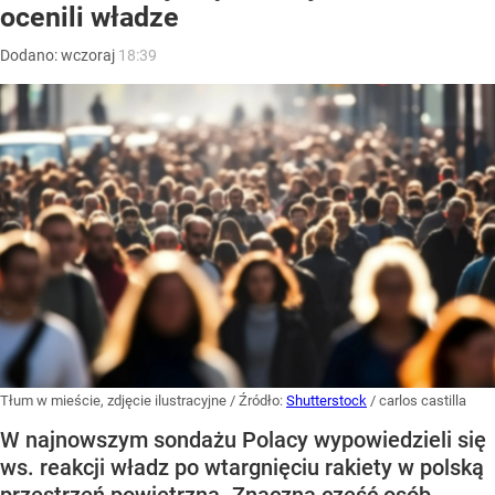
ocenili władze
Dodano:
wczoraj
18:39
Tłum w mieście, zdjęcie ilustracyjne
/ Źródło:
Shutterstock
/
carlos castilla
W najnowszym sondażu Polacy wypowiedzieli się
ws. reakcji władz po wtargnięciu rakiety w polską
przestrzeń powietrzną. Znaczna część osób