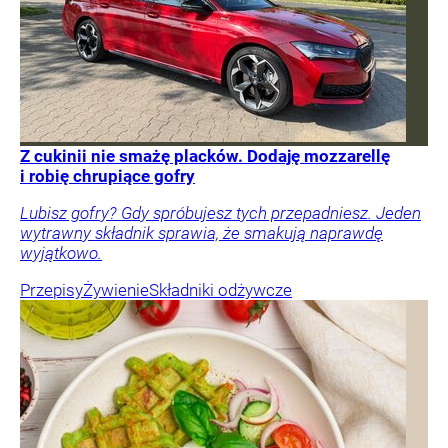
Z cukinii nie smażę placków. Dodaję mozzarellę
i robię chrupiące gofry
Lubisz gofry? Gdy spróbujesz tych przepadniesz. Jeden
wytrawny składnik sprawia, że smakują naprawdę
wyjątkowo.
Przepisy
Żywienie
Składniki odżywcze