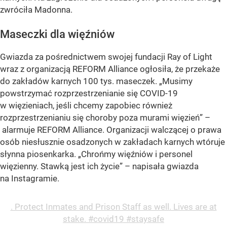
zwróciła Madonna.
Maseczki dla więźniów
Gwiazda za pośrednictwem swojej fundacji Ray of Light
wraz z organizacją REFORM Alliance ogłosiła, że przekaże
do zakładów karnych 100 tys. maseczek.
„Musimy
powstrzymać rozprzestrzenianie się COVID-19
w więzieniach, jeśli chcemy zapobiec również
rozprzestrzenianiu się choroby poza murami więzień”
–
alarmuje REFORM Alliance. Organizacji walczącej o prawa
osób niesłusznie osadzonych w zakładach karnych wtóruje
słynna piosenkarka.
„Chrońmy więźniów i personel
więzienny. Stawką jest ich życie”
– napisała gwiazda
na Instagramie.
. Protect Inmates and Prison Staff as well. Lives are at
stake. #covid19 #staysafe