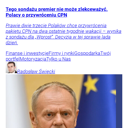
Tego sondażu premier nie może zlekceważyć.
Polacy o przywróceniu CPN
Prawie dwie trzecie Polaków chce przywrócenia
pakietu CPN na dwa ostatnie tygodnie wakacji – wynika
z sondażu dla „Wprost”. Decyzja w tej sprawie lada
dzień.
Finanse i inwestycje
Firmy i rynki
Gospodarka
Twój
portfel
Motoryzacja
Tylko u Nas
Radosław
Święcki