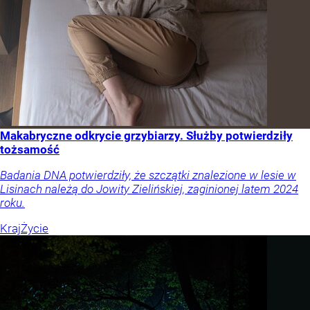
Makabryczne odkrycie grzybiarzy. Służby potwierdziły
tożsamość
Badania DNA potwierdziły, że szczątki znalezione w lesie w
Lisinach należą do Jowity Zielińskiej, zaginionej latem 2024
roku.
Kraj
Życie