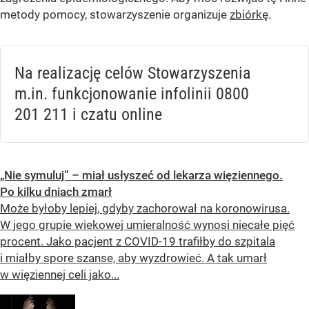
metody pomocy, stowarzyszenie organizuje
zbiórkę
.
Na realizację celów Stowarzyszenia
m.in. funkcjonowanie infolinii 0800
201 211 i czatu online
„Nie symuluj” – miał usłyszeć od lekarza więziennego.
Po kilku dniach zmarł
Może byłoby lepiej, gdyby zachorował na koronowirusa.
W jego grupie wiekowej umieralność wynosi niecałe pięć
procent. Jako pacjent z COVID-19 trafiłby do szpitala
i miałby spore szanse, aby wyzdrowieć. A tak umarł
w więziennej celi jako...