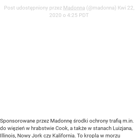
Post udostępniony przez
Madonna
(@madonna)
Kwi 22,
2020 o 4:25 PDT
Sponsorowane przez Madonnę środki ochrony trafią m.in.
do więzień w hrabstwie Cook, a także w stanach Luizjana,
Illinois, Nowy Jork czy Kalifornia. To kropla w morzu