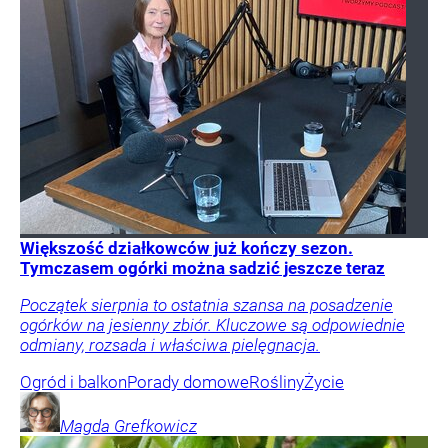
Większość działkowców już kończy sezon.
Tymczasem ogórki można sadzić jeszcze teraz
Początek sierpnia to ostatnia szansa na posadzenie
ogórków na jesienny zbiór. Kluczowe są odpowiednie
odmiany, rozsada i właściwa pielęgnacja.
Ogród i balkon
Porady domowe
Rośliny
Życie
Magda
Grefkowicz