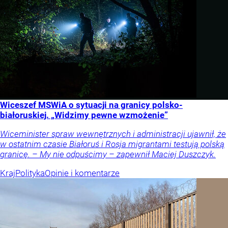
Wiceszef MSWiA o sytuacji na granicy polsko-
białoruskiej. „Widzimy pewne wzmożenie”
Wiceminister spraw wewnętrznych i administracji ujawnił, że
w ostatnim czasie Białoruś i Rosja migrantami testują polską
granicę. – My nie odpuścimy – zapewnił Maciej Duszczyk.
Kraj
Polityka
Opinie i komentarze