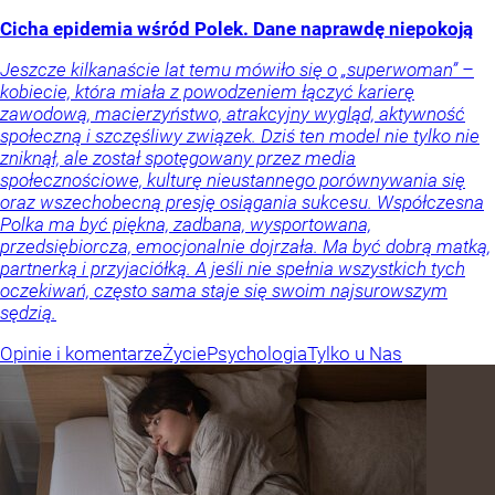
Cicha epidemia wśród Polek. Dane naprawdę niepokoją
Jeszcze kilkanaście lat temu mówiło się o „superwoman” –
kobiecie, która miała z powodzeniem łączyć karierę
zawodową, macierzyństwo, atrakcyjny wygląd, aktywność
społeczną i szczęśliwy związek. Dziś ten model nie tylko nie
zniknął, ale został spotęgowany przez media
społecznościowe, kulturę nieustannego porównywania się
oraz wszechobecną presję osiągania sukcesu. Współczesna
Polka ma być piękna, zadbana, wysportowana,
przedsiębiorcza, emocjonalnie dojrzała. Ma być dobrą matką,
partnerką i przyjaciółką. A jeśli nie spełnia wszystkich tych
oczekiwań, często sama staje się swoim najsurowszym
sędzią.
Opinie i komentarze
Życie
Psychologia
Tylko u Nas