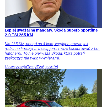
Lepiej uważaj na mandaty. Skoda Superb Sportline
2.0 TSI 265 KM
Ma 265 KM, napęd na 4 koła, wygląda prawie jak
rodzinna limuzyna, a osiągami może konkurować z hot
hatchami. To nie pierwsza Skoda, która potrafi
zaskoczyć nie tylko wymiarami.
Motoryzacja
Testy
Twój portfel