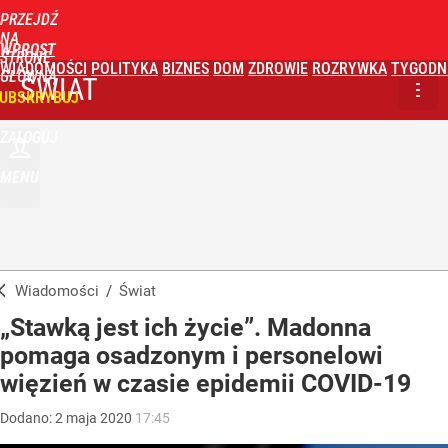
PRZEJDŹ
NA
WPROST
STRONĘ
WIADOMOŚCI
POLITYKA
BIZNES
DOM
ZDROWIE
ROZRYWKA
TYGODN
GŁÓWNĄ
ŚWIAT
UBSKRYBUJ
ZALOGUJ
MENU
Wiadomości
/
Świat
„Stawką jest ich życie”. Madonna
pomaga osadzonym i personelowi
więzień w czasie epidemii COVID-19
Dodano:
2
maja
2020
17:45