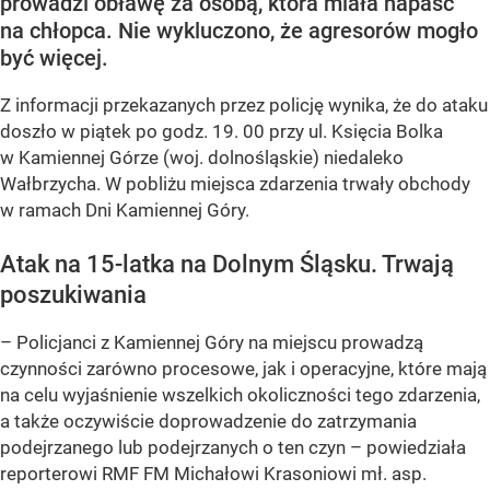
prowadzi obławę za osobą, która miała napaść
na chłopca. Nie wykluczono, że agresorów mogło
być więcej.
Z informacji przekazanych przez policję wynika, że do ataku
doszło w piątek po godz. 19. 00 przy ul. Księcia Bolka
w Kamiennej Górze (woj. dolnośląskie) niedaleko
Wałbrzycha. W pobliżu miejsca zdarzenia trwały obchody
w ramach Dni Kamiennej Góry.
Atak na 15-latka na Dolnym Śląsku. Trwają
poszukiwania
– Policjanci z Kamiennej Góry na miejscu prowadzą
czynności zarówno procesowe, jak i operacyjne, które mają
na celu wyjaśnienie wszelkich okoliczności tego zdarzenia,
a także oczywiście doprowadzenie do zatrzymania
podejrzanego lub podejrzanych o ten czyn – powiedziała
reporterowi RMF FM Michałowi Krasoniowi mł. asp.