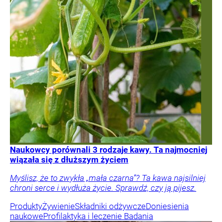
Naukowcy porównali 3 rodzaje kawy. Ta najmocniej
wiązała się z dłuższym życiem
Myślisz, że to zwykła „mała czarna”? Ta kawa najsilniej
chroni serce i wydłuża życie. Sprawdź, czy ją pijesz.
Produkty
Żywienie
Składniki odżywcze
Doniesienia
naukowe
Profilaktyka i leczenie
Badania