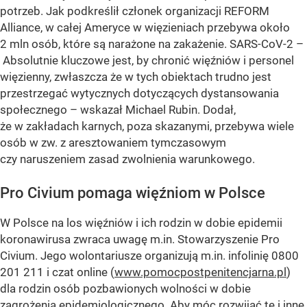
potrzeb. Jak podkreślił członek organizacji REFORM
Alliance, w całej Ameryce w więzieniach przebywa około
2 mln osób, które są narażone na zakażenie. SARS-CoV-2 –
Absolutnie kluczowe jest, by chronić więźniów i personel
więzienny, zwłaszcza że w tych obiektach trudno jest
przestrzegać wytycznych dotyczących dystansowania
społecznego – wskazał Michael Rubin. Dodał,
że w zakładach karnych, poza skazanymi, przebywa wiele
osób w zw. z aresztowaniem tymczasowym
czy naruszeniem zasad zwolnienia warunkowego.
Pro Civium pomaga więźniom w Polsce
W Polsce na los więźniów i ich rodzin w dobie epidemii
koronawirusa zwraca uwagę m.in. Stowarzyszenie Pro
Civium. Jego wolontariusze organizują m.in. infolinię 0800
201 211 i czat online (
www.pomocpostpenitencjarna.pl
)
dla rodzin osób pozbawionych wolności w dobie
zagrożenia epidemiologicznego. Aby móc rozwijać tę i inne