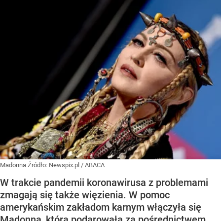
Madonna
Źródło:
Newspix.pl
/
ABACA
W trakcie pandemii koronawirusa z problemami
zmagają się także więzienia. W pomoc
amerykańskim zakładom karnym włączyła się
Madonna, która podarowała za pośrednictwem