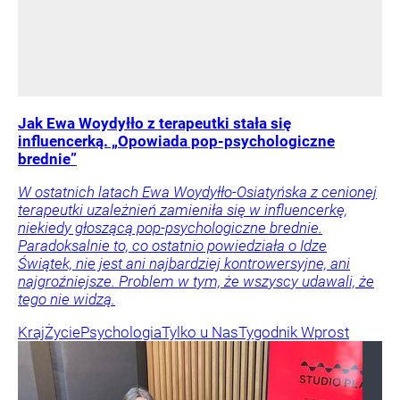
Jak Ewa Woydyłło z terapeutki stała się
influencerką. „Opowiada pop-psychologiczne
brednie”
W ostatnich latach Ewa Woydyłło-Osiatyńska z cenionej
terapeutki uzależnień zamieniła się w influencerkę,
niekiedy głoszącą pop-psychologiczne brednie.
Paradoksalnie to, co ostatnio powiedziała o Idze
Świątek, nie jest ani najbardziej kontrowersyjne, ani
najgroźniejsze. Problem w tym, że wszyscy udawali, że
tego nie widzą.
Kraj
Życie
Psychologia
Tylko u Nas
Tygodnik Wprost