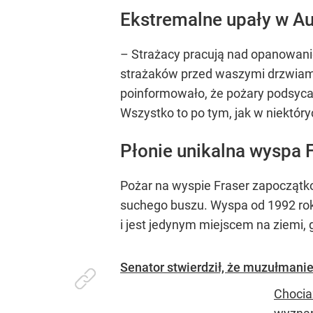
Ekstremalne upały w Aus
– Strażacy pracują nad opanowanie
strażaków przed waszymi drzwiami
poinformowało, że pożary podsycać 
Wszystko to po tym, jak w niektór
Płonie unikalna wyspa 
Pożar na wyspie Fraser zapoczątko
suchego buszu. Wyspa od 1992 rok
i jest jedynym miejscem na ziemi,
Senator stwierdził, że muzułmanie
Chocia