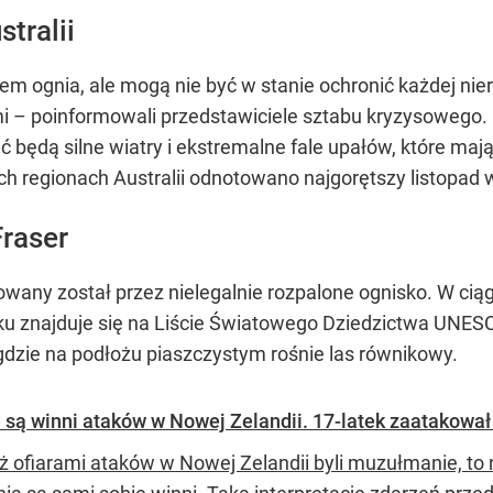
tralii
m ognia, ale mogą nie być w stanie ochronić każdej nie
 – poinformowali przedstawiciele sztabu kryzysowego. 
będą silne wiatry i ekstremalne fale upałów, które mają 
ych regionach Australii odnotowano najgorętszy listopad
Fraser
wany został przez nielegalnie rozpalone ognisko. W ciąg
u znajduje się na Liście Światowego Dziedzictwa UNES
 gdzie na podłożu piaszczystym rośnie las równikowy.
 są winni ataków w Nowej Zelandii. 17-latek zaatakował 
ż ofiarami ataków w Nowej Zelandii byli muzułmanie, to n