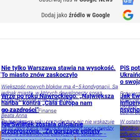
Dodaj jako
źródło w Google
Nie tylko Warszawa stawia na wysokość.
PiS pot
”
To miasto znów zaskoczyło
Ukraiń
o swoj
Większość nowych bloków ma 4–5 kondygnacji. Są
jednak miasta, w których deweloperzy coraz
Potwierd
Wrze po roku Nawrockiego. „Największa
Jak Ewa
częściej budują znacznie wyżej.
dotycząc
hańba” kontra „Cała Europa nam
influe
Ukrainy.
go zazdrości”
psycho
Nieruchomości
Finanse
ocenił B
Beata Anna
i
Święcicka
Po pierwszym roku prezydentury nic nie wskazuje
W ostatn
inwestycje
Opinie
Iga Świątek została oficjalnie
na to, żeby Karol Nawrocki wyciszył spory między
cenionej
i komentarze
przeproszona. „Za gorszące epitety”
dwoma zwaśnionymi politycznymi obozami. –
influenc