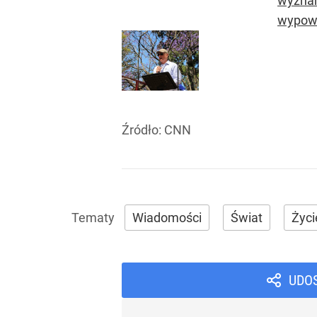
wyznan
wypowi
Źródło:
CNN
Wiadomości
Świat
Życi
UDO