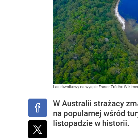
Las równikowy na wyspie Fraser
Źródło:
Wikime
W Australii strażacy zm
na popularnej wśród tu
listopadzie w historii.