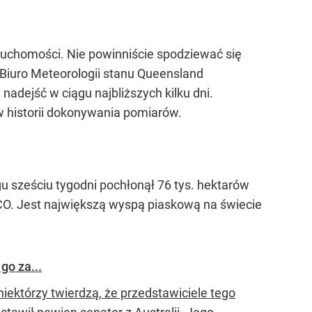
ruchomości. Nie powinniście spodziewać się
Biuro Meteorologii stanu Queensland
nadejść w ciągu najbliższych kilku dni.
 w historii dokonywania pomiarów.
u sześciu tygodni pochłonął 76 tys. hektarów
CO. Jest największą wyspą piaskową na świecie
go za...
iektórzy twierdzą, że przedstawiciele tego