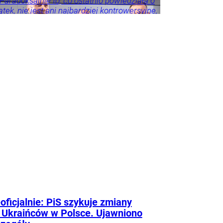
 Paradoksalnie to, co ostatnio powiedziała o
tek, nie jest ani najbardziej kontrowersyjne,
roźniejsze. Problem w tym, że wszyscy
 że tego nie widzą.
oficjalnie: PiS szykuje zmiany
 Ukraińców w Polsce. Ujawniono