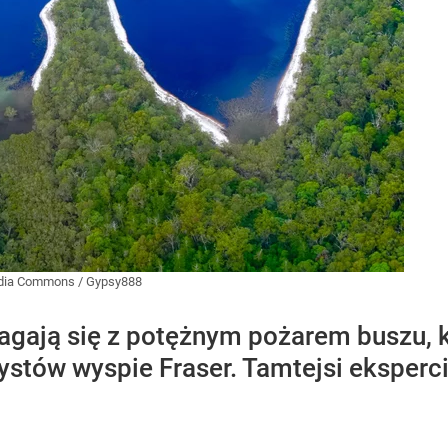
dia Commons
/
Gypsy888
agają się z potężnym pożarem buszu, k
rystów wyspie Fraser. Tamtejsi eksperc