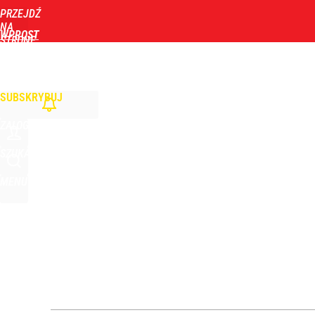
PRZEJDŹ
Udostępnij
0
Skomentuj
NA
WPROST
STRONĘ
GŁÓWNĄ
WIADOMOŚCI
POLITYKA
BIZNES
DOM
ZDROWIE
ROZRYWKA
TYGOD
Wrze po roku Nawrockiego. „Największa hańba” ko
SUBSKRYBUJ
15
ZALOGUJ
Nie tylko Warszawa stawia na wysokość. To mias
SZUKAJ
MENU
dodaj
Farmacja: wzrost pod presją. co czeka branżę do 
dodaj