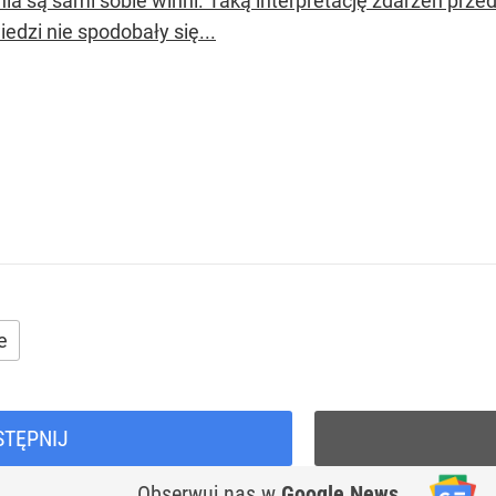
ia są sami sobie winni. Taką interpretację zdarzeń przed
edzi nie spodobały się...
e
STĘPNIJ
Obserwuj nas
w
Google News