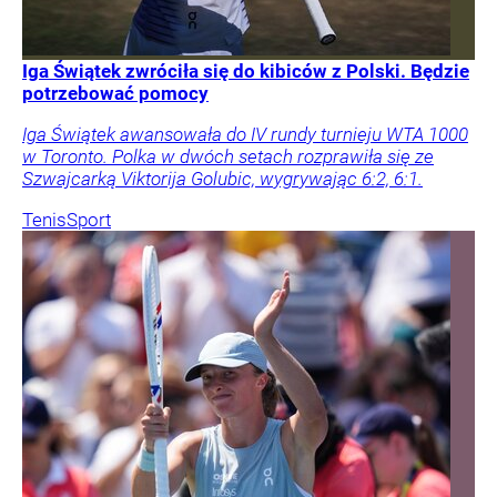
Iga Świątek zwróciła się do kibiców z Polski. Będzie
potrzebować pomocy
Iga Świątek awansowała do IV rundy turnieju WTA 1000
w Toronto. Polka w dwóch setach rozprawiła się ze
Szwajcarką Viktorija Golubic, wygrywając 6:2, 6:1.
Tenis
Sport