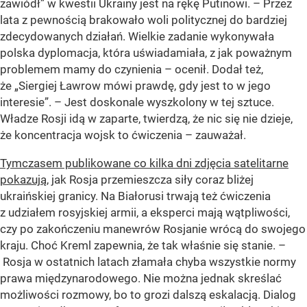
zawiódł” w kwestii Ukrainy jest na rękę Putinowi. – Przez
lata z pewnością brakowało woli politycznej do bardziej
zdecydowanych działań. Wielkie zadanie wykonywała
polska dyplomacja, która uświadamiała, z jak poważnym
problemem mamy do czynienia – ocenił. Dodał też,
że „Siergiej Ławrow mówi prawdę, gdy jest to w jego
interesie”. – Jest doskonale wyszkolony w tej sztuce.
Władze Rosji idą w zaparte, twierdzą, że nic się nie dzieje,
że koncentracja wojsk to ćwiczenia – zauważał.
Tymczasem publikowane co kilka dni zdjęcia satelitarne
pokazują
, jak Rosja przemieszcza siły coraz bliżej
ukraińskiej granicy. Na Białorusi trwają też ćwiczenia
z udziałem rosyjskiej armii, a eksperci mają wątpliwości,
czy po zakończeniu manewrów Rosjanie wrócą do swojego
kraju. Choć Kreml zapewnia, że tak właśnie się stanie. –
Rosja w ostatnich latach złamała chyba wszystkie normy
prawa międzynarodowego. Nie można jednak skreślać
możliwości rozmowy, bo to grozi dalszą eskalacją. Dialog