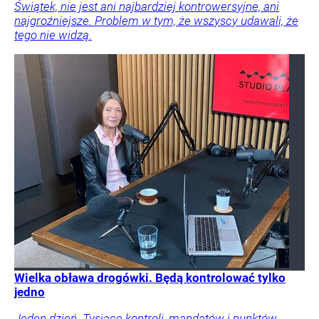
Świątek, nie jest ani najbardziej kontrowersyjne, ani
najgroźniejsze. Problem w tym, że wszyscy udawali, że
tego nie widzą.
Wielka obława drogówki. Będą kontrolować tylko
jedno
Jeden dzień. Tysiące kontroli, mandatów i punktów