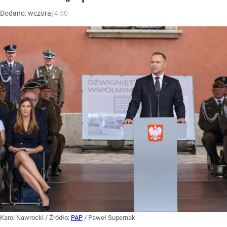
Dodano:
wczoraj
4:50
Karol Nawrocki
/ Źródło:
PAP
/
Paweł Supernak