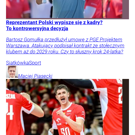
Reprezentant Polski wypisze się z kadry?
To kontrowersyjna decyzja
Bartosz Gomułka przedłużył umowę z PGE Projektem
Warszawa. Atakujący podpisał kontrakt ze stołecznym
klubem aż do 2029 roku. Czy to słuszny krok 24-latka?
Siatkówka
Sport
Maciej
Piasecki