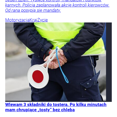
karnych. Policja zaplanowała akcję kontroli kierowców.
Od rana posypią się mandaty.
Motoryzacja
Kraj
Życie
Wlewam 3 składniki do tostera. Po kilku minutach
mam chrupiące „tosty” bez chleba