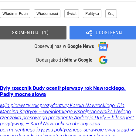
Władimir Putin
Wiadomości
Świat
Polityka
Kraj
SKOMENTUJ
UDOSTĘPNIJ
1
Obserwuj nas
w
Google News
Dodaj jako
źródło w Google
Były rzecznik Dudy ocenił pierwszy rok Nawrockiego.
Padły mocne słowa
Mija pierwszy rok prezydentury Karola Nawrockiego. Dla
Marcina Kędryny – wieloletniego współpracownika i byłego
rzecznika prasowego prezydenta Andrzeja Dudy – bilans jest
pozytywny: – Karol Nawrocki na obecny czas
permanentnego kryzysu politycznego sprawuje swój urząd w
sposób dojrzały i adekwatny do wyzwań – akcentuje.