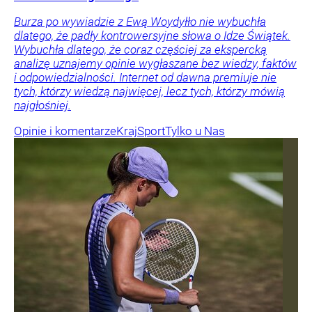
Burza po wywiadzie z Ewą Woydyłło nie wybuchła
dlatego, że padły kontrowersyjne słowa o Idze Świątek.
Wybuchła dlatego, że coraz częściej za ekspercką
analizę uznajemy opinie wygłaszane bez wiedzy, faktów
i odpowiedzialności. Internet od dawna premiuje nie
tych, którzy wiedzą najwięcej, lecz tych, którzy mówią
najgłośniej.
Opinie i komentarze
Kraj
Sport
Tylko u Nas