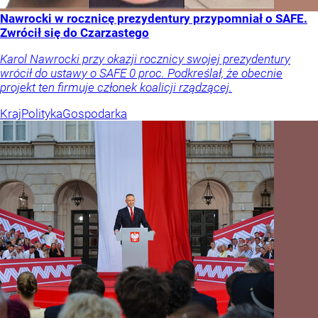
Nawrocki w rocznicę prezydentury przypomniał o SAFE.
Zwrócił się do Czarzastego
Karol Nawrocki przy okazji rocznicy swojej prezydentury
wrócił do ustawy o SAFE 0 proc. Podkreślał, że obecnie
projekt ten firmuje członek koalicji rządzącej.
Kraj
Polityka
Gospodarka