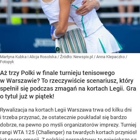
Martyna Kubka i Alicja Rosolska
/ Źródło:
Newspix.pl
/
Anna Klepaczko /
Fotopyk
Aż trzy Polki w finale turnieju tenisowego
w Warszawie? To rzeczywiście scenariusz, który
spełnił się podczas zmagań na kortach Legii. Gra
o tytuł już w piątek!
Rywalizacja na kortach Legii Warszawa trwa od kilku dni
i trzeba przyznać, że ostatecznie poukładał się bardzo
dobrze, na pewno po myśli organizatorów imprezy. Turniej
rangi WTA 125 (Challenger) na twardych kortach przyniósł
już sporo emocji. Z polskiej perspektywy, te największe są