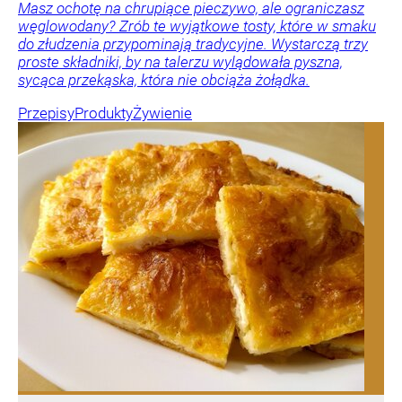
Masz ochotę na chrupiące pieczywo, ale ograniczasz
węglowodany? Zrób te wyjątkowe tosty, które w smaku
do złudzenia przypominają tradycyjne. Wystarczą trzy
proste składniki, by na talerzu wylądowała pyszna,
sycąca przekąska, która nie obciąża żołądka.
Przepisy
Produkty
Żywienie