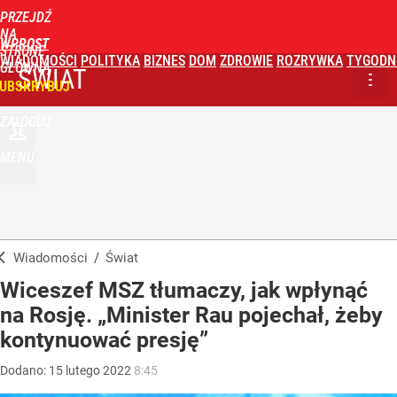
PRZEJDŹ
NA
WPROST
STRONĘ
WIADOMOŚCI
POLITYKA
BIZNES
DOM
ZDROWIE
ROZRYWKA
TYGODN
GŁÓWNĄ
ŚWIAT
UBSKRYBUJ
ZALOGUJ
MENU
Wiadomości
/
Świat
Wiceszef MSZ tłumaczy, jak wpłynąć
na Rosję. „Minister Rau pojechał, żeby
kontynuować presję”
Dodano:
15
lutego
2022
8:45