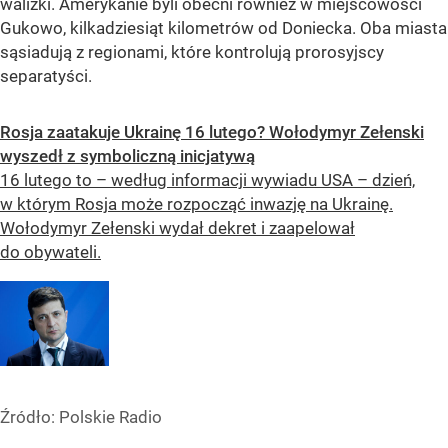
walizki. Amerykanie byli obecni również w miejscowości
Gukowo, kilkadziesiąt kilometrów od Doniecka. Oba miasta
sąsiadują z regionami, które kontrolują prorosyjscy
separatyści.
Rosja zaatakuje Ukrainę 16 lutego? Wołodymyr Zełenski
wyszedł z symboliczną inicjatywą
16 lutego to – według informacji wywiadu USA – dzień,
w którym Rosja może rozpocząć inwazję na Ukrainę.
Wołodymyr Zełenski wydał dekret i zaapelował
do obywateli.
Źródło:
Polskie Radio