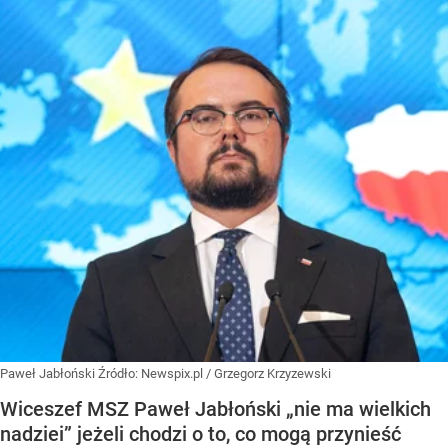
Paweł Jabłoński
Źródło:
Newspix.pl
/
Grzegorz Krzyzewski
Wiceszef MSZ Paweł Jabłoński „nie ma wielkich
nadziei” jeżeli chodzi o to, co mogą przynieść