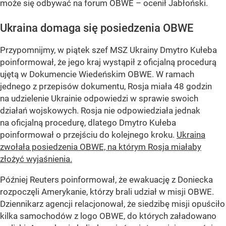
może się odbywać na forum OBWE – ocenił Jabłoński.
Ukraina domaga się posiedzenia OBWE
Przypomnijmy, w piątek szef MSZ Ukrainy Dmytro Kułeba
poinformował, że jego kraj wystąpił z oficjalną procedurą
ujętą w Dokumencie Wiedeńskim OBWE. W ramach
jednego z przepisów dokumentu, Rosja miała 48 godzin
na udzielenie Ukrainie odpowiedzi w sprawie swoich
działań wojskowych. Rosja nie odpowiedziała jednak
na oficjalną procedurę, dlatego Dmytro Kułeba
poinformował o przejściu do kolejnego kroku.
Ukraina
zwołała posiedzenia OBWE, na którym Rosja miałaby
złożyć wyjaśnienia.
Później Reuters poinformował, że ewakuację z Doniecka
rozpoczęli Amerykanie, którzy brali udział w misji OBWE.
Dziennikarz agencji relacjonował, że siedzibę misji opuściło
kilka samochodów z logo OBWE, do których załadowano