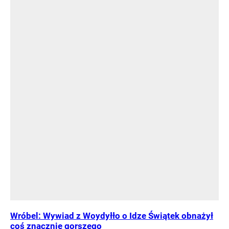
Wróbel: Wywiad z Woydyłło o Idze Świątek obnażył
coś znacznie gorszego