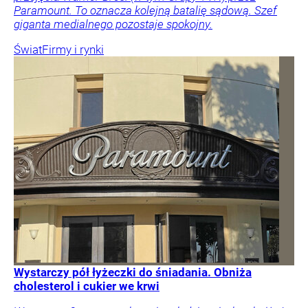
Paramount. To oznacza kolejną batalię sądową. Szef
giganta medialnego pozostaje spokojny.
Świat
Firmy i rynki
Wystarczy pół łyżeczki do śniadania. Obniża
cholesterol i cukier we krwi