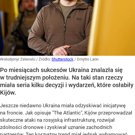
Wołodymyr Zełenski
/ Źródło:
Shutterstock
/
Dmytro Larin
Po miesiącach sukcesów Ukraina znalazła się
w trudniejszym położeniu. Na taki stan rzeczy
miała seria kilku decyzji i wydarzeń, które osłabiły
Kijów.
Jeszcze niedawno Ukraina miała odzyskiwać inicjatywę
na froncie. Jak opisuje "The Atlantic", Kijów przeprowadzał
skuteczne ataki na rosyjską infrastrukturę, rozwijał
zdolności dronowe i zyskiwał uznanie zachodnich
partnerów. Ten korzystny trend miał jednak wyhamować