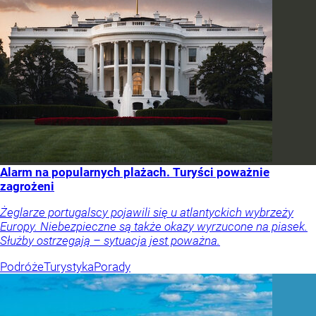
Alarm na popularnych plażach. Turyści poważnie
zagrożeni
Żeglarze portugalscy pojawili się u atlantyckich wybrzeży
Europy. Niebezpieczne są także okazy wyrzucone na piasek.
Służby ostrzegają – sytuacja jest poważna.
Podróże
Turystyka
Porady