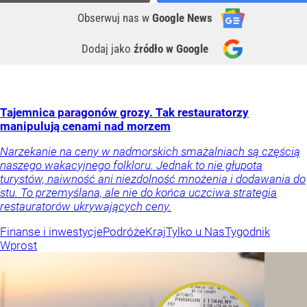
Obserwuj nas
w
Google News
Dodaj jako
źródło w Google
Tajemnica paragonów grozy. Tak restauratorzy
manipulują cenami nad morzem
Narzekanie na ceny w nadmorskich smażalniach są częścią
naszego wakacyjnego folkloru. Jednak to nie głupota
turystów, naiwność ani niezdolność mnożenia i dodawania do
stu. To przemyślana, ale nie do końca uczciwa strategia
restauratorów ukrywających ceny.
Finanse i inwestycje
Podróże
Kraj
Tylko u Nas
Tygodnik
Wprost