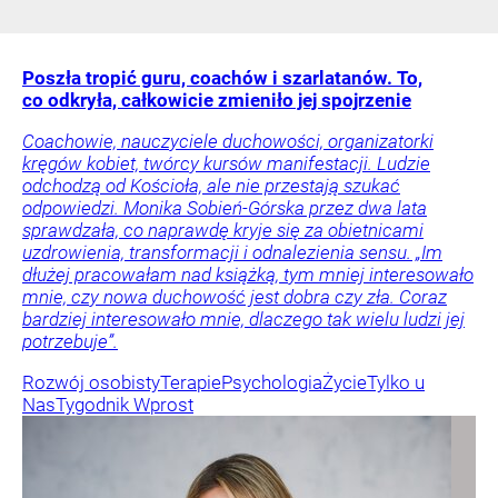
Poszła tropić guru, coachów i szarlatanów. To,
co odkryła, całkowicie zmieniło jej spojrzenie
Coachowie, nauczyciele duchowości, organizatorki
kręgów kobiet, twórcy kursów manifestacji. Ludzie
odchodzą od Kościoła, ale nie przestają szukać
odpowiedzi. Monika Sobień-Górska przez dwa lata
sprawdzała, co naprawdę kryje się za obietnicami
uzdrowienia, transformacji i odnalezienia sensu. „Im
dłużej pracowałam nad książką, tym mniej interesowało
mnie, czy nowa duchowość jest dobra czy zła. Coraz
bardziej interesowało mnie, dlaczego tak wielu ludzi jej
potrzebuje”.
Rozwój osobisty
Terapie
Psychologia
Życie
Tylko u
Nas
Tygodnik Wprost