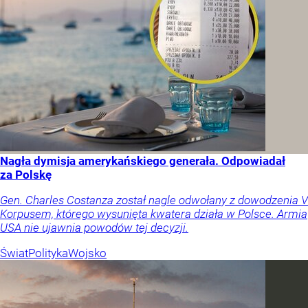
Nagła dymisja amerykańskiego generała. Odpowiadał
za Polskę
Gen. Charles Costanza został nagle odwołany z dowodzenia V
Korpusem, którego wysunięta kwatera działa w Polsce. Armia
USA nie ujawnia powodów tej decyzji.
Świat
Polityka
Wojsko