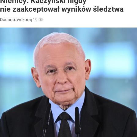
Niemcy: Kaczyński nigdy
nie zaakceptował wyników śledztwa
Dodano:
wczoraj
19:05