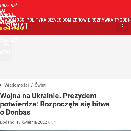
PRZEJDŹ
NA
WPROST
STRONĘ
WIADOMOŚCI
POLITYKA
BIZNES
DOM
ZDROWIE
ROZRYWKA
TYGODN
GŁÓWNĄ
ŚWIAT
UBSKRYBUJ
ZALOGUJ
MENU
Wiadomości
/
Świat
Wojna na Ukrainie. Prezydent
potwierdza: Rozpoczęła się bitwa
o Donbas
Dodano:
19
kwietnia
2022
6:54