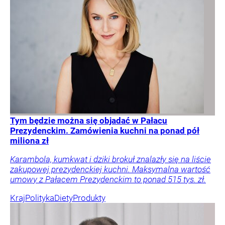
Tym będzie można się objadać w Pałacu
Prezydenckim. Zamówienia kuchni na ponad pół
miliona zł
Karambola, kumkwat i dziki brokuł znalazły się na liście
zakupowej prezydenckiej kuchni. Maksymalna wartość
umowy z Pałacem Prezydenckim to ponad 515 tys. zł.
Kraj
Polityka
Diety
Produkty