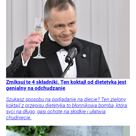
Zmiksuj te 4 składniki. Ten koktajl od dietetyka jest
genialny na odchudzanie
Szukasz sposobu na podjadanie na diecie? Ten zielony
koktajl z przepisu dietetyka to błonnikowa bomba, która
syci na długo, gasi ochotę na słodkie i ułatwia
chudnięcie.