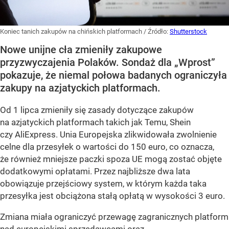
Koniec tanich zakupów na chińskich platformach
/ Źródło:
Shutterstock
Nowe unijne cła zmieniły zakupowe
przyzwyczajenia Polaków. Sondaż dla „Wprost”
pokazuje, że niemal połowa badanych ograniczyła
zakupy na azjatyckich platformach.
Od 1 lipca zmieniły się zasady dotyczące zakupów
na azjatyckich platformach takich jak Temu, Shein
czy AliExpress. Unia Europejska zlikwidowała zwolnienie
celne dla przesyłek o wartości do 150 euro, co oznacza,
że również mniejsze paczki spoza UE mogą zostać objęte
dodatkowymi opłatami. Przez najbliższe dwa lata
obowiązuje przejściowy system, w którym każda taka
przesyłka jest obciążona stałą opłatą w wysokości 3 euro.
Zmiana miała ograniczyć przewagę zagranicznych platform
nad europejskimi sprzedawcami oraz