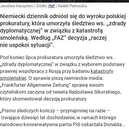
Jarosław Kaczyński
/ Źródło:
PAP
/
Radek Pietruszka
Niemiecki dziennik odniósł się do wyroku polskiej
prokuratury, która umorzyła śledztwo ws. „zdrady
dyplomatycznej” w związku z katastrofą
smoleńską. Według „FAZ” decyzja „raczej
nie uspokoi sytuacji”.
Pod koniec lipca prokuratura umorzyła śledztwo ws.
„zdrady dyplomatycznej” w związku z wyborem podstawy
prawnej współpracy z Rosją przy badaniu
katastrofy
smoleńskiej
. O sprawie piszą niemieckie media.
„Frankfurter Allgemeine Zeitung” sprawę swoim
czytelnikom zaczyna od tweeta Radosława Sikorskiego,
który skomentował decyzję prokuratury.
„Pismo śledczych kończy – przynajmniej na razie –
trwające dziesięć lat dochodzenie, w ramach którego
narodowo-konserwatywna partia PiS oskarżała Donalda...