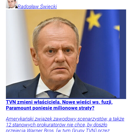
Radosław
Święcki
TVN zmieni właściciela. Nowe wieści ws. fuzji,
Paramount poniesie milionowe straty?
Amerykański związek zawodowy scenarzystów, a także
12 stanowych prokuratorów nie chce, by doszło
przejęcia Warner Bros. (w tym Grupy TVN) przez