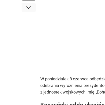
W poniedziałek 8 czerwca odbędzie
odebrania wyróżnienia prezydentow
z jednostek wojskowych imię „Bo
Kaczyński odda ukraińsk