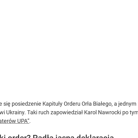
 się posiedzenie Kapituły Orderu Orła Białego, a jednym
i Ukrainy. Taki ruch zapowiedział Karol Nawrocki po ty
haterów UPA”
.
i order? Padła jasna deklaracja