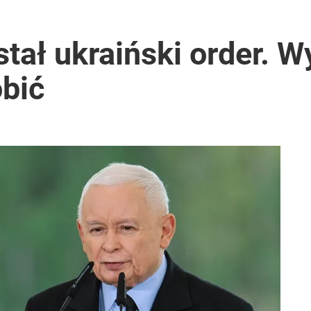
tał ukraiński order. Wy
obić