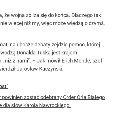
 że wojna zbliża się do końca. Dlaczego tak
anie więcej niż my, więc może wiedzą o czymś,
at, na ubocze debaty zejdzie pomoc, której
od wodzą Donalda Tuska jest krajem
i, niż z nami”. – Jak mówił Erich Mende, szef
ierdził Jarosław Kaczyński.
ost”
y powinien zostać odebrany Order Orła Białego
e dla słów Karola Nawrockiego.