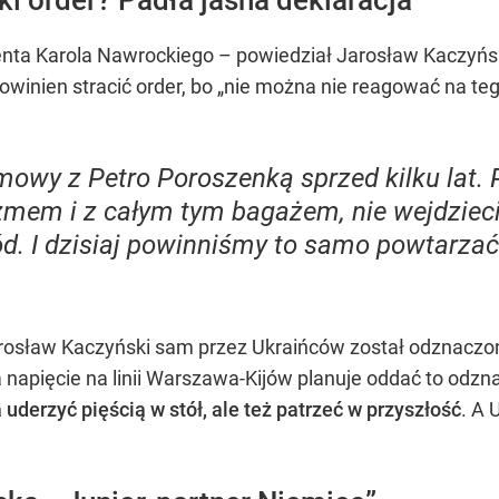
nta Karola Nawrockiego – powiedział Jarosław Kaczyński
winien stracić order, bo „nie można nie reagować na teg
mowy z Petro Poroszenką sprzed kilku lat.
zmem i z całym tym bagażem, nie wejdziecie
ód. I dzisiaj powinniśmy to samo powtarzać
rosław Kaczyński sam przez Ukraińców został odznaczo
a napięcie na linii Warszawa-Kijów planuje oddać to odzn
 uderzyć pięścią w stół, ale też patrzeć w przyszłość
. A 