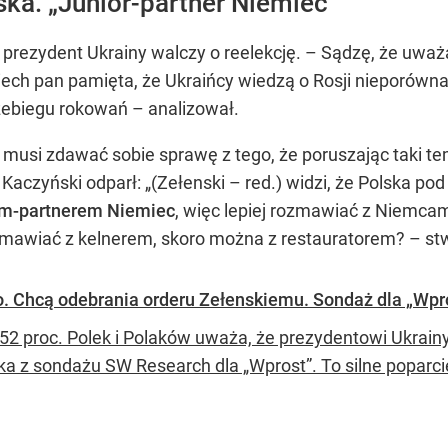
ska. „Junior-partner Niemiec”
rezydent Ukrainy walczy o reelekcję. – Sądzę, że uważa,
Niech pan pamięta, że Ukraińcy wiedzą o Rosji nieporówn
rzebiegu rokowań – analizował.
usi zdawać sobie sprawę z tego, że poruszając taki tem
w Kaczyński odparł: „(Zełenski – red.) widzi, że Polska p
rem-partnerem Niemiec
, więc lepiej rozmawiać z Niemcam
mawiać z kelnerem, skoro można z restauratorem? – stw
. Chcą odebrania orderu Zełenskiemu. Sondaż dla „Wpr
52 proc. Polek i Polaków uważa, że prezydentowi Ukrain
ka z sondażu SW Research dla „Wprost”. To silne poparci