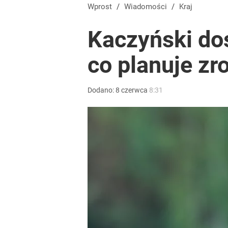
Wprost
/
Wiadomości
/
Kraj
Kaczyński dos
co planuje zr
Dodano:
8
czerwca
8:31