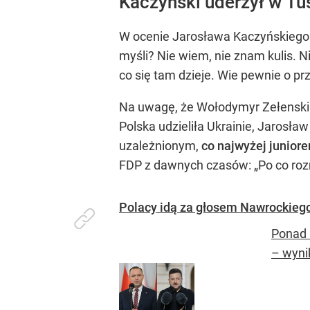
Kaczyński uderzył w Tu
W ocenie Jarosława Kaczyńskiego p
myśli? Nie wiem, nie znam kulis. 
co się tam dzieje. Wie pewnie o p
Na uwagę, że Wołodymyr Zełenski m
Polska udzieliła Ukrainie, Jarosła
uzależnionym,
co najwyżej junio
FDP z dawnych czasów: „Po co roz
Polacy idą za głosem Nawrockiego
Ponad 
– wyni