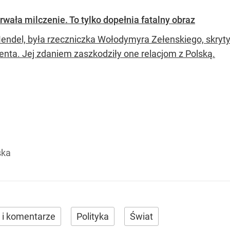
wała milczenie. To tylko dopełnia fatalny obraz
Mendel, była rzeczniczka Wołodymyra Zełenskiego, skryt
enta. Jej zdaniem zaszkodziły one relacjom z Polską.
ska
 i komentarze
Polityka
Świat