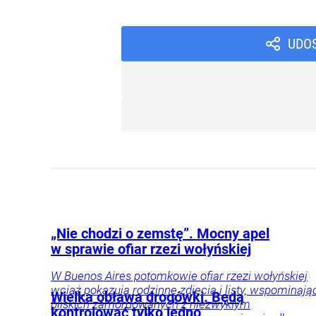
UDO
„Nie chodzi o zemstę”. Mocny apel
w sprawie ofiar rzezi wołyńskiej
W Buenos Aires potomkowie ofiar rzezi wołyńskiej
wciąż pokazują rodzinne zdjęcia i listy, wspominają
Wielka obława drogówki. Będą
bliskich zamordowanych z niezwykłym
kontrolować tylko jedno