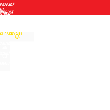
PRZEJDŹ
Udostępnij
0
Skomentuj
NA
WPROST
STRONĘ
GŁÓWNĄ
WIADOMOŚCI
POLITYKA
BIZNES
DOM
ZDROWIE
ROZRYWKA
TYGOD
SUBSKRYBUJ
ZALOGUJ
SZUKAJ
MENU