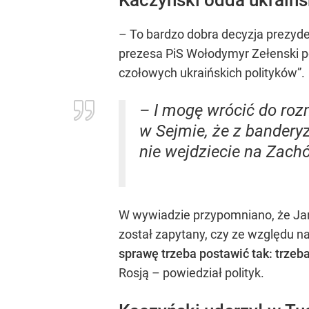
– To bardzo dobra decyzja prezyde
prezesa PiS Wołodymyr Zełenski po
czołowych ukraińskich polityków”.
– I mogę wrócić do roz
w Sejmie, że z bandery
nie wejdziecie na Zach
W wywiadzie przypomniano, że Ja
został zapytany, czy ze względu n
sprawę trzeba postawić tak: trzeba
Rosją – powiedział polityk.