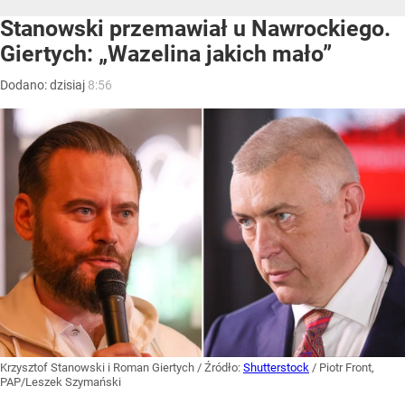
Stanowski przemawiał u Nawrockiego.
Giertych: „Wazelina jakich mało”
Dodano:
dzisiaj
8:56
Krzysztof Stanowski i Roman Giertych
/ Źródło:
Shutterstock
/
Piotr Front,
PAP/Leszek Szymański