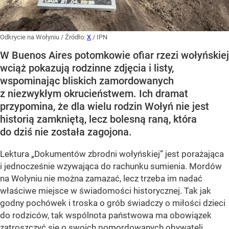
Odkrycie na Wołyniu
/ Źródło:
X
/
IPN
W Buenos Aires potomkowie ofiar rzezi wołyńskiej
wciąż pokazują rodzinne zdjęcia i listy,
wspominając bliskich zamordowanych
z niezwykłym okrucieństwem. Ich dramat
przypomina, że dla wielu rodzin Wołyń nie jest
historią zamkniętą, lecz bolesną raną, która
do dziś nie została zagojona.
Lektura „Dokumentów zbrodni wołyńskiej” jest porażająca
i jednocześnie wzywająca do rachunku sumienia. Mordów
na Wołyniu nie można zamazać, lecz trzeba im nadać
właściwe miejsce w świadomości historycznej. Tak jak
godny pochówek i troska o grób świadczy o miłości dzieci
do rodziców, tak wspólnota państwowa ma obowiązek
zatroszczyć się o swoich pomordowanych obywateli