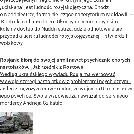
o jeszcze jednym regionie, w którym jego zdaniem
„uciskana” jest ludność rosyjskojęzyczna. Chodzi
o Naddniestrze, formalnie leżące na terytorium Mołdawii. –
Kontrola nad południem Ukrainy da siłom rosyjskim
kolejny dostęp do Naddniestrza, gdzie odnotowuje się
przypadki ucisku ludności rosyjskojęzycznej – stwierdził
wojskowy.
Rosjanie biorą do swojej armii nawet psychicznie chorych
nastolatków. „Jak rzeźnik z Rostowa”
Według ukraińskiego wywiadu Rosja ma werbować
w swoje szeregi nastolatków z problemami psychicznymi.
Jeden z mężczyzn mówił matce, że wojna na Ukrainie służy
jego psychice. Swoją wypowiedzą nawiązał do seryjnego
mordercy Andrieja Czikatiło.