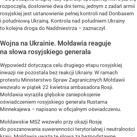
rozpoczęła, dosłownie dwa dni temu, jednym z zadań armii
rosyjskiej jest ustanowienie pełnej kontroli nad Donbasem
i południową Ukrainą. Kontrola nad południem Ukrainy
to kolejna droga do Naddniestrza – zaznaczył.
Wojna na Ukrainie. Mołdawia reaguje
na słowa rosyjskiego generała
Wypowiedź dotycząca celu drugiego etapu rosyjskiej
inwazji nie pozostała bez reakcji Ukrainy. W ramach
protestu Ministerstwo Spraw Zagranicznych Mołdawii
wezwało w piątek 22 kwietnia ambasadora Rosji.
Mołdawia wyraziła głębokie zaniepokojenie
oświadczeniem rosyjskiego generała Rustama
Minnekajewa – napisano w oficjalnym oświadczeniu.
Mołdawskie MSZ wezwało przy okazji Rosję
do poszanowania suwerenności terytorialnej i neutralności
kraju. Mołdawia uważa te słowa za bezpodstawne