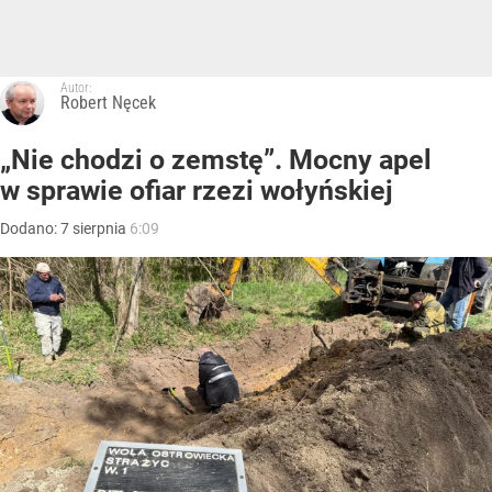
Autor:
Robert Nęcek
„Nie chodzi o zemstę”. Mocny apel
w sprawie ofiar rzezi wołyńskiej
Dodano:
7
sierpnia
6:09