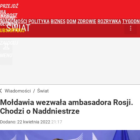
PRZEJDŹ
NA
WPROST
STRONĘ
WIADOMOŚCI
POLITYKA
BIZNES
DOM
ZDROWIE
ROZRYWKA
TYGODN
GŁÓWNĄ
ŚWIAT
UBSKRYBUJ
ZALOGUJ
MENU
Wiadomości
/
Świat
Mołdawia wezwała ambasadora Rosji.
Chodzi o Naddniestrze
Dodano:
22
kwietnia
2022
21:17