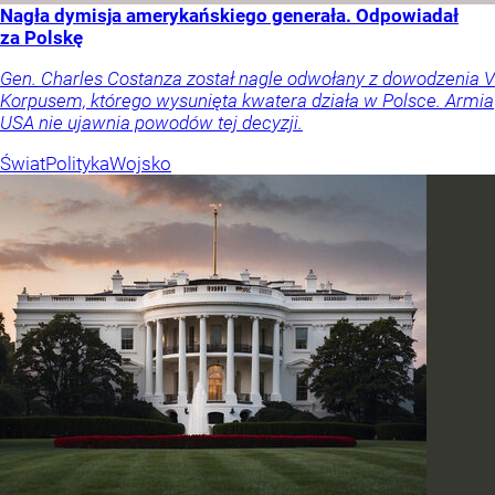
Nagła dymisja amerykańskiego generała. Odpowiadał
za Polskę
Gen. Charles Costanza został nagle odwołany z dowodzenia V
Korpusem, którego wysunięta kwatera działa w Polsce. Armia
USA nie ujawnia powodów tej decyzji.
Świat
Polityka
Wojsko