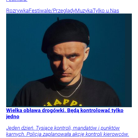
Rozrywka
Festiwale/Przeglądy
Muzyka
Tylko u Nas
Wielka obława drogówki. Będą kontrolować tylko
jedno
Jeden dzień. Tysiące kontroli, mandatów i punktów
karnych. Policja zaplanowała akcję kontroli kierowców.