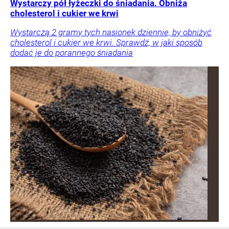
Wystarczy pół łyżeczki do śniadania. Obniża
cholesterol i cukier we krwi
Wystarczą 2 gramy tych nasionek dziennie, by obniżyć
cholesterol i cukier we krwi. Sprawdź, w jaki sposób
dodać je do porannego śniadania