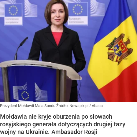
Prezydent Mołdawii Maia Sandu
Źródło:
Newspix.pl
/
Abaca
Mołdawia nie kryje oburzenia po słowach
rosyjskiego generała dotyczących drugiej fazy
wojny na Ukrainie. Ambasador Rosji