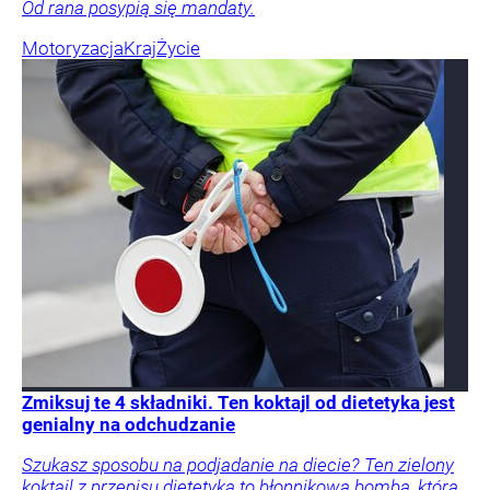
Od rana posypią się mandaty.
Motoryzacja
Kraj
Życie
Zmiksuj te 4 składniki. Ten koktajl od dietetyka jest
genialny na odchudzanie
Szukasz sposobu na podjadanie na diecie? Ten zielony
koktajl z przepisu dietetyka to błonnikowa bomba, która