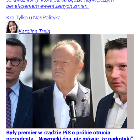
beneficjentem ewentualnych zmian.
Kraj
Tylko u Nas
Polityka
Karolina
Trela
Były premier w rządzie PiS o próbie otrucia
prezydenta. „Nawrocki ćpa, nie mówię, że narkotyki”