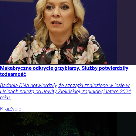
Makabryczne odkrycie grzybiarzy. Służby potwierdziły
tożsamość
Badania DNA potwierdziły, że szczątki znalezione w lesie w
Lisinach należą do Jowity Zielińskiej, zaginionej latem 2024
roku.
Kraj
Życie