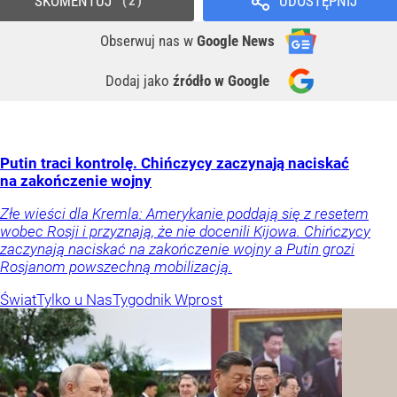
SKOMENTUJ
UDOSTĘPNIJ
2
Obserwuj nas
w
Google News
Dodaj jako
źródło w Google
Putin traci kontrolę. Chińczycy zaczynają naciskać
na zakończenie wojny
Złe wieści dla Kremla: Amerykanie poddają się z resetem
wobec Rosji i przyznają, że nie docenili Kijowa. Chińczycy
zaczynają naciskać na zakończenie wojny a Putin grozi
Rosjanom powszechną mobilizacją.
Świat
Tylko u Nas
Tygodnik Wprost