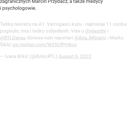
zagranicznych Marcin Przydacz, a także medycy
i psychologowie.
Teška nesreća na A1. Vatrogasci kažu - najmanje 11 osoba
poginulo, ima i teško ozlijeđenih. Više u
@vijestihr
i
@RTLDanas
donose naši reporteri
@Ana_Mlinaric
i Marko
Šiklić
pic.twitter.com/W35CfPH8co
— Ivana Brkić (@ibrkicRTL)
August 6, 2022