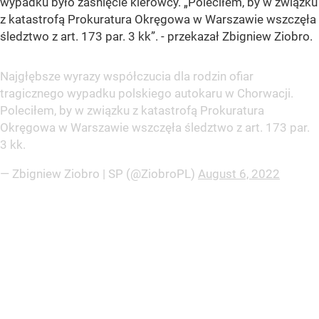
wypadku było zaśnięcie kierowcy.
„Poleciłem, by w związku
z katastrofą Prokuratura Okręgowa w Warszawie wszczęła
śledztwo z art. 173 par. 3 kk”.
- przekazał Zbigniew Ziobro.
Najgłębsze wyrazy współczucia dla rodzin ofiar
tragicznego wypadku polskiego autokaru w Chorwacji.
Poleciłem, by w związku z katastrofą Prokuratura
Okręgowa w Warszawie wszczęła śledztwo z art. 173 par.
3 kk.
— Zbigniew Ziobro | SP (@ZiobroPL)
August 6, 2022