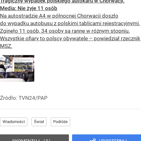
Tragiczny wypadek polskiego autokaru w Chorwacji.
Media: Nie żyje 11 osób
Na autostradzie A4 w północnej Chorwacji doszło
do wypadku autobusu z polskimi tablicami rejestracyjnymi.
Zginęło 11 osób, 34 osoby są ranne w różnym stopniu.
Wszystkie ofiary to polscy obywatele – powiedział rzecznik
MSZ.
Źródło:
TVN24/PAP
Wiadomości
Świat
Podróże