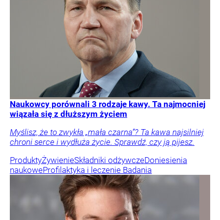
Naukowcy porównali 3 rodzaje kawy. Ta najmocniej
wiązała się z dłuższym życiem
Myślisz, że to zwykła „mała czarna”? Ta kawa najsilniej
chroni serce i wydłuża życie. Sprawdź, czy ją pijesz.
Produkty
Żywienie
Składniki odżywcze
Doniesienia
naukowe
Profilaktyka i leczenie
Badania