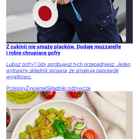
Z cukinii nie smażę placków. Dodaję mozzarellę
i robię chrupiące gofry
Lubisz gofry? Gdy spróbujesz tych przepadniesz. Jeden
wytrawny składnik sprawia, że smakują naprawdę
wyjątkowo.
Przepisy
Żywienie
Składniki odżywcze