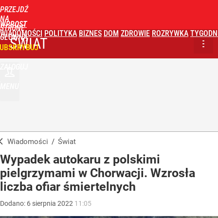
PRZEJDŹ
NA
WPROST
STRONĘ
WIADOMOŚCI
POLITYKA
BIZNES
DOM
ZDROWIE
ROZRYWKA
TYGODN
GŁÓWNĄ
ŚWIAT
UBSKRYBUJ
ZALOGUJ
MENU
Wiadomości
/
Świat
Wypadek autokaru z polskimi
pielgrzymami w Chorwacji. Wzrosła
liczba ofiar śmiertelnych
Dodano:
6
sierpnia
2022
11:05