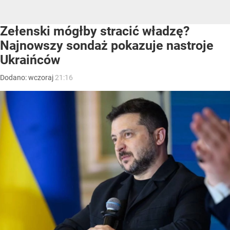
Zełenski mógłby stracić władzę?
Najnowszy sondaż pokazuje nastroje
Ukraińców
Dodano:
wczoraj
21:16