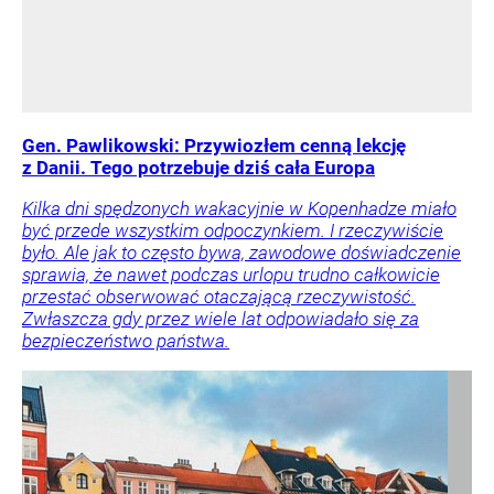
Gen. Pawlikowski: Przywiozłem cenną lekcję
z Danii. Tego potrzebuje dziś cała Europa
Kilka dni spędzonych wakacyjnie w Kopenhadze miało
być przede wszystkim odpoczynkiem. I rzeczywiście
było. Ale jak to często bywa, zawodowe doświadczenie
sprawia, że nawet podczas urlopu trudno całkowicie
przestać obserwować otaczającą rzeczywistość.
Zwłaszcza gdy przez wiele lat odpowiadało się za
bezpieczeństwo państwa.