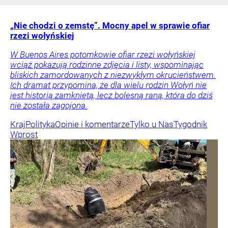
„Nie chodzi o zemstę”. Mocny apel w sprawie ofiar
rzezi wołyńskiej
W Buenos Aires potomkowie ofiar rzezi wołyńskiej
wciąż pokazują rodzinne zdjęcia i listy, wspominając
bliskich zamordowanych z niezwykłym okrucieństwem.
Ich dramat przypomina, że dla wielu rodzin Wołyń nie
jest historią zamkniętą, lecz bolesną raną, która do dziś
nie została zagojona.
Kraj
Polityka
Opinie i komentarze
Tylko u Nas
Tygodnik
Wprost