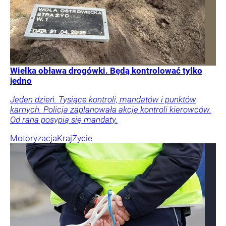
Wielka obława drogówki. Będą kontrolować tylko
jedno
Jeden dzień. Tysiące kontroli, mandatów i punktów
karnych. Policja zaplanowała akcję kontroli kierowców.
Od rana posypią się mandaty.
Motoryzacja
Kraj
Życie