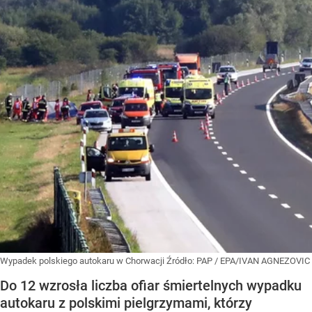
Wypadek polskiego autokaru w Chorwacji
Źródło:
PAP
/
EPA/IVAN AGNEZOVIC
Do 12 wzrosła liczba ofiar śmiertelnych wypadku
autokaru z polskimi pielgrzymami, którzy