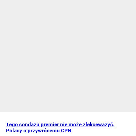
Tego sondażu premier nie może zlekceważyć.
Polacy o przywróceniu CPN