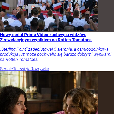
Nowy serial Prime Video zachwyca widzów.
Z rewelacyjnym wynikiem na Rotten Tomatoes
„Sterling Point” zadebiutował 5 sierpnia, a ośmioodcinkowa
produkcja już może pochwalić się bardzo dobrymi wynikami
na Rotten Tomatoes.
Seriale
Telewizja
Rozrywka