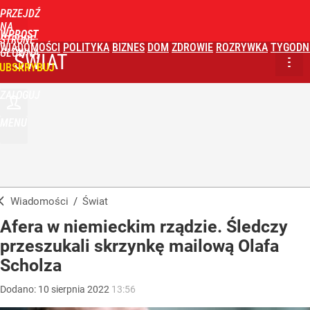
PRZEJDŹ
NA
WPROST
STRONĘ
WIADOMOŚCI
POLITYKA
BIZNES
DOM
ZDROWIE
ROZRYWKA
TYGODN
GŁÓWNĄ
ŚWIAT
UBSKRYBUJ
ZALOGUJ
MENU
Wiadomości
/
Świat
Afera w niemieckim rządzie. Śledczy
przeszukali skrzynkę mailową Olafa
Scholza
Dodano:
10
sierpnia
2022
13:56