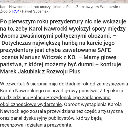
Karol Nawrocki podczas uroczystości na Placu Zamkowym w Warszawie
/
Źródło:
PAP
/
Paweł Supernak
Po pierwszym roku prezydentury nic nie wskazuje
na to, żeby Karol Nawrocki wyciszył spory między
dwoma zwaśnionymi politycznymi obozami. –
Dotychczas największą hańbą na karcie jego
prezydentury jest chyba zawetowanie SAFE –
ocenia Mariusz Witczak z KO. – Mamy głowę
państwa, z której możemy być dumni – kontruje
Marek Jakubiak z Rozwoju Plus.
W czwartek 6 sierpnia mija dokładnie rok od zaprzysiężenia
Karola Nawrockiego na urząd głowy państwa. Z tej okazji
na dziedzińcu Pałacu Prezydenckiego zaplanowano
okolicznościowe wydarzenie
. Oprócz wystąpienia Karola
Nawrockiego została przewidziana też część artystyczna
oraz panel dyskusyjny publicystów, którzy będą
recenzowali działania prezydenta.