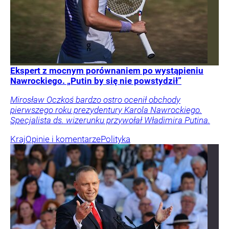
Ekspert z mocnym porównaniem po wystąpieniu
Nawrockiego. „Putin by się nie powstydził”
Mirosław Oczkoś bardzo ostro ocenił obchody
pierwszego roku prezydentury Karola Nawrockiego.
Specjalista ds. wizerunku przywołał Władimira Putina.
Kraj
Opinie i komentarze
Polityka