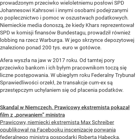
prowadzonym przeciwko wieloletniemu posłowi SPD
Johannesowi Kahrsowi i innymi osobami podejrzanymi
o poplecznictwo i pomoc w oszustwach podatkowych.
Niemieckie media donoszą, że kiedy Khars reprezentował
SPD w komisji finansów Bundestagu, prowadził również
lobbing na rzecz Warburga. W jego skrzynce depozytowej
znaleziono ponad 200 tys. euro w gotówce.
Afera wyszła na jaw w 2017 roku. Od tamtej pory
przeciwko bankom i ich byłym pracownikom toczą się
liczne postępowania. W ubiegłym roku Federalny Trybunał
Sprawiedliwości orzekł, że transakcje cum-ex są
przestępczym uchylaniem się od płacenia podatków.
Skandal w Niemczech. Prawicowy ekstremista pokazał
film z „porwaniem” ministra
Prawicowy, niemiecki ekstremista Max Schreiber
opublikował na Facebooku inscenizację porwania
federalnego ministra gospodarki Roberta Habecka.