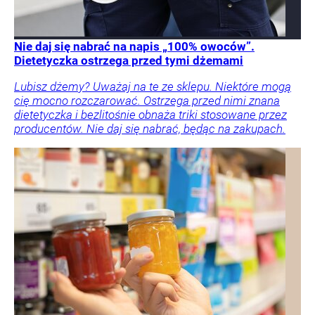
Nie daj się nabrać na napis „100% owoców”.
Dietetyczka ostrzega przed tymi dżemami
Lubisz dżemy? Uważaj na te ze sklepu. Niektóre mogą
cię mocno rozczarować. Ostrzega przed nimi znana
dietetyczka i bezlitośnie obnaża triki stosowane przez
producentów. Nie daj się nabrać, będąc na zakupach.