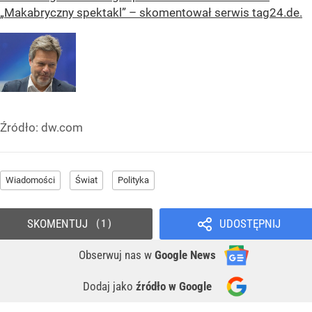
„Makabryczny spektakl” – skomentował serwis tag24.de.
Źródło:
dw.com
Wiadomości
Świat
Polityka
SKOMENTUJ
UDOSTĘPNIJ
1
Obserwuj nas
w
Google News
Dodaj jako
źródło w Google