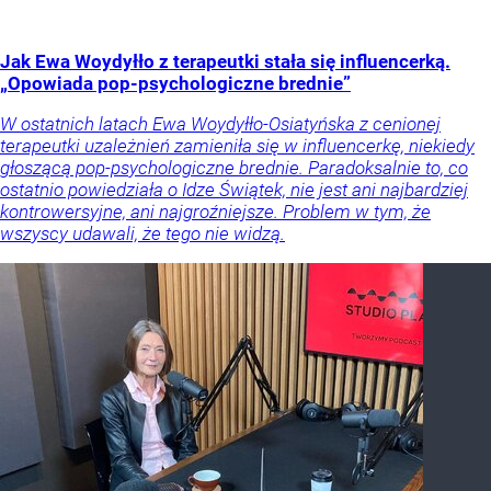
Jak Ewa Woydyłło z terapeutki stała się influencerką.
„Opowiada pop-psychologiczne brednie”
W ostatnich latach Ewa Woydyłło-Osiatyńska z cenionej
terapeutki uzależnień zamieniła się w influencerkę, niekiedy
głoszącą pop-psychologiczne brednie. Paradoksalnie to, co
ostatnio powiedziała o Idze Świątek, nie jest ani najbardziej
kontrowersyjne, ani najgroźniejsze. Problem w tym, że
wszyscy udawali, że tego nie widzą.