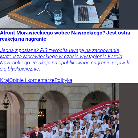
Afront Morawieckiego wobec Nawrockiego? Jest ostra
reakcja na nagranie
Jedna z posłanek PiS zwróciła uwagę na zachowanie
Mateusza Morawieckiego w czasie wystąpienia Karola
Nawrockiego. Reakcja na opublikowane nagranie pojawiła
się błyskawicznie.
Kraj
Opinie i komentarze
Polityka