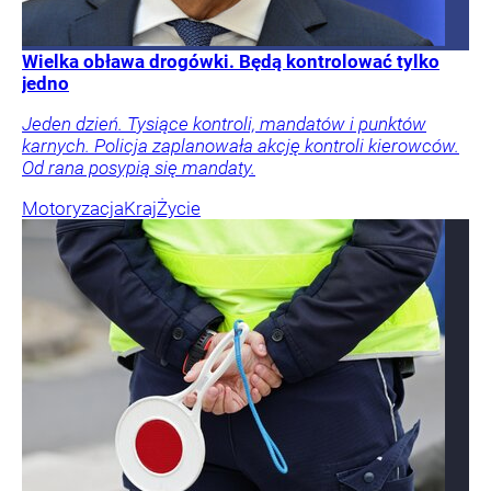
Wielka obława drogówki. Będą kontrolować tylko
jedno
Jeden dzień. Tysiące kontroli, mandatów i punktów
karnych. Policja zaplanowała akcję kontroli kierowców.
Od rana posypią się mandaty.
Motoryzacja
Kraj
Życie