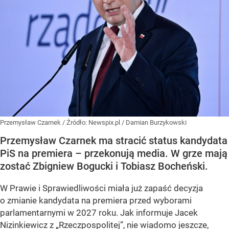
Przemysław Czarnek
/ Źródło:
Newspix.pl
/
Damian Burzykowski
Przemysław Czarnek ma stracić status kandydata
PiS na premiera – przekonują media. W grze mają
zostać Zbigniew Bogucki i Tobiasz Bocheński.
W Prawie i Sprawiedliwości miała już zapaść decyzja
o zmianie kandydata na premiera przed wyborami
parlamentarnymi w 2027 roku. Jak informuje Jacek
Nizinkiewicz z „Rzeczpospolitej”, nie wiadomo jeszcze,