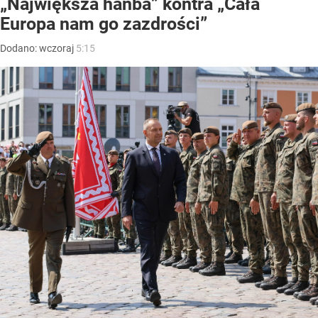
„Największa hańba” kontra „Cała
Europa nam go zazdrości”
Dodano:
wczoraj
5:15