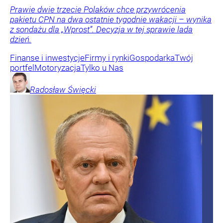
Prawie dwie trzecie Polaków chce przywrócenia
pakietu CPN na dwa ostatnie tygodnie wakacji – wynika
z sondażu dla „Wprost”. Decyzja w tej sprawie lada
dzień.
Finanse i inwestycje
Firmy i rynki
Gospodarka
Twój
portfel
Motoryzacja
Tylko u Nas
Radosław
Święcki