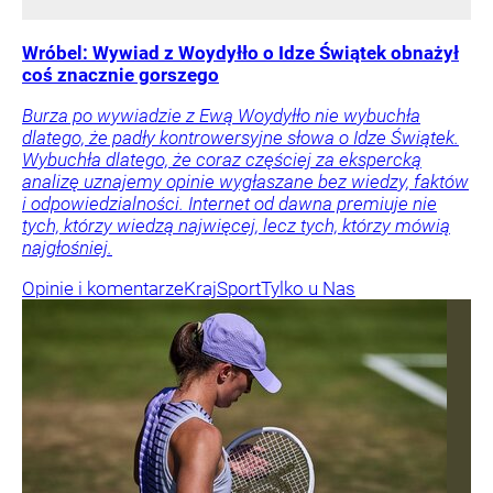
Wróbel: Wywiad z Woydyłło o Idze Świątek obnażył
coś znacznie gorszego
Burza po wywiadzie z Ewą Woydyłło nie wybuchła
dlatego, że padły kontrowersyjne słowa o Idze Świątek.
Wybuchła dlatego, że coraz częściej za ekspercką
analizę uznajemy opinie wygłaszane bez wiedzy, faktów
i odpowiedzialności. Internet od dawna premiuje nie
tych, którzy wiedzą najwięcej, lecz tych, którzy mówią
najgłośniej.
Opinie i komentarze
Kraj
Sport
Tylko u Nas