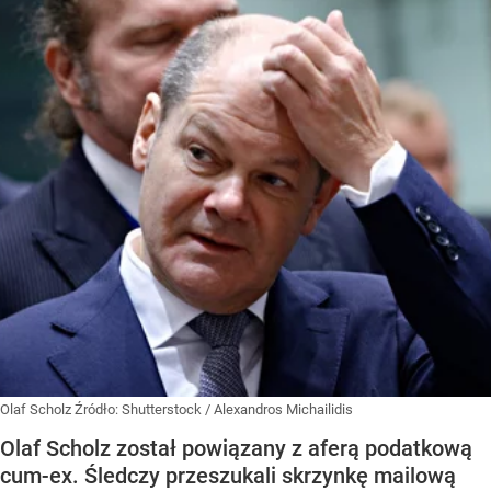
Olaf Scholz
Źródło:
Shutterstock
/
Alexandros Michailidis
Olaf Scholz został powiązany z aferą podatkową
cum-ex. Śledczy przeszukali skrzynkę mailową