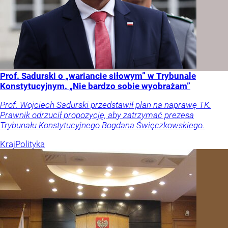
Prof. Sadurski o „wariancie siłowym” w Trybunale
Konstytucyjnym. „Nie bardzo sobie wyobrażam”
Prof. Wojciech Sadurski przedstawił plan na naprawę TK.
Prawnik odrzucił propozycję, aby zatrzymać prezesa
Trybunału Konstytucyjnego Bogdana Święczkowskiego.
Kraj
Polityka