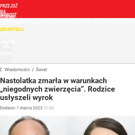
PRZEJDŹ
NA
WPROST
STRONĘ
WIADOMOŚCI
POLITYKA
BIZNES
DOM
ZDROWIE
ROZRYWKA
TYGODN
GŁÓWNĄ
UBSKRYBUJ
ZALOGUJ
MENU
Wiadomości
/
Świat
Nastolatka zmarła w warunkach
„niegodnych zwierzęcia”. Rodzice
usłyszeli wyrok
Dodano:
1
marca
2023
21:00