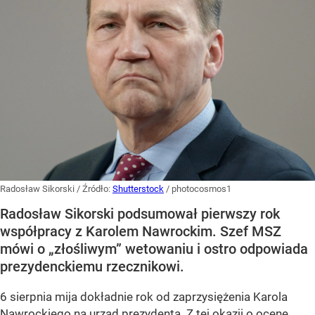
Radosław Sikorski
/ Źródło:
Shutterstock
/
photocosmos1
Radosław Sikorski podsumował pierwszy rok
współpracy z Karolem Nawrockim. Szef MSZ
mówi o „złośliwym” wetowaniu i ostro odpowiada
prezydenckiemu rzecznikowi.
6 sierpnia mija dokładnie rok od zaprzysiężenia Karola
Nawrockiego na urząd prezydenta. Z tej okazji o ocenę