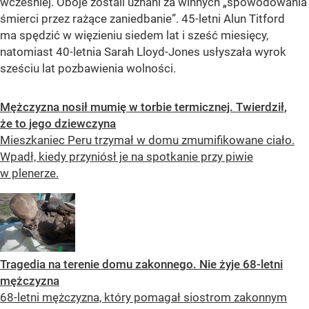
wcześniej. Oboje zostali uznani za winnych „spowodowania
śmierci przez rażące zaniedbanie”. 45-letni Alun Titford
ma spędzić w więzieniu siedem lat i sześć miesięcy,
natomiast 40-letnia Sarah Lloyd-Jones usłyszała wyrok
sześciu lat pozbawienia wolności.
Mężczyzna nosił mumię w torbie termicznej. Twierdził,
że to jego dziewczyna
Mieszkaniec Peru trzymał w domu zmumifikowane ciało.
Wpadł, kiedy przyniósł je na spotkanie przy piwie
w plenerze.
Tragedia na terenie domu zakonnego. Nie żyje 68-letni
mężczyzna
68-letni mężczyzna, który pomagał siostrom zakonnym