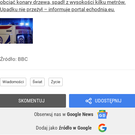
obciąć konary drzewa, spadł z wysokości kilku metrów.
Upadku nie przeżył – informuje portal echodnia.eu.
Źródło:
BBC
Wiadomości
Świat
Życie
SKOMENTUJ
UDOSTĘPNIJ
Obserwuj nas
w
Google News
Dodaj jako
źródło w Google