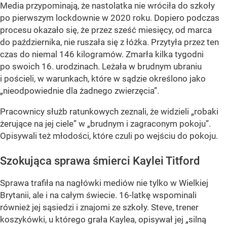
Media przypominają, że nastolatka nie wróciła do szkoły
po pierwszym lockdownie w 2020 roku. Dopiero podczas
procesu okazało się, że przez sześć miesięcy, od marca
do października, nie ruszała się z łóżka. Przytyła przez ten
czas do niemal 146 kilogramów. Zmarła kilka tygodni
po swoich 16. urodzinach. Leżała w brudnym ubraniu
i pościeli, w warunkach, które w sądzie określono jako
„nieodpowiednie dla żadnego zwierzęcia”.
Pracownicy służb ratunkowych zeznali, że widzieli „robaki
żerujące na jej ciele” w „brudnym i zagraconym pokoju”.
Opisywali też młodości, które czuli po wejściu do pokoju.
Szokująca sprawa śmierci Kaylei Titford
Sprawa trafiła na nagłówki mediów nie tylko w Wielkiej
Brytanii, ale i na całym świecie. 16-latkę wspominali
również jej sąsiedzi i znajomi ze szkoły. Steve, trener
koszykówki, u którego grała Kaylea, opisywał jej „silną