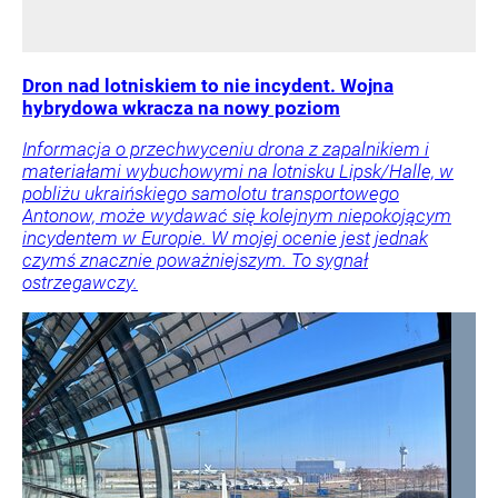
Dron nad lotniskiem to nie incydent. Wojna
hybrydowa wkracza na nowy poziom
Informacja o przechwyceniu drona z zapalnikiem i
materiałami wybuchowymi na lotnisku Lipsk/Halle, w
pobliżu ukraińskiego samolotu transportowego
Antonow, może wydawać się kolejnym niepokojącym
incydentem w Europie. W mojej ocenie jest jednak
czymś znacznie poważniejszym. To sygnał
ostrzegawczy.