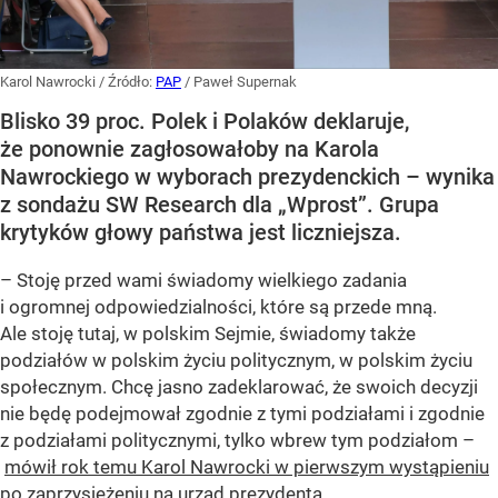
Karol Nawrocki
/ Źródło:
PAP
/
Paweł Supernak
Blisko 39 proc. Polek i Polaków deklaruje,
że ponownie zagłosowałoby na Karola
Nawrockiego w wyborach prezydenckich – wynika
z sondażu SW Research dla „Wprost”. Grupa
krytyków głowy państwa jest liczniejsza.
– Stoję przed wami świadomy wielkiego zadania
i ogromnej odpowiedzialności, które są przede mną.
Ale stoję tutaj, w polskim Sejmie, świadomy także
podziałów w polskim życiu politycznym, w polskim życiu
społecznym. Chcę jasno zadeklarować, że swoich decyzji
nie będę podejmował zgodnie z tymi podziałami i zgodnie
z podziałami politycznymi, tylko wbrew tym podziałom –
mówił rok temu Karol Nawrocki w pierwszym wystąpieniu
po zaprzysiężeniu na urząd prezydenta
.