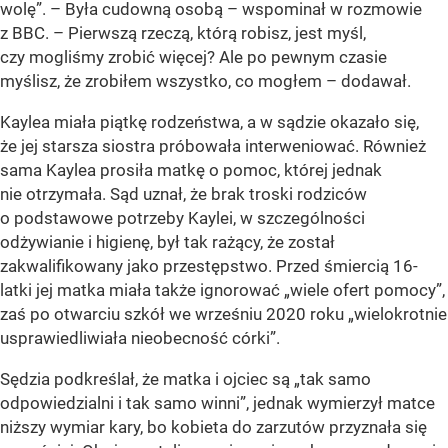
wolę”. – Była cudowną osobą – wspominał w rozmowie
z BBC. – Pierwszą rzeczą, którą robisz, jest myśl,
czy mogliśmy zrobić więcej? Ale po pewnym czasie
myślisz, że zrobiłem wszystko, co mogłem – dodawał.
Kaylea miała piątkę rodzeństwa, a w sądzie okazało się,
że jej starsza siostra próbowała interweniować. Również
sama Kaylea prosiła matkę o pomoc, której jednak
nie otrzymała. Sąd uznał, że brak troski rodziców
o podstawowe potrzeby Kaylei, w szczególności
odżywianie i higienę, był tak rażący, że został
zakwalifikowany jako przestępstwo. Przed śmiercią 16-
latki jej matka miała także ignorować „wiele ofert pomocy”,
zaś po otwarciu szkół we wrześniu 2020 roku „wielokrotnie
usprawiedliwiała nieobecność córki”.
Sędzia podkreślał, że matka i ojciec są „tak samo
odpowiedzialni i tak samo winni”, jednak wymierzył matce
niższy wymiar kary, bo kobieta do zarzutów przyznała się