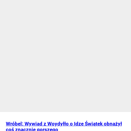
Wróbel: Wywiad z Woydyłło o Idze Świątek obnażył
coś znacznie gorszego