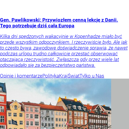
Gen. Pawlikowski: Przywiozłem cenną lekcję z Danii.
Tego potrzebuje dziś cała Europa
Kilka dni spędzonych wakacyjnie w Kopenhadze miało być
przede wszystkim odpoczynkiem. I rzeczywiście było. Ale jak
to często bywa, zawodowe doświadczenie sprawia, że nawet
podczas urlopu trudno całkowicie przestać obserwować
otaczającą rzeczywistość. Zwłaszcza gdy przez wiele lat
odpowiadało się za bezpieczeństwo państwa.
Opinie i komentarze
Polityka
Kraj
Świat
Tylko u Nas