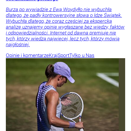
Burza po wywiadzie z Ewą Woydyłło nie wybuchła
dlatego, że padły kontrowersyjne słowa o Idze Świątek.
Wybuchła dlatego, że coraz częściej za ekspercką
analizę uznajemy opinie wygłaszane bez wiedzy, faktów
i odpowiedzialności. Internet od dawna premiuje nie
tych, którzy wiedzą najwięcej, lecz tych, którzy mówią
najgłośniej.
Opinie i komentarze
Kraj
Sport
Tylko u Nas