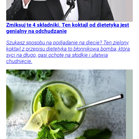
Zmiksuj te 4 składniki. Ten koktajl od dietetyka jest
genialny na odchudzanie
Szukasz sposobu na podjadanie na diecie? Ten zielony
koktajl z przepisu dietetyka to błonnikowa bomba, która
syci na długo, gasi ochotę na słodkie i ułatwia
chudnięcie.