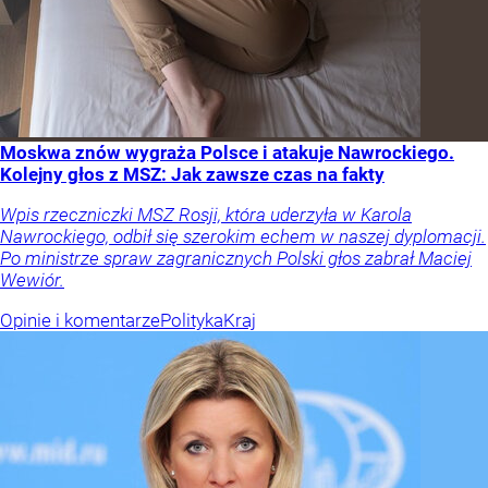
Moskwa znów wygraża Polsce i atakuje Nawrockiego.
Kolejny głos z MSZ: Jak zawsze czas na fakty
Wpis rzeczniczki MSZ Rosji, która uderzyła w Karola
Nawrockiego, odbił się szerokim echem w naszej dyplomacji.
Po ministrze spraw zagranicznych Polski głos zabrał Maciej
Wewiór.
Opinie i komentarze
Polityka
Kraj