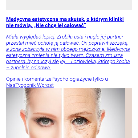
Medycyna estetyczna ma skutek, o którym kliniki
nie mówią. „Nie chcę jej całować”
Miała wyglądać lepiej. Zrobiła usta i nagle jej partner
przestał mieć ochotę ją całować. On poprawił szczękę,
a żona zobaczyła w nim obcego mężczyznę. Medycyna
estetyczna zmienia nie tylko twarz. Czasem zmusza
partnera, by nauczył się jej – i człowieka, którego kocha
– zupełnie od nowa.
Opinie i komentarze
Psychologia
Życie
Tylko u
Nas
Tygodnik Wprost