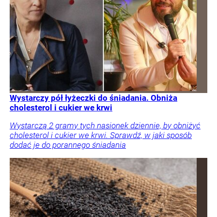
Wystarczy pół łyżeczki do śniadania. Obniża
cholesterol i cukier we krwi
Wystarczą 2 gramy tych nasionek dziennie, by obniżyć
cholesterol i cukier we krwi. Sprawdź, w jaki sposób
dodać je do porannego śniadania