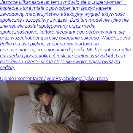
Jeszcze kilkanaście lat temu mówiło się o „superwoman” –
kobiecie, która miała z powodzeniem łączyć karierę
zawodową, macierzyństwo, atrakcyjny wygląd, aktywność
społeczną i szczęśliwy związek. Dziś ten model nie tylko nie
zniknął, ale został spotęgowany przez media
społecznościowe, kulturę nieustannego porównywania się
oraz wszechobecną presję osiągania sukcesu. Współczesna
Polka ma być piękna, zadbana, wysportowana,
przedsiębiorcza, emocjonalnie dojrzała. Ma być dobrą matką,
partnerką i przyjaciółką. A jeśli nie spełnia wszystkich tych
oczekiwań, często sama staje się swoim najsurowszym
sędzią.
Opinie i komentarze
Życie
Psychologia
Tylko u Nas