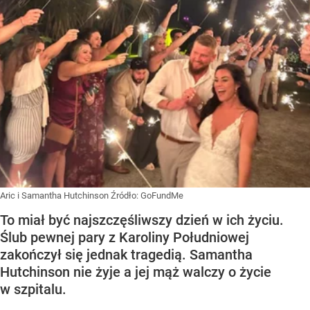
Aric i Samantha Hutchinson
Źródło:
GoFundMe
To miał być najszczęśliwszy dzień w ich życiu.
Ślub pewnej pary z Karoliny Południowej
zakończył się jednak tragedią. Samantha
Hutchinson nie żyje a jej mąż walczy o życie
w szpitalu.