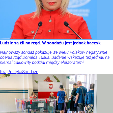
Ludzie są źli na rząd. W sondażu jest jednak haczyk
Najnowszy sondaż pokazuje, że wielu Polaków negatywnie
ocenia rząd Donalda Tuska. Badanie wskazuje też jednak na
niemal całkowity podział między elektoratami.
Kraj
Polityka
Sondaże