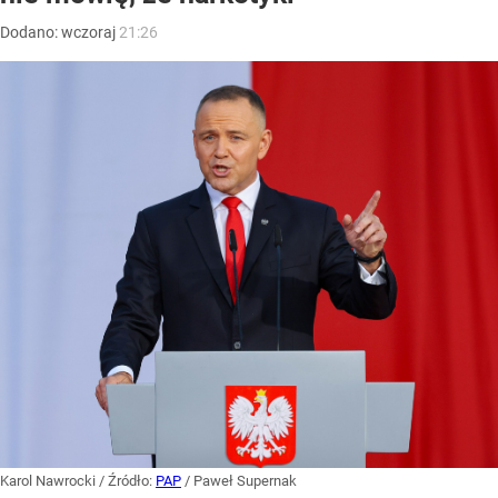
Dodano:
wczoraj
21:26
Karol Nawrocki
/ Źródło:
PAP
/
Paweł Supernak