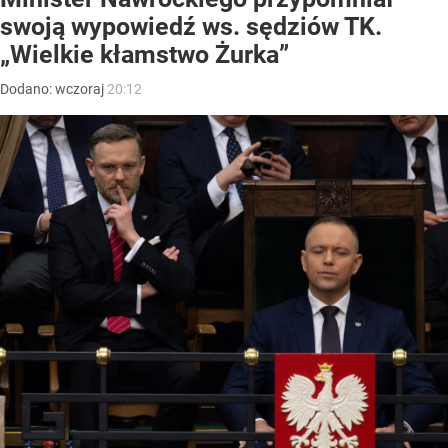
swoją wypowiedź ws. sędziów TK.
„Wielkie kłamstwo Żurka”
Dodano:
wczoraj
20:12