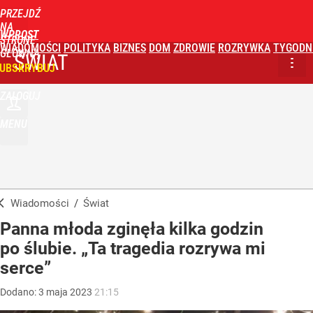
PRZEJDŹ
NA
WPROST
STRONĘ
WIADOMOŚCI
POLITYKA
BIZNES
DOM
ZDROWIE
ROZRYWKA
TYGODN
GŁÓWNĄ
ŚWIAT
UBSKRYBUJ
ZALOGUJ
MENU
Wiadomości
/
Świat
Panna młoda zginęła kilka godzin
po ślubie. „Ta tragedia rozrywa mi
serce”
Dodano:
3
maja
2023
21:15