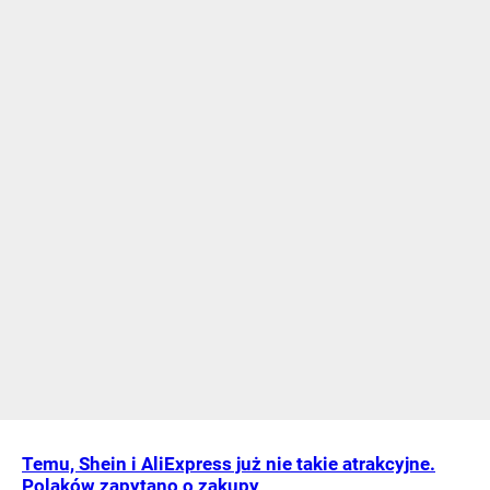
Temu, Shein i AliExpress już nie takie atrakcyjne.
Polaków zapytano o zakupy