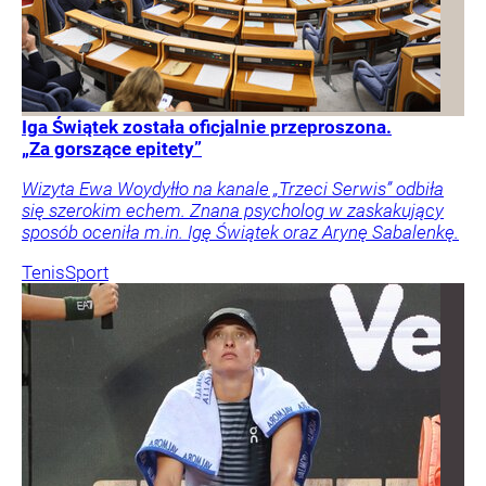
Iga Świątek została oficjalnie przeproszona.
„Za gorszące epitety”
Wizyta Ewa Woydyłło na kanale „Trzeci Serwis” odbiła
się szerokim echem. Znana psycholog w zaskakujący
sposób oceniła m.in. Igę Świątek oraz Arynę Sabalenkę.
Tenis
Sport