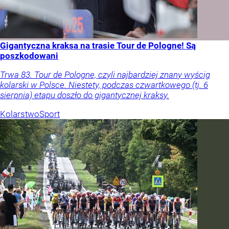
Gigantyczna kraksa na trasie Tour de Pologne! Są
poszkodowani
Trwa 83. Tour de Pologne, czyli najbardziej znany wyścig
kolarski w Polsce. Niestety, podczas czwartkowego (tj. 6
sierpnia) etapu doszło do gigantycznej kraksy.
Kolarstwo
Sport