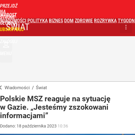
PRZEJDŹ
NA
WPROST
STRONĘ
WIADOMOŚCI
POLITYKA
BIZNES
DOM
ZDROWIE
ROZRYWKA
TYGODN
GŁÓWNĄ
ŚWIAT
UBSKRYBUJ
ZALOGUJ
MENU
Wiadomości
/
Świat
Polskie MSZ reaguje na sytuację
w Gazie. „Jesteśmy zszokowani
informacjami”
Dodano:
18
października
2023
10:36