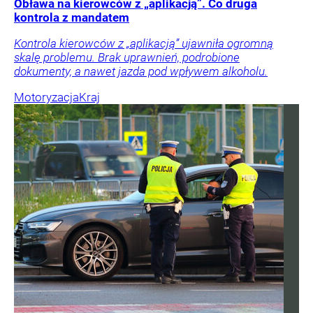
Obława na kierowców z „aplikacją”. Co druga
kontrola z mandatem
Kontrola kierowców z „aplikacją” ujawniła ogromną
skalę problemu. Brak uprawnień, podrobione
dokumenty, a nawet jazda pod wpływem alkoholu.
Motoryzacja
Kraj