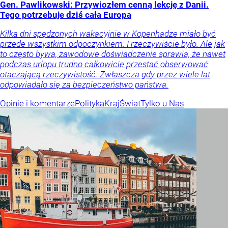
Gen. Pawlikowski: Przywiozłem cenną lekcję z Danii.
Tego potrzebuje dziś cała Europa
Kilka dni spędzonych wakacyjnie w Kopenhadze miało być
przede wszystkim odpoczynkiem. I rzeczywiście było. Ale jak
to często bywa, zawodowe doświadczenie sprawia, że nawet
podczas urlopu trudno całkowicie przestać obserwować
otaczającą rzeczywistość. Zwłaszcza gdy przez wiele lat
odpowiadało się za bezpieczeństwo państwa.
Opinie i komentarze
Polityka
Kraj
Świat
Tylko u Nas