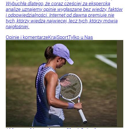
Wybuchła dlatego, że coraz częściej za ekspercką
analizę uznajemy opinie wygłaszane bez wiedzy, faktów
i odpowiedzialności. Internet od dawna premiuje nie
tych, którzy wiedzą najwięcej, lecz tych, którzy mówią
najgłośniej.
Opinie i komentarze
Kraj
Sport
Tylko u Nas