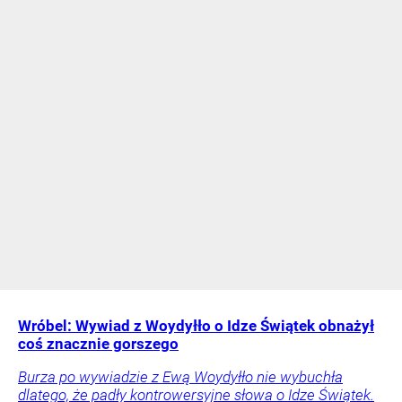
Wróbel: Wywiad z Woydyłło o Idze Świątek obnażył
coś znacznie gorszego
Burza po wywiadzie z Ewą Woydyłło nie wybuchła
dlatego, że padły kontrowersyjne słowa o Idze Świątek.