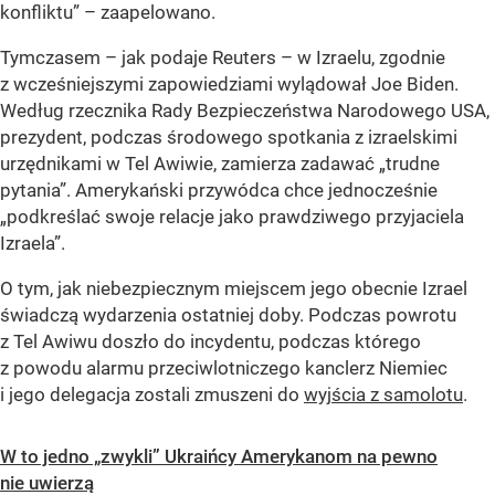
konfliktu” – zaapelowano.
Tymczasem – jak podaje Reuters – w Izraelu, zgodnie
z wcześniejszymi zapowiedziami wylądował Joe Biden.
Według rzecznika Rady Bezpieczeństwa Narodowego USA,
prezydent, podczas środowego spotkania z izraelskimi
urzędnikami w Tel Awiwie, zamierza zadawać „trudne
pytania”. Amerykański przywódca chce jednocześnie
„podkreślać swoje relacje jako prawdziwego przyjaciela
Izraela”.
O tym, jak niebezpiecznym miejscem jego obecnie Izrael
świadczą wydarzenia ostatniej doby. Podczas powrotu
z Tel Awiwu doszło do incydentu, podczas którego
z powodu alarmu przeciwlotniczego kanclerz Niemiec
i jego delegacja zostali zmuszeni do
wyjścia z samolotu
.
W to jedno „zwykli” Ukraińcy Amerykanom na pewno
nie uwierzą