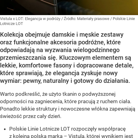
Vistula x LOT: Elegancja w podróży
/ Źródło:
Materiały prasowe
/
Polskie Linie
Lotnicze LOT
Kolekcja obejmuje damskie i męskie zestawy
oraz funkcjonalne akcesoria podróżne, które
odpowiadają na wyzwania wielogodzinnego
przemieszczania się. Kluczowym elementem są
lekkie, komfortowe fasony i dopracowane detale,
które sprawiają, że elegancja zyskuje nowy
wymiar: pewny, naturalny i gotowy do działania.
Warto podkreślić, że użyto tkanin o podwyższonej
odporności na zagniecenia, które pracują z ruchem ciała.
Ponadto lekkie struktury i nowoczesne włókna zapewniają
świeżość przez cały dzień.
Polskie Linie Lotnicze LOT rozpoczęły współpracę
z kolejną polską marką – Vistulą, której wynikiem jest