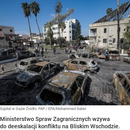
Szpital w Gazie
Źródło:
PAP
/
EPA/Mohammed Saber
Ministerstwo Spraw Zagranicznych wzywa
do deeskalacji konfliktu na Bliskim Wschodzie.