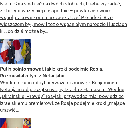
Nie można siedzieć na dwóch stołkach, trzeba wybadać,
z którego wcześniej się spadnie – powtarzał swoim
współpracownikom marszałek Józef Piłsudski. A że
wieszczem był, mówił też o wspaniałym narodzie i ludziach
k…, co dziś można by...
Putin poinformował, jakie kroki podejmie Rosja.
Rozmawiał o tym z Netanjahu
Władimir Putin odbył pierwszą rozmowę z Benjaminem
Netanjahu od początku wojny Izraela z Hamasem. Według
„Ukraińskiej Prawdy” rosyjski przywódca miał powiedzieć
izraelskiemu premierowi, że Rosja podejmie kroki „mające
ułatwić...