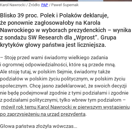
Karol Nawrocki
/ Źródło:
PAP
/
Paweł Supernak
Blisko 39 proc. Polek i Polaków deklaruje,
że ponownie zagłosowałoby na Karola
Nawrockiego w wyborach prezydenckich – wynika
z sondażu SW Research dla „Wprost”. Grupa
krytyków głowy państwa jest liczniejsza.
– Stoję przed wami świadomy wielkiego zadania
i ogromnej odpowiedzialności, które są przede mną.
Ale stoję tutaj, w polskim Sejmie, świadomy także
podziałów w polskim życiu politycznym, w polskim życiu
społecznym. Chcę jasno zadeklarować, że swoich decyzji
nie będę podejmował zgodnie z tymi podziałami i zgodnie
z podziałami politycznymi, tylko wbrew tym podziałom –
mówił rok temu Karol Nawrocki w pierwszym wystąpieniu
po zaprzysiężeniu na urząd prezydenta
.
Głowa państwa złożyła wówczas...