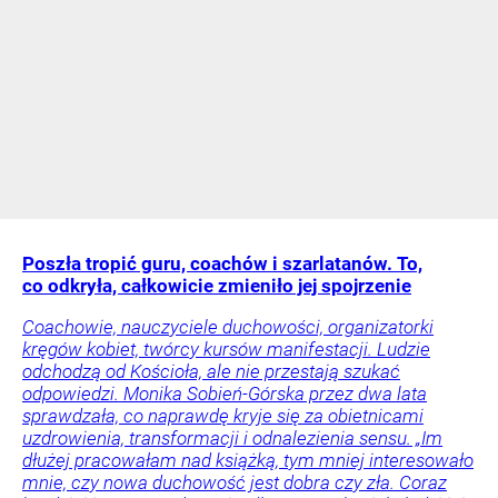
Poszła tropić guru, coachów i szarlatanów. To,
co odkryła, całkowicie zmieniło jej spojrzenie
Coachowie, nauczyciele duchowości, organizatorki
kręgów kobiet, twórcy kursów manifestacji. Ludzie
odchodzą od Kościoła, ale nie przestają szukać
odpowiedzi. Monika Sobień-Górska przez dwa lata
sprawdzała, co naprawdę kryje się za obietnicami
uzdrowienia, transformacji i odnalezienia sensu. „Im
dłużej pracowałam nad książką, tym mniej interesowało
mnie, czy nowa duchowość jest dobra czy zła. Coraz