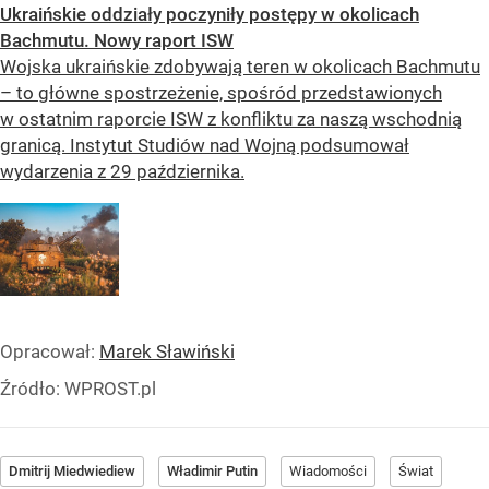
Ukraińskie oddziały poczyniły postępy w okolicach
Bachmutu. Nowy raport ISW
Wojska ukraińskie zdobywają teren w okolicach Bachmutu
– to główne spostrzeżenie, spośród przedstawionych
w ostatnim raporcie ISW z konfliktu za naszą wschodnią
granicą. Instytut Studiów nad Wojną podsumował
wydarzenia z 29 października.
Opracował:
Marek Sławiński
Źródło:
WPROST.pl
Dmitrij Miedwiediew
Władimir Putin
Wiadomości
Świat