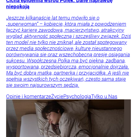
Cicha epidemia wśród Polek. Dane naprawdę
niepokoją
Jeszcze kilkanaście lat temu mówiło się o
„superwoman” – kobiecie, która miała z powodzeniem
łączyć karierę zawodową, macierzyństwo, atrakcyjny
wygląd, aktywność społeczną i szczęśliwy związek. Dziś
ten model nie tylko nie zniknął, ale został spotęgowany
przez media społecznościowe, kulturę nieustannego
porównywania się oraz wszechobecną presję osiągania
sukcesu. Współczesna Polka ma być piękna, zadbana,
wysportowana, przedsiębiorcza, emocjonalnie dojrzała.
Ma być dobrą matką, partnerką i przyjaciółką. A jeśli nie
spełnia wszystkich tych oczekiwań, często sama staje
się swoim najsurowszym sędzią.
Opinie i komentarze
Życie
Psychologia
Tylko u Nas