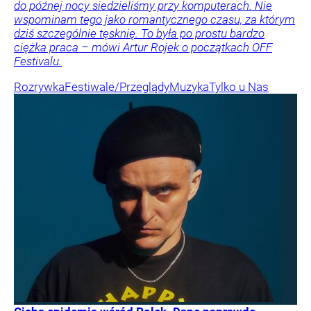
do późnej nocy siedzieliśmy przy komputerach. Nie
wspominam tego jako romantycznego czasu, za którym
dziś szczególnie tęsknię. To była po prostu bardzo
ciężka praca – mówi Artur Rojek o początkach OFF
Festivalu.
Rozrywka
Festiwale/Przeglądy
Muzyka
Tylko u Nas