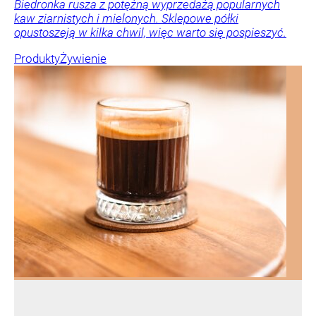
Biedronka rusza z potężną wyprzedażą popularnych
kaw ziarnistych i mielonych. Sklepowe półki
opustoszeją w kilka chwil, więc warto się pospieszyć.
Produkty
Żywienie