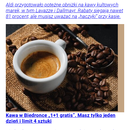
Aldi przygotowało potężne obniżki na kawy kultowych
marek, w tym Lavazzę i Dallmayr. Rabaty sięgają nawet
81 procent, ale musisz uważać na „haczyki” przy kasie.
Kawa w Biedronce „1+1 gratis”. Masz tylko jeden
dzień i limit 4 sztuki