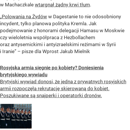
w Machaczkale
wtargnął żądny krwi tłum
.
„
Polowania na Żydów
w Dagestanie to nie odosobniony
incydent, tylko planowa polityka Kremla. Jak
podejmowanie z honorami delegacji Hamasu w Moskwie
czy wieloletnia współpraca z Hezbollachem
oraz antysemickimi i antyizraelskimi reżimami w Syrii
i Iranie” – pisze dla
Wprost
Jakub Mielnik
Rosyjska armia sięgnie po kobiety? Doniesienia
brytyjskiego wywiadu
Brytyjski wywiad donosi, że jedna z prywatnych rosyjskich
armii rozpoczęła rekrutację skierowaną do kobiet.
Poszukiwane są snajperki i operatorki dronów.