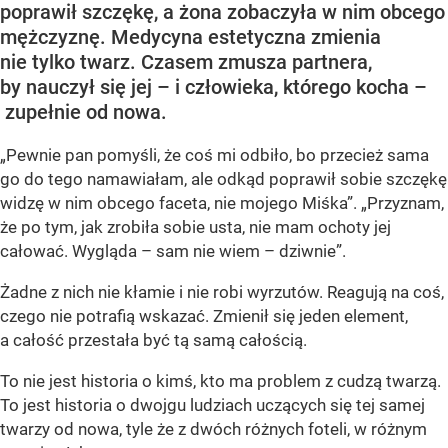
poprawił szczękę, a żona zobaczyła w nim obcego
mężczyznę. Medycyna estetyczna zmienia
nie tylko twarz. Czasem zmusza partnera,
by nauczył się jej – i człowieka, którego kocha –
zupełnie od nowa.
„Pewnie pan pomyśli, że coś mi odbiło, bo przecież sama
go do tego namawiałam, ale odkąd poprawił sobie szczękę
widzę w nim obcego faceta, nie mojego Miśka”. „Przyznam,
że po tym, jak zrobiła sobie usta, nie mam ochoty jej
całować. Wygląda – sam nie wiem – dziwnie”.
Żadne z nich nie kłamie i nie robi wyrzutów. Reagują na coś,
czego nie potrafią wskazać. Zmienił się jeden element,
a całość przestała być tą samą całością.
To nie jest historia o kimś, kto ma problem z cudzą twarzą.
To jest historia o dwojgu ludziach uczących się tej samej
twarzy od nowa, tyle że z dwóch różnych foteli, w różnym