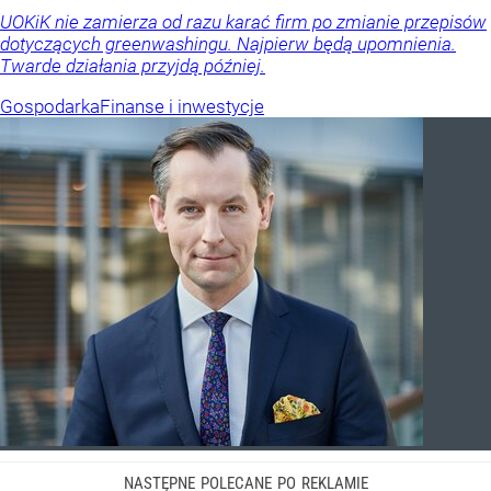
UOKiK nie zamierza od razu karać firm po zmianie przepisów
dotyczących greenwashingu. Najpierw będą upomnienia.
Twarde działania przyjdą później.
Gospodarka
Finanse i inwestycje