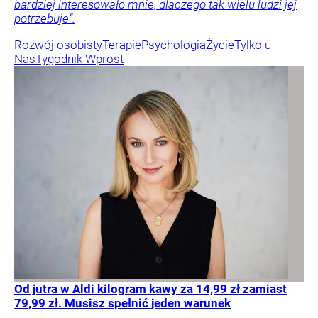
bardziej interesowało mnie, dlaczego tak wielu ludzi jej
potrzebuje”.
Rozwój osobisty
Terapie
Psychologia
Życie
Tylko u
Nas
Tygodnik Wprost
Od jutra w Aldi kilogram kawy za 14,99 zł zamiast
79,99 zł. Musisz spełnić jeden warunek