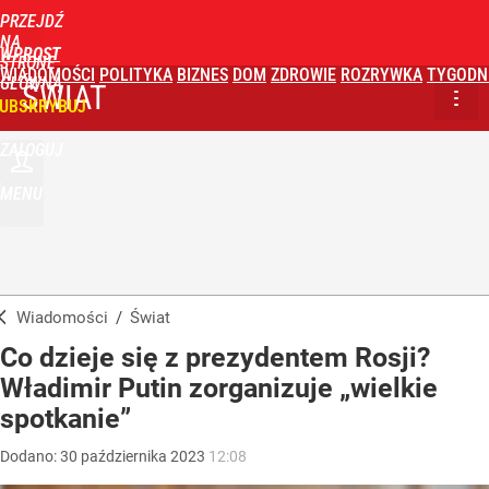
PRZEJDŹ
NA
WPROST
STRONĘ
WIADOMOŚCI
POLITYKA
BIZNES
DOM
ZDROWIE
ROZRYWKA
TYGODN
GŁÓWNĄ
ŚWIAT
UBSKRYBUJ
ZALOGUJ
MENU
Wiadomości
/
Świat
Co dzieje się z prezydentem Rosji?
Władimir Putin zorganizuje „wielkie
spotkanie”
Dodano:
30
października
2023
12:08