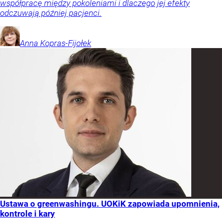
współpracę między pokoleniami i dlaczego jej efekty
odczuwają później pacjenci.
Anna
Kopras-Fijołek
Ustawa o greenwashingu. UOKiK zapowiada upomnienia,
kontrole i kary