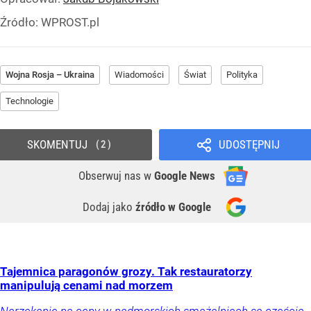
Źródło:
WPROST.pl
Wojna Rosja – Ukraina
Wiadomości
Świat
Polityka
Technologie
SKOMENTUJ
UDOSTĘPNIJ
2
Obserwuj nas
w
Google News
Dodaj jako
źródło w Google
Tajemnica paragonów grozy. Tak restauratorzy
manipulują cenami nad morzem
Narzekanie na ceny w nadmorskich smażalniach są częścią