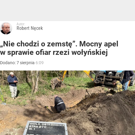
Autor:
Robert Nęcek
„Nie chodzi o zemstę”. Mocny apel
w sprawie ofiar rzezi wołyńskiej
Dodano:
7
sierpnia
6:09