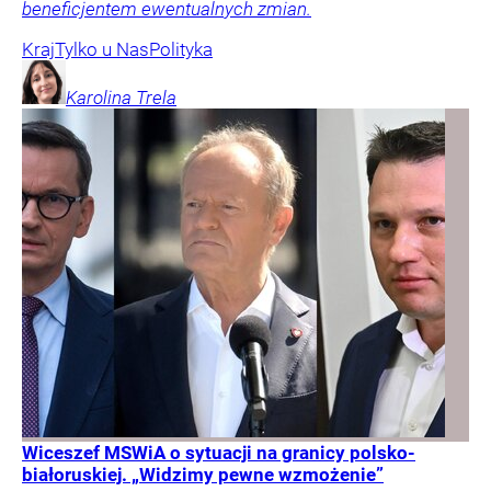
beneficjentem ewentualnych zmian.
Kraj
Tylko u Nas
Polityka
Karolina
Trela
Wiceszef MSWiA o sytuacji na granicy polsko-
białoruskiej. „Widzimy pewne wzmożenie”