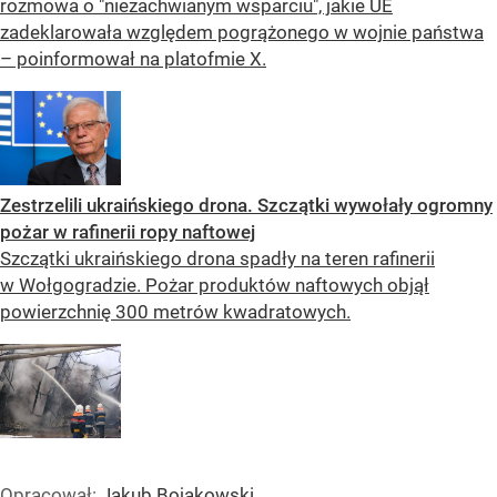
rozmowa o "niezachwianym wsparciu", jakie UE
zadeklarowała względem pogrążonego w wojnie państwa
– poinformował na platofmie X.
Zestrzelili ukraińskiego drona. Szczątki wywołały ogromny
pożar w rafinerii ropy naftowej
Szczątki ukraińskiego drona spadły na teren rafinerii
w Wołgogradzie. Pożar produktów naftowych objął
powierzchnię 300 metrów kwadratowych.
Opracował:
Jakub Bojakowski