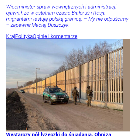
Wiceminister spraw wewnętrznych i administracji
ujawnił, że w ostatnim czasie Białoruś i Rosja
migrantami testują polską granicę. – My nie odpuścimy
– zapewnił Maciej Duszczyk.
Kraj
Polityka
Opinie i komentarze
Wystarczy pół łyżeczki do śniadania. Obniża