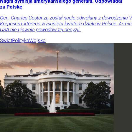
Nagła dymisja amerykańskiego generała. Odpowiadał
za Polskę
Gen. Charles Costanza został nagle odwołany z dowodzenia V
Korpusem, którego wysunięta kwatera działa w Polsce. Armia
USA nie ujawnia powodów tej decyzji.
Świat
Polityka
Wojsko