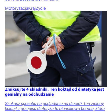
Motoryzacja
Kraj
Życie
Zmiksuj te 4 składniki. Ten koktajl od dietetyka jest
genialny na odchudzanie
Szukasz sposobu na podjadanie na diecie? Ten zielony
koktajl z przepisu dietetyka to błonnikowa bomba, która