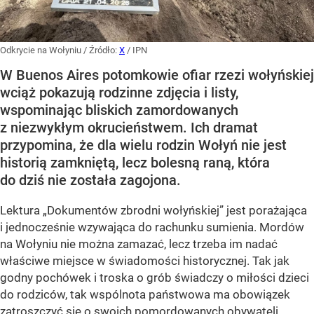
Odkrycie na Wołyniu
/ Źródło:
X
/
IPN
W Buenos Aires potomkowie ofiar rzezi wołyńskiej
wciąż pokazują rodzinne zdjęcia i listy,
wspominając bliskich zamordowanych
z niezwykłym okrucieństwem. Ich dramat
przypomina, że dla wielu rodzin Wołyń nie jest
historią zamkniętą, lecz bolesną raną, która
do dziś nie została zagojona.
Lektura „Dokumentów zbrodni wołyńskiej” jest porażająca
i jednocześnie wzywająca do rachunku sumienia. Mordów
na Wołyniu nie można zamazać, lecz trzeba im nadać
właściwe miejsce w świadomości historycznej. Tak jak
godny pochówek i troska o grób świadczy o miłości dzieci
do rodziców, tak wspólnota państwowa ma obowiązek
zatroszczyć się o swoich pomordowanych obywateli