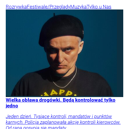
Rozrywka
Festiwale/Przeglądy
Muzyka
Tylko u Nas
Wielka obława drogówki. Będą kontrolować tylko
jedno
Jeden dzień. Tysiące kontroli, mandatów i punktów
karnych. Policja zaplanowała akcję kontroli kierowców.
Od rana posypią się mandaty.