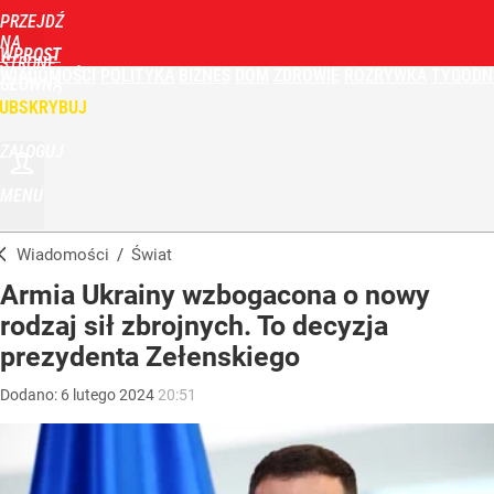
PRZEJDŹ
NA
WPROST
STRONĘ
WIADOMOŚCI
POLITYKA
BIZNES
DOM
ZDROWIE
ROZRYWKA
TYGODN
GŁÓWNĄ
UBSKRYBUJ
ZALOGUJ
MENU
Wiadomości
/
Świat
Armia Ukrainy wzbogacona o nowy
rodzaj sił zbrojnych. To decyzja
prezydenta Zełenskiego
Dodano:
6
lutego
2024
20:51