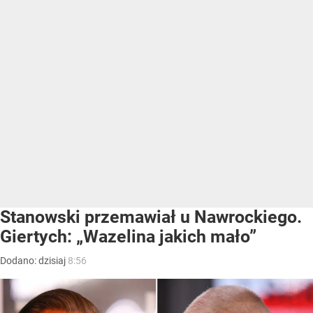
Stanowski przemawiał u Nawrockiego.
Giertych: „Wazelina jakich mało”
Dodano:
dzisiaj
8:56