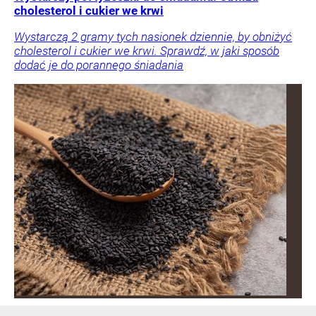
cholesterol i cukier we krwi
Wystarczą 2 gramy tych nasionek dziennie, by obniżyć
cholesterol i cukier we krwi. Sprawdź, w jaki sposób
dodać je do porannego śniadania