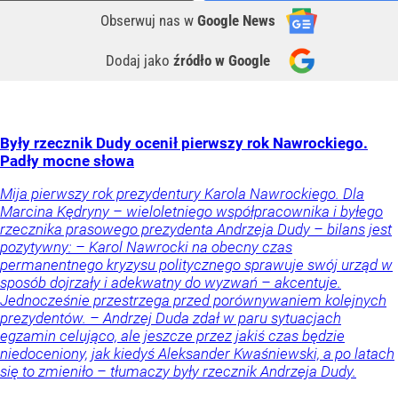
Obserwuj nas
w
Google News
Dodaj jako
źródło w Google
Były rzecznik Dudy ocenił pierwszy rok Nawrockiego.
Padły mocne słowa
Mija pierwszy rok prezydentury Karola Nawrockiego. Dla
Marcina Kędryny – wieloletniego współpracownika i byłego
rzecznika prasowego prezydenta Andrzeja Dudy – bilans jest
pozytywny: – Karol Nawrocki na obecny czas
permanentnego kryzysu politycznego sprawuje swój urząd w
sposób dojrzały i adekwatny do wyzwań – akcentuje.
Jednocześnie przestrzega przed porównywaniem kolejnych
prezydentów. – Andrzej Duda zdał w paru sytuacjach
egzamin celująco, ale jeszcze przez jakiś czas będzie
niedoceniony, jak kiedyś Aleksander Kwaśniewski, a po latach
się to zmieniło – tłumaczy były rzecznik Andrzeja Dudy.