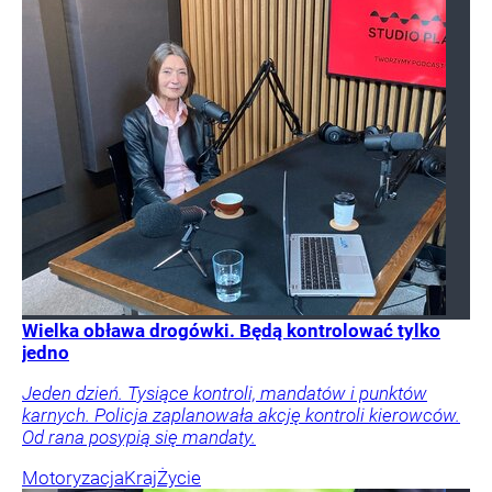
Wielka obława drogówki. Będą kontrolować tylko
jedno
Jeden dzień. Tysiące kontroli, mandatów i punktów
karnych. Policja zaplanowała akcję kontroli kierowców.
Od rana posypią się mandaty.
Motoryzacja
Kraj
Życie