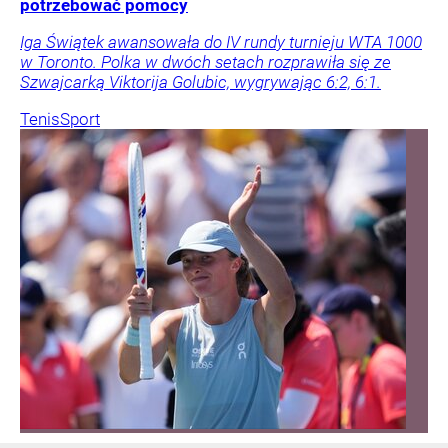
potrzebować pomocy
Iga Świątek awansowała do IV rundy turnieju WTA 1000
w Toronto. Polka w dwóch setach rozprawiła się ze
Szwajcarką Viktorija Golubic, wygrywając 6:2, 6:1.
Tenis
Sport