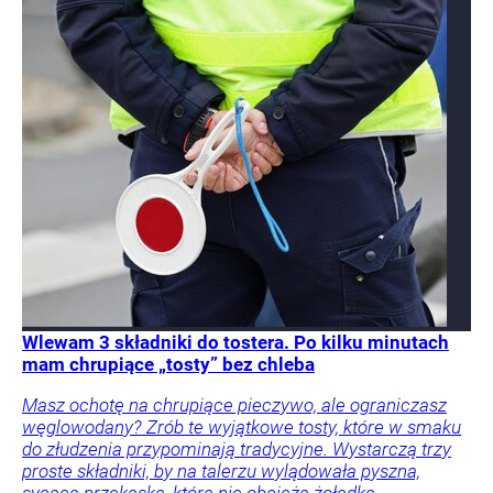
Wlewam 3 składniki do tostera. Po kilku minutach
mam chrupiące „tosty” bez chleba
Masz ochotę na chrupiące pieczywo, ale ograniczasz
węglowodany? Zrób te wyjątkowe tosty, które w smaku
do złudzenia przypominają tradycyjne. Wystarczą trzy
proste składniki, by na talerzu wylądowała pyszna,
sycąca przekąska, która nie obciąża żołądka.