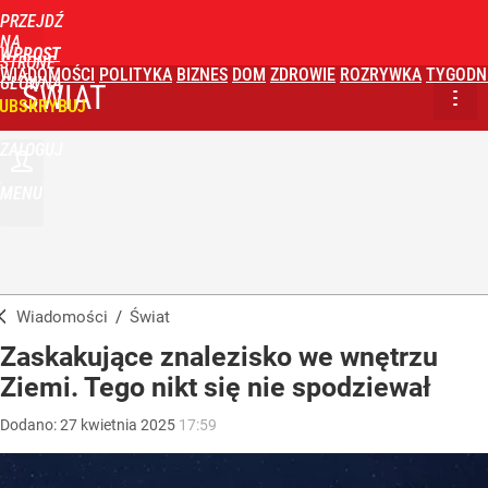
PRZEJDŹ
NA
WPROST
STRONĘ
WIADOMOŚCI
POLITYKA
BIZNES
DOM
ZDROWIE
ROZRYWKA
TYGODN
GŁÓWNĄ
ŚWIAT
UBSKRYBUJ
ZALOGUJ
MENU
Wiadomości
/
Świat
Zaskakujące znalezisko we wnętrzu
Ziemi. Tego nikt się nie spodziewał
Dodano:
27
kwietnia
2025
17:59