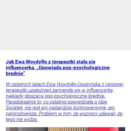
Jak Ewa Woydyłło z terapeutki stała się
influencerką. „Opowiada pop-psychologiczne
brednie”
W ostatnich latach Ewa Woydyłło-Osiatyńska z cenionej
terapeutki uzależnień zamieniła się w influencerkę,
niekiedy głoszącą pop-psychologiczne brednie.
Paradoksalnie to, co ostatnio powiedziała o Idze
Świątek, nie jest ani najbardziej kontrowersyjne, ani
najgroźniejsze. Problem w tym, że wszyscy udawali, że
tego nie widzą.