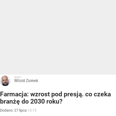
Autor:
Witold Ziomek
Farmacja: wzrost pod presją. co czeka
branżę do 2030 roku?
Dodano:
27
lipca
13:15