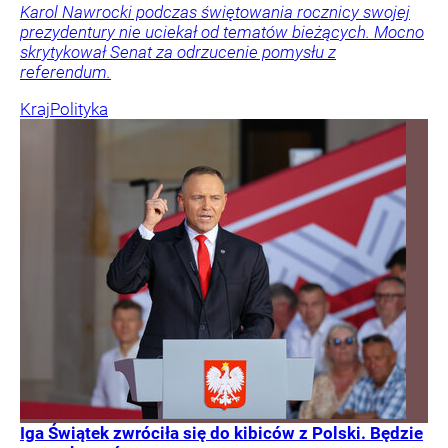
Karol Nawrocki podczas świętowania rocznicy swojej
prezydentury nie uciekał od tematów bieżących. Mocno
skrytykował Senat za odrzucenie pomysłu z
referendum.
Kraj
Polityka
Iga Świątek zwróciła się do kibiców z Polski. Będzie