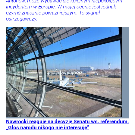
Antonow, może wydawać się kolejnym niepokojącym
incydentem w Europie. W mojej ocenie jest jednak
czymś znacznie poważniejszym. To sygnał
ostrzegawczy.
Nawrocki reaguje na decyzję Senatu ws. referendum.
„Głos narodu nikogo nie interesuje”