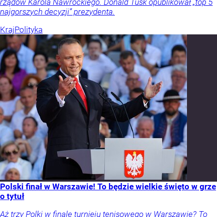
rządów Karola Nawrockiego. Donald Tusk opublikował „top 5
najgorszych decyzji” prezydenta.
Kraj
Polityka
Polski finał w Warszawie! To będzie wielkie święto w grze
o tytuł
Aż trzy Polki w finale turnieju tenisowego w Warszawie? To