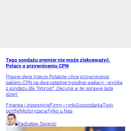
Tego sondażu premier nie może zlekceważyć.
Polacy o przywróceniu CPN
Prawie dwie trzecie Polaków chce przywrócenia
pakietu CPN na dwa ostatnie tygodnie wakacji - wynika
z sondażu dla “Wprost”. Decyzja w tej sprawie lada
dzień.
Finanse i inwestycje
Firmy i rynki
Gospodarka
Twój
portfel
Motoryzacja
Tylko u Nas
Radosław
Święcki