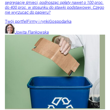
segregację śmieci, podnosząc opłaty nawet o 100 proc.
do 400 proc. w stosunku do stawki podstawowej. Czego
nie wyrzucać do papieru?
Twój portfel
Firmy i rynki
Gospodarka
Jowita
Flankowska