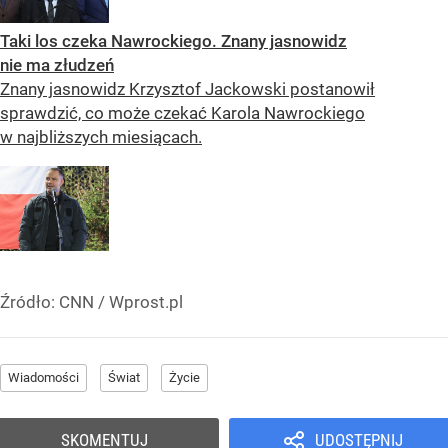
Taki los czeka Nawrockiego. Znany jasnowidz
nie ma złudzeń
Znany jasnowidz Krzysztof Jackowski postanowił
sprawdzić, co może czekać Karola Nawrockiego
w najbliższych miesiącach.
Źródło:
CNN
/
Wprost.pl
Wiadomości
Świat
Życie
SKOMENTUJ
UDOSTĘPNIJ