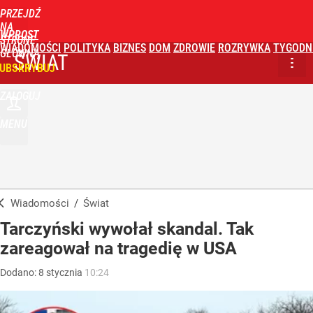
PRZEJDŹ
NA
WPROST
STRONĘ
WIADOMOŚCI
POLITYKA
BIZNES
DOM
ZDROWIE
ROZRYWKA
TYGODN
GŁÓWNĄ
ŚWIAT
UBSKRYBUJ
ZALOGUJ
MENU
Wiadomości
/
Świat
Tarczyński wywołał skandal. Tak
zareagował na tragedię w USA
Dodano:
8
stycznia
10:24