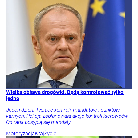
Wielka obława drogówki. Będą kontrolować tylko
jedno
Jeden dzień. Tysiące kontroli, mandatów i punktów
karnych. Policja zaplanowała akcję kontroli kierowców.
Od rana posypią się mandaty.
Motoryzacja
Kraj
Życie