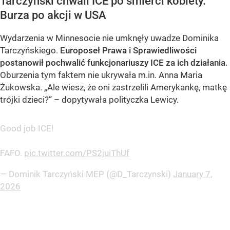
Tarczyński chwali ICE po śmierci kobiety.
Burza po akcji w USA
Wydarzenia w Minnesocie nie umknęły uwadze Dominika
Tarczyńskiego.
Europoseł Prawa i Sprawiedliwości
postanowił pochwalić funkcjonariuszy ICE za ich działania
.
Oburzenia tym faktem nie ukrywała m.in. Anna Maria
Żukowska. „Ale wiesz, że oni zastrzelili Amerykankę, matkę
trójki dzieci?” – dopytywała polityczka Lewicy.
Good job ICE!
FAFO.
pic.twitter.com/PS2juiThUf
— Dominik Tarczyński MEP (@D_Tarczynski)
January 7,
2026