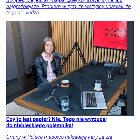
najgroźniejsze. Problem w tym, że wszyscy udawali, że
tego nie widzą.
Czy to jest papier? Nie. Tego nie wyrzucaj
do niebieskiego pojemnika!
Gminy w Polsce masowo nakładają kary za złą