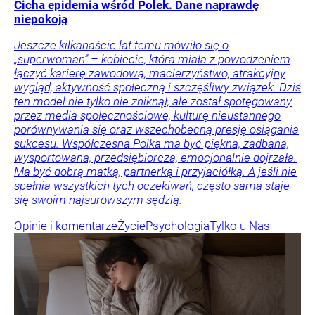
Cicha epidemia wśród Polek. Dane naprawdę
niepokoją
Jeszcze kilkanaście lat temu mówiło się o
„superwoman” – kobiecie, która miała z powodzeniem
łączyć karierę zawodową, macierzyństwo, atrakcyjny
wygląd, aktywność społeczną i szczęśliwy związek. Dziś
ten model nie tylko nie zniknął, ale został spotęgowany
przez media społecznościowe, kulturę nieustannego
porównywania się oraz wszechobecną presję osiągania
sukcesu. Współczesna Polka ma być piękna, zadbana,
wysportowana, przedsiębiorcza, emocjonalnie dojrzała.
Ma być dobrą matką, partnerką i przyjaciółką. A jeśli nie
spełnia wszystkich tych oczekiwań, często sama staje
się swoim najsurowszym sędzią.
Opinie i komentarze
Życie
Psychologia
Tylko u Nas