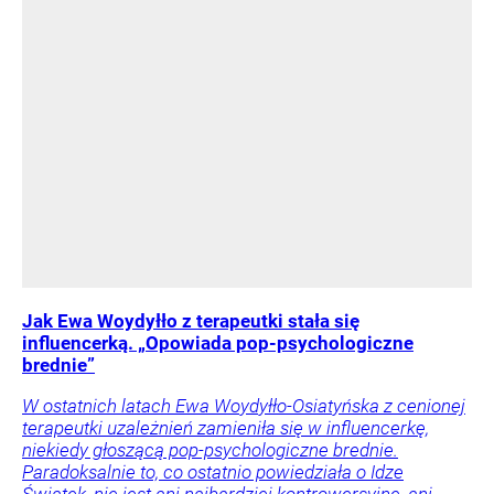
Jak Ewa Woydyłło z terapeutki stała się
influencerką. „Opowiada pop-psychologiczne
brednie”
W ostatnich latach Ewa Woydyłło-Osiatyńska z cenionej
terapeutki uzależnień zamieniła się w influencerkę,
niekiedy głoszącą pop-psychologiczne brednie.
Paradoksalnie to, co ostatnio powiedziała o Idze
Świątek, nie jest ani najbardziej kontrowersyjne, ani