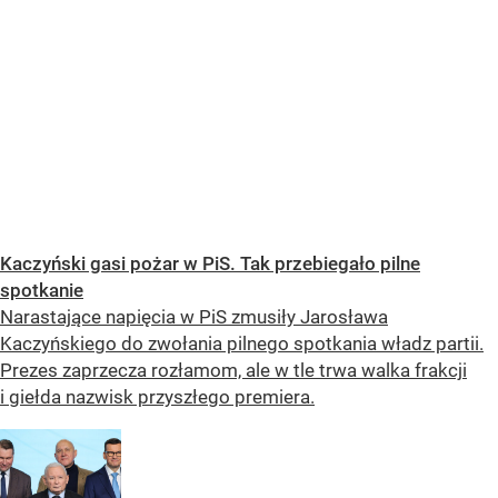
Kaczyński gasi pożar w PiS. Tak przebiegało pilne
spotkanie
Narastające napięcia w PiS zmusiły Jarosława
Kaczyńskiego do zwołania pilnego spotkania władz partii.
Prezes zaprzecza rozłamom, ale w tle trwa walka frakcji
i giełda nazwisk przyszłego premiera.