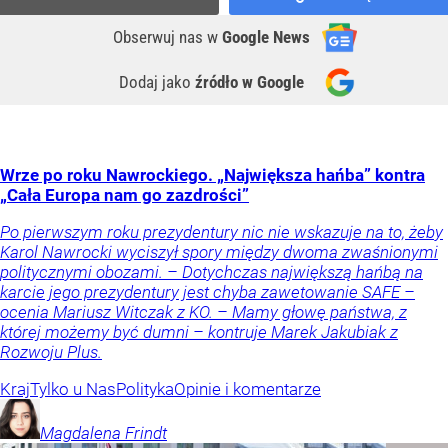
Obserwuj nas
w
Google News
Dodaj jako
źródło w Google
Wrze po roku Nawrockiego. „Największa hańba” kontra
„Cała Europa nam go zazdrości”
Po pierwszym roku prezydentury nic nie wskazuje na to, żeby
Karol Nawrocki wyciszył spory między dwoma zwaśnionymi
politycznymi obozami. – Dotychczas największą hańbą na
karcie jego prezydentury jest chyba zawetowanie SAFE –
ocenia Mariusz Witczak z KO. – Mamy głowę państwa, z
której możemy być dumni – kontruje Marek Jakubiak z
Rozwoju Plus.
Kraj
Tylko u Nas
Polityka
Opinie i komentarze
Magdalena
Frindt