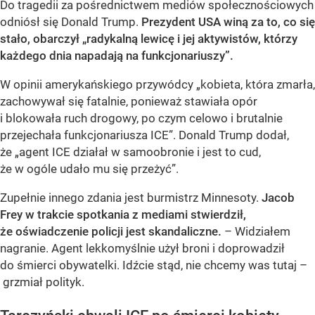
Do tragedii za pośrednictwem mediów społecznościowych
odniósł się Donald Trump.
Prezydent USA winą za to, co się
stało, obarczył „radykalną lewicę i jej aktywistów, którzy
każdego dnia napadają na funkcjonariuszy”.
W opinii amerykańskiego przywódcy „kobieta, która zmarła,
zachowywał się fatalnie, ponieważ stawiała opór
i blokowała ruch drogowy, po czym celowo i brutalnie
przejechała funkcjonariusza ICE”. Donald Trump dodał,
że „agent ICE działał w samoobronie i jest to cud,
że w ogóle udało mu się przeżyć”.
Zupełnie innego zdania jest burmistrz Minnesoty.
Jacob
Frey w trakcie spotkania z mediami stwierdził,
że oświadczenie policji jest skandaliczne.
– Widziałem
nagranie. Agent lekkomyślnie użył broni i doprowadził
do śmierci obywatelki. Idźcie stąd, nie chcemy was tutaj –
grzmiał polityk.