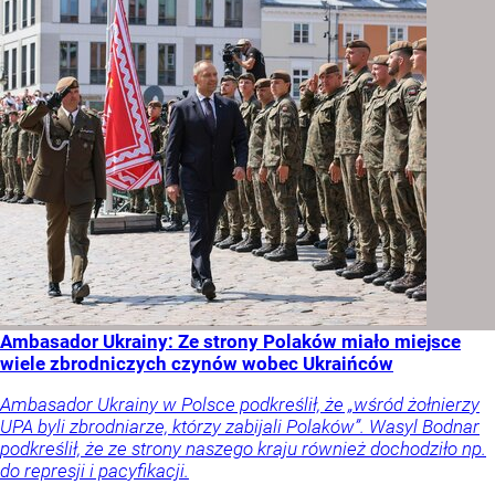
Ambasador Ukrainy: Ze strony Polaków miało miejsce
wiele zbrodniczych czynów wobec Ukraińców
Ambasador Ukrainy w Polsce podkreślił, że „wśród żołnierzy
UPA byli zbrodniarze, którzy zabijali Polaków”. Wasyl Bodnar
podkreślił, że ze strony naszego kraju również dochodziło np.
do represji i pacyfikacji.