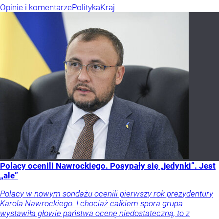
Opinie i komentarze
Polityka
Kraj
Polacy ocenili Nawrockiego. Posypały się „jedynki”. Jest
„ale”
Polacy w nowym sondażu ocenili pierwszy rok prezydentury
Karola Nawrockiego. I chociaż całkiem spora grupa
wystawiła głowie państwa ocenę niedostateczną, to z