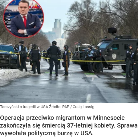
Tarczyński o tragedii w USA
Źródło:
PAP
/
Craig Lassig
Operacja przeciwko migrantom w Minnesocie
zakończyła się śmiercią 37-letniej kobiety. Sprawa
wywołała polityczną burzę w USA.