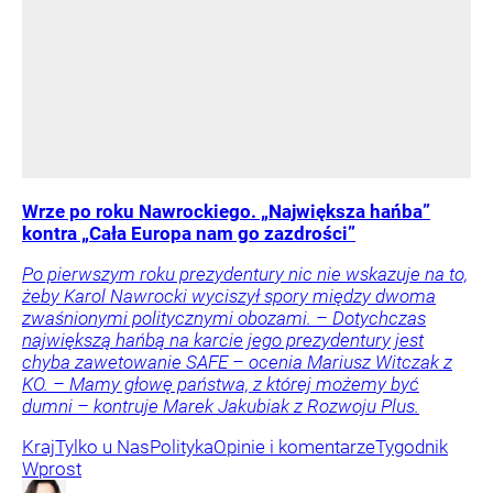
Wrze po roku Nawrockiego. „Największa hańba”
kontra „Cała Europa nam go zazdrości”
Po pierwszym roku prezydentury nic nie wskazuje na to,
żeby Karol Nawrocki wyciszył spory między dwoma
zwaśnionymi politycznymi obozami. – Dotychczas
największą hańbą na karcie jego prezydentury jest
chyba zawetowanie SAFE – ocenia Mariusz Witczak z
KO. – Mamy głowę państwa, z której możemy być
dumni – kontruje Marek Jakubiak z Rozwoju Plus.
Kraj
Tylko u Nas
Polityka
Opinie i komentarze
Tygodnik
Wprost