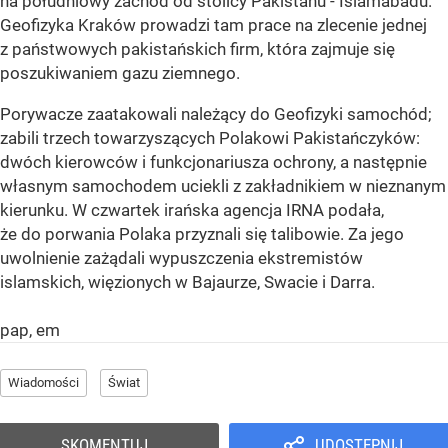
na południowy zachód od stolicy Pakistanu - Islamabadu.
Geofizyka Kraków prowadzi tam prace na zlecenie jednej
z państwowych pakistańskich firm, która zajmuje się
poszukiwaniem gazu ziemnego.
Porywacze zaatakowali należący do Geofizyki samochód;
zabili trzech towarzyszących Polakowi Pakistańczyków:
dwóch kierowców i funkcjonariusza ochrony, a następnie
własnym samochodem uciekli z zakładnikiem w nieznanym
kierunku. W czwartek irańska agencja IRNA podała,
że do porwania Polaka przyznali się talibowie. Za jego
uwolnienie zażądali wypuszczenia ekstremistów
islamskich, więzionych w Bajaurze, Swacie i Darra.
pap, em
Wiadomości
Świat
SKOMENTUJ
UDOSTĘPNIJ