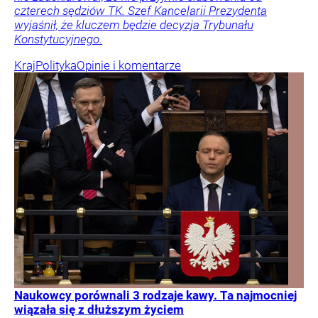
czterech sędziów TK. Szef Kancelarii Prezydenta
wyjaśnił, że kluczem będzie decyzja Trybunału
Konstytucyjnego.
Kraj
Polityka
Opinie i komentarze
Naukowcy porównali 3 rodzaje kawy. Ta najmocniej
wiązała się z dłuższym życiem