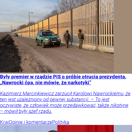
Były premier w rządzie PiS o próbie otrucia prezydenta.
„Nawrocki ćpa, nie mówię, że narkotyki”
Kazimierz Marcinkiewicz zarzucił Karolowi Nawrockiemu, że
ten jest uzależniony od pewnej substancji. – To jest
oczywiste, że człowiek może przedawkować, także nikotynę
– mówił były szef rządu.
Kraj
Opinie i komentarze
Polityka