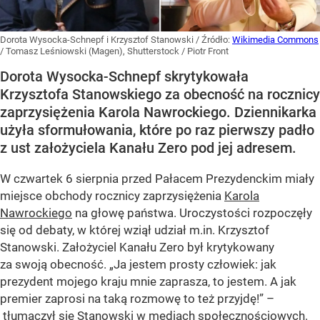
Dorota Wysocka-Schnepf i Krzysztof Stanowski
/ Źródło:
Wikimedia Commons
/
Tomasz Leśniowski (Magen), Shutterstock / Piotr Front
Dorota Wysocka-Schnepf skrytykowała
Krzysztofa Stanowskiego za obecność na rocznicy
zaprzysiężenia Karola Nawrockiego. Dziennikarka
użyła sformułowania, które po raz pierwszy padło
z ust założyciela Kanału Zero pod jej adresem.
W czwartek 6 sierpnia przed Pałacem Prezydenckim miały
miejsce obchody rocznicy zaprzysiężenia
Karola
Nawrockiego
na głowę państwa. Uroczystości rozpoczęły
się od debaty, w której wziął udział m.in. Krzysztof
Stanowski. Założyciel Kanału Zero był krytykowany
za swoją obecność. „Ja jestem prosty człowiek: jak
prezydent mojego kraju mnie zaprasza, to jestem. A jak
premier zaprosi na taką rozmowę to też przyjdę!” –
tłumaczył się Stanowski w mediach społecznościowych.