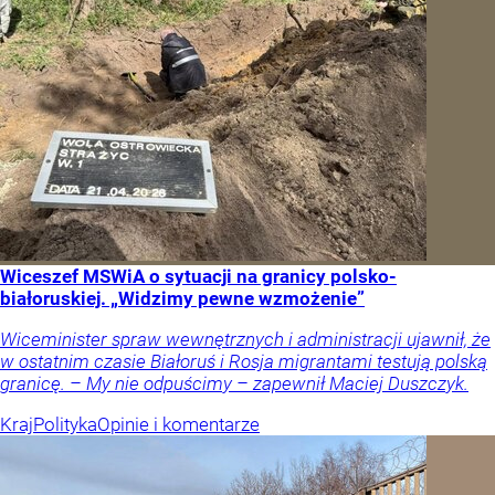
Wiceszef MSWiA o sytuacji na granicy polsko-
białoruskiej. „Widzimy pewne wzmożenie”
Wiceminister spraw wewnętrznych i administracji ujawnił, że
w ostatnim czasie Białoruś i Rosja migrantami testują polską
granicę. – My nie odpuścimy – zapewnił Maciej Duszczyk.
Kraj
Polityka
Opinie i komentarze