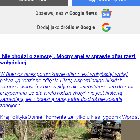
Obserwuj nas
w
Google News
Dodaj jako
źródło w Google
„Nie chodzi o zemstę”. Mocny apel w sprawie ofiar rzezi
wołyńskiej
W Buenos Aires potomkowie ofiar rzezi wołyńskiej wciąż
pokazują rodzinne zdjęcia i listy, wspominając bliskich
zamordowanych z niezwykłym okrucieństwem. Ich dramat
przypomina, że dla wielu rodzin Wołyń nie jest historią
zamkniętą, lecz bolesną raną, która do dziś nie została
zagojona.
Kraj
Polityka
Opinie i komentarze
Tylko u Nas
Tygodnik Wprost