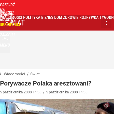
PRZEJDŹ
NA
WPROST
STRONĘ
WIADOMOŚCI
POLITYKA
BIZNES
DOM
ZDROWIE
ROZRYWKA
TYGODN
GŁÓWNĄ
ŚWIAT
UBSKRYBUJ
ZALOGUJ
MENU
Wiadomości
/
Świat
Porywacze Polaka aresztowani?
5
października
2008
14:38
/
5
października
2008
14:38