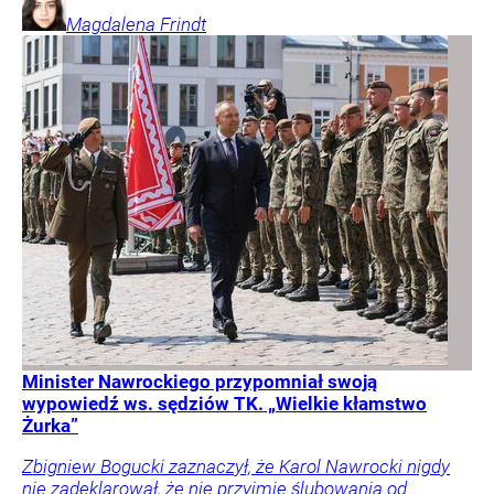
Magdalena
Frindt
Minister Nawrockiego przypomniał swoją
wypowiedź ws. sędziów TK. „Wielkie kłamstwo
Żurka”
Zbigniew Bogucki zaznaczył, że Karol Nawrocki nigdy
nie zadeklarował, że nie przyjmie ślubowania od