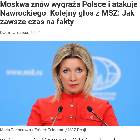
Moskwa znów wygraża Polsce i atakuje
Nawrockiego. Kolejny głos z MSZ: Jak
zawsze czas na fakty
Dodano:
dzisiaj
17:01
Maria Zacharowa
/ Źródło:
Telegram
/
MSZ Rosji