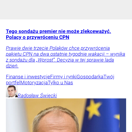
Tego sondażu premier nie może zlekceważyć.
Polacy o przywróceniu CPN
Prawie dwie trzecie Polaków chce przywrócenia
pakietu CPN na dwa ostatnie tygodnie wakacji – wynika
z sondażu dla „Wprost”. Decyzja w tej sprawie lada
dzień.
Finanse i inwestycje
Firmy i rynki
Gospodarka
Twój
portfel
Motoryzacja
Tylko u Nas
Radosław
Święcki