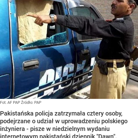
Fot. AF PAP
Źródło:
PAP
Pakistańska policja zatrzymała cztery osoby,
podejrzane o udział w uprowadzeniu polskiego
inżyniera - pisze w niedzielnym wydaniu
internetowym pakistański dziennik "Dawn".