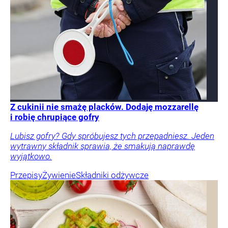
Z cukinii nie smażę placków. Dodaję mozzarellę
i robię chrupiące gofry
Lubisz gofry? Gdy spróbujesz tych przepadniesz. Jeden
wytrawny składnik sprawia, że smakują naprawdę
wyjątkowo.
Przepisy
Żywienie
Składniki odżywcze