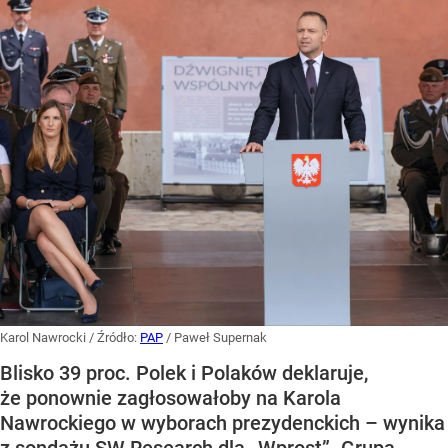
Karol Nawrocki
/ Źródło:
PAP
/
Paweł Supernak
Blisko 39 proc. Polek i Polaków deklaruje,
że ponownie zagłosowałoby na Karola
Nawrockiego w wyborach prezydenckich – wynika
z sondażu SW Research dla „Wprost”. Grupa