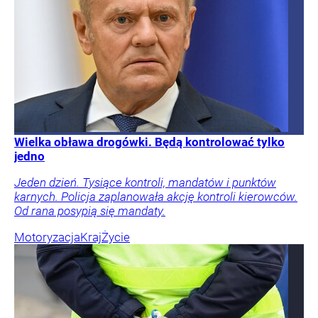
Wielka obława drogówki. Będą kontrolować tylko
jedno
Jeden dzień. Tysiące kontroli, mandatów i punktów
karnych. Policja zaplanowała akcję kontroli kierowców.
Od rana posypią się mandaty.
Motoryzacja
Kraj
Życie