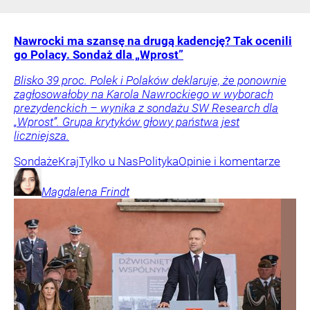
Nawrocki ma szansę na drugą kadencję? Tak ocenili
go Polacy. Sondaż dla „Wprost”
Blisko 39 proc. Polek i Polaków deklaruje, że ponownie
zagłosowałoby na Karola Nawrockiego w wyborach
prezydenckich – wynika z sondażu SW Research dla
„Wprost”. Grupa krytyków głowy państwa jest
liczniejsza.
Sondaże
Kraj
Tylko u Nas
Polityka
Opinie i komentarze
Magdalena
Frindt