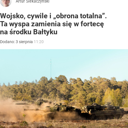
Artur Siekaczyński
Wojsko, cywile i „obrona totalna”.
Ta wyspa zamienia się w fortecę
na środku Bałtyku
Dodano:
3
sierpnia
11:20