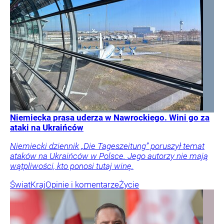
Niemiecka prasa uderza w Nawrockiego. Wini go za
ataki na Ukraińców
Niemiecki dziennik „Die Tageszeitung” poruszył temat
ataków na Ukraińców w Polsce. Jego autorzy nie mają
wątpliwości, kto ponosi tutaj winę.
Świat
Kraj
Opinie i komentarze
Życie