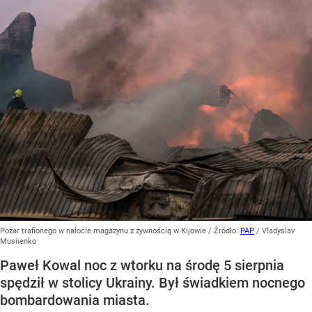
Pożar trafionego w nalocie magazynu z żywnością w Kijowie
/ Źródło:
PAP
/
Vladyslav
Musiienko
Paweł Kowal noc z wtorku na środę 5 sierpnia
spędził w stolicy Ukrainy. Był świadkiem nocnego
bombardowania miasta.