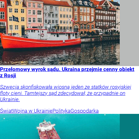
Przełomowy wyrok sądu. Ukraina przejmie cenny obiekt
z Rosji
Szwecja skonfiskowała wiosną jeden ze statków rosyjskiej
floty cieni. Tamtejszy sąd zdecydował, że przypadnie on
Ukrainie.
Świat
Wojna w Ukrainie
Polityka
Gospodarka