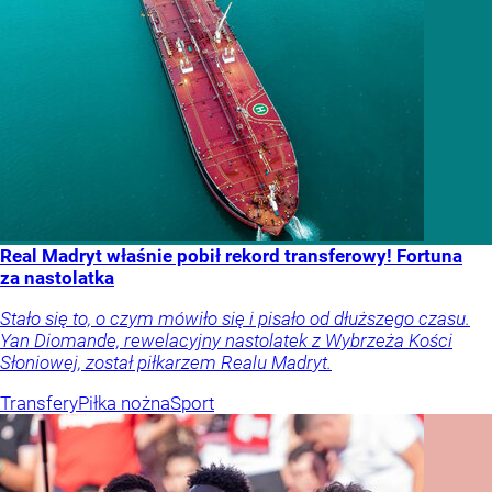
Real Madryt właśnie pobił rekord transferowy! Fortuna
za nastolatka
Stało się to, o czym mówiło się i pisało od dłuższego czasu.
Yan Diomande, rewelacyjny nastolatek z Wybrzeża Kości
Słoniowej, został piłkarzem Realu Madryt.
Transfery
Piłka nożna
Sport