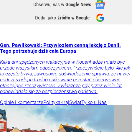
Obserwuj nas
w
Google News
Dodaj jako
źródło w Google
Gen. Pawlikowski: Przywiozłem cenną lekcję z Danii.
Tego potrzebuje dziś cała Europa
Kilka dni spędzonych wakacyjnie w Kopenhadze miało być
przede wszystkim odpoczynkiem. I rzeczywiście było. Ale jak
to często bywa, zawodowe doświadczenie sprawia, że nawet
podczas urlopu trudno całkowicie przestać obserwować
otaczającą rzeczywistość. Zwłaszcza gdy przez wiele lat
odpowiadało się za bezpieczeństwo państwa.
Opinie i komentarze
Polityka
Kraj
Świat
Tylko u Nas