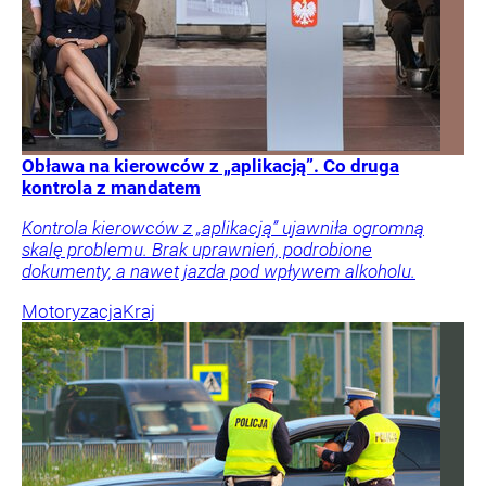
Obława na kierowców z „aplikacją”. Co druga
kontrola z mandatem
Kontrola kierowców z „aplikacją” ujawniła ogromną
skalę problemu. Brak uprawnień, podrobione
dokumenty, a nawet jazda pod wpływem alkoholu.
Motoryzacja
Kraj