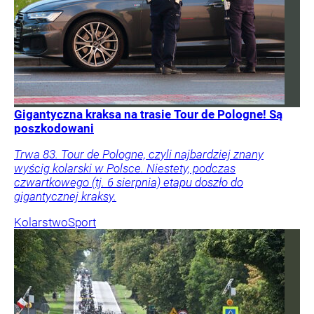
Gigantyczna kraksa na trasie Tour de Pologne! Są
poszkodowani
Trwa 83. Tour de Pologne, czyli najbardziej znany
wyścig kolarski w Polsce. Niestety, podczas
czwartkowego (tj. 6 sierpnia) etapu doszło do
gigantycznej kraksy.
Kolarstwo
Sport