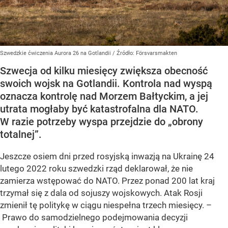
Szwedzkie ćwiczenia Aurora 26 na Gotlandii
/ Źródło:
Försvarsmakten
Szwecja od kilku miesięcy zwiększa obecność
swoich wojsk na Gotlandii. Kontrola nad wyspą
oznacza kontrolę nad Morzem Bałtyckim, a jej
utrata mogłaby być katastrofalna dla NATO.
W razie potrzeby wyspa przejdzie do „obrony
totalnej”.
Jeszcze osiem dni przed rosyjską inwazją na Ukrainę 24
lutego 2022 roku szwedzki rząd deklarował, że nie
zamierza wstępować do NATO. Przez ponad 200 lat kraj
trzymał się z dala od sojuszy wojskowych. Atak Rosji
zmienił tę politykę w ciągu niespełna trzech miesięcy. –
Prawo do samodzielnego podejmowania decyzji