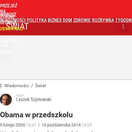
PRZEJDŹ
NA
WPROST
STRONĘ
WIADOMOŚCI
POLITYKA
BIZNES
DOM
ZDROWIE
ROZRYWKA
TYGODN
GŁÓWNĄ
ŚWIAT
UBSKRYBUJ
ZALOGUJ
MENU
Wiadomości
/
Świat
Autor:
Leszek Szymowski
Obama w przedszkolu
9
lutego
2009
16:47
/
10
października
2014
10:55