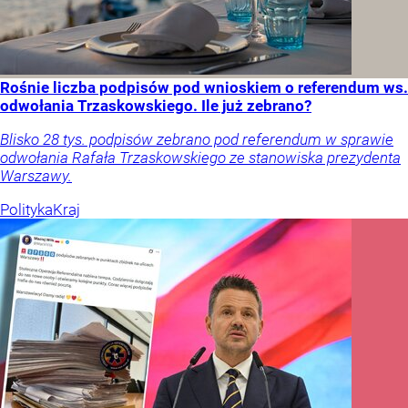
Rośnie liczba podpisów pod wnioskiem o referendum ws.
odwołania Trzaskowskiego. Ile już zebrano?
Blisko 28 tys. podpisów zebrano pod referendum w sprawie
odwołania Rafała Trzaskowskiego ze stanowiska prezydenta
Warszawy.
Polityka
Kraj