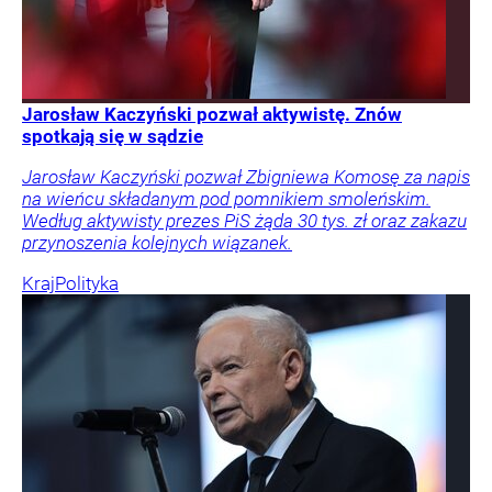
Jarosław Kaczyński pozwał aktywistę. Znów
spotkają się w sądzie
Jarosław Kaczyński pozwał Zbigniewa Komosę za napis
na wieńcu składanym pod pomnikiem smoleńskim.
Według aktywisty prezes PiS żąda 30 tys. zł oraz zakazu
przynoszenia kolejnych wiązanek.
Kraj
Polityka