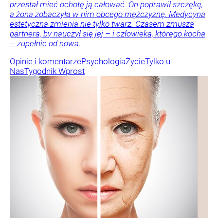
przestał mieć ochotę ją całować. On poprawił szczękę,
a żona zobaczyła w nim obcego mężczyznę. Medycyna
estetyczna zmienia nie tylko twarz. Czasem zmusza
partnera, by nauczył się jej – i człowieka, którego kocha
– zupełnie od nowa.
Opinie i komentarze
Psychologia
Życie
Tylko u
Nas
Tygodnik Wprost