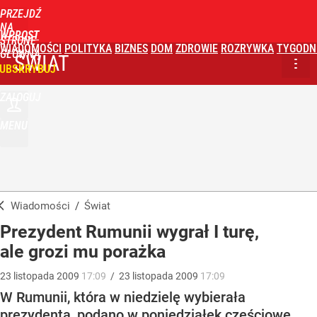
PRZEJDŹ
NA
WPROST
STRONĘ
WIADOMOŚCI
POLITYKA
BIZNES
DOM
ZDROWIE
ROZRYWKA
TYGODN
GŁÓWNĄ
ŚWIAT
UBSKRYBUJ
ZALOGUJ
MENU
Wiadomości
/
Świat
Prezydent Rumunii wygrał I turę,
ale grozi mu porażka
23
listopada
2009
17:09
/
23
listopada
2009
17:09
W Rumunii, która w niedzielę wybierała
prezydenta, podano w poniedziałek częściowe