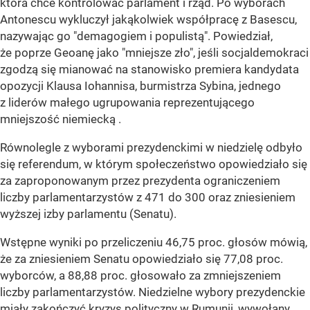
która chce kontrolować parlament i rząd. Po wyborach
Antonescu wykluczył jakąkolwiek współpracę z Basescu,
nazywając go "demagogiem i populistą". Powiedział,
że poprze Geoanę jako "mniejsze zło", jeśli socjaldemokraci
zgodzą się mianować na stanowisko premiera kandydata
opozycji Klausa Iohannisa, burmistrza Sybina, jednego
z liderów małego ugrupowania reprezentującego
mniejszość niemiecką .
Równolegle z wyborami prezydenckimi w niedzielę odbyło
się referendum, w którym społeczeństwo opowiedziało się
za zaproponowanym przez prezydenta ograniczeniem
liczby parlamentarzystów z 471 do 300 oraz zniesieniem
wyższej izby parlamentu (Senatu).
Wstępne wyniki po przeliczeniu 46,75 proc. głosów mówią,
że za zniesieniem Senatu opowiedziało się 77,08 proc.
wyborców, a 88,88 proc. głosowało za zmniejszeniem
liczby parlamentarzystów. Niedzielne wybory prezydenckie
miały zakończyć kryzys polityczny w Rumunii, wywołany