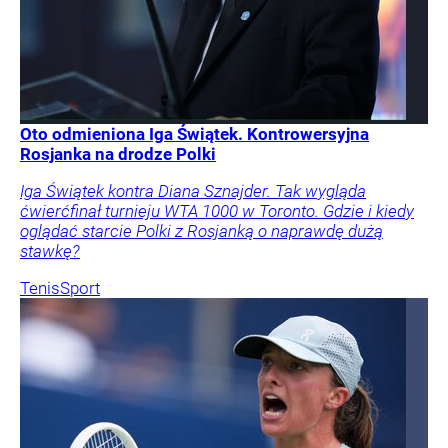
Oto odmieniona Iga Świątek. Kontrowersyjna
Rosjanka na drodze Polki
Iga Świątek kontra Diana Sznajder. Tak wygląda
ćwierćfinał turnieju WTA 1000 w Toronto. Gdzie i kiedy
oglądać starcie Polki z Rosjanką o naprawdę dużą
stawkę?
Tenis
Sport