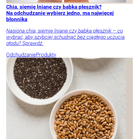
Chia, siemię lniane czy babka płesznik?
Na odchudzanie wybierz jedno, ma najwięcej
błonnika
Nasiona chia, siemię lniane czy babka płesznik – co
wybrać, aby szybciej schudnąć bez ciągłego uczucia
głodu? Sprawdź.
Odchudzanie
Produkty