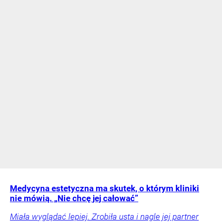
Medycyna estetyczna ma skutek, o którym kliniki
nie mówią. „Nie chcę jej całować”
Miała wyglądać lepiej. Zrobiła usta i nagle jej partner