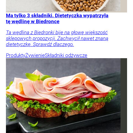
Ma tylko 3 składniki. Dietetyczka wypatrzyła
tę wędlinę w Biedronce
Ta wędlina z Biedronki bije na głowę większość
sklepowych propozycji. Zachwycił nawet znaną
dietetyczkę. Sprawdź dlaczego.
Produkty
Żywienie
Składniki odżywcze