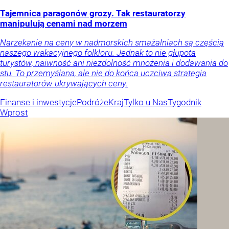
Tajemnica paragonów grozy. Tak restauratorzy
manipulują cenami nad morzem
Narzekanie na ceny w nadmorskich smażalniach są częścią
naszego wakacyjnego folkloru. Jednak to nie głupota
turystów, naiwność ani niezdolność mnożenia i dodawania do
stu. To przemyślana, ale nie do końca uczciwa strategia
restauratorów ukrywających ceny.
Finanse i inwestycje
Podróże
Kraj
Tylko u Nas
Tygodnik
Wprost