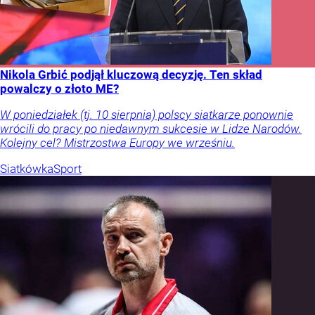
Nikola Grbić podjął kluczową decyzję. Ten skład
powalczy o złoto ME?
W poniedziałek (tj. 10 sierpnia) polscy siatkarze ponownie
wrócili do pracy po niedawnym sukcesie w Lidze Narodów.
Kolejny cel? Mistrzostwa Europy we wrześniu.
Siatkówka
Sport