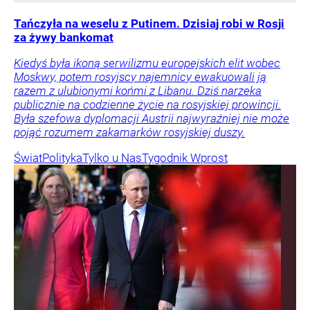
Tańczyła na weselu z Putinem. Dzisiaj robi w Rosji
za żywy bankomat
Kiedyś była ikoną serwilizmu europejskich elit wobec
Moskwy, potem rosyjscy najemnicy ewakuowali ją
razem z ulubionymi końmi z Libanu. Dziś narzeka
publicznie na codzienne życie na rosyjskiej prowincji.
Była szefowa dyplomacji Austrii najwyraźniej nie może
pojąć rozumem zakamarków rosyjskiej duszy.
Świat
Polityka
Tylko u Nas
Tygodnik Wprost