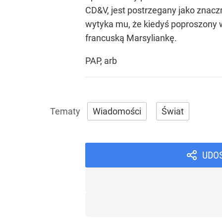
CD&V, jest postrzegany jako znaczn
wytyka mu, że kiedyś poproszony w
francuską Marsyliankę.
PAP, arb
Wiadomości
Świat
UDO