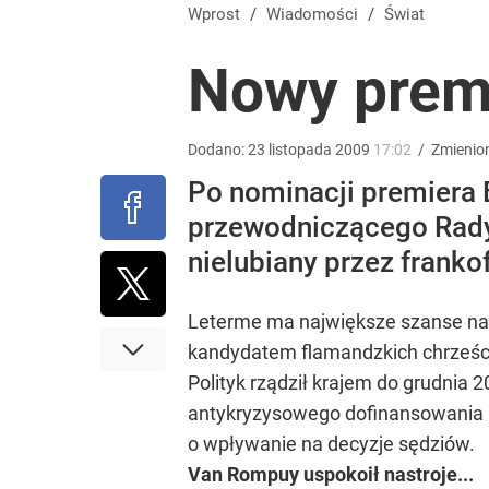
Nowy sondaż po wtargnięciu rakiety na Lubelszczy
Wprost
/
Wiadomości
/
Świat
Nowy premi
1
„Regularnie posługuje się językiem nienawiści”. 
Dodano:
23
listopada
2009
17:02
/
Zmienio
Po nominacji premiera 
4
przewodniczącego Rady 
nielubiany przez frank
„Nie chodzi o zemstę”. Mocny apel w sprawie ofiar 
Leterme ma największe szanse na p
dodaj
kandydatem flamandzkich chrześcij
Polityk rządził krajem do grudnia 
antykryzysowego dofinansowania n
o wpływanie na decyzje sędziów.
Van Rompuy uspokoił nastroje...