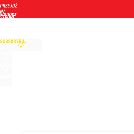
PRZEJDŹ
Udostępnij
0
Skomentuj
NA
WPROST
STRONĘ
GŁÓWNĄ
WIADOMOŚCI
POLITYKA
BIZNES
DOM
ZDROWIE
ROZRYWKA
TYGOD
Szykuje się przełom? Donald Trump mówił o „pewny
SUBSKRYBUJ
dodaj
ZALOGUJ
Zełenski mógłby stracić władzę? Najnowszy sonda
SZUKAJ
MENU
dodaj
Dron nad lotniskiem to nie incydent. Wojna hybr
dodaj