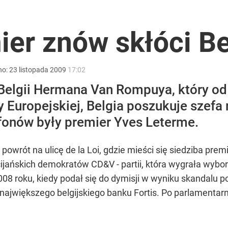
znę. Polacy surowo ocenili władze
er znów skłóci B
Ostra reakcja Moskwy na słowa Nawrockiego
no:
23
listopada
2009
17:02
Belgii Hermana Van Rompuya, który od
Europejskiej, Belgia poszukuje szefa 
ofonów były premier Yves Leterme.
rzezi wołyńskiej
owrót na ulicę de la Loi, gdzie mieści się siedziba pre
ańskich demokratów CD&V - partii, która wygrała wybor
2008 roku, kiedy podał się do dymisji w wyniku skandalu 
ajwiększego belgijskiego banku Fortis. Po parlamentar