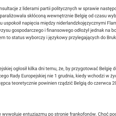
konsultacje z liderami partii politycznych w sprawie nas
y sparaliżowała skłóconą wewnętrznie Belgię od czasu w
ku uspokoił napięcia między niderlandzkojęzycznymi Fl
yzysu gospodarczego i finansowego odłożył jednak na bok
em to status wyborczy i językowy przylegających do Bruk
kiej ogłosił kilka dni temu, że, by przygotować Belgię 
go Rady Europejskiej nie 1 grudnia, kiedy wchodzi w ży
astępca teoretycznie powinien rządzić Belgią do czerwca 
 wywołuje entuzjazmu po stronie frankofonów. Choć poch