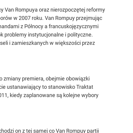
tępcy Van Rompuya oraz nierozpoczętej reformy
yborów w 2007 roku. Van Rompuy przejmując
amandami z Północy a francuskojęzycznymi
 problemy instytucjonalne i polityczne.
seli i zamieszkanych w większości przez
do zmiany premiera, obejmie obowiązki
cie ustanawiający to stanowisko Traktat
2011, kiedy zaplanowane są kolejne wybory
odzi on z tej samej co Van Rompuy partii