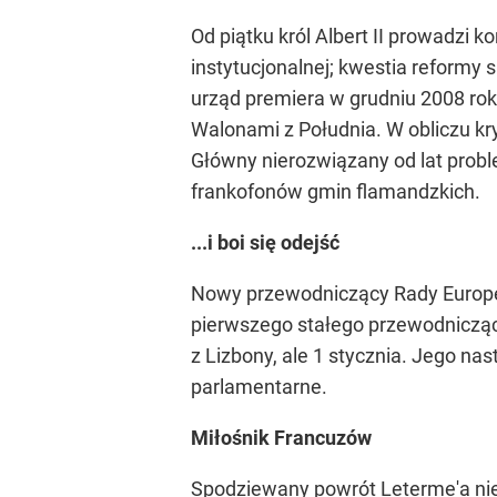
Od piątku król Albert II prowadzi 
instytucjonalnej; kwestia reform
urząd premiera w grudniu 2008 ro
Walonami z Południa. W obliczu kr
Główny nierozwiązany od lat probl
frankofonów gmin flamandzkich.
...i boi się odejść
Nowy przewodniczący Rady Europejs
pierwszego stałego przewodniczące
z Lizbony, ale 1 stycznia. Jego n
parlamentarne.
Miłośnik Francuzów
Spodziewany powrót Leterme'a nie