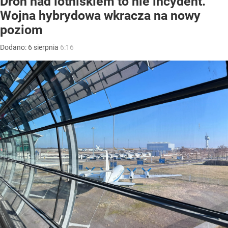
Dron nad lotniskiem to nie incydent.
Wojna hybrydowa wkracza na nowy
poziom
Dodano:
6
sierpnia
6:16