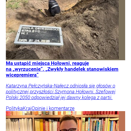
Ma ustąpić miejsca Hołowni, reaguje
na „wyrzucenie”. „Zwykły handelek stanowiskiem
wicepremiera”
Katarzyna Pełczyńska-Nałęcz odniosła się głosów o
politycznej przyszłości Szymona Hołowni. Szefowej
Polski 2050 odpowiedział jej dawny kolega z partii.
Polityka
Kraj
Opinie i komentarze