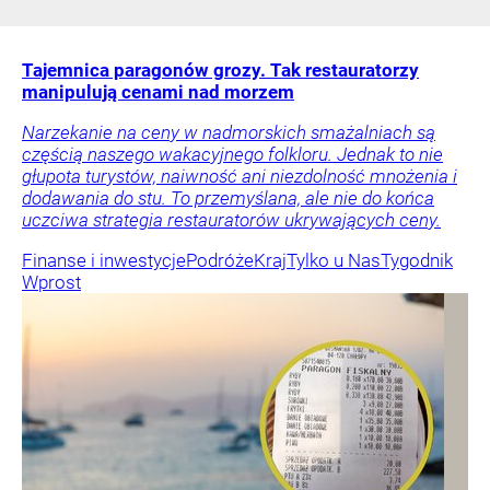
Tajemnica paragonów grozy. Tak restauratorzy
manipulują cenami nad morzem
Narzekanie na ceny w nadmorskich smażalniach są
częścią naszego wakacyjnego folkloru. Jednak to nie
głupota turystów, naiwność ani niezdolność mnożenia i
dodawania do stu. To przemyślana, ale nie do końca
uczciwa strategia restauratorów ukrywających ceny.
Finanse i inwestycje
Podróże
Kraj
Tylko u Nas
Tygodnik
Wprost