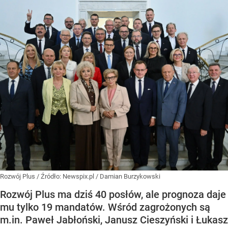
Rozwój Plus
/ Źródło:
Newspix.pl
/
Damian Burzykowski
Rozwój Plus ma dziś 40 posłów, ale prognoza daje
mu tylko 19 mandatów. Wśród zagrożonych są
m.in. Paweł Jabłoński, Janusz Cieszyński i Łukasz