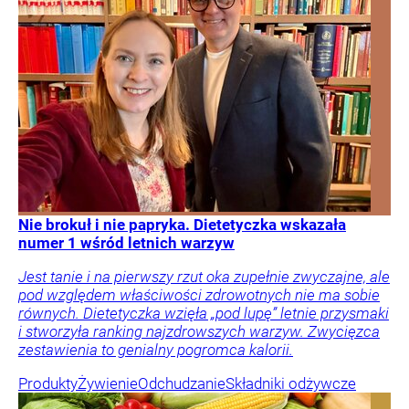
Nie brokuł i nie papryka. Dietetyczka wskazała
numer 1 wśród letnich warzyw
Jest tanie i na pierwszy rzut oka zupełnie zwyczajne, ale
pod względem właściwości zdrowotnych nie ma sobie
równych. Dietetyczka wzięła „pod lupę” letnie przysmaki
i stworzyła ranking najzdrowszych warzyw. Zwycięzca
zestawienia to genialny pogromca kalorii.
Produkty
Żywienie
Odchudzanie
Składniki odżywcze