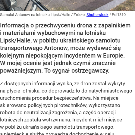
Samolot Antonow na lotnisku Lipsk/Halle
/ Źródło:
Shutterstock
/
Pol1310
Informacja o przechwyceniu drona z zapalnikiem
i materiałami wybuchowymi na lotnisku
Lipsk/Halle, w pobliżu ukraińskiego samolotu
transportowego Antonow, może wydawać się
kolejnym niepokojącym incydentem w Europie.
W mojej ocenie jest jednak czymś znacznie
poważniejszym. To sygnał ostrzegawczy.
Z dostępnych informacji wynika, że dron został wykryty
na płycie lotniska, co doprowadziło do natychmiastowego
uruchomienia procedur bezpieczeństwa. Na miejsce
skierowano policyjnych pirotechników, wykorzystano
robota do neutralizacji zagrożenia, a część operacji
lotniczych została wstrzymana. Incydent miał miejsce
w pobliżu ukraińskiego samolotu transportowego,
a niemieckie służby prowadzą dochodzenie w celu