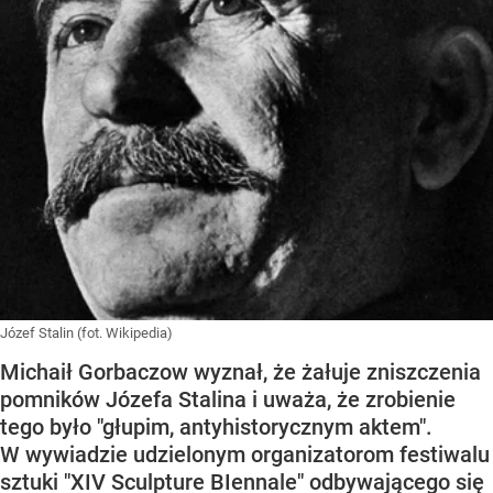
Józef Stalin (fot. Wikipedia)
Michaił Gorbaczow wyznał, że żałuje zniszczenia
pomników Józefa Stalina i uważa, że zrobienie
tego było "głupim, antyhistorycznym aktem".
W wywiadzie udzielonym organizatorom festiwalu
sztuki "XIV Sculpture BIennale" odbywającego się