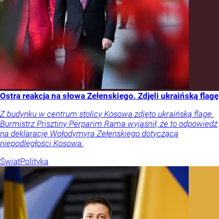
Ostra reakcja na słowa Zełenskiego. Zdjęli ukraińską flagę
Z budynku w centrum stolicy Kosowa zdjęto ukraińską flagę.
Burmistrz Prisztiny Përparim Rama wyjaśnił, że to odpowiedź
na deklarację Wołodymyra Zełenskiego dotyczącą
niepodległości Kosowa.
Świat
Polityka