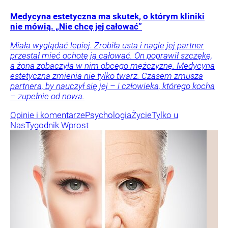
Medycyna estetyczna ma skutek, o którym kliniki
nie mówią. „Nie chcę jej całować”
Miała wyglądać lepiej. Zrobiła usta i nagle jej partner
przestał mieć ochotę ją całować. On poprawił szczękę,
a żona zobaczyła w nim obcego mężczyznę. Medycyna
estetyczna zmienia nie tylko twarz. Czasem zmusza
partnera, by nauczył się jej – i człowieka, którego kocha
– zupełnie od nowa.
Opinie i komentarze
Psychologia
Życie
Tylko u
Nas
Tygodnik Wprost