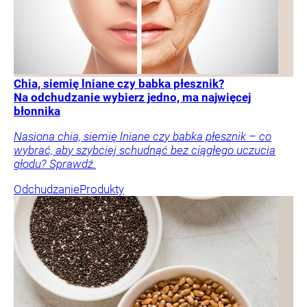
Chia, siemię lniane czy babka płesznik?
Na odchudzanie wybierz jedno, ma najwięcej
błonnika
Nasiona chia, siemię lniane czy babka płesznik – co
wybrać, aby szybciej schudnąć bez ciągłego uczucia
głodu? Sprawdź.
Odchudzanie
Produkty