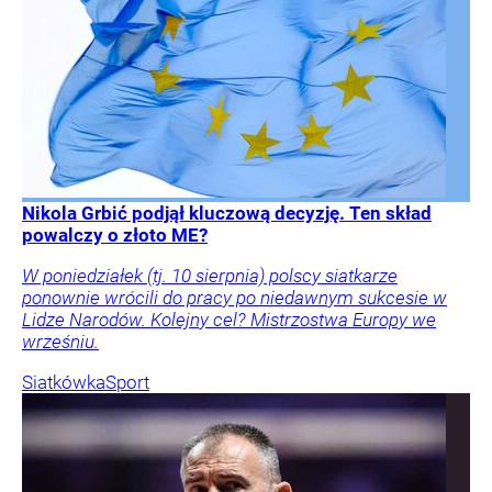
Nikola Grbić podjął kluczową decyzję. Ten skład
powalczy o złoto ME?
W poniedziałek (tj. 10 sierpnia) polscy siatkarze
ponownie wrócili do pracy po niedawnym sukcesie w
Lidze Narodów. Kolejny cel? Mistrzostwa Europy we
wrześniu.
Siatkówka
Sport