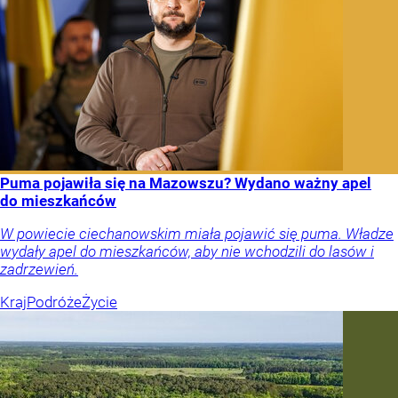
Puma pojawiła się na Mazowszu? Wydano ważny apel
do mieszkańców
W powiecie ciechanowskim miała pojawić się puma. Władze
wydały apel do mieszkańców, aby nie wchodzili do lasów i
zadrzewień.
Kraj
Podróże
Życie