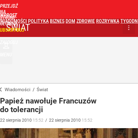
PRZEJDŹ
NA
WPROST
STRONĘ
WIADOMOŚCI
POLITYKA
BIZNES
DOM
ZDROWIE
ROZRYWKA
TYGODN
GŁÓWNĄ
ŚWIAT
UBSKRYBUJ
ZALOGUJ
MENU
Wiadomości
/
Świat
Papież nawołuje Francuzów
do tolerancji
22
sierpnia
2010
15:52
/
22
sierpnia
2010
15:52