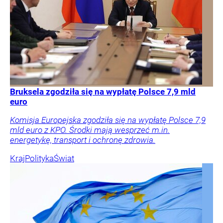
Bruksela zgodziła się na wypłatę Polsce 7,9 mld
euro
Komisja Europejska zgodziła się na wypłatę Polsce 7,9
mld euro z KPO. Środki mają wesprzeć m.in.
energetykę, transport i ochronę zdrowia.
Kraj
Polityka
Świat