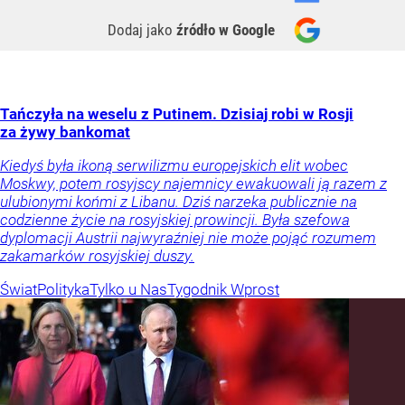
Dodaj jako
źródło w Google
Tańczyła na weselu z Putinem. Dzisiaj robi w Rosji
za żywy bankomat
Kiedyś była ikoną serwilizmu europejskich elit wobec
Moskwy, potem rosyjscy najemnicy ewakuowali ją razem z
ulubionymi końmi z Libanu. Dziś narzeka publicznie na
codzienne życie na rosyjskiej prowincji. Była szefowa
dyplomacji Austrii najwyraźniej nie może pojąć rozumem
zakamarków rosyjskiej duszy.
Świat
Polityka
Tylko u Nas
Tygodnik Wprost