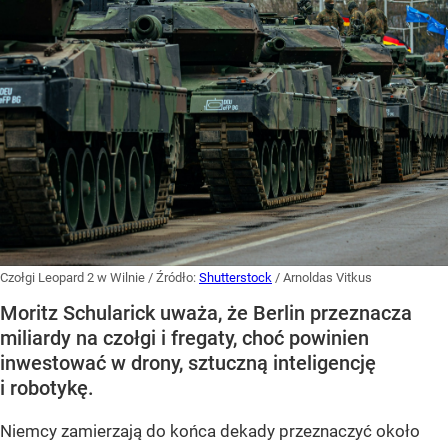
Czołgi Leopard 2 w Wilnie
/ Źródło:
Shutterstock
/
Arnoldas Vitkus
Moritz Schularick uważa, że Berlin przeznacza
miliardy na czołgi i fregaty, choć powinien
inwestować w drony, sztuczną inteligencję
i robotykę.
Niemcy zamierzają do końca dekady przeznaczyć około