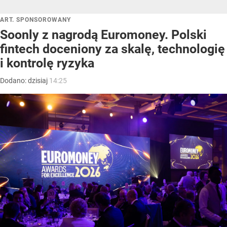
ART. SPONSOROWANY
Soonly z nagrodą Euromoney. Polski
fintech doceniony za skalę, technologię
i kontrolę ryzyka
Dodano:
dzisiaj
14:25