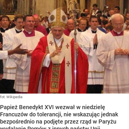
fot. Wikipedia
Papież Benedykt XVI wezwał w niedzielę
Francuzów do tolerancji, nie wskazując jednak
bezpośrednio na podjęte przez rząd w Paryżu
wydalanie Romów z innych państw Unii